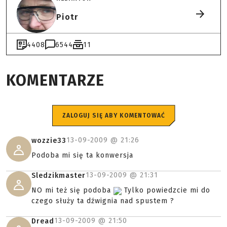
Piotr
4408
6544
11
KOMENTARZE
ZALOGUJ SIĘ ABY KOMENTOWAĆ
13-09-2009 @
21:26
wozzie33
Podoba mi się ta konwersja
13-09-2009 @
21:31
Sledzikmaster
NO mi też się podoba
Tylko powiedzcie mi do
czego służy ta dźwignia nad spustem ?
13-09-2009 @
21:50
Dread