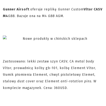
Gunner Airsoft
oferuje replikę
Gunner Custom
Vltor CASV
M4
GBB.
Bazuje ona na M4
GBB
AGM.
Zastosowano: lekki zestaw szyn CASV, CA
metal body
Vltor, prowadnicę kolby gb-101, kolbę Element Vltor,
tłumik płomienia Element, chwyt pistoletowy Elemet,
stalowy
dust cover
oraz Element
anti-rotation pins
. W
komplecie magazynek. Cena: 360USD.