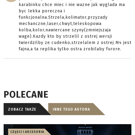
karabinku chce miec i nie wazne jak wyglada ma
byc lekka poreczna i
funkcjonalna.Strzela,kolimator,przyzady
mechanczne,laser,chwyt,teleskopowa
kolba,kolor,nawiercane szyny(zmniejszaja
wage).Kazdy kto by strzelil z ostrej wersji
twierdzilby ze cudenko,strzelalem z ostrej M4 jest
fajna,a ta replika tylko ostra zrobilaby furore.
POLECANE
ZOBACZ TAKŻE
INNE TEGO AUTORA
CZĘŚCI I AKCESORIA