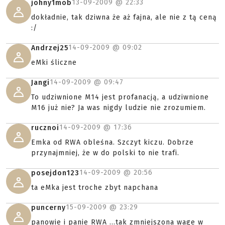
13-09-2009 @
22:33
johny1mob
dokładnie, tak dziwna że aż fajna, ale nie z tą ceną
:/
14-09-2009 @
09:02
Andrzej25
eMki śliczne
14-09-2009 @
09:47
Jangi
To udziwnione M14 jest profanacją, a udziwnione
M16 już nie? Ja was nigdy ludzie nie zrozumiem.
14-09-2009 @
17:36
rucznoi
Emka od RWA obleśna. Szczyt kiczu. Dobrze
przynajmniej, że w do polski to nie trafi.
14-09-2009 @
20:56
posejdon123
ta eMka jest troche zbyt napchana
15-09-2009 @
23:29
puncerny
panowie i panie RWA ...tak zmniejszona wage w