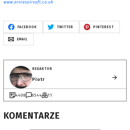
www.arniesairsoft.co.uk
FACEBOOK
TWITTER
PINTEREST
EMAIL
REDAKTOR
Piotr
4408
6544
11
KOMENTARZE