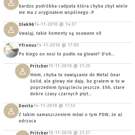
bardzo podróbka cadpata która chyba zbyt wiele
nie ma z oryginałem wspólnego :P
14-11-2010 @
14:37
Olek96
Uważąj, takie komenty są usuwane xD
14-11-2010 @
17:05
Yfronus
Po kiego on nosi to pudło na głowie? D'oh...
15-11-2010 @
21:25
Pritcher
Hmm, chyba to nawiązanie do Metal Gear
Solid, ale głowy nie daję, bo grałem w to w
poprzednim tysiącleciu jeszcze. Ehh, stare
dobre czasy czarnych płyt...
14-11-2010 @
17:13
Devito
Z takim namaszczeniem mówi o tym PDW, że aż
odrzuca
15-11-2010 @
21:27
Pritcher