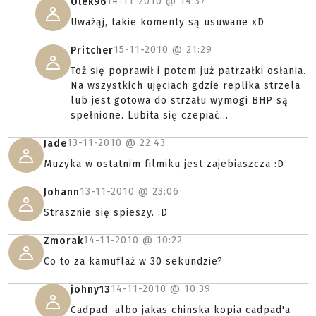
14-11-2010 @
14:37
Olek96
Uważąj, takie komenty są usuwane xD
15-11-2010 @
21:29
Pritcher
Toż się poprawił i potem już patrzałki osłania.
Na wszystkich ujęciach gdzie replika strzela
lub jest gotowa do strzału wymogi BHP są
spełnione. Lubita się czepiać...
13-11-2010 @
22:43
Jade
Muzyka w ostatnim filmiku jest zajebiaszcza :D
13-11-2010 @
23:06
Johann
Strasznie się spieszy. :D
14-11-2010 @
10:22
Zmorak
Co to za kamuflaż w 30 sekundzie?
14-11-2010 @
10:39
johny13
Cadpad albo jakas chinska kopia cadpad'a