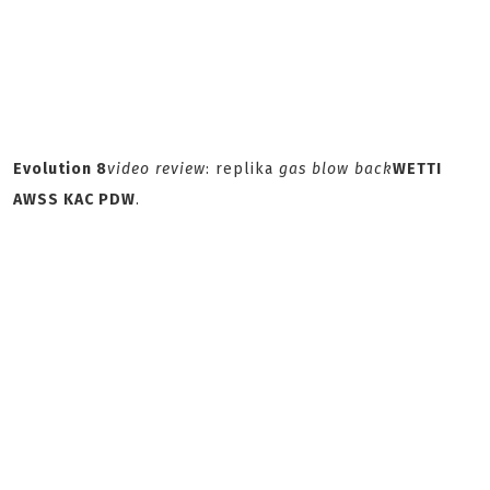
Evolution 8
video review
: replika
gas blow back
WETTI
AWSS KAC PDW
.