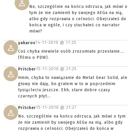
No, szczególnie na końcu odrzuca, jak mówi o
tym że nie zamienił by swojego AEGa na nią,
albo gdy rozprawia o celności. Obejrzałeś do
końca w ogóle, i czy słuchałeś co narrator
mówi?
14-11-2010 @
17:25
yakarov
Coś chyba niewiele osób zrozumiało przesłanie....
(filmu o PDW).
15-11-2010 @
21:25
Pritcher
Hmm, chyba to nawiązanie do Metal Gear Solid, ale
głowy nie daję, bo grałem w to w poprzednim
tysiącleciu jeszcze. Ehh, stare dobre czasy
czarnych płyt...
15-11-2010 @
21:27
Pritcher
No, szczególnie na końcu odrzuca, jak mówi o tym
że nie zamienił by swojego AEGa na nią, albo gdy
rozprawia o celności. Obejrzałeś do końca w