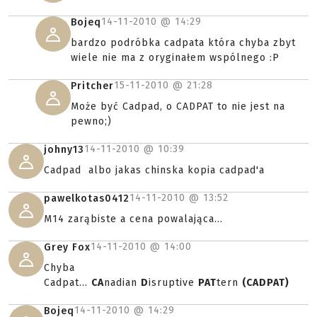
14-11-2010 @
14:29
Bojeq
bardzo podróbka cadpata która chyba zbyt
wiele nie ma z oryginałem wspólnego :P
15-11-2010 @
21:28
Pritcher
Może być Cadpad, o CADPAT to nie jest na
pewno;)
14-11-2010 @
10:39
johny13
Cadpad albo jakas chinska kopia cadpad'a
14-11-2010 @
13:52
pawelkotas0412
M14 zarąbiste a cena powalająca...
14-11-2010 @
14:00
Grey Fox
Chyba
Cadpat...
CA
nadian
D
isruptive
PAT
tern
(CADPAT)
14-11-2010 @
14:29
Bojeq