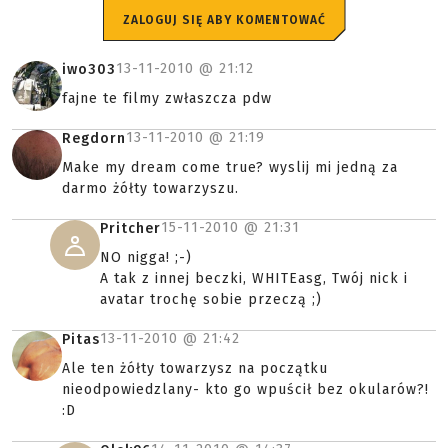
ZALOGUJ SIĘ ABY KOMENTOWAĆ
13-11-2010 @
21:12
iwo303
fajne te filmy zwłaszcza pdw
13-11-2010 @
21:19
Regdorn
Make my dream come true? wyslij mi jedną za
darmo żółty towarzyszu.
15-11-2010 @
21:31
Pritcher
NO nigga! ;-)
A tak z innej beczki, WHITEasg, Twój nick i
avatar trochę sobie przeczą ;)
13-11-2010 @
21:42
Pitas
Ale ten żółty towarzysz na początku
nieodpowiedzlany- kto go wpuścił bez okularów?!
:D