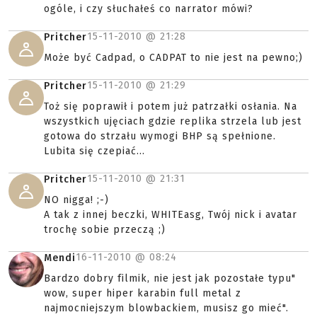
ogóle, i czy słuchałeś co narrator mówi?
15-11-2010 @
21:28
Pritcher
Może być Cadpad, o CADPAT to nie jest na pewno;)
15-11-2010 @
21:29
Pritcher
Toż się poprawił i potem już patrzałki osłania. Na
wszystkich ujęciach gdzie replika strzela lub jest
gotowa do strzału wymogi BHP są spełnione.
Lubita się czepiać...
15-11-2010 @
21:31
Pritcher
NO nigga! ;-)
A tak z innej beczki, WHITEasg, Twój nick i avatar
trochę sobie przeczą ;)
16-11-2010 @
08:24
Mendi
Bardzo dobry filmik, nie jest jak pozostałe typu"
wow, super hiper karabin full metal z
najmocniejszym blowbackiem, musisz go mieć".