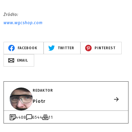
Źródło:
www.wgcshop.com
FACEBOOK
TWITTER
PINTEREST
EMAIL
REDAKTOR
Piotr
4408
6544
11