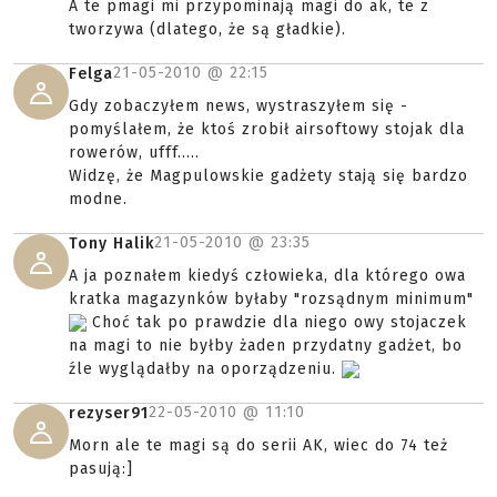
A te pmagi mi przypominają magi do ak, te z
tworzywa (dlatego, że są gładkie).
21-05-2010 @
22:15
Felga
Gdy zobaczyłem news, wystraszyłem się -
pomyślałem, że ktoś zrobił airsoftowy stojak dla
rowerów, ufff.....
Widzę, że Magpulowskie gadżety stają się bardzo
modne.
21-05-2010 @
23:35
Tony Halik
A ja poznałem kiedyś człowieka, dla którego owa
kratka magazynków byłaby "rozsądnym minimum"
Choć tak po prawdzie dla niego owy stojaczek
na magi to nie byłby żaden przydatny gadżet, bo
źle wyglądałby na oporządzeniu.
22-05-2010 @
11:10
rezyser91
Morn ale te magi są do serii AK, wiec do 74 też
pasują:]