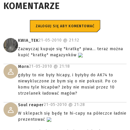
KOMENTARZE
ZALOGUJ SIĘ ABY KOMENTOWAĆ
21-05-2010 @
21:12
KWIA_TEK
Zazwyczaj kupuje się "kratkę" piwa... teraz można
kupić "kratkę" magazynków
21-05-2010 @
21:18
Morn
gdyby to nie były hicapy, i byłyby do AK74 to
niewykluczone że bym się o nie pokusił. Po co
komu tyle hicapów? żeby nie musiał przez 10
strzelanek ładować magów?
21-05-2010 @
21:28
Soul reaper
W sklepach się będę te hi-capy na półeczce ładnie
prezentować