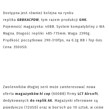
Dostępna jest również kolejna na rynku
replika
GBB
KAC
PDW
, tym razem produkcji
GHK
.
Pojemność magazynka: 40BB. System kompatybilny z WA
Magna. Długość repliki: 485-715mm. Waga: 2390g.
Prędkość początkowa: 290-310fps, na 0.2g BB i
Top Gas
.
Cena: 350USD.
Zwolenników długiej serii może zainteresować nowa
oferta
magazynków
hi cap
(600BB) firmy
LCT Airsoft
,
dedykowanych
do replik AK
. Magazynki oferowane są
pojedynczo (12USD) oraz w
box'ach
po 10 sztuk, w cenie