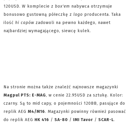
120USD. W komplecie z
box'em
nabywca otrzymuje
bonusowo gustowną półeczkę z
logo
producenta. Taka
ilość
hi capów
zadowoli na pewno każdego, nawet
najbardziej wymagającego, siewcę kulek.
Na stronie można także znaleźć najnowsze magazynki
Magpul PTS: E-MAG
, w cenie 22.95USD za sztukę. Kolor:
czarny. Są to mid capy, o pojemności 120BB, pasujące do
replik AEG
M4/M16
. Magazynki powinny również pasować
do replik AEG
HK 416
/
SA-80
/
IMI Tavor
/
SCAR-L
.