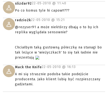
22-05-2010 @
11:40
slizdar92
Po co komus tyle hi capow!!???
22-05-2010 @
15:21
radzio2k
@rezyser91 a może niektórzy dbają o to by ich
replika wyglądała sensownie?
Chciałbym taką gustowną półeczkę na stanagi bo
tak leżące w 'wieżyczkach' to się tak ładnie nie
prezentują
22-05-2010 @
16:13
Mack the Knife
A mi się strasznie podoba takie podejście
producenta. Jako klient lubię być rozpieszczany
gadżetami.