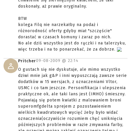
chwalenie się siermiężnym kałachem, że taki
doskonały, aż prawie oryginalny.
BTW
kolega Filq nie narzekałby na podaż i
różnorodność oferty gdyby miał "szczęście"
dorastać w czasach komuny i zaraz po nich.
No ale dziś wszystko jest do rączki i na talerzyku,
więc trzeba i na to ponarzekać, że za dobrze.
09-08-2009 @
22:14
Pritcher
O gustach się nie dyskutuje, ale mimo wszystko
dziwi mnie jak g&P i inni wypuszczają zawsze serie
dodatków w 15 wersjach, z oznaczeniami Vltor,
USMC i co tam jeszcze. Personifikacja i ulepszenia
praktyczne ok, ale taki lans jest (IMHO) śmieszny.
Pojawiają się potem kwiatki z malowaniem broni
superomfgdelta sprejem z pozostawieniem
wielkich kwadratowych wycięć żeby było widać
oznaczenia(oczywiście rozumiem chęć uniknięcia
późniejszych problemów w razie zmywania farby,
ale przecież można zakleić oznaczenia taśmą i