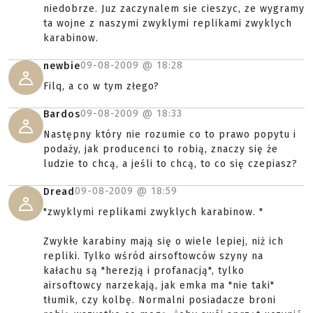
niedobrze. Juz zaczynalem sie cieszyc, ze wygramy
ta wojne z naszymi zwyklymi replikami zwyklych
karabinow.
09-08-2009 @
18:28
newbie
Filq, a co w tym złego?
09-08-2009 @
18:33
Bardos
Następny który nie rozumie co to prawo popytu i
podaży, jak producenci to robią, znaczy się że
ludzie to chcą, a jeśli to chcą, to co się czepiasz?
09-08-2009 @
18:59
Dread
"zwyklymi replikami zwyklych karabinow. "
Zwykłe karabiny mają się o wiele lepiej, niż ich
repliki. Tylko wśród airsoftowców szyny na
kałachu są "herezją i profanacją", tylko
airsoftowcy narzekają, jak emka ma "nie taki"
tłumik, czy kolbę. Normalni posiadacze broni