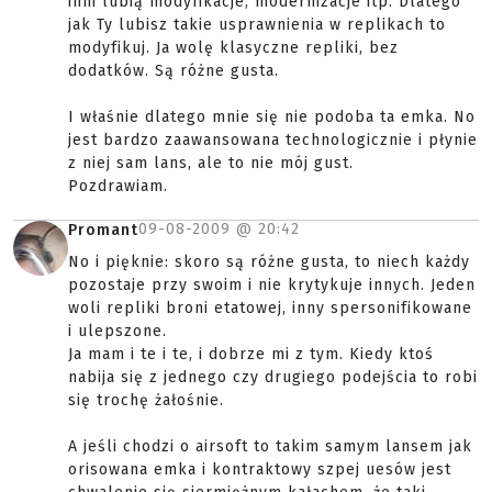
inni lubią modyfikacje, modernizacje itp. Dlatego
jak Ty lubisz takie usprawnienia w replikach to
modyfikuj. Ja wolę klasyczne repliki, bez
dodatków. Są różne gusta.
I właśnie dlatego mnie się nie podoba ta emka. No
jest bardzo zaawansowana technologicznie i płynie
z niej sam lans, ale to nie mój gust.
Pozdrawiam.
09-08-2009 @
20:42
Promant
No i pięknie: skoro są różne gusta, to niech każdy
pozostaje przy swoim i nie krytykuje innych. Jeden
woli repliki broni etatowej, inny spersonifikowane
i ulepszone.
Ja mam i te i te, i dobrze mi z tym. Kiedy ktoś
nabija się z jednego czy drugiego podejścia to robi
się trochę żałośnie.
A jeśli chodzi o airsoft to takim samym lansem jak
orisowana emka i kontraktowy szpej uesów jest