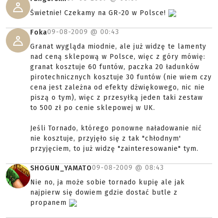
Świetnie! Czekamy na GR-20 w Polsce!
09-08-2009 @
00:43
Foka
Granat wygląda miodnie, ale już widzę te lamenty
nad ceną sklepową w Polsce, więc z góry mówię:
granat kosztuje 60 funtów, paczka 20 ładunków
pirotechnicznych kosztuje 30 funtów (nie wiem czy
cena jest zależna od efekty dźwiękowego, nic nie
piszą o tym), więc z przesyłką jeden taki zestaw
to 500 zł po cenie sklepowej w UK.
Jeśli Tornado, którego ponowne naładowanie nić
nie kosztuje, przyjęło się z tak "chłodnym'
przyjęciem, to już widzę "zainteresowanie" tym.
09-08-2009 @
08:43
SHOGUN_YAMATO
Nie no, ja może sobie tornado kupię ale jak
najpierw się dowiem gdzie dostać butle z
propanem