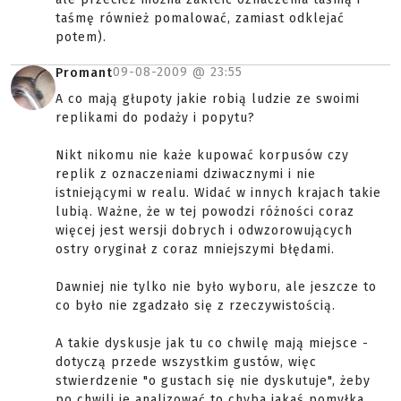
taśmę również pomalować, zamiast odklejać
potem).
09-08-2009 @
23:55
Promant
A co mają głupoty jakie robią ludzie ze swoimi
replikami do podaży i popytu?
Nikt nikomu nie każe kupować korpusów czy
replik z oznaczeniami dziwacznymi i nie
istniejącymi w realu. Widać w innych krajach takie
lubią. Ważne, że w tej powodzi różności coraz
więcej jest wersji dobrych i odwzorowujących
ostry oryginał z coraz mniejszymi błędami.
Dawniej nie tylko nie było wyboru, ale jeszcze to
co było nie zgadzało się z rzeczywistością.
A takie dyskusje jak tu co chwilę mają miejsce -
dotyczą przede wszystkim gustów, więc
stwierdzenie "o gustach się nie dyskutuje", żeby
po chwili je analizować to chyba jakaś pomyłka.