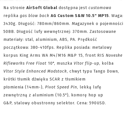
Na stronie
AirSoft Global
dostępna jest
customowa
replika
gas blow back
AG Custom S&W 10.5" MP15
. Waga:
3430g. Długość: 780mm/860mm. Magazynek o pojemności
50BB. Długość lufy wewnętrznej: 370mm. Zastosowane
materiały: stal, aluminium, ABS, PA. Prędkość
początkowa: 380-410fps. Replika posiada: metalowy
korpus King Arms WA M4/M16 M&P 15, front RIS
Noveske
Rifleworks Free Float
10", muszka
Vltor flip-up
, kolba
Vltor Style Enhanced Modstock
, chwyt typu Tango Down,
krótki tłumik dźwięku SCAR z tłumikiem
płomienia (14mm-),
Pivot Speed Pin
, lekką lufę
zewnętrzną z aluminium (10.5"), komorę hop up
G&P, stalowy obustronny selektor. Cena: 590USD.