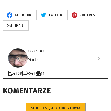
FACEBOOK
TWITTER
PINTEREST
EMAIL
REDAKTOR
Piotr
4408
6544
11
KOMENTARZE
ZALOGUJ SIĘ ABY KOMENTOWAĆ