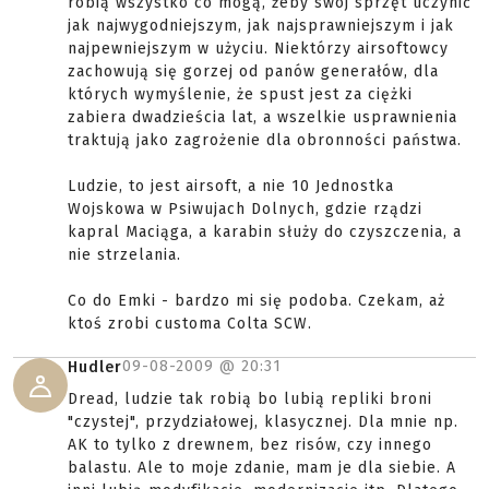
robią wszystko co mogą, żeby swój sprzęt uczynić
jak najwygodniejszym, jak najsprawniejszym i jak
najpewniejszym w użyciu. Niektórzy airsoftowcy
zachowują się gorzej od panów generałów, dla
których wymyślenie, że spust jest za ciężki
zabiera dwadzieścia lat, a wszelkie usprawnienia
traktują jako zagrożenie dla obronności państwa.
Ludzie, to jest airsoft, a nie 10 Jednostka
Wojskowa w Psiwujach Dolnych, gdzie rządzi
kapral Maciąga, a karabin służy do czyszczenia, a
nie strzelania.
Co do Emki - bardzo mi się podoba. Czekam, aż
ktoś zrobi customa Colta SCW.
09-08-2009 @
20:31
Hudler
Dread, ludzie tak robią bo lubią repliki broni
"czystej", przydziałowej, klasycznej. Dla mnie np.
AK to tylko z drewnem, bez risów, czy innego
balastu. Ale to moje zdanie, mam je dla siebie. A