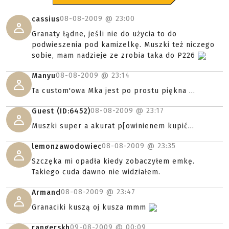
08-08-2009 @
23:00
cassius
Granaty łądne, jeśli nie do użycia to do
podwieszenia pod kamizelkę. Muszki też niczego
sobie, mam nadzieje ze zrobia taka do P226
08-08-2009 @
23:14
Manyu
Ta custom'owa Mka jest po prostu piękna ...
08-08-2009 @
23:17
Guest (ID:6452)
Muszki super a akurat p[owinienem kupić...
08-08-2009 @
23:35
lemonzawodowiec
Szczęka mi opadła kiedy zobaczyłem emkę.
Takiego cuda dawno nie widziałem.
08-08-2009 @
23:47
Armand
Granaciki kuszą oj kusza mmm
09-08-2009 @
00:09
rangerskh