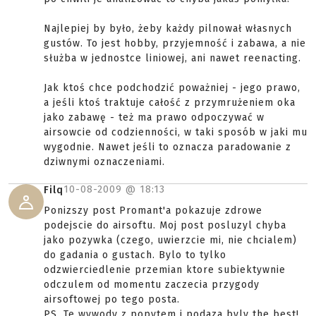
Najlepiej by było, żeby każdy pilnował własnych
gustów. To jest hobby, przyjemność i zabawa, a nie
służba w jednostce liniowej, ani nawet reenacting.
Jak ktoś chce podchodzić poważniej - jego prawo,
a jeśli ktoś traktuje całość z przymrużeniem oka
jako zabawę - też ma prawo odpoczywać w
airsowcie od codzienności, w taki sposób w jaki mu
wygodnie. Nawet jeśli to oznacza paradowanie z
dziwnymi oznaczeniami.
10-08-2009 @
18:13
Filq
Ponizszy post Promant'a pokazuje zdrowe
podejscie do airsoftu. Moj post posluzyl chyba
jako pozywka (czego, uwierzcie mi, nie chcialem)
do gadania o gustach. Bylo to tylko
odzwierciedlenie przemian ktore subiektywnie
odczulem od momentu zaczecia przygody
airsoftowej po tego posta.
PS. Te wywody z popytem i podaza byly the best!