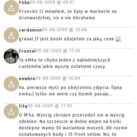
09-08-2009 @
09:57
Foka
Przecież Ci mówiłem, że były w markecie na
Grunwaldzkiej, vis a vie Abrahama.
09-08-2009 @
10:08
cardamon
granat JT jest boski obojetnie za jaką cene
09-08-2009 @
11:36
Frontal
Ta eMka to chyba jeden z najładniejszych
customów jakie wyszły ostatnimi czasy.
09-08-2009 @
16:09
newbie
ha, pierwsza myśl po obejrzeniu zdjęcia: fajna
emka;) tylko nie wiem czy tłumik pasuje...
09-08-2009 @
17:50
Filq
O M'ka. Wyscig zbrojen przerodzil sie w wyscig
zdobien. Na szczescie w dobie wojen na kulki
dostepne mamy 30 wariantow muszek, 80 roznie
oznakowanych body i 15 front setow. No, to