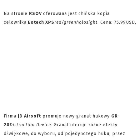
Na stronie
RSOV
oferowana jest chińska kopia
celownika
Eotech XPS
red/green
holosight
. Cena: 75.99USD.
Firma
JD Airsoft
promuje nowy granat hukowy
GR-
20
Distraction Device
. Granat oferuje różne efekty
dźwiękowe, do wyboru, od pojedynczego huku, przez