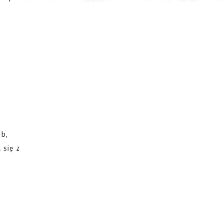
ób,
 się z