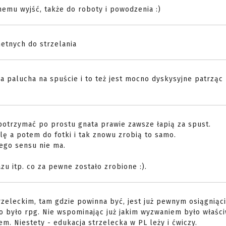
amemu wyjść, także do roboty i powodzenia :)
hetnych do strzelania
a palucha na spuście i to też jest mocno dyskysyjne patrząc 
potrzymać po prostu gnata prawie zawsze łapią za spust.
lę a potem do fotki i tak znowu zrobią to samo.
nego sensu nie ma.
zu itp. co za pewne zostało zrobione :).
zeleckim, tam gdzie powinna być, jest już pewnym osiągniąc
o było rpg. Nie wspominając już jakim wyzwaniem było właśc
m. Niestety - edukacja strzelecka w PL leży i ćwiczy.