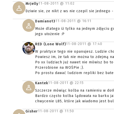
11-08-2011 @
11:02
MrJelly
Dziwie sie, ze nikt z ws nie czepil sie jednego -
11-08-2011 @
16:11
Damiano13
Może dlatego iż tylko na jednym zdjęciu g
jego ułożenie :P
11-08-2011 @
17:40
RED (Lone Wolf)
W praktyce tego nie opanujesz. Ludzie ch
Powiesz im, że tak nie można to zdejmą na
Po xx ludziach już nawet nie mówisz bo t
Przerobione na WOŚPie ;).
Po prostu dawać ludziom repliki bez bateri
11-08-2011 @
22:15
Kantek
Szczerze mówiąc kolba na ramieniu w dołk
Bardzo często kolba lądowała na barku ja
chwycenie L85, które jak wiadomo jest bul
11-08-2011 @
11:50
Gisher