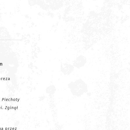
om
preza
 Piechoty
i. Zginął
na przez