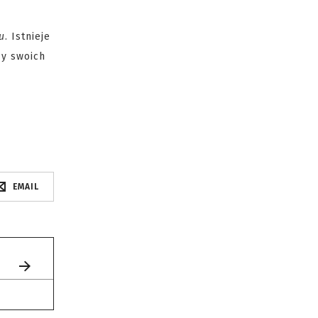
u
. Istnieje
zy swoich
EMAIL