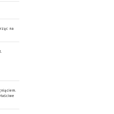
trząc na
t.
gniąciem.
właściwe