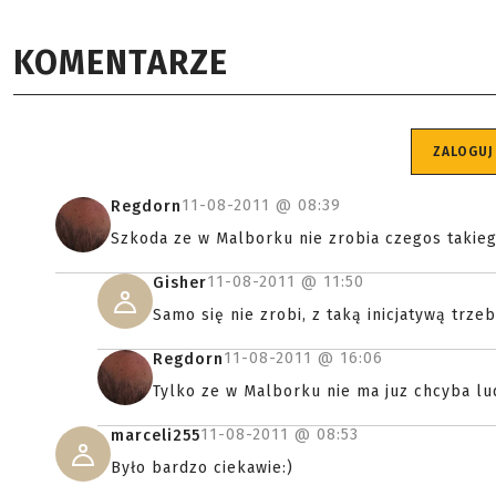
KOMENTARZE
ZALOGUJ
11-08-2011 @
08:39
Regdorn
Szkoda ze w Malborku nie zrobia czegos takieg
11-08-2011 @
11:50
Gisher
Samo się nie zrobi, z taką inicjatywą trz
11-08-2011 @
16:06
Regdorn
Tylko ze w Malborku nie ma juz chcyba lu
11-08-2011 @
08:53
marceli255
Było bardzo ciekawie:)