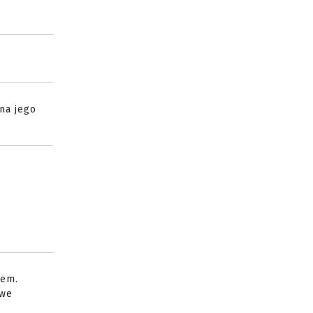
na jego
iem.
iwe