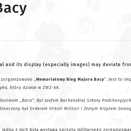
Bacy
al and its display (especially images) may deviate fr
 zorganizowano „
Memoriałowy Bieg Majora Bacy
”. Jest to im
zyka
, który działał w ZWZ-AK.
udonimem „Baca”. Był szefem Bocheńskiej Szkoły Podchorążych
dznaczony był Orderem Virtuti Militari i Złotym Krzyżem Zasług
 Jedną z nich była
wystawa sprzętu militarnego
zorganizowa