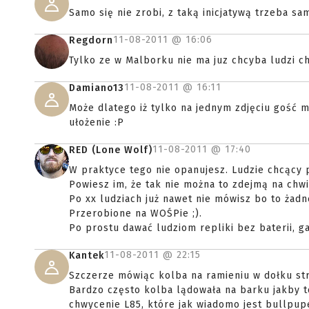
Samo się nie zrobi, z taką inicjatywą trzeba s
11-08-2011 @
16:06
Regdorn
Tylko ze w Malborku nie ma juz chcyba ludzi c
11-08-2011 @
16:11
Damiano13
Może dlatego iż tylko na jednym zdjęciu gość m
ułożenie :P
11-08-2011 @
17:40
RED (Lone Wolf)
W praktyce tego nie opanujesz. Ludzie chcący 
Powiesz im, że tak nie można to zdejmą na chwi
Po xx ludziach już nawet nie mówisz bo to żad
Przerobione na WOŚPie ;).
Po prostu dawać ludziom repliki bez baterii, ga
11-08-2011 @
22:15
Kantek
Szczerze mówiąc kolba na ramieniu w dołku str
Bardzo często kolba lądowała na barku jakby t
chwycenie L85, które jak wiadomo jest bullpupe