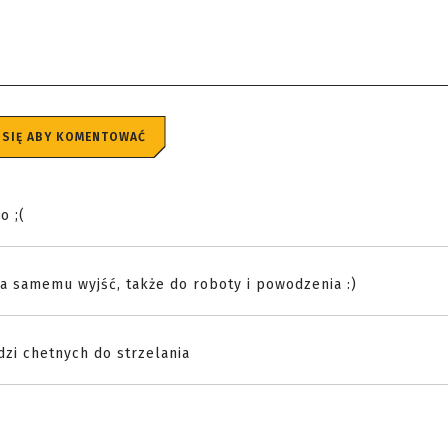
 SIĘ ABY KOMENTOWAĆ
o ;(
eba samemu wyjść, także do roboty i powodzenia :)
dzi chetnych do strzelania