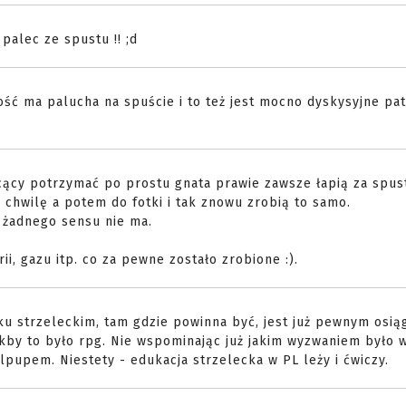
 palec ze spustu !! ;d
ość ma palucha na spuście i to też jest mocno dyskysyjne pa
cący potrzymać po prostu gnata prawie zawsze łapią za spus
 chwilę a potem do fotki i tak znowu zrobią to samo.
o żadnego sensu nie ma.
i, gazu itp. co za pewne zostało zrobione :).
u strzeleckim, tam gdzie powinna być, jest już pewnym osią
kby to było rpg. Nie wspominając już jakim wyzwaniem było 
lpupem. Niestety - edukacja strzelecka w PL leży i ćwiczy.