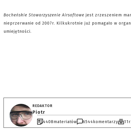
Bocheńskie Stowarzyszenie Airsoftowe
jest zrzeszeniem man
nieprzerwanie od 2007r. Kilkukrotnie już pomagało w organ
umiejętności.
REDAKTOR
Piotr
4408
materiałów
6544
komentarzy
11