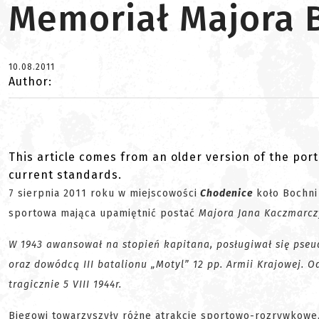
Memoriał Majora 
10.08.2011
Author:
This article comes from an older version of the port
current standards.
7 sierpnia 2011 roku w miejscowości
Chodenice
koło Bochni
sportowa mająca upamiętnić postać
Majora Jana Kaczmarc
W 1943 awansował na stopień kapitana, posługiwał się pse
oraz dowódcą III batalionu „Motyl” 12 pp. Armii Krajowej. O
tragicznie 5 VIII 1944r.
Biegowi towarzyszyły różne atrakcje sportowo-rozrywkowe.