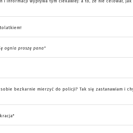
 i informacji wypływa tym ciekawiej: a to, że nie celował, jak
tolatkiem!
ię ognia proszę pana"
D
 sobie bezkarnie mierzyć do policji? Tak się zastanawiam i c
kracja"