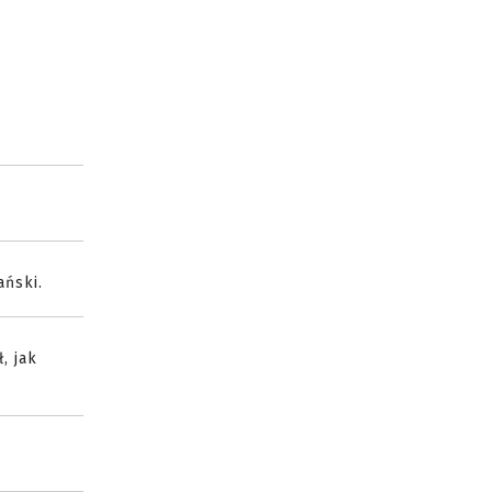
ański.
, jak