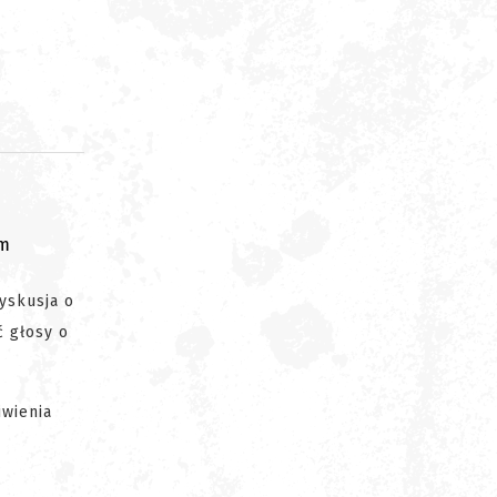
om
dyskusja o
ć głosy o
iwienia