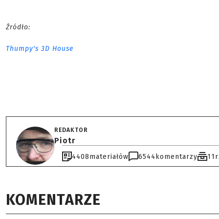
Źródło:
Thumpy's 3D House
REDAKTOR
Piotr
4408
materiałów
6544
komentarzy
11
KOMENTARZE