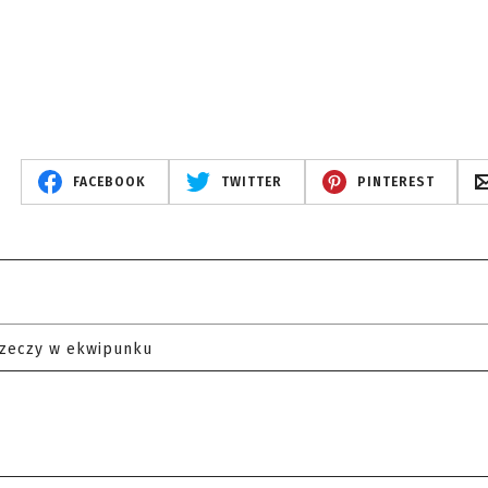
FACEBOOK
TWITTER
PINTEREST
rzeczy w ekwipunku