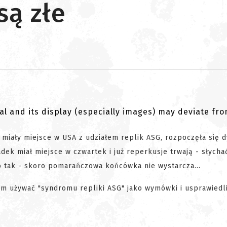
są złe
al and its display (especially images) may deviate fr
y miały miejsce w USA z udziałem replik ASG, rozpoczęła się 
dek miał miejsce w czwartek i już reperkusje trwają - słycha
o tak - skoro pomarańczowa końcówka nie wystarcza...
iem używać "syndromu repliki ASG" jako wymówki i usprawiedl