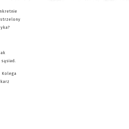
nkretnie
ostrzelony
syka?
jak
 sąsiad.
. Kolega
ikarz