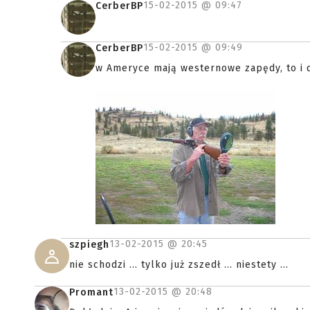
15-02-2015 @
09:47
CerberBP
15-02-2015 @
09:49
CerberBP
w Ameryce mają westernowe zapędy, to i d
13-02-2015 @
20:45
szpiegh
nie schodzi ... tylko już zszedł ... niestety ...
13-02-2015 @
20:48
Promant