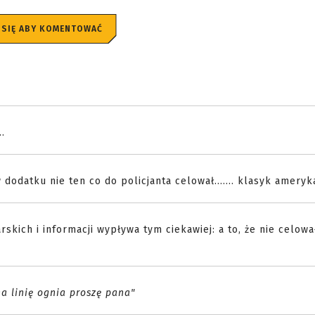
 SIĘ ABY KOMENTOWAĆ
..
w dodatku nie ten co do policjanta celował....... klasyk ameryk
skich i informacji wypływa tym ciekawiej: a to, że nie celował
na linię ognia proszę pana"