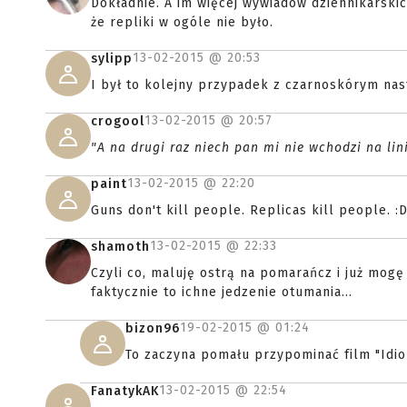
Dokładnie. A im więcej wywiadów dziennikarskich
że repliki w ogóle nie było.
13-02-2015 @
20:53
sylipp
I był to kolejny przypadek z czarnoskórym nas
13-02-2015 @
20:57
crogool
"A na drugi raz niech pan mi nie wchodzi na lin
13-02-2015 @
22:20
paint
Guns don't kill people. Replicas kill people. :
13-02-2015 @
22:33
shamoth
Czyli co, maluję ostrą na pomarańcz i już mogę
faktycznie to ichne jedzenie otumania...
19-02-2015 @
01:24
bizon96
To zaczyna pomału przypominać film "Idio
13-02-2015 @
22:54
FanatykAK