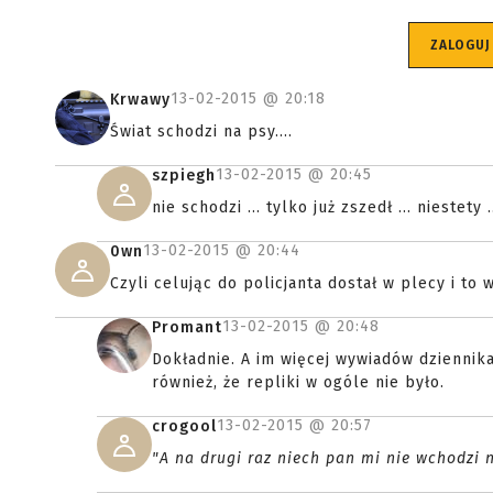
ZALOGUJ
13-02-2015 @
20:18
Krwawy
Świat schodzi na psy....
13-02-2015 @
20:45
szpiegh
nie schodzi ... tylko już zszedł ... niestety .
13-02-2015 @
20:44
0wn
Czyli celując do policjanta dostał w plecy i to 
13-02-2015 @
20:48
Promant
Dokładnie. A im więcej wywiadów dziennikar
również, że repliki w ogóle nie było.
13-02-2015 @
20:57
crogool
"A na drugi raz niech pan mi nie wchodzi 