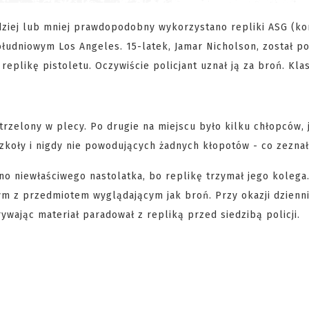
dziej lub mniej prawdopodobny wykorzystano repliki ASG (ko
 południowym Los Angeles. 15-latek, Jamar Nicholson, został p
replikę pistoletu. Oczywiście policjant uznał ją za broń. Kla
strzelony w plecy. Po drugie na miejscu było kilku chłopców, 
zkoły i nigdy nie powodujących żadnych kłopotów - co zeznał
lono niewłaściwego nastolatka, bo replikę trzymał jego kolega
m z przedmiotem wyglądającym jak broń. Przy okazji dzienn
ywając materiał paradował z repliką przed siedzibą policji.