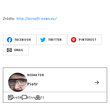
Źródło:
http://airsoft-news.eu/
FACEBOOK
TWITTER
PINTEREST
EMAIL
REDAKTOR
Piotr
4408
6544
11