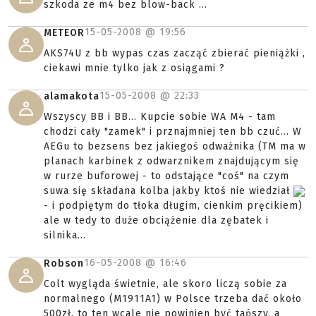
szkoda ze m4 bez blow-back ...
15-05-2008 @
19:56
METEOR
AKS74U z bb wypas czas zacząć zbierać pieniążki ,
ciekawi mnie tylko jak z osiągami ?
15-05-2008 @
22:33
alamakota
Wszyscy BB i BB... Kupcie sobie WA M4 - tam
chodzi cały "zamek" i prznajmniej ten bb czuć... W
AEGu to bezsens bez jakiegoś odważnika (TM ma w
planach karbinek z odwarznikem znajdującym się
w rurze buforowej - to odstające "coś" na czym
suwa się składana kolba jakby ktoś nie wiedział
- i podpiętym do tłoka długim, cienkim pręcikiem)
ale w tedy to duże obciążenie dla zębatek i
silnika...
16-05-2008 @
16:46
Robson
Colt wygląda świetnie, ale skoro liczą sobie za
normalnego (M1911A1) w Polsce trzeba dać około
500zł, to ten wcale nie powinien być tańszy, a