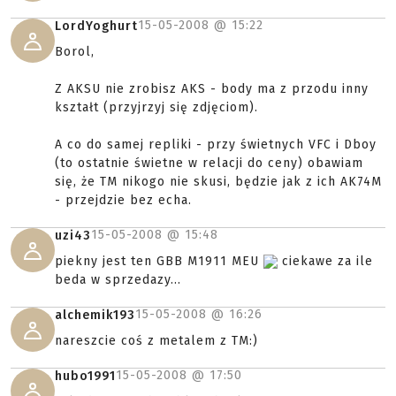
15-05-2008 @
15:22
LordYoghurt
Borol,
Z AKSU nie zrobisz AKS - body ma z przodu inny
kształt (przyjrzyj się zdjęciom).
A co do samej repliki - przy świetnych VFC i Dboy
(to ostatnie świetne w relacji do ceny) obawiam
się, że TM nikogo nie skusi, będzie jak z ich AK74M
- przejdzie bez echa.
15-05-2008 @
15:48
uzi43
piekny jest ten GBB M1911 MEU
ciekawe za ile
beda w sprzedazy...
15-05-2008 @
16:26
alchemik193
nareszcie coś z metalem z TM:)
15-05-2008 @
17:50
hubo1991