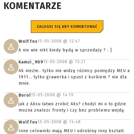
KOMENTARZE
ZALOGUJ SIĘ ABY KOMENTOWAĆ
15-05-2008 @
12:47
Wolf.Tns
A nie wie nikt kiedy będą w sprzedaży ? : ]
15-05-2008 @
13:21
Kamzi_909
Ak niezłe.. tylko nie widzę różnicy pomiędzy MEU a
1911... tylko grawerka i spust z kurkiem ? nie dla
mnie.
15-05-2008 @
14:19
Borol
jak z Aksu łatwo zrobić Aks? chodzi mi o to gdzie
mozna znalezc fronty i czy bez problemu wejdą
15-05-2008 @
14:48
Wolf.Tns
Inne celowniki mają MEU i odrobinę inny kształt.