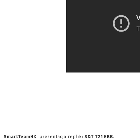
SmartTeamHK
: prezentacja repliki
S&T T21 EBB
.