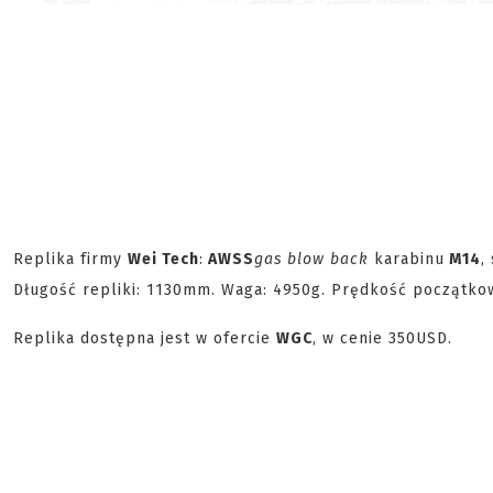
Replika firmy
Wei Tech
:
AWSS
gas blow back
karabinu
M14
,
Długość repliki: 1130mm. Waga: 4950g. Prędkość początk
Replika dostępna jest w ofercie
WGC
, w cenie 350USD.