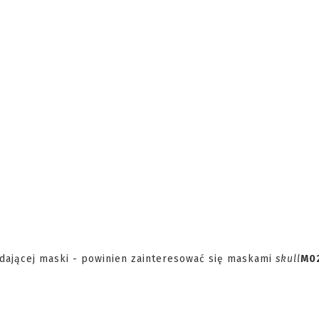
lądającej maski - powinien zainteresować się maskami
skull
M0