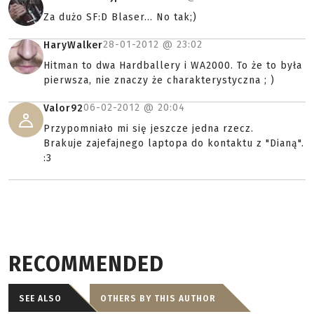
Za dużo SF:D Blaser... No tak;)
28-01-2012 @
23:02
HaryWalker
Hitman to dwa Hardballery i WA2000. To że to była
pierwsza, nie znaczy że charakterystyczna ; )
06-02-2012 @
20:04
Valor92
Przypomniało mi się jeszcze jedna rzecz.
Brakuje zajefajnego laptopa do kontaktu z "Dianą".
:3
RECOMMENDED
SEE ALSO
OTHERS BY THIS AUTHOR