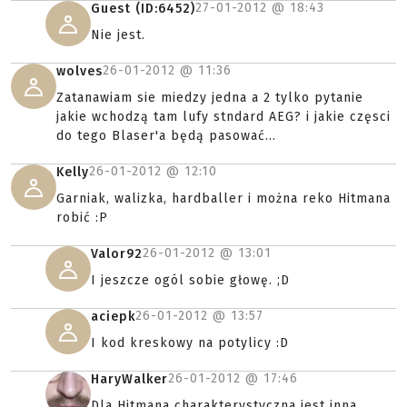
27-01-2012 @
18:43
Guest (ID:6452)
Nie jest.
26-01-2012 @
11:36
wolves
Zatanawiam sie miedzy jedna a 2 tylko pytanie
jakie wchodzą tam lufy stndard AEG? i jakie częsci
do tego Blaser'a będą pasować...
26-01-2012 @
12:10
Kelly
Garniak, walizka, hardballer i można reko Hitmana
robić :P
26-01-2012 @
13:01
Valor92
I jeszcze ogól sobie głowę. ;D
26-01-2012 @
13:57
aciepk
I kod kreskowy na potylicy :D
26-01-2012 @
17:46
HaryWalker
Dla Hitmana charakterystyczna jest inna