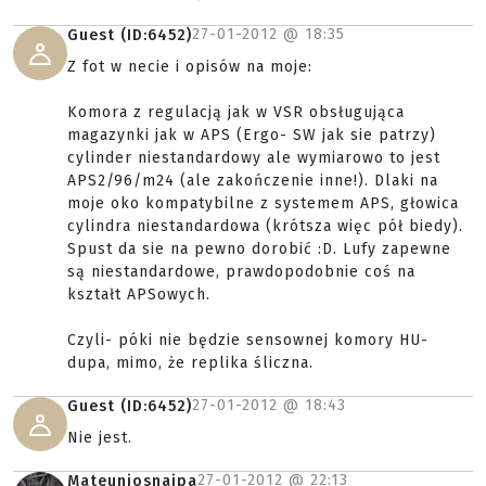
27-01-2012 @
18:35
Guest (ID:6452)
Z fot w necie i opisów na moje:
Komora z regulacją jak w VSR obsługująca
magazynki jak w APS (Ergo- SW jak sie patrzy)
cylinder niestandardowy ale wymiarowo to jest
APS2/96/m24 (ale zakończenie inne!). Dlaki na
moje oko kompatybilne z systemem APS, głowica
cylindra niestandardowa (krótsza więc pół biedy).
Spust da sie na pewno dorobić :D. Lufy zapewne
są niestandardowe, prawdopodobnie coś na
kształt APSowych.
Czyli- póki nie będzie sensownej komory HU-
dupa, mimo, że replika śliczna.
27-01-2012 @
18:43
Guest (ID:6452)
Nie jest.
27-01-2012 @
22:13
Mateuniosnajpa