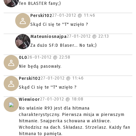
Ten BLASTER fany;)
27-01-2012 @
11:46
Perski102
Skąd Ci się te ''T" wzięło ?
27-01-2012 @
22:13
Mateuniosnajpa
Za dużo SF:D Blaser... No tak;)
26-01-2012 @
22:58
0L0
Nie będą pasowały.
27-01-2012 @
11:46
Perski102
Skąd Ci się te ''T" wzięło ?
27-01-2012 @
18:08
Wiewioor
No właśnie R93 jest dla hitmana
charakterystyczny. Pierwsza misja w pierwszym
hitmanie. Snajperka schowana w aktówce.
Wchodzisz na dach. Składasz. Strzelasz. Każdy fan
hitmana to pamięta.