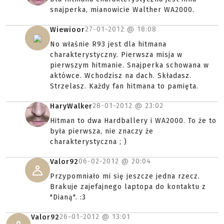
snajperka, mianowicie Walther WA2000.
27-01-2012 @
18:08
Wiewioor
No właśnie R93 jest dla hitmana
charakterystyczny. Pierwsza misja w
pierwszym hitmanie. Snajperka schowana w
aktówce. Wchodzisz na dach. Składasz.
Strzelasz. Każdy fan hitmana to pamięta.
28-01-2012 @
23:02
HaryWalker
Hitman to dwa Hardballery i WA2000. To że to
była pierwsza, nie znaczy że
charakterystyczna ; )
06-02-2012 @
20:04
Valor92
Przypomniało mi się jeszcze jedna rzecz.
Brakuje zajefajnego laptopa do kontaktu z
"Dianą". :3
26-01-2012 @
13:01
Valor92