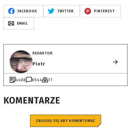
FACEBOOK
TWITTER
PINTEREST
EMAIL
REDAKTOR
Piotr
4408
6544
11
KOMENTARZE
ZALOGUJ SIĘ ABY KOMENTOWAĆ