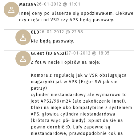
26-01-2012 @
11:01
Maza94
Innej ceny po Blaserze się spodziewałem. Ciekawe
czy części od VSR czy APS będą pasowały.
26-01-2012 @
22:58
0L0
Nie będą pasowały.
27-01-2012 @
18:35
Guest (ID:6452)
Z fot w necie i opisów na moje:
Komora z regulacją jak w VSR obsługująca
magazynki jak w APS (Ergo- SW jak sie
patrzy)
cylinder niestandardowy ale wymiarowo to
jest APS2/96/m24 (ale zakończenie inne!).
Dlaki na moje oko kompatybilne z systemem
APS, głowica cylindra niestandardowa
(krótsza więc pół biedy). Spust da sie na
pewno dorobić :D. Lufy zapewne są
niestandardowe, prawdopodobnie coś na