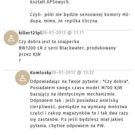
kształt APSowych.
Czyli- póki nie będzie sensownej komory HU-
dupa, mimo, że replika śliczna.
26-01-2012 @
11:11
killer121pl
Czy dobra jest ta snajperka
BW1200 LR z serii Blackwater, produkowany
przez
KJW
?
26-01-2012 @
13:22
Komlosky
Odpowiadając na Twoje pytanie : "Czy dobra".
Posiadałem swego czasu model M700 KJW
bazujący na identycznym mechanizmie.
Odpowiem tak : jeśli posiadasz anielską
cierpliwość, pieniądze na wymianę mnóstwa
części i zakup magazynków to i tak dwa razy
się zastanów. P.s jeśli będziesz miał jakieś
pytania, chętnie odpowiem na PW.