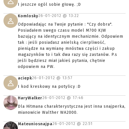
I jeszcze ogól sobie głowę. ;D
26-01-2012 @
13:22
Komlosky
Odpowiadając na Twoje pytanie : "Czy dobra".
Posiadałem swego czasu model M700 KJW
bazujący na identycznym mechanizmie. Odpowiem
tak : jeśli posiadasz anielską cierpliwość,
pieniądze na wymianę mnóstwa części i zakup
magazynków to i tak dwa razy się zastanów. P.s
jeśli będziesz miał jakieś pytania, chętnie
odpowiem na PW.
26-01-2012 @
13:57
aciepk
I kod kreskowy na potylicy :D
26-01-2012 @
17:46
HaryWalker
Dla Hitmana charakterystyczna jest inna snajperka,
mianowicie Walther WA2000.
26-01-2012 @
22:51
Mateuniosnajpa