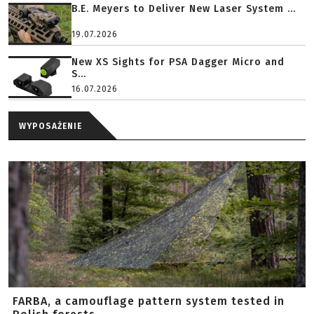
B.E. Meyers to Deliver New Laser System ...
19.07.2026
New XS Sights for PSA Dagger Micro and
S...
16.07.2026
WYPOSAŻENIE
FARBA, a camouflage pattern system tested in