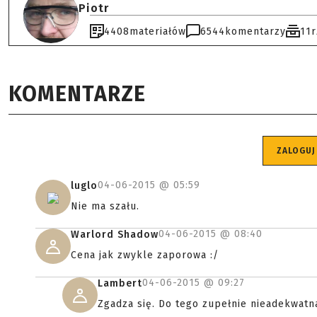
Piotr
4408
materiałów
6544
komentarzy
11
KOMENTARZE
ZALOGUJ
04-06-2015 @
05:59
luglo
Nie ma szału.
04-06-2015 @
08:40
Warlord Shadow
Cena jak zwykle zaporowa :/
04-06-2015 @
09:27
Lambert
Zgadza się. Do tego zupełnie nieadekwatn