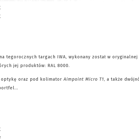
na tegorocznych targach IWA, wykonany został w oryginalnej
órych jej produktów: RAL 8000.
 optykę oraz pod kolimator
Aimpoint Micro T1
, a także dwójn
rtfel...