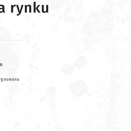
a rynku
om
sygnowana