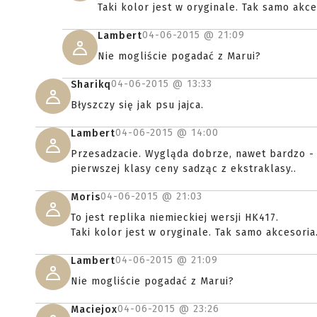
Taki kolor jest w oryginale. Tak samo akc
04-06-2015 @
21:09
Lambert
Nie mogliście pogadać z Marui?
04-06-2015 @
13:33
Sharikq
Błyszczy się jak psu jajca.
04-06-2015 @
14:00
Lambert
Przesadzacie. Wygląda dobrze, nawet bardzo - 
pierwszej klasy ceny sadząc z ekstraklasy..
04-06-2015 @
21:03
Moris
To jest replika niemieckiej wersji HK417.
Taki kolor jest w oryginale. Tak samo akcesori
04-06-2015 @
21:09
Lambert
Nie mogliście pogadać z Marui?
04-06-2015 @
23:26
Maciejox