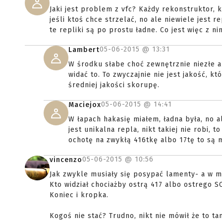
Jaki jest problem z vfc? Każdy rekonstruktor, 
jeśli ktoś chce strzelać, no ale niewiele jest r
te repliki są po prostu ładne. Co jest więc z ni
05-06-2015 @
13:31
Lambert
W środku słabe choć zewnętrznie niezłe al
widać to. To zwyczajnie nie jest jakość, 
średniej jakości skorupę.
05-06-2015 @
14:41
Maciejox
W łapach hakasię miałem, ładna była, no al
jest unikalna repla, nikt takiej nie robi,
ochotę na zwykłą 416tkę albo 17tę to są 
05-06-2015 @
10:56
vincenzo
Jak zwykle musiały się posypać lamenty- a w mo
Kto widział chociażby ostrą 417 albo ostrego SC
Koniec i kropka.
Kogoś nie stać? Trudno, nikt nie mówił że to ta