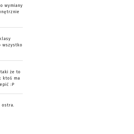
 do wymiany
wnętrznie
klasy
mo wszystko
taki że to
ak ktoś ma
epić :P
 ostra.