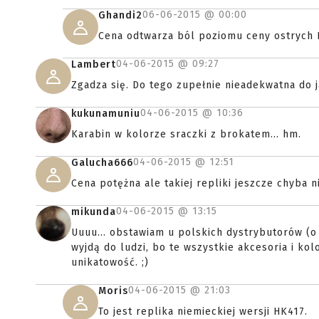
06-06-2015 @
00:00
Ghandi2
Cena odtwarza ból poziomu ceny ostrych H
04-06-2015 @
09:27
Lambert
Zgadza się. Do tego zupełnie nieadekwatna do 
04-06-2015 @
10:36
kukunamuniu
Karabin w kolorze sraczki z brokatem... hm.
04-06-2015 @
12:51
Galucha666
Cena potężna ale takiej repliki jeszcze chyba 
04-06-2015 @
13:15
mikunda
Uuuu... obstawiam u polskich dystrybutorów (o 
wyjdą do ludzi, bo te wszystkie akcesoria i kolo
unikatowość. ;)
04-06-2015 @
21:03
Moris
To jest replika niemieckiej wersji HK417.