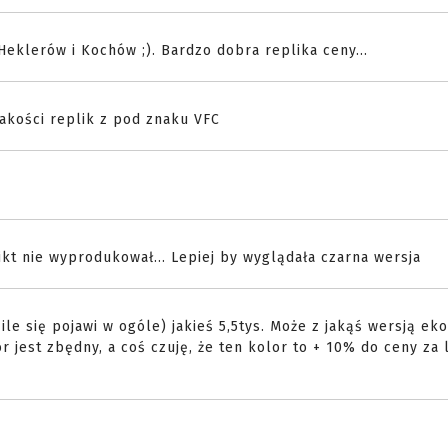
eklerów i Kochów ;). Bardzo dobra replika ceny...
jakości replik z pod znaku VFC
nikt nie wyprodukował… Lepiej by wyglądała czarna wersja
ile się pojawi w ogóle) jakieś 5,5tys. Może z jakąś wersją e
r jest zbędny, a coś czuję, że ten kolor to + 10% do ceny za l