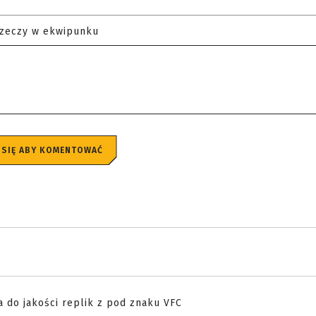
rzeczy w ekwipunku
 SIĘ ABY KOMENTOWAĆ
a do jakości replik z pod znaku VFC