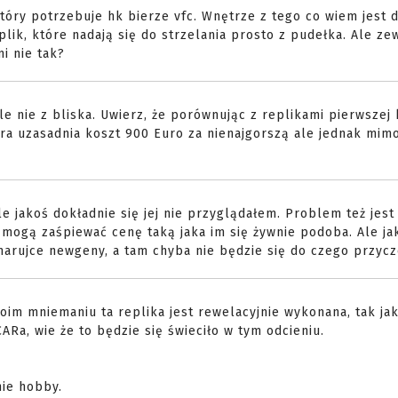
który potrzebuje hk bierze vfc. Wnętrze z tego co wiem jest
eplik, które nadają się do strzelania prosto z pudełka. Ale ze
mi nie tak?
e nie z bliska. Uwierz, że porównując z replikami pierwszej 
która uzasadnia koszt 900 Euro za nienajgorszą ale jednak mi
e jakoś dokładnie się jej nie przyglądałem. Problem też jest 
 to mogą zaśpiewać cenę taką jaka im się żywnie podoba. Ale j
marujce newgeny, a tam chyba nie będzie się do czego przycz
im mniemaniu ta replika jest rewelacyjnie wykonana, tak jak
ARa, wie że to będzie się świeciło w tym odcieniu.
nie hobby.