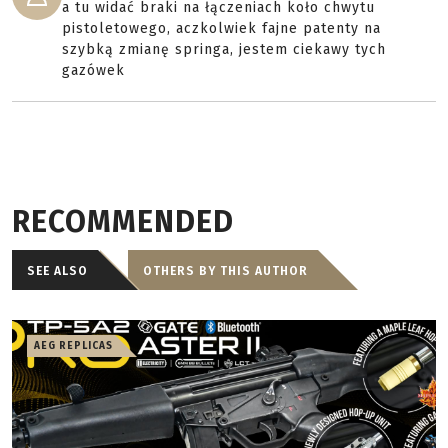
a tu widać braki na łączeniach koło chwytu
pistoletowego, aczkolwiek fajne patenty na
szybką zmianę springa, jestem ciekawy tych
gazówek
RECOMMENDED
SEE ALSO
OTHERS BY THIS AUTHOR
AEG REPLICAS