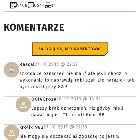
4408
6544
11
KOMENTARZE
ZALOGUJ SIĘ ABY KOMENTOWAĆ
27-10-2015 @
22:27
Rascal
szkoda że oznaczeń nie ma :/ ale jeśli chodzi o
wykonanie to naprawdę robi szał, ale narazie i tak
bym został przy G&P
28-10-2015 @
14:05
OC14Groza
Lepszy brak oznacznień, niż gdyby mieli
dawać napis LCT airsoft 6mm BB.
27-10-2015 @
22:39
krolik1982
nie mogę się doczekać aż zobaczę co jest w