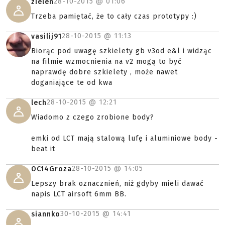
28-10-2015 @
01:06
zielen
Trzeba pamiętać, że to cały czas prototypy :)
28-10-2015 @
11:13
vasilij91
Biorąc pod uwagę szkielety gb v3od e&l i widząc
na filmie wzmocnienia na v2 mogą to być
naprawdę dobre szkielety , może nawet
doganiające te od kwa
28-10-2015 @
12:21
lech
Wiadomo z czego zrobione body?
emki od LCT mają stalową lufę i aluminiowe body -
beat it
28-10-2015 @
14:05
OC14Groza
Lepszy brak oznacznień, niż gdyby mieli dawać
napis LCT airsoft 6mm BB.
30-10-2015 @
14:41
siannko