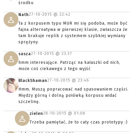
środku
27-10-2015 @
22:42
Nath
Ta z korpusem typu MUR mi się podoba, może być
fajna alternatywa w pierwszej klasie, zwłaszcza że
tam brakuje replik z systemem szybkiej wymiany
sprężyny.
27-10-2015 @
23:37
sasza
hmm interesujące. Patrząc na kałaszki od nich,
może coś ciekawego z tego wyjść
27-10-2015 @
23:46
BlackShaman
Hmm, Muszą popracować nad spasowaniem części.
Między górną i dolną połówką korpusu widać
szczelinę.
28-10-2015 @
01:06
zielen
Trzeba pamiętać, że to cały czas prototypy :)