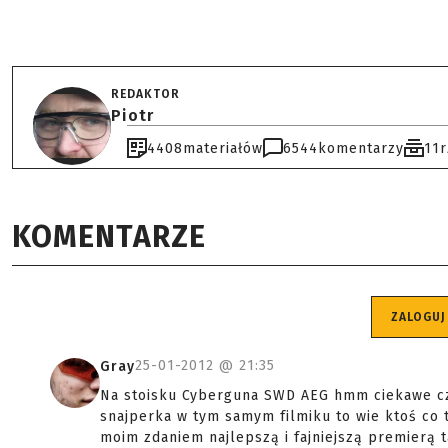
REDAKTOR
Piotr
4408
materiałów
6544
komentarzy
11
KOMENTARZE
ZALOGUJ
25-01-2012 @
21:35
Gray
Na stoisku Cyberguna SWD AEG hmm ciekawe czy
snajperka w tym samym filmiku to wie ktoś co t
moim zdaniem najlepszą i fajniejszą premierą 