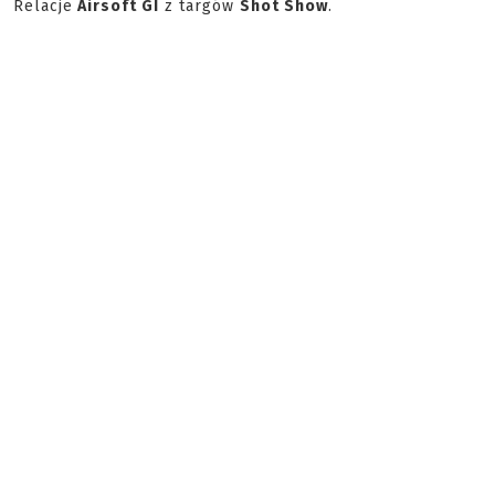
Relacje
Airsoft GI
z targów
Shot Show
.