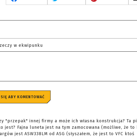
rzeczy w ekwipunku
 SIĘ ABY KOMENTOWAĆ
 "przepak" innej firmy a może ich własna konstrukcja? Ta p
o jest? Fajna luneta jest na tym zamocowana (możliwe, że to 
targów jest ASW338LM od ASG (słyszałem, że jest to VFC ktoś