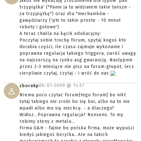
Jakoś nie wykazuję zrozumienia dla typów 'pan
trzypiątka' ("Panie ja to widziałem takie tańsze -
za trzypiątkę") oraz dla "mechaników -
gawędziarzy ('phi to takie proste - 10 minut
roboty i gotowe')
A teraz chwila na kącik edukacyjny:
Poczytaj sobie trochę forum, spytaj kogoś kto
dorabia części, ile czasu zajmuje wykonanie i
poprawna regulacja takiego triggera, zwróć uwagę
na najszerszą na rynku asg gwarancję. Następnie
przez 2-3 miesiące nie pisz na forum głupot, lecz
cierpliwie czytaj, czytaj - i wróć do nas
06-01-2009 @
14:57
zborekp
NIema poco czytać forum{tego forum} bo nikt
tutaj takiego nie zrobi bo się boi, albo na to nie
wpadł albo mu się niechcę. - a dlaczego?
Widisz...Poprawna regulacja? Nonsens. To my
robimy steny z metalu...
Firma G&H - fajnie bo polska firma, może wypuści
kiedyś jakiegoś berylka...Ale na takich