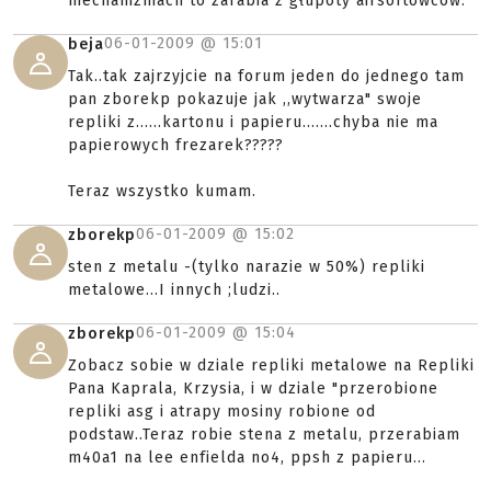
mechanizmach to zarabia z głupoty airsoftowców.
06-01-2009 @
15:01
beja
Tak..tak zajrzyjcie na forum jeden do jednego tam
pan zborekp pokazuje jak ,,wytwarza" swoje
repliki z......kartonu i papieru.......chyba nie ma
papierowych frezarek?????
Teraz wszystko kumam.
06-01-2009 @
15:02
zborekp
sten z metalu -(tylko narazie w 50%) repliki
metalowe...I innych ;ludzi..
06-01-2009 @
15:04
zborekp
Zobacz sobie w dziale repliki metalowe na Repliki
Pana Kaprala, Krzysia, i w dziale "przerobione
repliki asg i atrapy mosiny robione od
podstaw..Teraz robie stena z metalu, przerabiam
m40a1 na lee enfielda no4, ppsh z papieru...