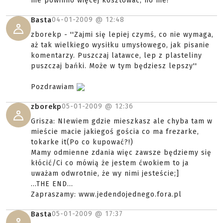
nie powinno więcej kosztować, no nie?
04-01-2009 @
12:48
Basta
zborekp - ''Zajmi się lepiej czymś, co nie wymaga,
aż tak wielkiego wysiłku umysłowego, jak pisanie
komentarzy. Puszczaj latawce, lep z plasteliny
puszczaj bańki. Może w tym będziesz lepszy''
Pozdrawiam
05-01-2009 @
12:36
zborekp
Grisza: NIewiem gdzie mieszkasz ale chyba tam w
mieście macie jakiegoś gościa co ma frezarke,
tokarke it(Po co kupować?!)
Mamy odmienne zdania więc zawsze będziemy się
kłócić/Ci co mówią że jestem ćwokiem to ja
uważam odwrotnie, że wy nimi jesteście;]
...THE END...
Zapraszamy: www.jedendojednego.fora.pl
05-01-2009 @
17:37
Basta