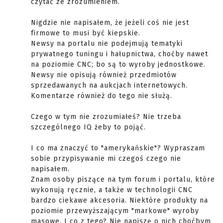
czytać ze zrozumieniem.
Nigdzie nie napisałem, że jeżeli coś nie jest
firmowe to musi być kiepskie.
Newsy na portalu nie podejmują tematyki
prywatnego tuningu i hałupnictwa, choćby nawet
na poziomie CNC; bo są to wyroby jednostkowe.
Newsy nie opisują również przedmiotów
sprzedawanych na aukcjach internetowych.
Komentarze również do tego nie służą.
Czego w tym nie zrozumiałeś? Nie trzeba
szczególnego IQ żeby to pojąć.
I co ma znaczyć to "amerykańskie"? Wypraszam
sobie przypisywanie mi czegoś czego nie
napisałem.
Znam osoby piszące na tym forum i portalu, które
wykonują ręcznie, a także w technologii CNC
bardzo ciekawe akcesoria. Niektóre produkty na
poziomie przewyższającym "markowe" wyroby
masowe. I co z tego? Nie napiszę o nich choćbym