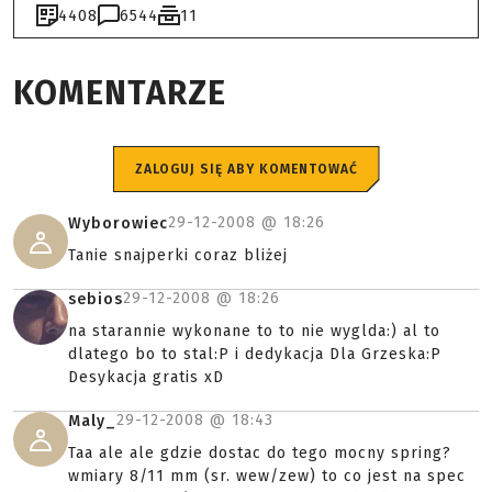
4408
6544
11
KOMENTARZE
ZALOGUJ SIĘ ABY KOMENTOWAĆ
29-12-2008 @
18:26
Wyborowiec
Tanie snajperki coraz bliżej
29-12-2008 @
18:26
sebios
na starannie wykonane to to nie wyglda:) al to
dlatego bo to stal:P i dedykacja Dla Grzeska:P
Desykacja gratis xD
29-12-2008 @
18:43
Maly_
Taa ale ale gdzie dostac do tego mocny spring?
wmiary 8/11 mm (sr. wew/zew) to co jest na spec