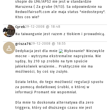
shopie do L96/APS2 nie jest w standardzie
Maruzena ( Za grube (9/13). Sa odpowiedznie na
Redwolfairsoft.com ale maja status "niedostepny".
Ktos cos wie?
29-12-2008 @
18:48
Cyrek
Na taiwangunie jest razem z tłokiem i prowadnicą.
29-12-2008 @
18:55
grisza76
Dedykacja jest dla mnie
Wykonanie? Niezwykle
mocne - wytrzyma ekstremalne naprężenia. Nie
sądzę, by 210 sp zrobiło na tym spuście
jakiekolwiek wrażenie... Praktycznie nie ma
możliwości, by coś się zużyło.
Działa lekko, do tego możliwość regulacji spustu
za pomocą dodatkowej śrubki, o której w
informacji Promant nie wspomniał.
Dla mnie to doskonała alternatywa dla zero
triggera, który od dłuższego czasu nie jest