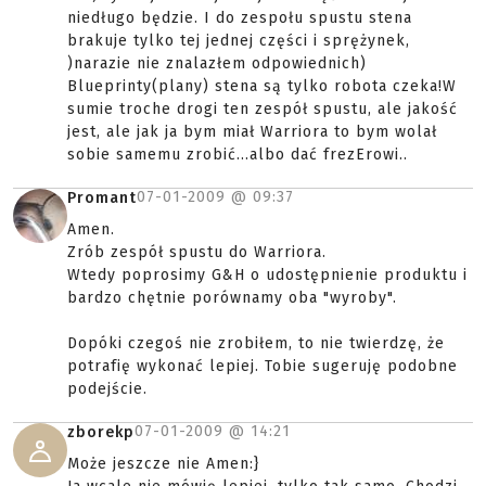
niedługo będzie. I do zespołu spustu stena
brakuje tylko tej jednej części i sprężynek,
)narazie nie znalazłem odpowiednich)
Blueprinty(plany) stena są tylko robota czeka!W
sumie troche drogi ten zespół spustu, ale jakość
jest, ale jak ja bym miał Warriora to bym wolał
sobie samemu zrobić...albo dać frezErowi..
07-01-2009 @
09:37
Promant
Amen.
Zrób zespół spustu do Warriora.
Wtedy poprosimy G&H o udostępnienie produktu i
bardzo chętnie porównamy oba "wyroby".
Dopóki czegoś nie zrobiłem, to nie twierdzę, że
potrafię wykonać lepiej. Tobie sugeruję podobne
podejście.
07-01-2009 @
14:21
zborekp
Może jeszcze nie Amen:}