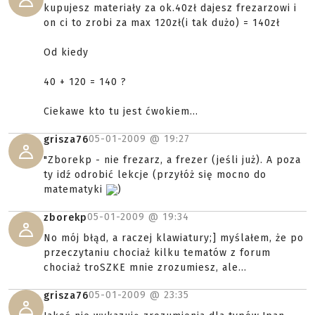
kupujesz materiały za ok.40zł dajesz frezarzowi i
on ci to zrobi za max 120zł(i tak dużo) = 140zł
Od kiedy
40 + 120 = 140 ?
Ciekawe kto tu jest ćwokiem...
05-01-2009 @
19:27
grisza76
"Zborekp - nie frezarz, a frezer (jeśli już). A poza
ty idź odrobić lekcje (przyłóż się mocno do
matematyki
)
05-01-2009 @
19:34
zborekp
No mój błąd, a raczej klawiatury;] myślałem, że po
przeczytaniu chociaż kilku tematów z forum
chociaż troSZKE mnie zrozumiesz, ale...
05-01-2009 @
23:35
grisza76