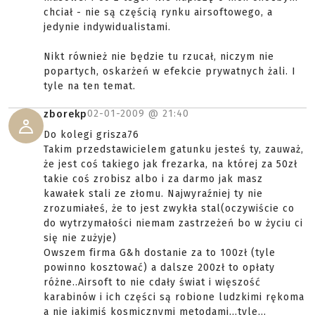
chciał - nie są częścią rynku airsoftowego, a
jedynie indywidualistami.
Nikt również nie będzie tu rzucał, niczym nie
popartych, oskarżeń w efekcie prywatnych żali. I
tyle na ten temat.
02-01-2009 @
21:40
zborekp
Do kolegi grisza76
Takim przedstawicielem gatunku jesteś ty, zauważ,
że jest coś takiego jak frezarka, na której za 50zł
takie coś zrobisz albo i za darmo jak masz
kawałek stali ze złomu. Najwyraźniej ty nie
zrozumiałeś, że to jest zwykła stal(oczywiście co
do wytrzymałości niemam zastrzeżeń bo w życiu ci
się nie zużyje)
Owszem firma G&h dostanie za to 100zł (tyle
powinno kosztować) a dalsze 200zł to opłaty
różne..Airsoft to nie cdały świat i więszość
karabinów i ich części są robione ludzkimi rękoma
a nie jakimiś kosmicznymi metodami...tyle,..