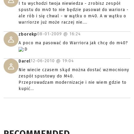
I tu wychodzi twoja niewiedza - zrobisz zespół
spustu do m40 to nie będzie pasował do wariora -
ale rób i się chwal - w wątku o m40. A w wątku o
warriorze już może raczej nie....
08-01-2009 @
16:24
zborekp
A poco ma pasować do Warriora jak chcę do m40?
:D
12-06-2010 @
19:04
Darel
Nie wiecie czasem skąd można dostać wzmocniony
zespół spustowy do M40.
Przeprowadzam modernizacje i nie wiem gdzie to
kupić...