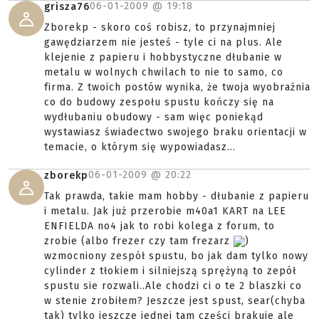
06-01-2009 @
19:18
grisza76
Zborekp - skoro coś robisz, to przynajmniej
gawędziarzem nie jesteś - tyle ci na plus. Ale
klejenie z papieru i hobbystyczne dłubanie w
metalu w wolnych chwilach to nie to samo, co
firma. Z twoich postów wynika, że twoja wyobraźnia
co do budowy zespołu spustu kończy się na
wydłubaniu obudowy - sam więc poniekąd
wystawiasz świadectwo swojego braku orientacji w
temacie, o którym się wypowiadasz...
06-01-2009 @
20:22
zborekp
Tak prawda, takie mam hobby - dłubanie z papieru
i metalu. Jak już przerobie m40a1 KART na LEE
ENFIELDA no4 jak to robi kolega z forum, to
zrobie (albo frezer czy tam frezarz
)
wzmocniony zespół spustu, bo jak dam tylko nowy
cylinder z tłokiem i silniejszą sprężyną to zepół
spustu sie rozwali..Ale chodzi ci o te 2 blaszki co
w stenie zrobiłem? Jeszcze jest spust, sear(chyba
tak) tylko jeszcze jednej tam części brakuje ale