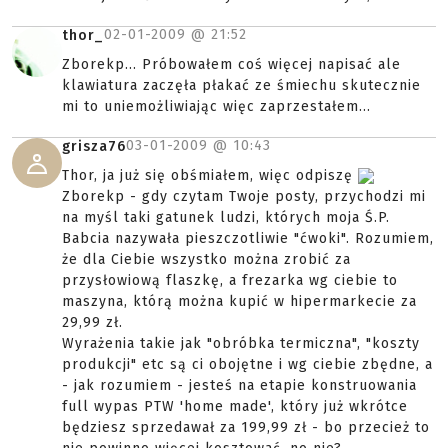
02-01-2009 @
21:52
thor_
Zborekp... Próbowałem coś więcej napisać ale
klawiatura zaczęła płakać ze śmiechu skutecznie
mi to uniemożliwiając więc zaprzestałem...
03-01-2009 @
10:43
grisza76
Thor, ja już się obśmiałem, więc odpiszę
Zborekp - gdy czytam Twoje posty, przychodzi mi
na myśl taki gatunek ludzi, których moja Ś.P.
Babcia nazywała pieszczotliwie "ćwoki". Rozumiem,
że dla Ciebie wszystko można zrobić za
przysłowiową flaszkę, a frezarka wg ciebie to
maszyna, którą można kupić w hipermarkecie za
29,99 zł.
Wyrażenia takie jak "obróbka termiczna", "koszty
produkcji" etc są ci obojętne i wg ciebie zbędne, a
- jak rozumiem - jesteś na etapie konstruowania
full wypas PTW 'home made', który już wkrótce
będziesz sprzedawał za 199,99 zł - bo przecież to