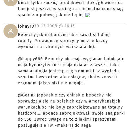
Niech tylko zaczną produkować tłoki/głowice i co
tam jest jeszcze w springu a minimalna cena snajy
spadnie o połową jak nie lepiej
30-12-2008 @
16:15
johny13
Bebechy jak najbardziej ok - kawal solidnej
roboty. Prowadnice sprezyny mozne kazdy
wykonac na szkolnych warsztatach:).
@happy666-Bebechy nie maja wygladac ladnie,ale
maja byc uzyteczne i maja dzialac zawsze - taka
sama analogia jest mp rugerem mk1- z wygladu
szpetne i wstretne, ale osiagow, skotecznosci i
ergonomi jakos nikt nie neguje.
@Gorin- Japonskie czy chinskie bebechy nie
sprawdzaja sie na polskich czy w amerykanskich
warunkach,bo nie byly zaprojektowane na totalny
hardcore....Japonce zaprojektowali swoje snajperki
do 550. Zwroc uwage na to z jakimi sprezynami
posluguje sie TM -maks 1J do aega