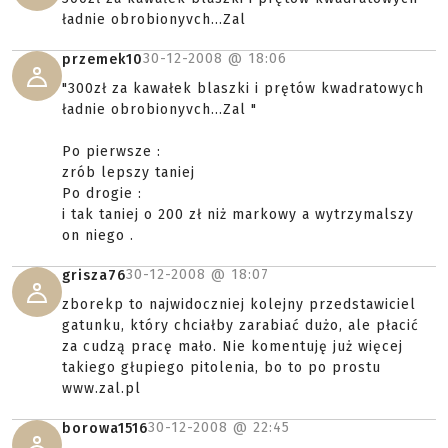
ładnie obrobionyvch...Zal
30-12-2008 @
18:06
przemek10
"300zł za kawałek blaszki i prętów kwadratowych
ładnie obrobionyvch...Zal "
Po pierwsze :
zrób lepszy taniej
Po drogie :
i tak taniej o 200 zł niż markowy a wytrzymalszy
on niego .
30-12-2008 @
18:07
grisza76
zborekp to najwidoczniej kolejny przedstawiciel
gatunku, który chciałby zarabiać dużo, ale płacić
za cudzą pracę mało. Nie komentuję już więcej
takiego głupiego pitolenia, bo to po prostu
www.zal.pl
30-12-2008 @
22:45
borowa1516