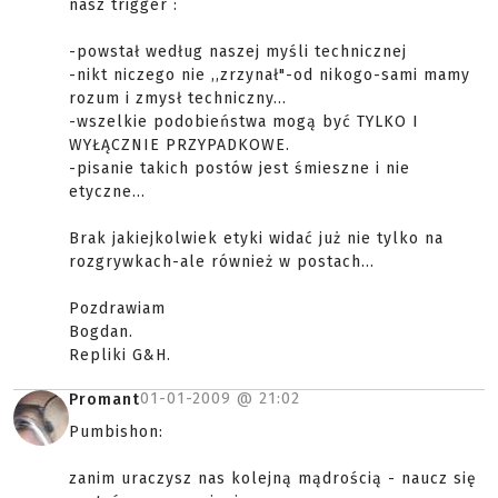
nasz trigger :
-powstał według naszej myśli technicznej
-nikt niczego nie ,,zrzynał"-od nikogo-sami mamy
rozum i zmysł techniczny...
-wszelkie podobieństwa mogą być TYLKO I
WYŁĄCZNIE PRZYPADKOWE.
-pisanie takich postów jest śmieszne i nie
etyczne...
Brak jakiejkolwiek etyki widać już nie tylko na
rozgrywkach-ale również w postach...
Pozdrawiam
Bogdan.
Repliki G&H.
01-01-2009 @
21:02
Promant
Pumbishon:
zanim uraczysz nas kolejną mądrością - naucz się