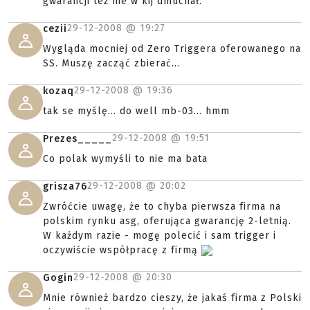
gwarancji też nie w kij dmuchał.
29-12-2008 @
19:27
cezii
Wygląda mocniej od Zero Triggera oferowanego na
SS. Muszę zacząć zbierać...
29-12-2008 @
19:36
kozaq
tak se myślę... do well mb-03... hmm
29-12-2008 @
19:51
Prezes_____
Co polak wymyśli to nie ma bata
29-12-2008 @
20:02
grisza76
Zwróćcie uwagę, że to chyba pierwsza firma na
polskim rynku asg, oferująca gwarancję 2-letnią.
W każdym razie - mogę polecić i sam trigger i
oczywiście współpracę z firmą
29-12-2008 @
20:30
Gogin
Mnie również bardzo cieszy, że jakaś firma z Polski