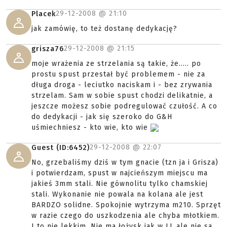
29-12-2008 @
21:10
Placek
jak zamówię, to też dostanę dedykację?
29-12-2008 @
21:15
grisza76
moje wrażenia ze strzelania są takie, że..... po
prostu spust przestał być problemem - nie za
długa droga - leciutko naciskam i - bez zrywania
strzelam. Sam w sobie spust chodzi delikatnie, a
jeszcze możesz sobie podregulować czułość. A co
do dedykacji - jak się szeroko do G&H
uśmiechniesz - kto wie, kto wie
29-12-2008 @
22:07
Guest (ID:6452)
No, grzebaliśmy dziś w tym gnacie (tzn ja i Grisza)
i potwierdzam, spust w najcieńszym miejscu ma
jakieś 3mm stali. Nie gównolitu tylko chamskiej
stali. Wykonanie nie powala na kolana ale jest
BARDZO solidne. Spokojnie wytrzyma m210. Sprzęt
w razie czego do uszkodzenia ale chyba młotkiem.
I to nie lekkim. Nie ma łożysk jak w LL ale nie sa