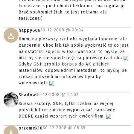
konieczne, spust chodzi lekko no i ma regulację.
Brać spokojnie! (tak, to jest reklama ale
zasłużona!)
30-12-2008 @
00:04
happy666
Hmm, na pierwszy rzut oka wygląda topornie, ale
pancernie. Choc jak tak sobie wyobrazić to co jest
na ostatnim zdjęciu w łożu warriora, to myślę, że
nikt by się nie spostrzegł na pierwszy rzut oka
.
Gdyby G&H zrobilo korpus do AK z takich
materiałów, odpowiednimi metodami, to myślę, że
rzesza polskich airsoftowców była by
wniebowzięta
30-12-2008 @
07:02
Shadow
Silesia Factory, G&H, tylko czekać aż więcej
polskich firm zacznie wypuszczać naprawdę
DOBRE części wzorem tych dwóch firm.
30-12-2008 @
09:35
przemek10