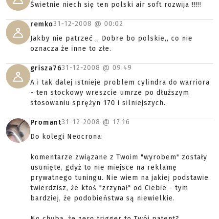
Świetnie niech się ten polski air soft rozwija !!!!!
31-12-2008 @
00:02
remko
Jakby nie patrzeć ,, Dobre bo polskie,, co nie
oznacza że inne to złe.
31-12-2008 @
09:49
grisza76
A i tak dalej istnieje problem cylindra do warriora
- ten stockowy wreszcie umrze po dłuższym
stosowaniu sprężyn 170 i silniejszych.
31-12-2008 @
17:16
Promant
Do kolegi Neocrona:
komentarze związane z Twoim "wyrobem" zostały
usunięte, gdyż to nie miejsce na reklamę
prywatnego tuningu. Nie wiem na jakiej podstawie
twierdzisz, że ktoś "zrzynał" od Ciebie - tym
bardziej, że podobieństwa są niewielkie.
No chyba, że zero trigger to Twój patent?