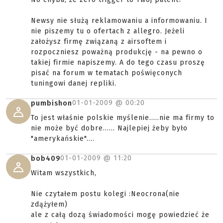
Newsy nie służą reklamowaniu a informowaniu. I
nie piszemy tu o ofertach z allegro. Jeżeli
założysz firmę związaną z airsoftem i
rozpoczniesz poważną produkcję - na pewno o
takiej firmie napiszemy. A do tego czasu proszę
pisać na forum w tematach poświęconych
tuningowi danej repliki.
01-01-2009 @
00:20
pumbishon
To jest właśnie polskie myślenie.....nie ma firmy to
nie może być dobre...... Najlepiej żeby było
"amerykańskie"....
01-01-2009 @
11:20
bob409
Witam wszystkich,
Nie czytałem postu kolegi :Neocrona(nie
zdążyłem)
ale z całą dozą świadomości mogę powiedzieć że