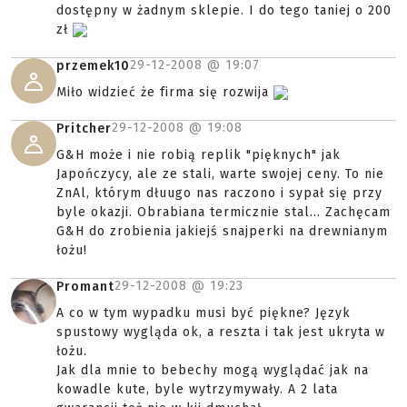
dostępny w żadnym sklepie. I do tego taniej o 200
zł
29-12-2008 @
19:07
przemek10
Miło widzieć że firma się rozwija
29-12-2008 @
19:08
Pritcher
G&H może i nie robią replik "pięknych" jak
Japończycy, ale ze stali, warte swojej ceny. To nie
ZnAl, którym dłuugo nas raczono i sypał się przy
byle okazji. Obrabiana termicznie stal... Zachęcam
G&H do zrobienia jakiejś snajperki na drewnianym
łożu!
29-12-2008 @
19:23
Promant
A co w tym wypadku musi być piękne? Język
spustowy wygląda ok, a reszta i tak jest ukryta w
łożu.
Jak dla mnie to bebechy mogą wyglądać jak na
kowadle kute, byle wytrzymywały. A 2 lata