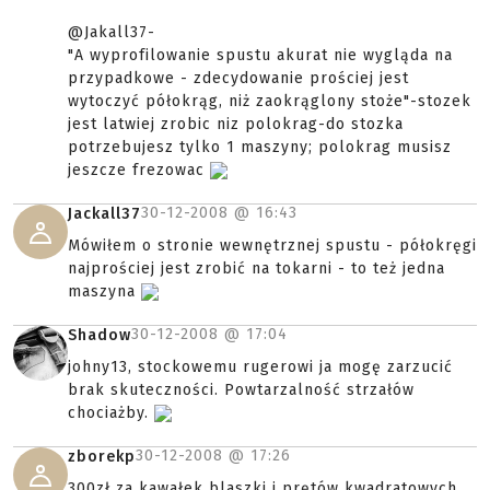
@Jakall37-
"A wyprofilowanie spustu akurat nie wygląda na
przypadkowe - zdecydowanie prościej jest
wytoczyć półokrąg, niż zaokrąglony stoże"-stozek
jest latwiej zrobic niz polokrag-do stozka
potrzebujesz tylko 1 maszyny; polokrag musisz
jeszcze frezowac
30-12-2008 @
16:43
Jackall37
Mówiłem o stronie wewnętrznej spustu - półokręgi
najprościej jest zrobić na tokarni - to też jedna
maszyna
30-12-2008 @
17:04
Shadow
johny13, stockowemu rugerowi ja mogę zarzucić
brak skuteczności. Powtarzalność strzałów
chociażby.
30-12-2008 @
17:26
zborekp
300zł za kawałek blaszki i prętów kwadratowych