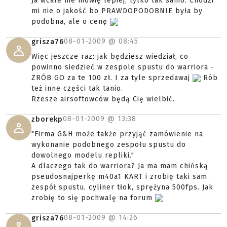
Ja wcale nie mówię lepiej, tylko tak samo. Chodzi
mi nie o jakość bo PRAWDOPODOBNIE była by
podobna, ale o cenę
08-01-2009 @
08:45
grisza76
Więc jeszcze raz: jak będziesz wiedział, co
powinno siedzieć w zespole spustu do warriora -
ZRÓB GO za te 100 zł. I za tyle sprzedawaj
Rób
też inne części tak tanio.
Rzesze airsoftowców będą Cię wielbić.
08-01-2009 @
13:38
zborekp
"Firma G&H może także przyjąć zamówienie na
wykonanie podobnego zespołu spustu do
dowolnego modelu repliki."
A dlaczego tak do warriora? Ja ma mam chińską
pseudosnajperkę m40a1 KART i zrobię taki sam
zespół spustu, cyliner tłok, sprężyna 500fps. Jak
zrobię to się pochwalę na forum
08-01-2009 @
14:26
grisza76