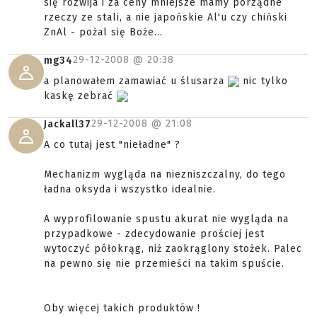
się rozwija i za ceny mniejsze mamy porządne
rzeczy ze stali, a nie japońskie Al'u czy chiński
ZnAl - pożal się Boże...
29-12-2008 @
20:38
mg34
a planowałem zamawiać u ślusarza
nic tylko
kaskę zebrać
29-12-2008 @
21:08
Jackall37
A co tutaj jest "nieładne" ?
Mechanizm wygląda na niezniszczalny, do tego
ładna oksyda i wszystko idealnie.
A wyprofilowanie spustu akurat nie wygląda na
przypadkowe - zdecydowanie prościej jest
wytoczyć półokrąg, niż zaokrąglony stożek. Palec
na pewno się nie przemieści na takim spuście.
Oby więcej takich produktów !