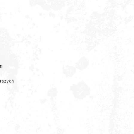
om
arszych