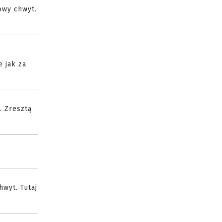
owy chwyt.
e jak za
. Zresztą
wyt. Tutaj