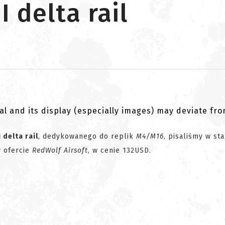
I delta rail
al and its display (especially images) may deviate fr
 delta rail
, dedykowanego do replik
M4/M16
, pisaliśmy w st
w ofercie
RedWolf Airsoft
, w cenie 132USD.