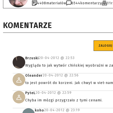
4408
materiałów
6544
komentarzy
11
KOMENTARZE
ZALOGUJ
20-04-2012 @
22:53
Brzuski
Wygląda to jak wytwór chińskiej wyobraźni w z
20-04-2012 @
22:56
Oleander
to jest powrót do korzeni. Jak chwyt w viet-na
20-04-2012 @
22:59
PyteL
Chyba im mózgi przygrzało z tymi cenami.
20-04-2012 @
23:19
koho