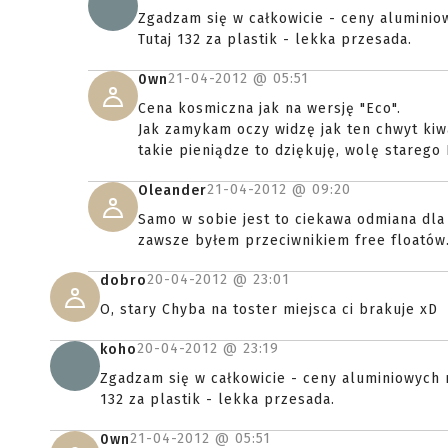
Zgadzam się w całkowicie - ceny aluminio
Tutaj 132 za plastik - lekka przesada.
21-04-2012 @
05:51
0wn
Cena kosmiczna jak na wersję "Eco".
Jak zamykam oczy widzę jak ten chwyt kiwa 
takie pieniądze to dziękuję, wolę starego
21-04-2012 @
09:20
Oleander
Samo w sobie jest to ciekawa odmiana dl
zawsze byłem przeciwnikiem free floatów
20-04-2012 @
23:01
dobro
O, stary Chyba na toster miejsca ci brakuje xD
20-04-2012 @
23:19
koho
Zgadzam się w całkowicie - ceny aluminiowych r
132 za plastik - lekka przesada.
21-04-2012 @
05:51
0wn