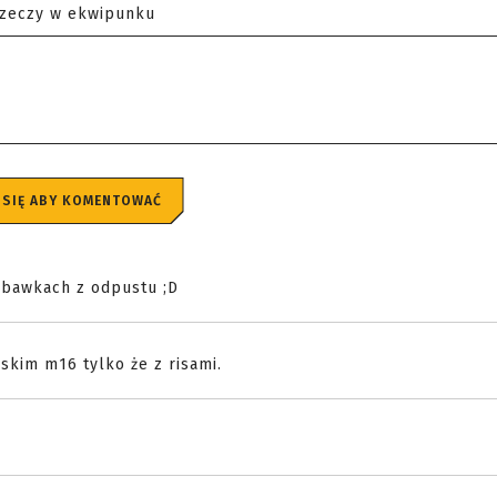
rzeczy w ekwipunku
 SIĘ ABY KOMENTOWAĆ
abawkach z odpustu ;D
mskim m16 tylko że z risami.