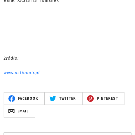
Rafał 'XASISTIS' Tomanek
Źródło:
www.actionair.pl
FACEBOOK
TWITTER
PINTEREST
EMAIL