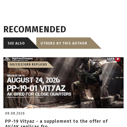
RECOMMENDED
SEE ALSO
OTHERS BY THIS AUTHOR
GG/CO2/GBB REPLICAS
08.08.2026
PP-19 Vityaz - a supplement to the offer of
AV/AK replicas fro...