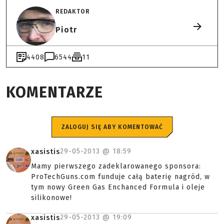
REDAKTOR
Piotr
4408
6544
11
KOMENTARZE
ZALOGUJ SIĘ ABY KOMENTOWAĆ
29-05-2013 @
18:59
xasistis
Mamy pierwszego zadeklarowanego sponsora:
ProTechGuns.com funduje całą baterię nagród, w
tym nowy Green Gas Enchanced Formula i oleje
silikonowe!
29-05-2013 @
19:09
xasistis