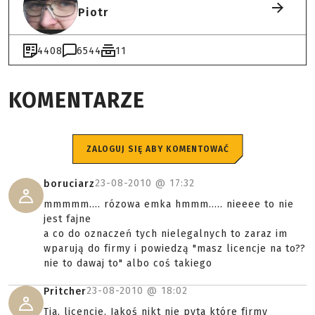
Piotr
4408
6544
11
KOMENTARZE
ZALOGUJ SIĘ ABY KOMENTOWAĆ
23-08-2010 @
17:32
boruciarz
mmmmm.... rózowa emka hmmm..... nieeee to nie
jest fajne
a co do oznaczeń tych nielegalnych to zaraz im
wparują do firmy i powiedzą "masz licencje na to??
nie to dawaj to" albo coś takiego
23-08-2010 @
18:02
Pritcher
Tia, licencje. Jakoś nikt nie pyta które firmy