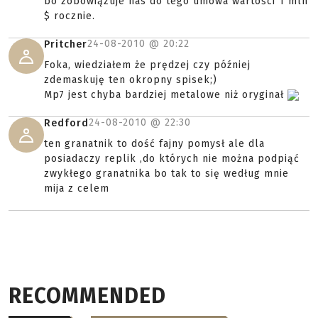
bo zobowiązuje nas do tego umowa wartości 1 mln
$ rocznie.
24-08-2010 @
20:22
Pritcher
Foka, wiedziałem że prędzej czy później
zdemaskuję ten okropny spisek;)
Mp7 jest chyba bardziej metalowe niż oryginał
24-08-2010 @
22:30
Redford
ten granatnik to dość fajny pomysł ale dla
posiadaczy replik ,do których nie można podpiąć
zwykłego granatnika bo tak to się według mnie
mija z celem
RECOMMENDED