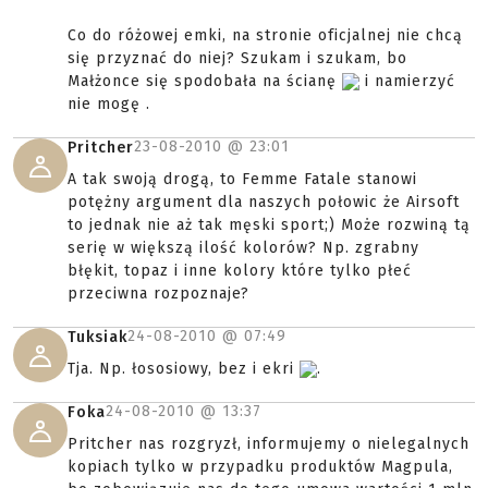
Co do różowej emki, na stronie oficjalnej nie chcą
się przyznać do niej? Szukam i szukam, bo
Małżonce się spodobała na ścianę
i namierzyć
nie mogę .
23-08-2010 @
23:01
Pritcher
A tak swoją drogą, to Femme Fatale stanowi
potężny argument dla naszych połowic że Airsoft
to jednak nie aż tak męski sport;) Może rozwiną tą
serię w większą ilość kolorów? Np. zgrabny
błękit, topaz i inne kolory które tylko płeć
przeciwna rozpoznaje?
24-08-2010 @
07:49
Tuksiak
Tja. Np. łososiowy, bez i ekri
.
24-08-2010 @
13:37
Foka
Pritcher nas rozgryzł, informujemy o nielegalnych
kopiach tylko w przypadku produktów Magpula,