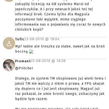
zakupiły licencję na GB systemu Marui od
Japończyków. A i przy newsach jakoś też tej
informacji brak. Czemu tylko dla Magpula
poczyniono taki wyjątek, mimo ciągłego
informowania nas o pojawianiu się coraz to nowych
chińskich kopii?
23-08-2010 @
18:04
Tofic
Mp7 ładne ale troszku za słabe, nawet jak na broń
boczną
23-08-2010 @
18:38
Promant
@Pritcher
Dlatego, że system TM skopiowano już wieki temu i
jakoś TM nie walczy z nikim o prawa, a FPG ukazał
się dopiero co i już jest skopiowany. Magpul już
raz pokazał, że umie bronić swego, zobaczymy jak
będzie tym razem.