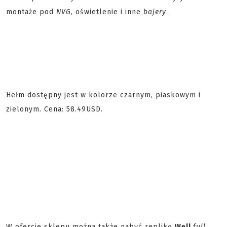
montaże pod
NVG
, oświetlenie i inne
bajery
.
Hełm dostępny jest w kolorze czarnym, piaskowym i
zielonym. Cena: 58.49USD.
W ofercie sklepu można także nabyć replikę
Well
full