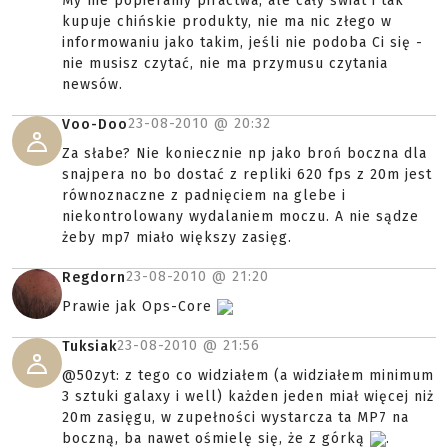
My nie popieramy piractwa, ale cały świat i tak
kupuje chińskie produkty, nie ma nic złego w
informowaniu jako takim, jeśli nie podoba Ci się -
nie musisz czytać, nie ma przymusu czytania
newsów.
23-08-2010 @
20:32
Voo-Doo
Za słabe? Nie koniecznie np jako broń boczna dla
snajpera no bo dostać z repliki 620 fps z 20m jest
równoznaczne z padnięciem na glebe i
niekontrolowany wydalaniem moczu. A nie sądze
żeby mp7 miało większy zasięg.
23-08-2010 @
21:20
Regdorn
Prawie jak Ops-Core
23-08-2010 @
21:56
Tuksiak
@50zyt: z tego co widziałem (a widziałem minimum
3 sztuki galaxy i well) każden jeden miał więcej niż
20m zasięgu, w zupełności wystarcza ta MP7 na
boczną, ba nawet ośmielę się, że z górką
.