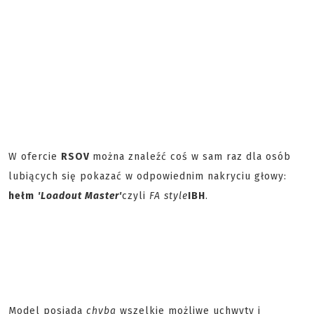
W ofercie
RSOV
można znaleźć coś w sam raz dla osób
lubiących się pokazać w odpowiednim nakryciu głowy:
hełm
'Loadout Master'
czyli
FA style
IBH
.
Model posiada
chyba
wszelkie możliwe uchwyty i