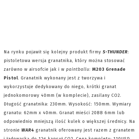
Na rynku pojawił się kolejny produkt firmy
S-THUNDER
:
pistoletowa wersja granatnika, który można stosować
zarówno w airsofcie jak i w
paintballu
:
M203 Grenade
Pistol
. Granatnik wykonany jest z tworzywa i
wykorzystuje dedykowany do niego, krótki granat
jednokomorowy 40mm (w komplecie), zasilany CO2.
Długość granatnika: 230mm. Wysokość: 150mm. Wymiary
granatu: 62mm x 40mm. Granat mieści 20BB 6mm lub
odpowiednio mniejszą ilość kulek o większej średnicy. Na
stronie
WAR4
granatnik oferowany jest razem z granatem
i ładowarką do 12g kapsuł CO2. Cena kompletu: 110USD.