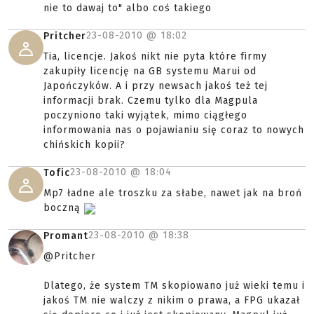
nie to dawaj to" albo coś takiego
23-08-2010 @
18:02
Pritcher
Tia, licencje. Jakoś nikt nie pyta które firmy
zakupiły licencję na GB systemu Marui od
Japończyków. A i przy newsach jakoś też tej
informacji brak. Czemu tylko dla Magpula
poczyniono taki wyjątek, mimo ciągłego
informowania nas o pojawianiu się coraz to nowych
chińskich kopii?
23-08-2010 @
18:04
Tofic
Mp7 ładne ale troszku za słabe, nawet jak na broń
boczną
23-08-2010 @
18:38
Promant
@Pritcher
Dlatego, że system TM skopiowano już wieki temu i
jakoś TM nie walczy z nikim o prawa, a FPG ukazał