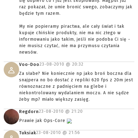
się dopiero co i już jest skopiowany. Magpul już
raz pokazał, że umie bronić swego, zobaczymy jak
będzie tym razem.
My nie popieramy piractwa, ale cały świat i tak
kupuje chińskie produkty, nie ma nic złego w
informowaniu jako takim, jeśli nie podoba Ci się -
nie musisz czytać, nie ma przymusu czytania
newsów.
23-08-2010 @
20:32
Voo-Doo
Za słabe? Nie koniecznie np jako broń boczna dla
snajpera no bo dostać z repliki 620 fps z 20m jest
równoznaczne z padnięciem na glebe i
niekontrolowany wydalaniem moczu. A nie sądze
żeby mp7 miało większy zasięg.
23-08-2010 @
21:20
Regdorn
Prawie jak Ops-Core
23-08-2010 @
21:56
Tuksiak