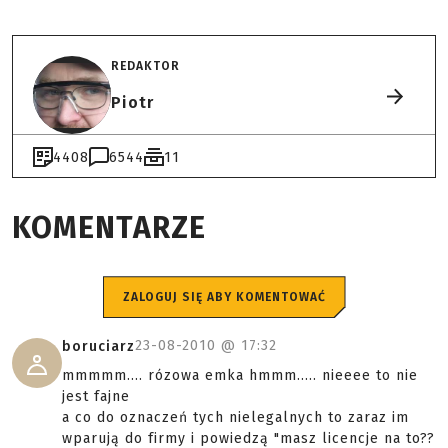
REDAKTOR
Piotr
4408
6544
11
KOMENTARZE
ZALOGUJ SIĘ ABY KOMENTOWAĆ
23-08-2010 @
17:32
boruciarz
mmmmm.... rózowa emka hmmm..... nieeee to nie
jest fajne
a co do oznaczeń tych nielegalnych to zaraz im
wparują do firmy i powiedzą "masz licencje na to??