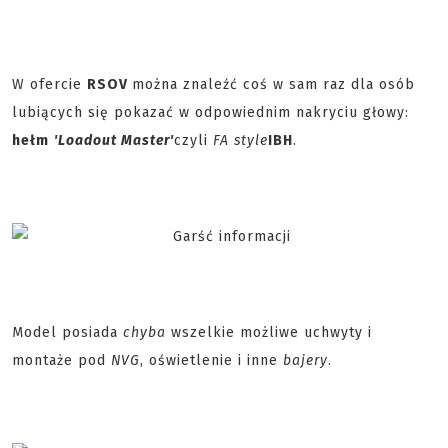
W ofercie
RSOV
można znaleźć coś w sam raz dla osób
lubiących się pokazać w odpowiednim nakryciu głowy:
hełm
'Loadout Master'
czyli
FA style
IBH
.
Model posiada
chyba
wszelkie możliwe uchwyty i
montaże pod
NVG
, oświetlenie i inne
bajery
.