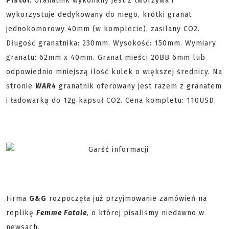
Pistol
. Granatnik wykonany jest z tworzywa i
wykorzystuje dedykowany do niego, krótki granat
jednokomorowy 40mm (w komplecie), zasilany CO2.
Długość granatnika: 230mm. Wysokość: 150mm. Wymiary
granatu: 62mm x 40mm. Granat mieści 20BB 6mm lub
odpowiednio mniejszą ilość kulek o większej średnicy. Na
stronie
WAR4
granatnik oferowany jest razem z granatem
i ładowarką do 12g kapsuł CO2. Cena kompletu: 110USD.
Firma
G&G
rozpoczęła już przyjmowanie zamówień na
replikę
Femme Fatale
, o której pisaliśmy niedawno w
newsach.