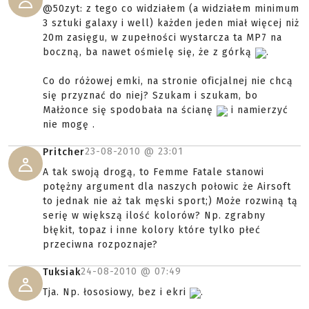
@50zyt: z tego co widziałem (a widziałem minimum
3 sztuki galaxy i well) każden jeden miał więcej niż
20m zasięgu, w zupełności wystarcza ta MP7 na
boczną, ba nawet ośmielę się, że z górką
.
Co do różowej emki, na stronie oficjalnej nie chcą
się przyznać do niej? Szukam i szukam, bo
Małżonce się spodobała na ścianę
i namierzyć
nie mogę .
23-08-2010 @
23:01
Pritcher
A tak swoją drogą, to Femme Fatale stanowi
potężny argument dla naszych połowic że Airsoft
to jednak nie aż tak męski sport;) Może rozwiną tą
serię w większą ilość kolorów? Np. zgrabny
błękit, topaz i inne kolory które tylko płeć
przeciwna rozpoznaje?
24-08-2010 @
07:49
Tuksiak
Tja. Np. łososiowy, bez i ekri
.