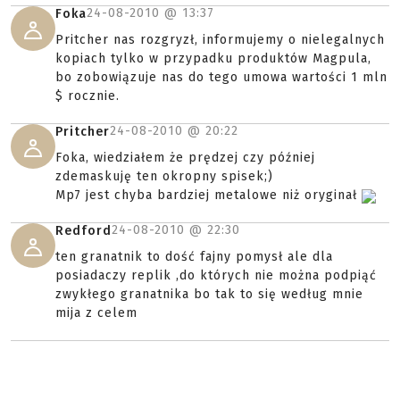
24-08-2010 @
13:37
Foka
Pritcher nas rozgryzł, informujemy o nielegalnych
kopiach tylko w przypadku produktów Magpula,
bo zobowiązuje nas do tego umowa wartości 1 mln
$ rocznie.
24-08-2010 @
20:22
Pritcher
Foka, wiedziałem że prędzej czy później
zdemaskuję ten okropny spisek;)
Mp7 jest chyba bardziej metalowe niż oryginał
24-08-2010 @
22:30
Redford
ten granatnik to dość fajny pomysł ale dla
posiadaczy replik ,do których nie można podpiąć
zwykłego granatnika bo tak to się według mnie
mija z celem