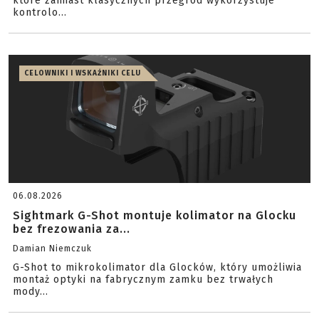
które zamiast klasycznych przegród wykorzystuje
kontrolo...
CELOWNIKI I WSKAŹNIKI CELU
06.08.2026
Sightmark G-Shot montuje kolimator na Glocku
bez frezowania za...
Damian Niemczuk
G-Shot to mikrokolimator dla Glocków, który umożliwia
montaż optyki na fabrycznym zamku bez trwałych
mody...