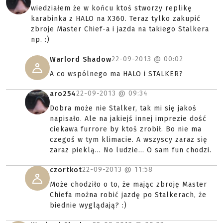
wiedziałem że w końcu ktoś stworzy replikę
karabinka z HALO na X360. Teraz tylko zakupić
zbroje Master Chief-a i jazda na takiego Stalkera
np. :)
22-09-2013 @
00:02
Warlord Shadow
A co wspólnego ma HALO i STALKER?
22-09-2013 @
09:34
aro254
Dobra może nie Stalker, tak mi się jakoś
napisało. Ale na jakiejś innej imprezie dość
ciekawa furrore by ktoś zrobił. Bo nie ma
czegoś w tym klimacie. A wszyscy zaraz się
zaraz pieklą... No ludzie... O sam fun chodzi.
22-09-2013 @
11:58
czortkot
Może chodziło o to, że mając zbroję Master
Chiefa można robić jazdę po Stalkerach, że
biednie wyglądają? :)