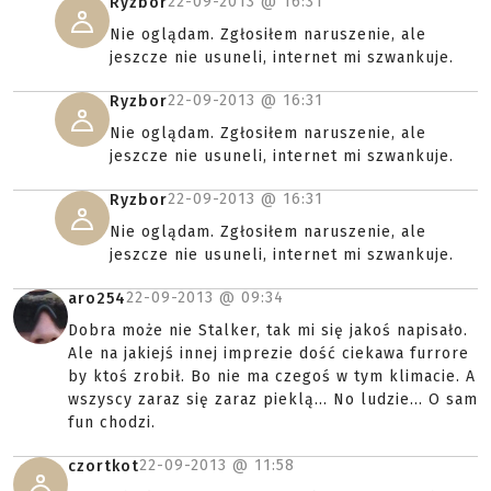
22-09-2013 @
16:31
Ryzbor
Nie oglądam. Zgłosiłem naruszenie, ale
jeszcze nie usuneli, internet mi szwankuje.
22-09-2013 @
16:31
Ryzbor
Nie oglądam. Zgłosiłem naruszenie, ale
jeszcze nie usuneli, internet mi szwankuje.
22-09-2013 @
16:31
Ryzbor
Nie oglądam. Zgłosiłem naruszenie, ale
jeszcze nie usuneli, internet mi szwankuje.
22-09-2013 @
09:34
aro254
Dobra może nie Stalker, tak mi się jakoś napisało.
Ale na jakiejś innej imprezie dość ciekawa furrore
by ktoś zrobił. Bo nie ma czegoś w tym klimacie. A
wszyscy zaraz się zaraz pieklą... No ludzie... O sam
fun chodzi.
22-09-2013 @
11:58
czortkot