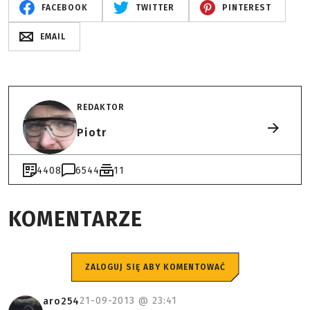
FACEBOOK
TWITTER
PINTEREST
EMAIL
REDAKTOR
Piotr
4408
6544
11
KOMENTARZE
ZALOGUJ SIĘ ABY KOMENTOWAĆ
21-09-2013 @
23:41
aro254