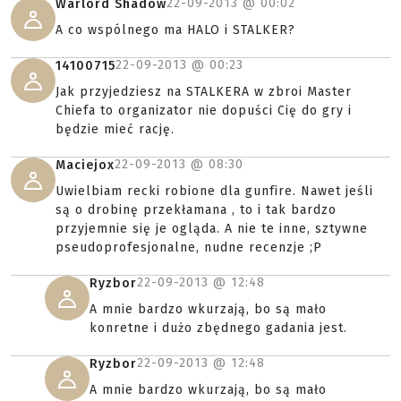
22-09-2013 @
00:02
Warlord Shadow
A co wspólnego ma HALO i STALKER?
22-09-2013 @
00:23
14100715
Jak przyjedziesz na STALKERA w zbroi Master
Chiefa to organizator nie dopuści Cię do gry i
będzie mieć rację.
22-09-2013 @
08:30
Maciejox
Uwielbiam recki robione dla gunfire. Nawet jeśli
są o drobinę przekłamana , to i tak bardzo
przyjemnie się je ogląda. A nie te inne, sztywne
pseudoprofesjonalne, nudne recenzje ;P
22-09-2013 @
12:48
Ryzbor
A mnie bardzo wkurzają, bo są mało
konretne i dużo zbędnego gadania jest.
22-09-2013 @
12:48
Ryzbor
A mnie bardzo wkurzają, bo są mało