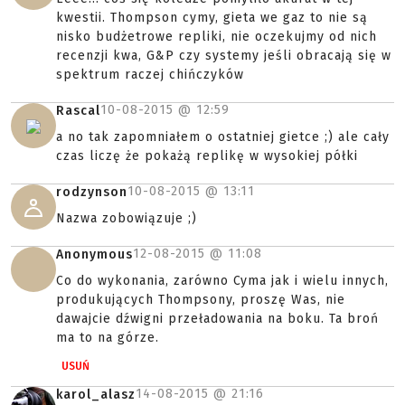
kwestii. Thompson cymy, gieta we gaz to nie są
nisko budżetrowe repliki, nie oczekujmy od nich
recenzji kwa, G&P czy systemy jeśli obracają się w
spektrum raczej chińczyków
10-08-2015 @
12:59
Rascal
a no tak zapomniałem o ostatniej gietce ;) ale cały
czas liczę że pokażą replikę w wysokiej półki
10-08-2015 @
13:11
rodzynson
Nazwa zobowiązuje ;)
12-08-2015 @
11:08
Anonymous
Co do wykonania, zarówno Cyma jak i wielu innych,
produkujących Thompsony, proszę Was, nie
dawajcie dźwigni przeładowania na boku. Ta broń
ma to na górze.
USUŃ
14-08-2015 @
21:16
karol_alasz