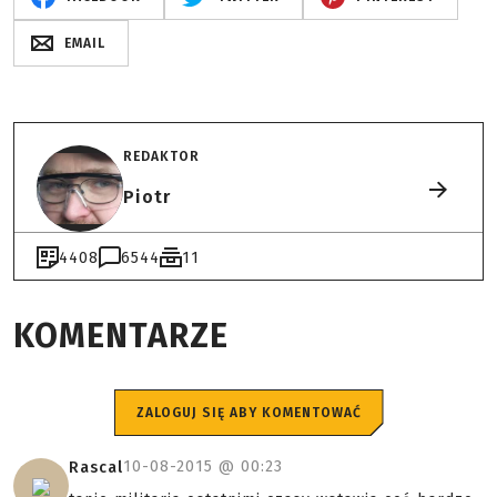
EMAIL
REDAKTOR
Piotr
4408
6544
11
KOMENTARZE
ZALOGUJ SIĘ ABY KOMENTOWAĆ
10-08-2015 @
00:23
Rascal