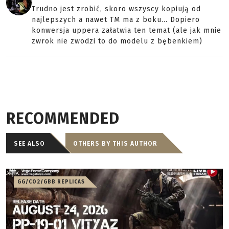
Trudno jest zrobić, skoro wszyscy kopiują od
najlepszych a nawet TM ma z boku... Dopiero
konwersja uppera załatwia ten temat (ale jak mnie
zwrok nie zwodzi to do modelu z bębenkiem)
RECOMMENDED
SEE ALSO
OTHERS BY THIS AUTHOR
GG/CO2/GBB REPLICAS