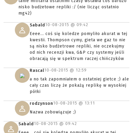
tanie militaria ostatnimi czasy wstawia coś bardzo
nisko budżetowe repliki :/ (nie licząc ostatnio
mg42)
10-08-2015 @
09:42
Sabald
Eeee... coś się koledze pomyliło akurat w tej
kwestii. Thompson cymy, gieta we gaz to nie
są nisko budżetrowe repliki, nie oczekujmy
od nich recenzji kwa, G&P czy systemy jeśli
obracają się w spektrum raczej chińczyków
10-08-2015 @
12:59
Rascal
a no tak zapomniałem o ostatniej gietce ;) ale
cały czas liczę że pokażą replikę w wysokiej
półki
10-08-2015 @
13:11
rodzynson
Nazwa zobowiązuje ;)
10-08-2015 @
09:42
Sabald
Eeee... coś się koledze pomyliło akurat w tej