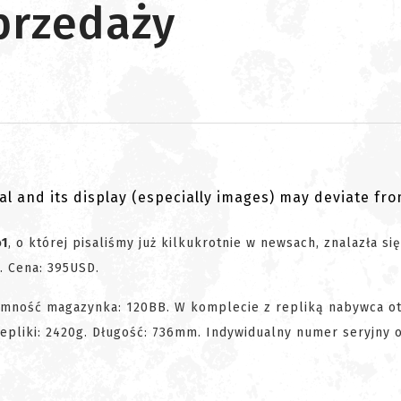
przedaży
al and its display (especially images) may deviate fr
o1
, o której pisaliśmy już kilkukrotnie w newsach, znalazła si
. Cena: 395USD.
emność magazynka: 120BB. W komplecie z repliką nabywca ot
pliki: 2420g. Długość: 736mm. Indywidualny numer seryjny 