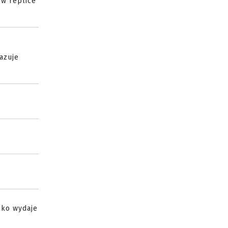
 w replice
azuje
lko wydaje