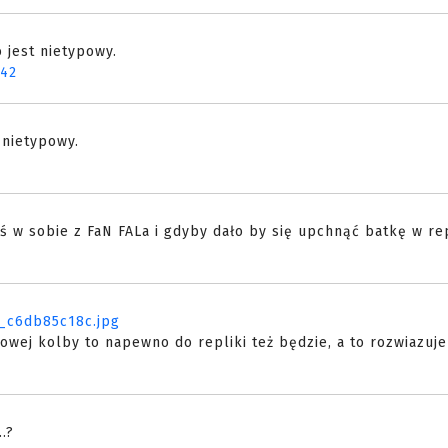
 jest nietypowy.
042
 nietypowy.
 w sobie z FaN FALa i gdyby dało by się upchnąć batkę w rep
3_c6db85c18c.jpg
owej kolby to napewno do repliki też będzie, a to rozwiazuj
.?