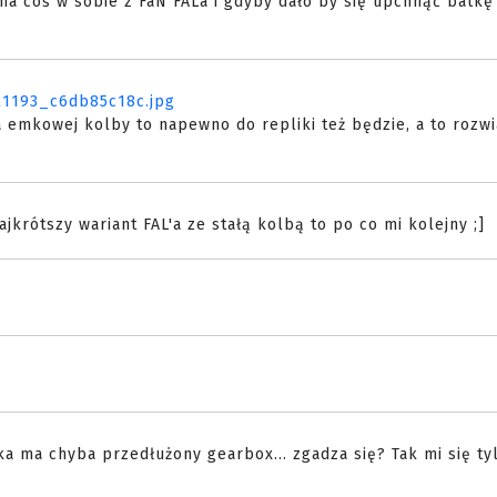
ma coś w sobie z FaN FALa i gdyby dało by się upchnąć batkę
121193_c6db85c18c.jpg
a emkowej kolby to napewno do repliki też będzie, a to rozwi
ajkrótszy wariant FAL'a ze stałą kolbą to po co mi kolejny ;]
a ma chyba przedłużony gearbox... zgadza się? Tak mi się ty