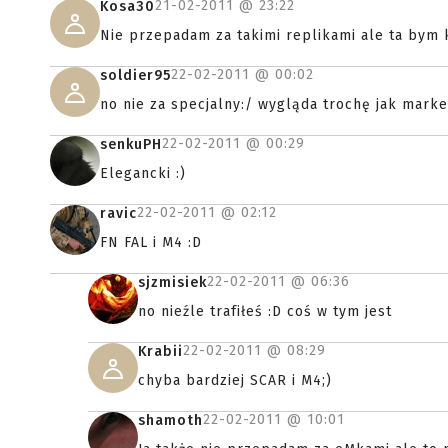
21-02-2011 @
23:22
Kosa30
Nie przepadam za takimi replikami ale ta bym k
22-02-2011 @
00:02
soldier95
no nie za specjalny:/ wygląda trochę jak marker
22-02-2011 @
00:29
senkuPH
Elegancki :)
22-02-2011 @
02:12
ravic
FN FAL i M4 :D
22-02-2011 @
06:36
sjzmisiek
no nieźle trafiłeś :D coś w tym jest
22-02-2011 @
08:29
Krabii
chyba bardziej SCAR i M4;)
22-02-2011 @
10:01
shamoth