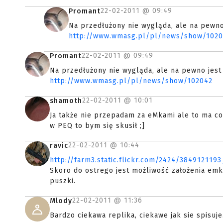
22-02-2011 @
09:49
Promant
Na przedłużony nie wygląda, ale na pewno
http://www.wmasg.pl/pl/news/show/102
22-02-2011 @
09:49
Promant
Na przedłużony nie wygląda, ale na pewno jest
http://www.wmasg.pl/pl/news/show/102042
22-02-2011 @
10:01
shamoth
Ja także nie przepadam za eMkami ale to ma coś
w PEQ to bym się skusił ;]
22-02-2011 @
10:44
ravic
http://farm3.static.flickr.com/2424/384912119
Skoro do ostrego jest możliwość założenia emk
puszki.
22-02-2011 @
11:36
Mlody
Bardzo ciekawa replika, ciekawe jak sie spisuje.