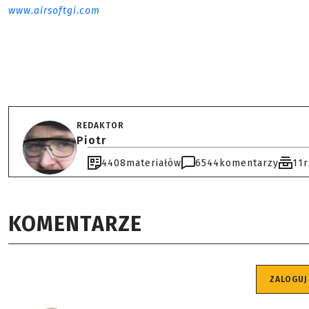
www.airsoftgi.com
REDAKTOR
Piotr
4408
materiałów
6544
komentarzy
11
KOMENTARZE
ZALOGUJ