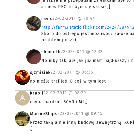
Ja także nie przepadam za eMkami ale to 
a nie w PEQ to bym się skusił ;]
22-02-2011 @
10:44
ravic
http://farm3.static.flickr.com/2424/3849
Skoro do ostrego jest możliwość założeni
problem puszki.
22-02-2011 @
12:32
shamoth
No niby tak, ale jak już mam najdłuższy i n
22-02-2011 @
06:36
sjzmisiek
no nieźle trafiłeś :D coś w tym jest
22-02-2011 @
08:29
Krabii
chyba bardziej SCAR i M4;)
22-02-2011 @
09:45
MarineSlupsk
Przez taką a nie inną budowę zewnętrzną, XCRk
;)