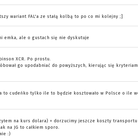
tszy wariant FAL'a ze stałą kolbą to po co mi kolejny ;]
ni emka, ale o gustach się nie dyskutuje
obinson XCR. Po prostu.
róbował go upodabniać do powyższych, kierując się kryteriam
 to cudeńko tylko ile to będzie kosztowało w Polsce o ile 
zyłem na kurs dolara) + dorzucimy jeszcze koszty transportu
Jak na JG to całkiem sporo.
ie :)