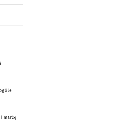
i
wogóle
 i marżę