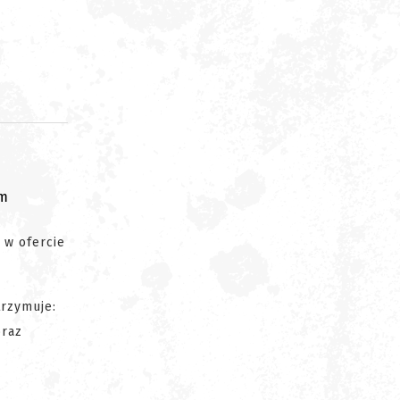
om
ę w ofercie
rzymuje:
oraz