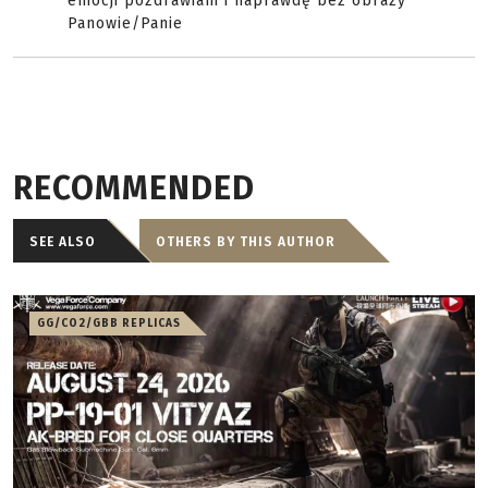
emocji pozdrawiam i naprawdę bez obrazy
Panowie/Panie
RECOMMENDED
SEE ALSO
OTHERS BY THIS AUTHOR
GG/CO2/GBB REPLICAS