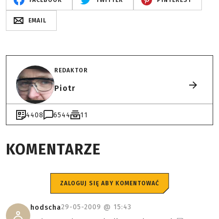
FACEBOOK
TWITTER
PINTEREST
EMAIL
REDAKTOR
Piotr
4408
6544
11
KOMENTARZE
ZALOGUJ SIĘ ABY KOMENTOWAĆ
29-05-2009 @
15:43
hodscha