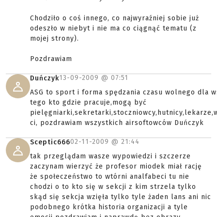
Chodziło o coś innego, co najwyraźniej sobie już
odeszło w niebyt i nie ma co ciągnąć tematu (z
mojej strony).
Pozdrawiam
13-09-2009 @
07:51
Duńczyk
ASG to sport i forma spędzania czasu wolnego dla ws
tego kto gdzie pracuje,mogą być
pielęgniarki,sekretarki,stoczniowcy,hutnicy,lekarze,
ci, pozdrawiam wszystkich airsoftowców Duńczyk
02-11-2009 @
21:44
Sceptic666
tak przeglądam wasze wypowiedzi i szczerze
zaczynam wierzyć że profesor miodek miał rację
że społeczeństwo to wtórni analfabeci tu nie
chodzi o to kto się w sekcji z kim strzela tylko
skąd się sekcja wzięła tylko tyle żaden lans ani nic
podobnego krótka historia organizacji a tyle