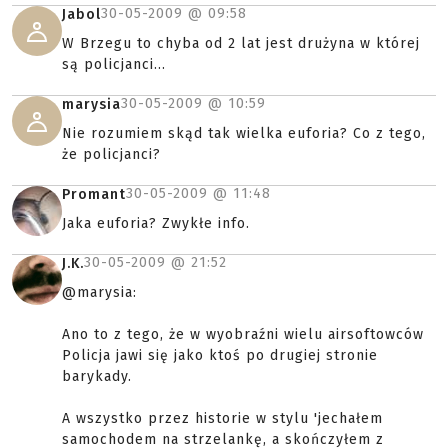
30-05-2009 @
09:58
Jabol
W Brzegu to chyba od 2 lat jest drużyna w której
są policjanci...
30-05-2009 @
10:59
marysia
Nie rozumiem skąd tak wielka euforia? Co z tego,
że policjanci?
30-05-2009 @
11:48
Promant
Jaka euforia? Zwykłe info.
30-05-2009 @
21:52
J.K.
@marysia:
Ano to z tego, że w wyobraźni wielu airsoftowców
Policja jawi się jako ktoś po drugiej stronie
barykady.
A wszystko przez historie w stylu 'jechałem
samochodem na strzelankę, a skończyłem z