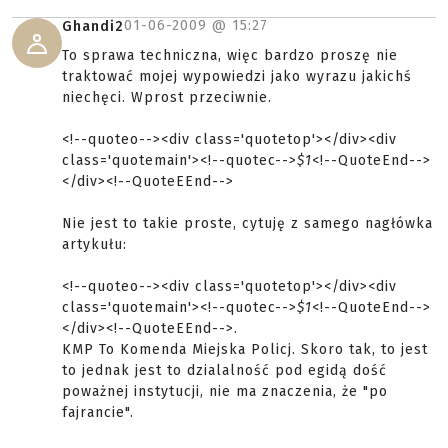
01-06-2009 @
15:27
Ghandi2
To sprawa techniczna, więc bardzo proszę nie
traktować mojej wypowiedzi jako wyrazu jakichś
niechęci. Wprost przeciwnie.
<!--quoteo--><div class='quotetop'></div><div
class='quotemain'><!--quotec-->
$1
<!--QuoteEnd-->
</div><!--QuoteEEnd-->
Nie jest to takie proste, cytuję z samego nagłówka
artykułu:
<!--quoteo--><div class='quotetop'></div><div
class='quotemain'><!--quotec-->
$1
<!--QuoteEnd-->
</div><!--QuoteEEnd-->.
KMP To Komenda Miejska Policj. Skoro tak, to jest
to jednak jest to dzialalność pod egidą dość
poważnej instytucji, nie ma znaczenia, że "po
fajrancie".