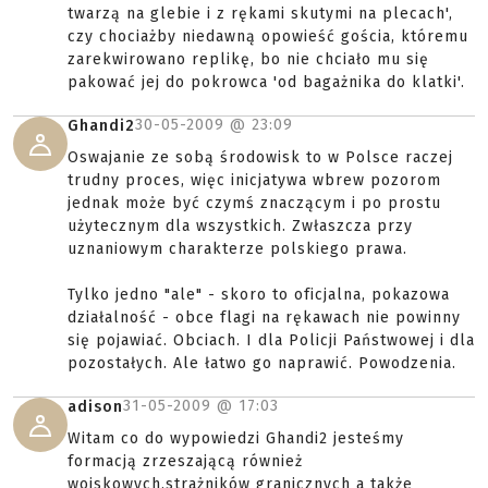
twarzą na glebie i z rękami skutymi na plecach',
czy chociażby niedawną opowieść gościa, któremu
zarekwirowano replikę, bo nie chciało mu się
pakować jej do pokrowca 'od bagażnika do klatki'.
30-05-2009 @
23:09
Ghandi2
Oswajanie ze sobą środowisk to w Polsce raczej
trudny proces, więc inicjatywa wbrew pozorom
jednak może być czymś znaczącym i po prostu
użytecznym dla wszystkich. Zwłaszcza przy
uznaniowym charakterze polskiego prawa.
Tylko jedno "ale" - skoro to oficjalna, pokazowa
działalność - obce flagi na rękawach nie powinny
się pojawiać. Obciach. I dla Policji Państwowej i dla
pozostałych. Ale łatwo go naprawić. Powodzenia.
31-05-2009 @
17:03
adison
Witam co do wypowiedzi Ghandi2 jesteśmy
formacją zrzeszającą również
wojskowych,strażników granicznych a także