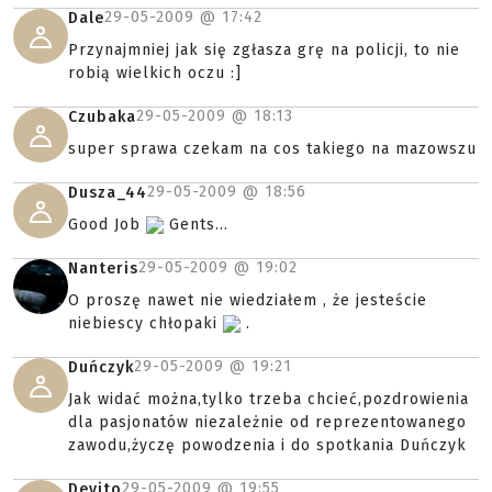
29-05-2009 @
17:42
Dale
Przynajmniej jak się zgłasza grę na policji, to nie
robią wielkich oczu :]
29-05-2009 @
18:13
Czubaka
super sprawa czekam na cos takiego na mazowszu
29-05-2009 @
18:56
Dusza_44
Good Job
Gents...
29-05-2009 @
19:02
Nanteris
O proszę nawet nie wiedziałem , że jesteście
niebiescy chłopaki
.
29-05-2009 @
19:21
Duńczyk
Jak widać można,tylko trzeba chcieć,pozdrowienia
dla pasjonatów niezależnie od reprezentowanego
zawodu,życzę powodzenia i do spotkania Duńczyk
29-05-2009 @
19:55
Devito