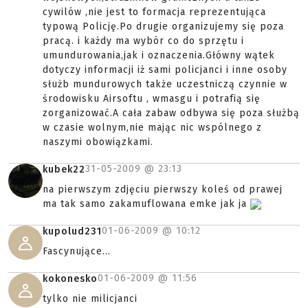
cywilów ,nie jest to formacja reprezentująca
typową Policję.Po drugie organizujemy się poza
pracą. i każdy ma wybór co do sprzętu i
umundurowania,jak i oznaczenia.Główny wątek
dotyczy informacji iż sami policjanci i inne osoby
służb mundurowych także uczestniczą czynnie w
środowisku Airsoftu , wmasgu i potrafią się
zorganizować.A cała zabaw odbywa się poza służbą
w czasie wolnym,nie mając nic wspólnego z
naszymi obowiązkami.
31-05-2009 @
23:13
kubek22
na pierwszym zdjęciu pierwszy koleś od prawej
ma tak samo zakamuflowana emke jak ja
01-06-2009 @
10:12
kupolud231
Fascynujące...
01-06-2009 @
11:56
kokonesko
tylko nie milicjanci