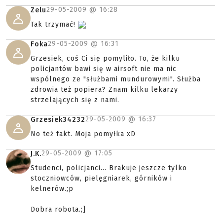
29-05-2009 @
16:28
Zelu
Tak trzymać!
29-05-2009 @
16:31
Foka
Grzesiek, coś Ci się pomyliło. To, że kilku
policjantów bawi się w airsoft nie ma nic
wspólnego ze "służbami mundurowymi". Służba
zdrowia też popiera? Znam kilku lekarzy
strzelających się z nami.
29-05-2009 @
16:37
Grzesiek34232
No też fakt. Moja pomyłka xD
29-05-2009 @
17:05
J.K.
Studenci, policjanci... Brakuje jeszcze tylko
stoczniowców, pielęgniarek, górników i
kelnerów.;p
Dobra robota.;]