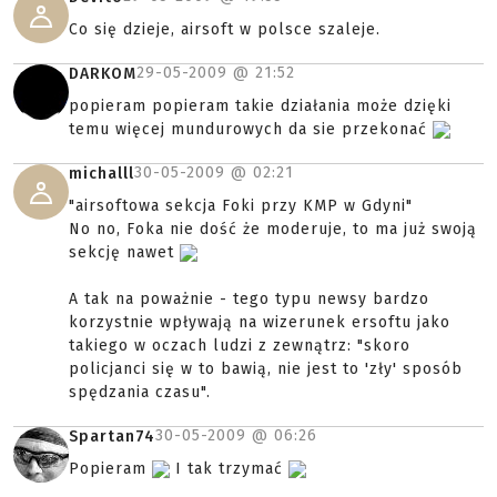
Co się dzieje, airsoft w polsce szaleje.
29-05-2009 @
21:52
DARKOM
popieram popieram takie działania może dzięki
temu więcej mundurowych da sie przekonać
30-05-2009 @
02:21
michalll
"airsoftowa sekcja Foki przy KMP w Gdyni"
No no, Foka nie dość że moderuje, to ma już swoją
sekcję nawet
A tak na poważnie - tego typu newsy bardzo
korzystnie wpływają na wizerunek ersoftu jako
takiego w oczach ludzi z zewnątrz: "skoro
policjanci się w to bawią, nie jest to 'zły' sposób
spędzania czasu".
30-05-2009 @
06:26
Spartan74
Popieram
I tak trzymać