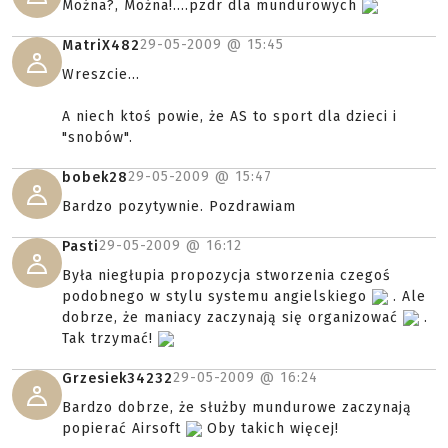
Można?, Można!....pzdr dla mundurowych
29-05-2009 @
15:45
MatriX482
Wreszcie...
A niech ktoś powie, że AS to sport dla dzieci i
"snobów".
29-05-2009 @
15:47
bobek28
Bardzo pozytywnie. Pozdrawiam
29-05-2009 @
16:12
Pasti
Była niegłupia propozycja stworzenia czegoś
podobnego w stylu systemu angielskiego
. Ale
dobrze, że maniacy zaczynają się organizować
.
Tak trzymać!
29-05-2009 @
16:24
Grzesiek34232
Bardzo dobrze, że służby mundurowe zaczynają
popierać Airsoft
Oby takich więcej!