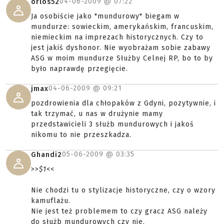
04-06-2009 @
07:22
orlos52
Ja osobiście jako "mundurowy" biegam w
mundurze: sowieckim, amerykańskim, francuskim,
niemieckim na imprezach historycznych. Czy to
jest jakiś dyshonor. Nie wyobrażam sobie zabawy
ASG w moim mundurze Służby Celnej RP, bo to by
było naprawdę przegięcie.
04-06-2009 @
09:21
jmax
pozdrowienia dla chłopaków z Gdyni, pozytywnie, i
tak trzymać, u nas w drużynie mamy
przedstawicieli 3 służb mundurowych i jakoś
nikomu to nie przeszkadza.
05-06-2009 @
03:35
Ghandi2
>>
$1
<<
Nie chodzi tu o stylizacje historyczne, czy o wzory
kamuflażu.
Nie jest też problemem to czy gracz ASG należy
do służb mundurowych czy nie.