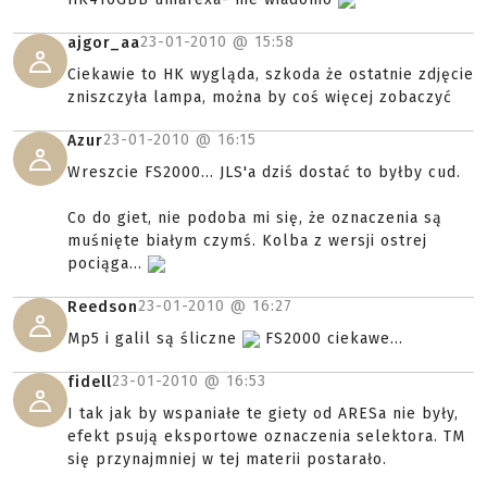
23-01-2010 @
15:58
ajgor_aa
Ciekawie to HK wygląda, szkoda że ostatnie zdjęcie
zniszczyła lampa, można by coś więcej zobaczyć
23-01-2010 @
16:15
Azur
Wreszcie FS2000... JLS'a dziś dostać to byłby cud.
Co do giet, nie podoba mi się, że oznaczenia są
muśnięte białym czymś. Kolba z wersji ostrej
pociąga...
23-01-2010 @
16:27
Reedson
Mp5 i galil są śliczne
FS2000 ciekawe...
23-01-2010 @
16:53
fidell
I tak jak by wspaniałe te giety od ARESa nie były,
efekt psują eksportowe oznaczenia selektora. TM
się przynajmniej w tej materii postarało.