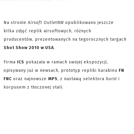
Na stronie
Airsoft Outlet
NW
opublikowano jeszcze
kilka zdjęć replik airsoftowych, różnych
producentów, prezentowanych na tegorocznych targach
Shot Show 2010 w USA
.
Firma
ICS
pokazała w ramach swojej ekspozycji,
opisywany już w newsach, prototyp repliki karabinu
FN
FNC
oraz najnowsze
MP5
, z nastawą selektora
burst
i
korpusem z tłoczonej stali.