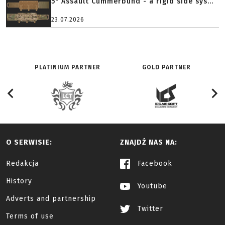
5" Assault Cummerbund - a rigid side sys...
23.07.2026
PLATINIUM PARTNER
GOLD PARTNER
O SERWISIE:
ZNAJDŹ NAS NA:
Redakcja
Facebook
History
Youtube
Adverts and partnership
Twitter
Terms of use