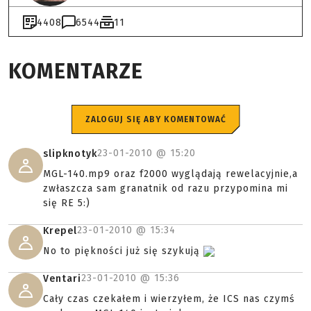
4408
6544
11
KOMENTARZE
ZALOGUJ SIĘ ABY KOMENTOWAĆ
23-01-2010 @
15:20
slipknotyk
MGL-140.mp9 oraz f2000 wyglądają rewelacyjnie,a
zwłaszcza sam granatnik od razu przypomina mi
się RE 5:)
23-01-2010 @
15:34
Krepel
No to piękności już się szykują
23-01-2010 @
15:36
Ventari
Cały czas czekałem i wierzyłem, że ICS nas czymś