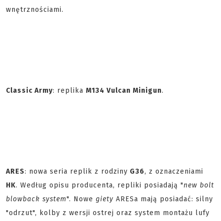
wnętrznościami.
Classic Army
: replika
M134 Vulcan Minigun
.
ARES
: nowa seria replik z rodziny
G36
, z oznaczeniami
HK
. Według opisu producenta, repliki posiadają "
new bolt
blowback system
". Nowe
giety
ARESa mają posiadać: silny
"odrzut", kolby z wersji ostrej oraz system montażu lufy