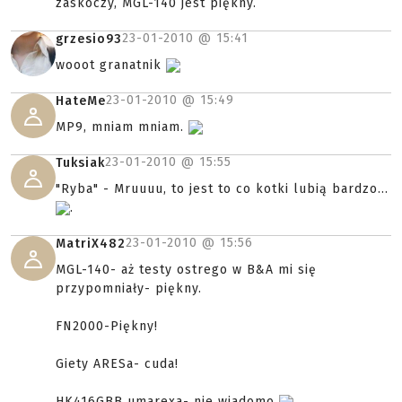
zaskoczy, MGL-140 jest piękny.
23-01-2010 @
15:41
grzesio93
wooot granatnik
23-01-2010 @
15:49
HateMe
MP9, mniam mniam.
23-01-2010 @
15:55
Tuksiak
"Ryba" - Mruuuu, to jest to co kotki lubią bardzo...
.
23-01-2010 @
15:56
MatriX482
MGL-140- aż testy ostrego w B&A mi się
przypomniały- piękny.
FN2000-Piękny!
Giety ARESa- cuda!
HK416GBB umarexa- nie wiadomo