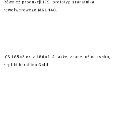
Również produkcji ICS: prototyp granatnika
rewolwerowego
MGL-140
.
ICS
L85a2
oraz
L86a2
. A także, znane już na rynku,
repliki karabinu
Galil
.