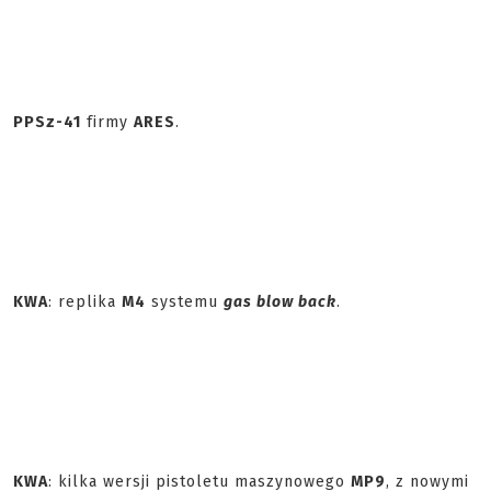
PPSz-41
firmy
ARES
.
KWA
: replika
M4
systemu
gas blow back
.
KWA
: kilka wersji pistoletu maszynowego
MP9
, z nowymi