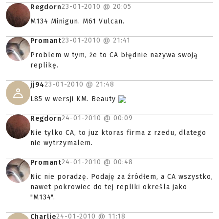
23-01-2010 @
20:05
Regdorn
M134 Minigun. M61 Vulcan.
23-01-2010 @
21:41
Promant
Problem w tym, że to CA błędnie nazywa swoją
replikę.
23-01-2010 @
21:48
jj94
L85 w wersji KM. Beauty
24-01-2010 @
00:09
Regdorn
Nie tylko CA, to juz ktoras firma z rzedu, dlatego
nie wytrzymalem.
24-01-2010 @
00:48
Promant
Nic nie poradzę. Podaję za źródłem, a CA wszystko,
nawet pokrowiec do tej repliki określa jako
"M134".
24-01-2010 @
11:18
Charlie