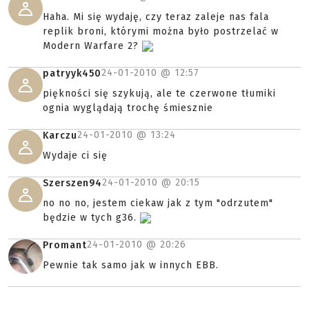
Haha. Mi się wydaję, czy teraz zaleje nas fala
replik broni, którymi można było postrzelać w
Modern Warfare 2?
24-01-2010 @
12:57
patryyk450
piękności się szykują, ale te czerwone tłumiki
ognia wyglądają trochę śmiesznie
24-01-2010 @
13:24
Karczu
Wydaje ci się
24-01-2010 @
20:15
Szerszen94
no no no, jestem ciekaw jak z tym "odrzutem"
będzie w tych g36.
24-01-2010 @
20:26
Promant
Pewnie tak samo jak w innych EBB.