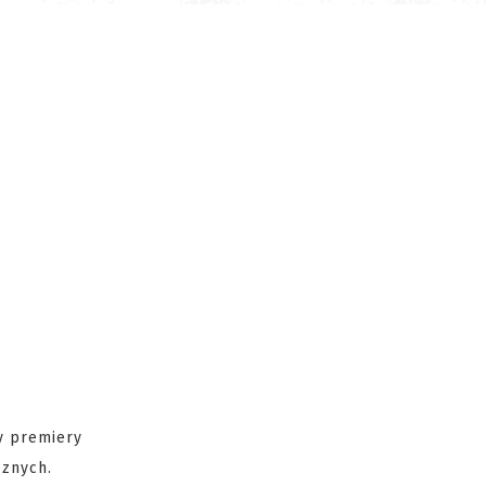
ty premiery
cznych.