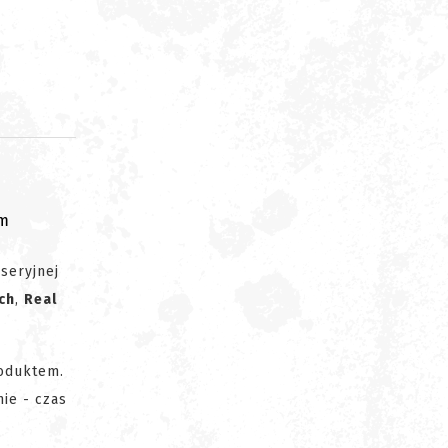
om
seryjnej
ch
,
Real
roduktem.
nie - czas