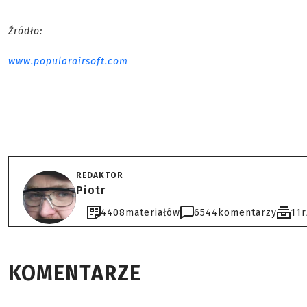
Źródło:
www.popularairsoft.com
REDAKTOR
Piotr
4408
materiałów
6544
komentarzy
11
KOMENTARZE