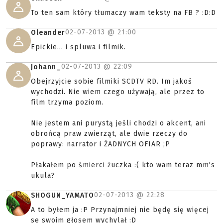
To ten sam który tłumaczy wam teksty na FB ? :D:D
02-07-2013 @
21:00
Oleander
Epickie... i spluwa i filmik.
02-07-2013 @
22:09
Johann_
Obejrzyjcie sobie filmiki SCDTV RD. Im jakoś
wychodzi. Nie wiem czego używają, ale przez to
film trzyma poziom.
Nie jestem ani purystą jeśli chodzi o akcent, ani
obrońcą praw zwierząt, ale dwie rzeczy do
poprawy: narrator i ŻADNYCH OFIAR ;P
Płakałem po śmierci żuczka :( kto wam teraz mm's
ukula?
02-07-2013 @
22:28
SHOGUN_YAMATO
A to byłem ja :P Przynajmniej nie będę się więcej
se swoim głosem wychylał :D