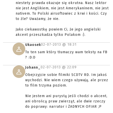
niestety prawda okazuje się okrutna. Nasz lektor
nie jest Anglikiem, nie jest Amerykaninem, nie jest
nativem. To Polski airsoftowiec z krwi i kości. Czy
to źle? Uważamy, że nie.
Jako ciekawostkę powiem Ci, że jego angielski
akcent przeszkadza tylko Polakom :).
02-07-2013 @
18:31
Ukaosek
To ten sam który tłumaczy wam teksty na FB
? :D:D
02-07-2013 @
22:09
Johann_
Obejrzyjcie sobie filmiki SCDTV RD. Im jakoś
wychodzi. Nie wiem czego używają, ale przez
to film trzyma poziom.
Nie jestem ani purystą jeśli chodzi o akcent,
ani obrońcą praw zwierząt, ale dwie rzeczy
do poprawy: narrator i ŻADNYCH OFIAR ;P