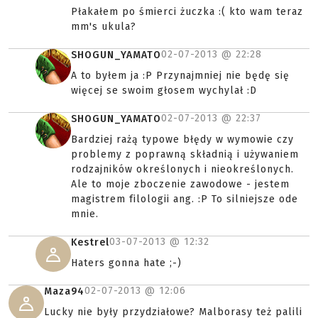
Płakałem po śmierci żuczka :( kto wam teraz
mm's ukula?
02-07-2013 @
22:28
SHOGUN_YAMATO
A to byłem ja :P Przynajmniej nie będę się
więcej se swoim głosem wychylał :D
02-07-2013 @
22:37
SHOGUN_YAMATO
Bardziej rażą typowe błędy w wymowie czy
problemy z poprawną składnią i używaniem
rodzajników określonych i nieokreślonych.
Ale to moje zboczenie zawodowe - jestem
magistrem filologii ang. :P To silniejsze ode
mnie.
03-07-2013 @
12:32
Kestrel
Haters gonna hate ;-)
02-07-2013 @
12:06
Maza94
Lucky nie były przydziałowe? Malborasy też palili