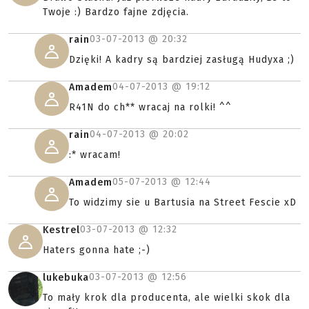
Twoje :) Bardzo fajne zdjęcia.
03-07-2013 @
20:32
rain
Dzięki! A kadry są bardziej zasługą Hudyxa ;)
04-07-2013 @
19:12
Amadem
R41N do ch** wracaj na rolki! ^^
04-07-2013 @
20:02
rain
:* wracam!
05-07-2013 @
12:44
Amadem
To widzimy sie u Bartusia na Street Fescie xD
03-07-2013 @
12:32
Kestrel
Haters gonna hate ;-)
03-07-2013 @
12:56
lukebuka
To mały krok dla producenta, ale wielki skok dla