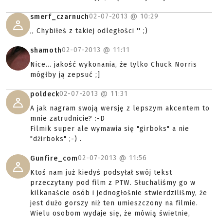
02-07-2013 @
10:29
smerf_czarnuch
,, Chybiłeś z takiej odległości '' ;)
02-07-2013 @
11:11
shamoth
Nice... jakość wykonania, że tylko Chuck Norris
mógłby ją zepsuć ;]
02-07-2013 @
11:31
poldeck
A jak nagram swoją wersję z lepszym akcentem to
mnie zatrudnicie? :-D
Filmik super ale wymawia się "girboks" a nie
"dżirboks" ;-) .
02-07-2013 @
11:56
Gunfire_com
Ktoś nam już kiedyś podsyłał swój tekst
przeczytany pod film z PTW. Słuchaliśmy go w
kilkanaście osób i jednogłośnie stwierdziliśmy, że
jest dużo gorszy niż ten umieszczony na filmie.
Wielu osobom wydaje się, że mówią świetnie,