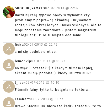
02-07-2013 @
22:37
SHOGUN_YAMATO
Bardziej rażą typowe błędy w wymowie czy
problemy z poprawną składnią i używaniem
rodzajników określonych i nieokreślonych. Ale to
moje zboczenie zawodowe - jestem magistrem
filologii ang. :P To silniejsze ode mnie.
02-07-2013 @
22:43
ReNa
a mi się podobało ot co.
03-07-2013 @
00:23
lemonvip
no więc ... Staszek :) z każdym filmem lepiej,
akcent mi się podoba :), kiedy HOLYWOOD??
03-07-2013 @
10:10
l_isek
Filmmik fajny, tylko to bulgotanie lektora....
03-07-2013 @
11:55
Lambert
Brawo Stachu! Już pierwsze kadry zdradziły, że to