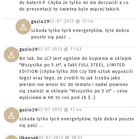
do baterii:P. Chyba że tylko mi nie dorzucili a co
do prezentacji to świetna byle więcej takich.
02-07-2013 @
17:44
guzio29
szkoda tylko tych energetyków, tyle dobra
poszło się paść ...
02-07-2013 @
17:43
guzio29
No tak, bo LCT jest ogólnie do kupienia w sklepie
"Wszystko po 5 zł", a fakt FULL STEEL, LIMITED
EDITION (chyba tylko 300 czy 500 sztuk wypuścili
tego) oraz tego, że zrobili to jak trzeba jako
pierwsi nie wnosi nic do tematu i nadal powinno
się znaleźć w sklepie "Wszystko po 5 zł" - cena
wyjściowa w HK to coś pod 2k $ ;)
02-07-2013 @
17:44
guzio29
szkoda tylko tych energetyków, tyle dobra poszło
się paść ...
02-07-2013 @
18:31
Ukaosek