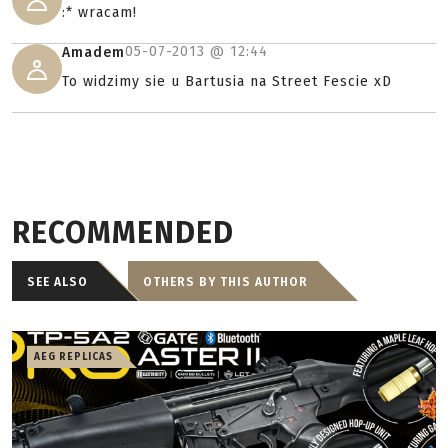
:* wracam!
05-07-2013 @
12:44
Amadem
To widzimy sie u Bartusia na Street Fescie xD
RECOMMENDED
SEE ALSO
OTHERS BY THIS AUTHOR
AEG REPLICAS