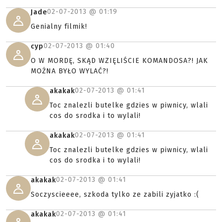
02-07-2013 @
01:19
Jade
Genialny filmik!
02-07-2013 @
01:40
cyp
O W MORDĘ, SKĄD WZIĘLIŚCIE KOMANDOSA?! JAK
MOŻNA BYŁO WYLAĆ?!
02-07-2013 @
01:41
akakak
Toc znalezli butelke gdzies w piwnicy, wlali
cos do srodka i to wylali!
02-07-2013 @
01:41
akakak
Toc znalezli butelke gdzies w piwnicy, wlali
cos do srodka i to wylali!
02-07-2013 @
01:41
akakak
Soczyscieeee, szkoda tylko ze zabili zyjatko :(
02-07-2013 @
01:41
akakak