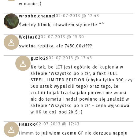
w namie ;)
02-07-2013 @
12:43
wroobelchannel
Świetny filmik, ubawiłem się nieźle ^^
02-07-2013 @
15:30
Wojtaz82
swietna replika, ale 7450.00zł???
02-07-2013 @
17:43
guzio29
No tak, bo LCT jest ogólnie do kupienia w
sklepie "Wszystko po 5 zł", a fakt FULL
STEEL, LIMITED EDITION (chyba tylko 300 czy
500 sztuk wypuścili tego) oraz tego, że
zrobili to jak trzeba jako pierwsi nie wnosi
nic do tematu i nadal powinno się znaleźć w
sklepie "Wszystko po 5 zł" - cena wyjściowa
w HK to coś pod 2k $ ;)
02-07-2013 @
17:43
Hanzoo
Hmmm to już wiem czemu GF nie dorzuca napoju