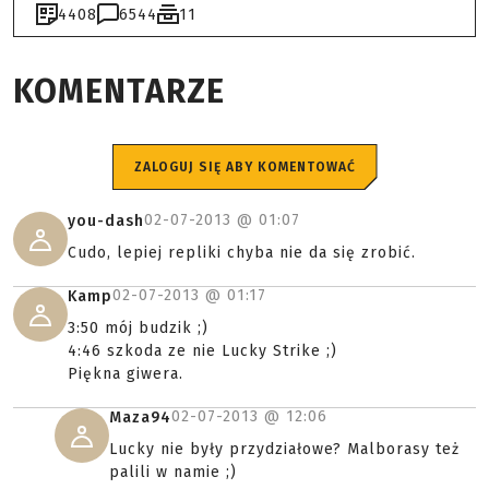
4408
6544
11
KOMENTARZE
ZALOGUJ SIĘ ABY KOMENTOWAĆ
02-07-2013 @
01:07
you-dash
Cudo, lepiej repliki chyba nie da się zrobić.
02-07-2013 @
01:17
Kamp
3:50 mój budzik ;)
4:46 szkoda ze nie Lucky Strike ;)
Piękna giwera.
02-07-2013 @
12:06
Maza94
Lucky nie były przydziałowe? Malborasy też
palili w namie ;)