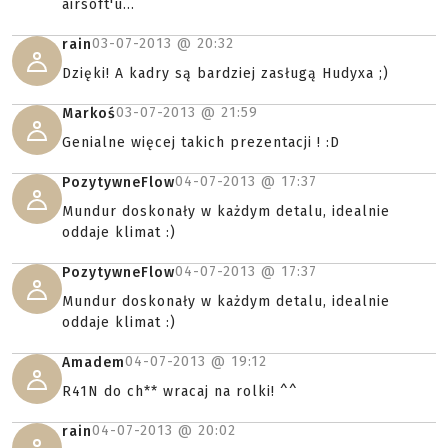
airsoft'u...
03-07-2013 @
20:32
rain
Dzięki! A kadry są bardziej zasługą Hudyxa ;)
03-07-2013 @
21:59
Markoś
Genialne więcej takich prezentacji ! :D
04-07-2013 @
17:37
PozytywneFlow
Mundur doskonały w każdym detalu, idealnie
oddaje klimat :)
04-07-2013 @
17:37
PozytywneFlow
Mundur doskonały w każdym detalu, idealnie
oddaje klimat :)
04-07-2013 @
19:12
Amadem
R41N do ch** wracaj na rolki! ^^
04-07-2013 @
20:02
rain