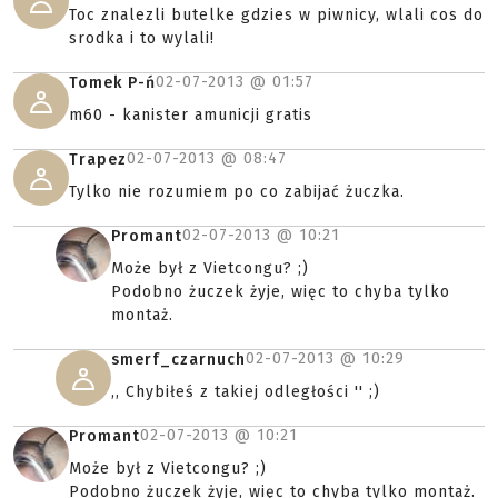
Toc znalezli butelke gdzies w piwnicy, wlali cos do
srodka i to wylali!
02-07-2013 @
01:57
Tomek P-ń
m60 - kanister amunicji gratis
02-07-2013 @
08:47
Trapez
Tylko nie rozumiem po co zabijać żuczka.
02-07-2013 @
10:21
Promant
Może był z Vietcongu? ;)
Podobno żuczek żyje, więc to chyba tylko
montaż.
02-07-2013 @
10:29
smerf_czarnuch
,, Chybiłeś z takiej odległości '' ;)
02-07-2013 @
10:21
Promant
Może był z Vietcongu? ;)
Podobno żuczek żyje, więc to chyba tylko montaż.