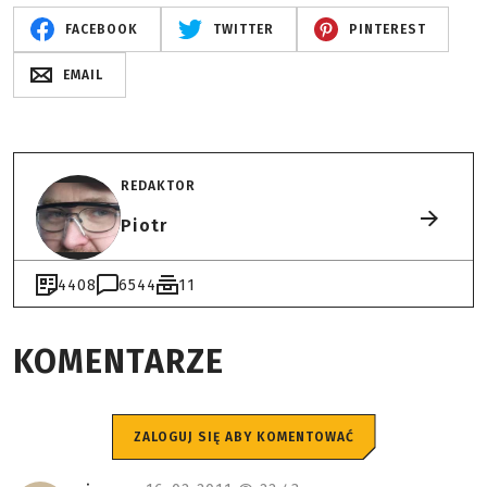
FACEBOOK
TWITTER
PINTEREST
EMAIL
REDAKTOR
Piotr
4408
6544
11
KOMENTARZE
ZALOGUJ SIĘ ABY KOMENTOWAĆ