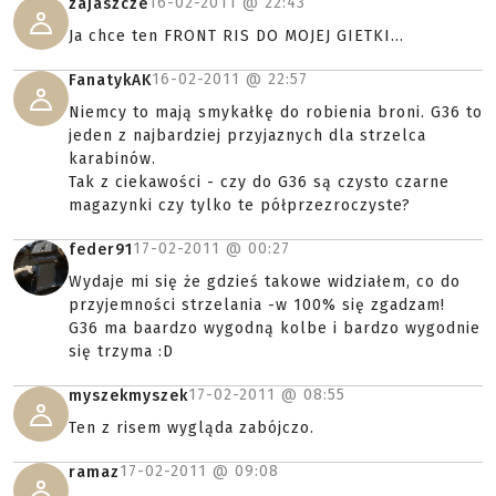
16-02-2011 @
22:43
zajaszcze
Ja chce ten FRONT RIS DO MOJEJ GIETKI...
16-02-2011 @
22:57
FanatykAK
Niemcy to mają smykałkę do robienia broni. G36 to
jeden z najbardziej przyjaznych dla strzelca
karabinów.
Tak z ciekawości - czy do G36 są czysto czarne
magazynki czy tylko te półprzezroczyste?
17-02-2011 @
00:27
feder91
Wydaje mi się że gdzieś takowe widziałem, co do
przyjemności strzelania -w 100% się zgadzam!
G36 ma baardzo wygodną kolbe i bardzo wygodnie
się trzyma :D
17-02-2011 @
08:55
myszekmyszek
Ten z risem wygląda zabójczo.
17-02-2011 @
09:08
ramaz