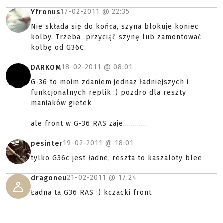
17-02-2011 @
22:35
Yfronus
Nie składa się do końca, szyna blokuje koniec
kolby. Trzeba przyciąć szynę lub zamontować
kolbę od G36C.
18-02-2011 @
08:01
DARKOM
G-36 to moim zdaniem jednaz ładniejszych i
funkcjonalnych replik :) pozdro dla reszty
maniaków gietek
ale front w G-36 RAS zaje............
19-02-2011 @
18:01
pesinter
tylko G36c jest ładne, reszta to kaszaloty blee
21-02-2011 @
17:24
dragoneu
Ładna ta G36 RAS :) kozacki front