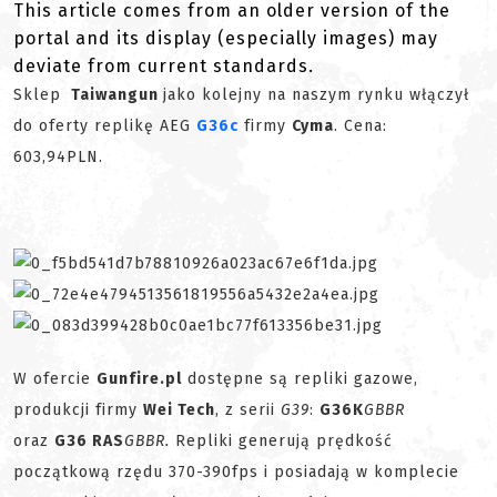
This article comes from an older version of the
portal and its display (especially images) may
deviate from current standards.
Sklep
Taiwangun
jako kolejny na naszym rynku włączył
do oferty replikę AEG
G36c
firmy
Cyma
. Cena:
603,94PLN.
W ofercie
Gunfire.pl
dostępne są repliki gazowe,
produkcji firmy
Wei Tech
, z serii
G39
:
G36K
GBBR
oraz
G36 RAS
GBBR.
Repliki generują prędkość
początkową rzędu 370-390fps i posiadają w komplecie