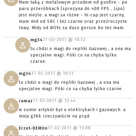
Mam taką z metalowym przodem od gunfire - po
paru przeróbkach (sprezyna do 400 FPS , Lipo)
jest nieżle. a magi sa różne - hi-cap jest czarny,
mam mid od SRC i też czarne oraz przeźroczyste
lowy. Midy od BOYs sa duzo gorsze bo też mam.
17-02-2011 @
10:12
mg34
tu chdzi o magi do repliki Gazowej , a ona ma
specjalne magi. Póki co sa chyba tylko
czarne.
17-02-2011 @
10:12
mg34
tu chdzi o magi do repliki Gazowej , a ona ma
specjalne magi. Póki co sa chyba tylko czarne.
17-02-2011 @
12:44
ramaz
w sumie artykół był o elektrykach i gazowych. a
moja g36k rzeczywiście na prąd
17-02-2011 @
13:08
Erzet-DEMOn