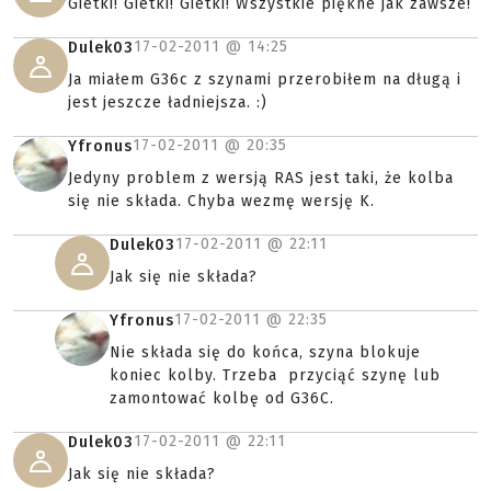
Gietki! Gietki! Gietki! Wszystkie piękne jak zawsze!
17-02-2011 @
14:25
Dulek03
Ja miałem G36c z szynami przerobiłem na długą i
jest jeszcze ładniejsza. :)
17-02-2011 @
20:35
Yfronus
Jedyny problem z wersją RAS jest taki, że kolba
się nie składa. Chyba wezmę wersję K.
17-02-2011 @
22:11
Dulek03
Jak się nie składa?
17-02-2011 @
22:35
Yfronus
Nie składa się do końca, szyna blokuje
koniec kolby. Trzeba przyciąć szynę lub
zamontować kolbę od G36C.
17-02-2011 @
22:11
Dulek03
Jak się nie składa?