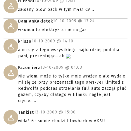
10-10-2009 @
12:51
rucznoi
żałosny blow back w tym m4a1 CA...
10-10-2009 @
13:24
DamianKakietek
wkońcu to elektryk a nie na gas
10-10-2009 @
14:10
kriszo
a mi się z tego wszystkiego najbardziej podoba
pani, prezentująca ak
13-10-2009 @
01:03
Fazomierz
Nie wiem, może to tylko moje wrażenie ale wydaje
mi się że przy prezentacji tego XM177e1 limited z
RedWolfa podczas strzelania full auto zaczął pluć
gazem, czyżby dlatego w filmiku nagle jest
cięcie.....
13-10-2009 @
15:00
Tankist
widać że ładnie chodzi blowback w AKSU