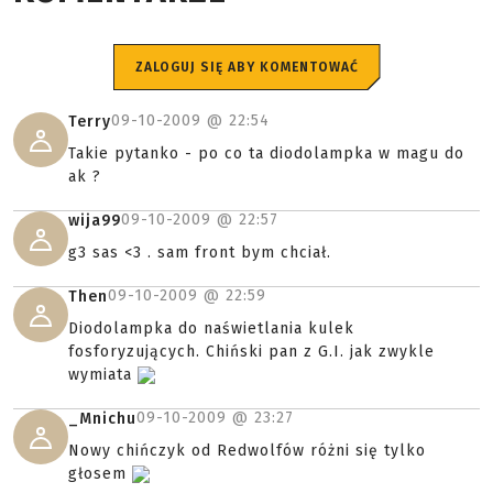
ZALOGUJ SIĘ ABY KOMENTOWAĆ
09-10-2009 @
22:54
Terry
Takie pytanko - po co ta diodolampka w magu do
ak ?
09-10-2009 @
22:57
wija99
g3 sas <3 . sam front bym chciał.
09-10-2009 @
22:59
Then
Diodolampka do naświetlania kulek
fosforyzujących. Chiński pan z G.I. jak zwykle
wymiata
09-10-2009 @
23:27
_Mnichu
Nowy chińczyk od Redwolfów różni się tylko
głosem