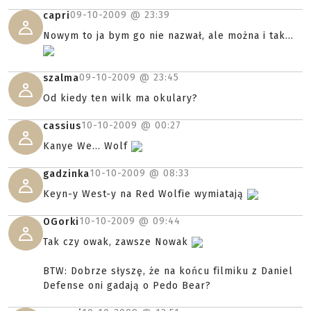
09-10-2009 @
23:39
capri
Nowym to ja bym go nie nazwał, ale można i tak...
09-10-2009 @
23:45
szalma
Od kiedy ten wilk ma okulary?
10-10-2009 @
00:27
cassius
Kanye We... Wolf
10-10-2009 @
08:33
gadzinka
Keyn-y West-y na Red Wolfie wymiatają
10-10-2009 @
09:44
OGorki
Tak czy owak, zawsze Nowak
BTW: Dobrze słyszę, że na końcu filmiku z Daniel
Defense oni gadają o Pedo Bear?