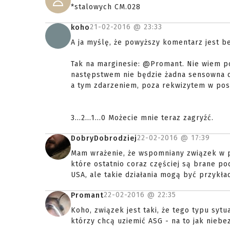
*stalowych CM.028
21-02-2016 @
23:33
koho
A ja myślę, że powyższy komentarz jest be
Tak na marginesie: @Promant. Nie wiem po
następstwem nie będzie żadna sensowna d
a tym zdarzeniem, poza rekwizytem w post
3...2...1...0 Możecie mnie teraz zagryźć.
22-02-2016 @
17:39
DobryDobrodziej
Mam wrażenie, że wspomniany związek w po
które ostatnio coraz częściej są brane po
USA, ale takie działania mogą być przykład
22-02-2016 @
22:35
Promant
Koho, związek jest taki, że tego typu sy
którzy chcą uziemić ASG - na to jak niebez