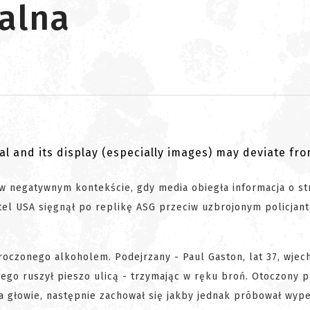
alna
al and its display (especially images) may deviate fr
 w negatywnym kontekście, gdy media obiegła informacja o str
tel USA sięgnął po replikę ASG przeciw uzbrojonym policjan
oczonego alkoholem. Podejrzany - Paul Gaston, lat 37, wjec
ego ruszył pieszo ulicą - trzymając w ręku broń. Otoczony 
na głowie, następnie zachował się jakby jednak próbował wype