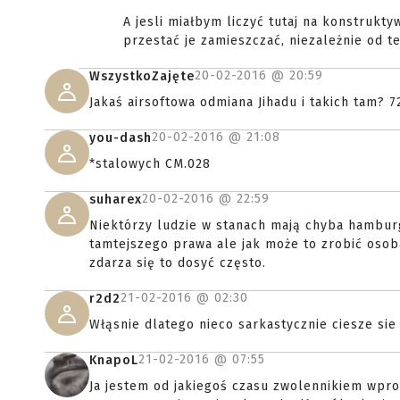
A jesli miałbym liczyć tutaj na konstruk
przestać je zamieszczać, niezależnie od 
20-02-2016 @
20:59
WszystkoZajęte
Jakaś airsoftowa odmiana Jihadu i takich tam? 
20-02-2016 @
21:08
you-dash
*stalowych CM.028
20-02-2016 @
22:59
suharex
Niektórzy ludzie w stanach mają chyba hamburg
tamtejszego prawa ale jak może to zrobić osoba
zdarza się to dosyć często.
21-02-2016 @
02:30
r2d2
Włąsnie dlatego nieco sarkastycznie ciesze sie
21-02-2016 @
07:55
KnapoL
Ja jestem od jakiegoś czasu zwolennikiem wpro