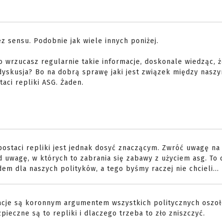
z sensu. Podobnie jak wiele innych poniżej.
 wrzucasz regularnie takie informacje, doskonale wiedząc, ż
yskusja? Bo na dobrą sprawę jaki jest związek między nasz
aci repliki ASG. Żaden.
staci repliki jest jednak dosyć znaczącym. Zwróć uwagę na 
d uwagę, w których to zabrania się zabawy z użyciem asg. To
em dla naszych polityków, a tego byśmy raczej nie chcieli...
tuacje są koronnym argumentem wszystkich politycznych oszo
pieczne są to repliki i dlaczego trzeba to zło zniszczyć.