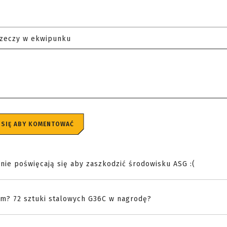
rzeczy w ekwipunku
 SIĘ ABY KOMENTOWAĆ
nie poświęcają się aby zaszkodzić środowisku ASG :(
tam? 72 sztuki stalowych G36C w nagrodę?