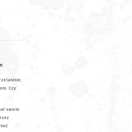
om
zelaninie,
tom. Czy
hał swoim
przez
łnić