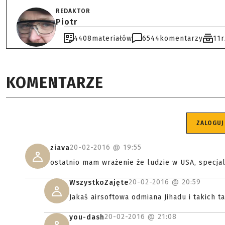
REDAKTOR
Piotr
4408
materiałów
6544
komentarzy
11
KOMENTARZE
ZALOGUJ
20-02-2016 @
19:55
ziava
ostatnio mam wrażenie że ludzie w USA, specjal
20-02-2016 @
20:59
WszystkoZajęte
Jakaś airsoftowa odmiana Jihadu i takich 
20-02-2016 @
21:08
you-dash