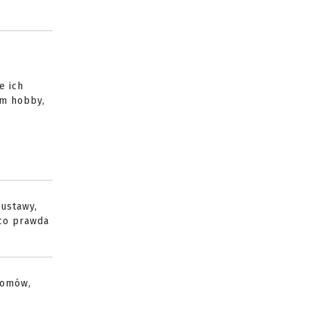
e ich
ym hobby,
ustawy,
 co prawda
łomów,