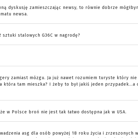
tywną dyskusję zamieszczając newsy, to równie dobrze mógłb
tematu newsa.
72 sztuki stalowych G36C w nagrodę?
ery zamiast mózgu. Ja już nawet rozumiem turyste który nie
 która tam mieszka? I żeby to był jakiś jeden przypadek...a 
 że w Polsce broń nie jest tak łatwo dostępna jak w USA.
wadzenia asg dla osób powyżej 18 roku życia i zrzeszonych 