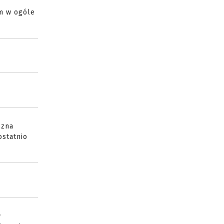
ym w ogóle
 zna
ostatnio
w