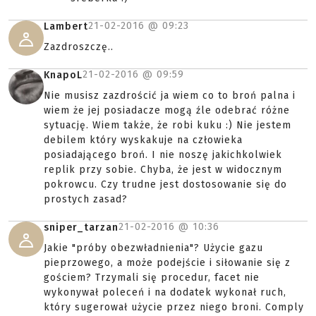
21-02-2016 @
09:23
Lambert
Zazdroszczę..
21-02-2016 @
09:59
KnapoL
Nie musisz zazdrościć ja wiem co to broń palna i
wiem że jej posiadacze mogą źle odebrać różne
sytuację. Wiem także, że robi kuku :) Nie jestem
debilem który wyskakuje na człowieka
posiadającego broń. I nie noszę jakichkolwiek
replik przy sobie. Chyba, że jest w widocznym
pokrowcu. Czy trudne jest dostosowanie się do
prostych zasad?
21-02-2016 @
10:36
sniper_tarzan
Jakie "próby obezwładnienia"? Użycie gazu
pieprzowego, a może podejście i siłowanie się z
gościem? Trzymali się procedur, facet nie
wykonywał poleceń i na dodatek wykonał ruch,
który sugerował użycie przez niego broni. Comply