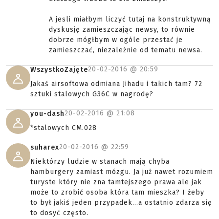
A jesli miałbym liczyć tutaj na konstruktywną
dyskusję zamieszczając newsy, to równie
dobrze mógłbym w ogóle przestać je
zamieszczać, niezależnie od tematu newsa.
20-02-2016 @
20:59
WszystkoZajęte
Jakaś airsoftowa odmiana Jihadu i takich tam? 72
sztuki stalowych G36C w nagrodę?
20-02-2016 @
21:08
you-dash
*stalowych CM.028
20-02-2016 @
22:59
suharex
Niektórzy ludzie w stanach mają chyba
hamburgery zamiast mózgu. Ja już nawet rozumiem
turyste który nie zna tamtejszego prawa ale jak
może to zrobić osoba która tam mieszka? I żeby
to był jakiś jeden przypadek...a ostatnio zdarza się
to dosyć często.