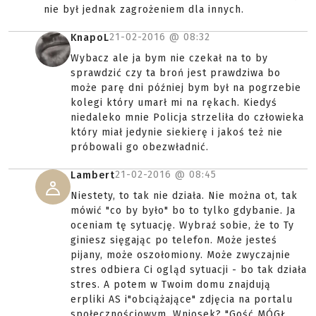
nie był jednak zagrożeniem dla innych.
21-02-2016 @
08:32
KnapoL
Wybacz ale ja bym nie czekał na to by
sprawdzić czy ta broń jest prawdziwa bo
może parę dni później bym był na pogrzebie
kolegi który umarł mi na rękach. Kiedyś
niedaleko mnie Policja strzeliła do człowieka
który miał jedynie siekierę i jakoś też nie
próbowali go obezwładnić.
21-02-2016 @
08:45
Lambert
Niestety, to tak nie działa. Nie można ot, tak
mówić "co by było" bo to tylko gdybanie. Ja
oceniam tę sytuację. Wybraź sobie, że to Ty
giniesz sięgając po telefon. Może jesteś
pijany, może oszołomiony. Może zwyczajnie
stres odbiera Ci ogląd sytuacji - bo tak działa
stres. A potem w Twoim domu znajdują
erpliki AS i"obciążające" zdjęcia na portalu
społecznościowym. Wniosek? "Gość MÓGŁ