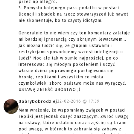
przez np allegro.
3. Pomysłu kolejnego para-podatku w postaci
licencji i składek na rzecz stowarzyszeń już nawet
nie skomentuje, bo to czysty idiotyzm.
Generalnie to nie wiem czy ten komentarz zalatuje
mi bardziej ignorancją czy skrajnym lewactwem...
Jak można łudzić się, że głupimi ustawami i
restrykcjami spowodujemy wzrost inteligencji u
ludzi? Noo ale tak w sumie najprościej, po co
interesować się młodym pokoleniem i uczyć
własne dzieci poprawnego posługiwania się
bronią, replikami i wszystkim co miota
czymkolwiek, skoro państwo może nas wyręczyć.
USTAWĄ ZNIEŚĆ UBÓSTWO ;)
22-02-2016 @
17:39
DobryDobrodziej
Mam wrażenie, że wspomniany związek w postaci
repliki jest jednak dosyć znaczącym. Zwróć uwagę
na ustawy, które ostatnio coraz częściej są brane
pod uwagę, w których to zabrania się zabawy z