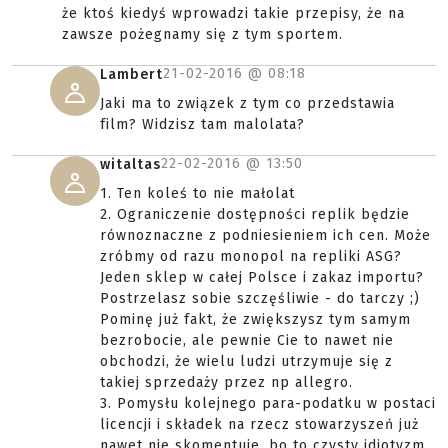
że ktoś kiedyś wprowadzi takie przepisy, że na
zawsze pożegnamy się z tym sportem.
21-02-2016 @
08:18
Lambert
Jaki ma to związek z tym co przedstawia
film? Widzisz tam malolata?
22-02-2016 @
13:50
witaltas
1. Ten koleś to nie małolat
2. Ograniczenie dostępności replik będzie
równoznaczne z podniesieniem ich cen. Może
zróbmy od razu monopol na repliki ASG?
Jeden sklep w całej Polsce i zakaz importu?
Postrzelasz sobie szczęśliwie - do tarczy ;)
Pominę już fakt, że zwiększysz tym samym
bezrobocie, ale pewnie Cie to nawet nie
obchodzi, że wielu ludzi utrzymuje się z
takiej sprzedaży przez np allegro.
3. Pomysłu kolejnego para-podatku w postaci
licencji i składek na rzecz stowarzyszeń już
nawet nie skomentuje, bo to czysty idiotyzm.