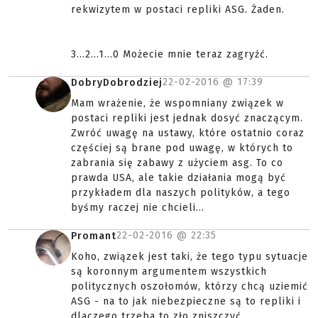
rekwizytem w postaci repliki ASG. Żaden.
3...2...1...0 Możecie mnie teraz zagryźć.
22-02-2016 @
17:39
DobryDobrodziej
Mam wrażenie, że wspomniany związek w
postaci repliki jest jednak dosyć znaczącym.
Zwróć uwagę na ustawy, które ostatnio coraz
częściej są brane pod uwagę, w których to
zabrania się zabawy z użyciem asg. To co
prawda USA, ale takie działania mogą być
przykładem dla naszych polityków, a tego
byśmy raczej nie chcieli...
22-02-2016 @
22:35
Promant
Koho, związek jest taki, że tego typu sytuacje
są koronnym argumentem wszystkich
politycznych oszołomów, którzy chcą uziemić
ASG - na to jak niebezpieczne są to repliki i
dlaczego trzeba to zło zniszczyć.