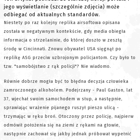
jego wyświetlanie (szczególnie zdjęcia) może
odbiegać od aktualnych standardów.
Niestety po raz kolejny replika airsoftowa opisana
została w negatywnym kontekście, gdy media obiegła
informacja o strzelaninie, do której doszło w zeszłą
środę w Cincinnati. Znowu obywatel USA sięgnął po
replikę ASG przeciw uzbrojonym policjantom. Czy było to
tzw. "samobójstwo z rąk policji"? Nie wiadomo.
Równie dobrze mogła być to błędna decyzja człowieka
zamroczonego alkoholem. Podejrzany - Paul Gaston, lat
37, wjechał swoim samochodem w słup, a następnie,
sprawiając wrażenie pijanego ruszył pieszo ulicą -
trzymając w ręku broń. Otoczony przez policję, najpierw
odmówił położenia się na ziemi z rękami na głowie,
następnie zachował się jakby jednak próbował wypełnić