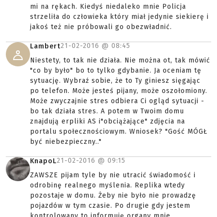
mi na rękach. Kiedyś niedaleko mnie Policja
strzeliła do człowieka który miał jedynie siekierę i
jakoś też nie próbowali go obezwładnić.
21-02-2016 @
08:45
Lambert
Niestety, to tak nie działa. Nie można ot, tak mówić
"co by było" bo to tylko gdybanie. Ja oceniam tę
sytuację. Wybraź sobie, że to Ty giniesz sięgając
po telefon. Może jesteś pijany, może oszołomiony.
Może zwyczajnie stres odbiera Ci ogląd sytuacji -
bo tak działa stres. A potem w Twoim domu
znajdują erpliki AS i"obciążające" zdjęcia na
portalu społecznościowym. Wniosek? "Gość MÓGŁ
być niebezpieczny.."
21-02-2016 @
09:15
KnapoL
ZAWSZE pijam tyle by nie utracić świadomość i
odrobinę realnego myślenia. Replika wtedy
pozostaje w domu. Żeby nie było nie prowadzę
pojazdów w tym czasie. Po drugie gdy jestem
kontrolowany to informuję organy mnie