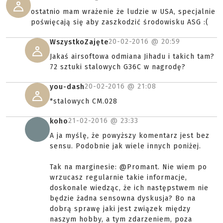
ostatnio mam wrażenie że ludzie w USA, specjalnie
poświęcają się aby zaszkodzić środowisku ASG :(
20-02-2016 @
20:59
WszystkoZajęte
Jakaś airsoftowa odmiana Jihadu i takich tam?
72 sztuki stalowych G36C w nagrodę?
20-02-2016 @
21:08
you-dash
*stalowych CM.028
21-02-2016 @
23:33
koho
A ja myślę, że powyższy komentarz jest bez
sensu. Podobnie jak wiele innych poniżej.
Tak na marginesie: @Promant. Nie wiem po
wrzucasz regularnie takie informacje,
doskonale wiedząc, że ich następstwem nie
będzie żadna sensowna dyskusja? Bo na
dobrą sprawę jaki jest związek między
naszym hobby, a tym zdarzeniem, poza