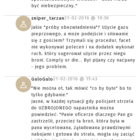
być niebezpieczny.."
21-02-2016 @
10:36
sniper_tarzan
Jakie "próby obezwładnienia"? Użycie gazu
pieprzowego, a może podejście i siłowanie
się z gościem? Trzymali się procedur, facet
nie wykonywał poleceń i na dodatek wykonał
ruch, który sugerował użycie przez niego
broni. Comply or die... Był pijany czy naćpany
- jego problem.
21-02-2016 @
15:43
GuloGulo
"Nie można ot, tak mówić "co by było" bo to
tylko gdybanie."
Jasne, w każdej sytuacji gdy policjant strzela
do UZBROJONEGO napastnika można
powiedzieć: "Panie oficerze dlaczego Pan go
zastrzelił, przecież ta broń, która była w
pana wycelowana, ząładowana prawdziwymi
nabojami i gotowa do strału, mogła się zaciąć