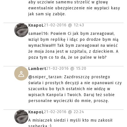
aby uczciwie samemu strzelić w głowę
ewentualnie ubezpieczenie nie wypłaci kasy
jak sam się zabije.
21-02-2016 @
12:43
KnapoL
samael16: Powiem Ci jak bym zareagował,
wziął bym replikę i idąc po drodze bym nią
wymachiwał!!! Tak bym zareagował na wieść
że moja żona jest w szpitalu, z dzieckiem. A
poza tym co to da, że se palne w łeb?
21-02-2016 @
15:20
Lambert
@sniper_tarzan: Zazdroszczę prostego
świata i prostych decyzji a nie opanowani czy
szacunku bo tych ostatnich nie widzę w
wpisach Kanpola i Twoich. Daruj też sobie
personalne wycieczki do mnie, proszę.
21-02-2016 @
22:24
KnapoL
A misiaczek siedzi i myśli kto mu zakosił
sreberka :)