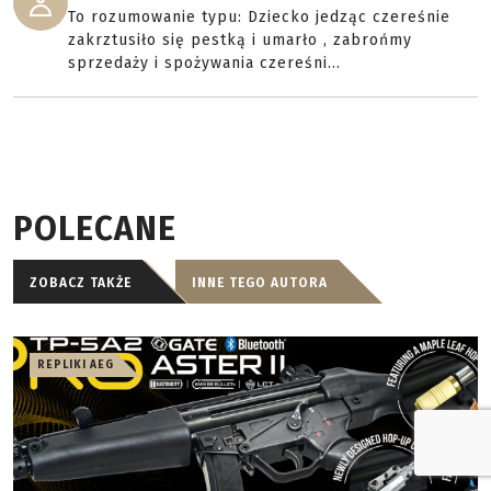
To rozumowanie typu: Dziecko jedząc czereśnie
zakrztusiło się pestką i umarło , zabrońmy
sprzedaży i spożywania czereśni...
POLECANE
ZOBACZ TAKŻE
INNE TEGO AUTORA
REPLIKI AEG