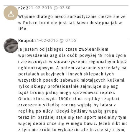
21-02-2016 @
02:30
r2d2
Włąsnie dlatego nieco sarkastycznie ciesze sie że
w Polsce broń nie jest tak łatwo dostępna jak w
USA.
21-02-2016 @
07:55
KnapoL
Ja jestem od jakiegoś czasu zwolennikiem
wprowadzenia asg dla osób powyżej 18 roku życia
i zrzeszonych w stowarzyszeniu regionalnym bądź
ogólnokrajowym. A potem zakazanie sprzedaży na
portalach aukcyjnych i innych sklepach tych
wszystkich pseudo zabawek miotających kulkami.
Tylko sklepy profesjonalnie zajmujące się asg
bądź bronią palną mogą sprzedawać repliki.
Osoba która wyda 1600+ zł na replikę i zapłaci
zrzeszeniu składkę roczną wątpię by latała z
repliką po ulicy. Kiedyś byliśmy wąską grupą
teraz im bardziej staje się ten sport medialny tym
więcej debili chce się w niego bawić. Jeżeli nikt nic
z tym nie zrobi to wybaczcie ale liczcie się z tym,