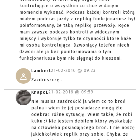
kontrolujące o wszystkim co chce w danym
momencie wykonać. Podczas każdej kontroli którą
miałem podczas jazdy z repliką funkcjonariusz był
poinformowany, że taką replikę przewożę. Ręce
mam zawsze podczas kontroli w widocznym
miejscy i wykonuje tylko te czynności które każe
mi osoba kontrolująca. Dzwoniący telefon niech
dzwoni ale ja bez poinformowania o tym
funkcjonariusza bym nie sięgnął do kieszeni.
21-02-2016 @
09:23
Lambert
Zazdroszczę..
21-02-2016 @
09:59
KnapoL
Nie musisz zazdrościć ja wiem co to broń
palna i wiem że jej posiadacze mogą źle
odebrać różne sytuację. Wiem także, że robi
kuku :) Nie jestem debilem który wyskakuje
na człowieka posiadającego broń. I nie noszę
jakichkolwiek replik przy sobie. Chyba, że