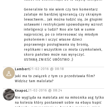
Generalnie to nie wiem czy ten komentarz
zalatuje mi bardziej ignorancją czy skrajnym
lewactwem... Jak można łudzić się, że głupimi
ustawami i restrykcjami spowodujemy wzrost
inteligencji u ludzi? Noo ale tak w sumie
najprościej, po co interesować się młodym
pokoleniem i uczyć własne dzieci
poprawnego posługiwania się bronią,
replikami i wszystkim co miota czymkolwiek,
skoro państwo może nas wyręczyć.
USTAWĄ ZNIEŚĆ UBÓSTWO ;)
21-02-2016 @
08:18
Lambert
Jaki ma to związek z tym co przedstawia film?
Widzisz tam malolata?
21-02-2016 @
08:24
KnapoL
Nie wygląda na małolata ani na miłośnika asg tylko
na kolesia który postanowił sobie na ebayu kupić