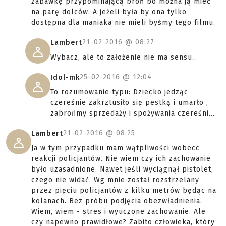
zabawkę przypominającą broń bo można ją mieć
na parę dolców. A jeżeli była by ona tylko
dostępna dla maniaka nie mieli byśmy tego filmu.
21-02-2016 @
08:27
Lambert
Wybacz, ale to założenie nie ma sensu..
25-02-2016 @
12:04
Idol-mk
To rozumowanie typu: Dziecko jedząc
czereśnie zakrztusiło się pestką i umarło ,
zabrońmy sprzedaży i spożywania czereśni...
21-02-2016 @
08:25
Lambert
Ja w tym przypadku mam wątpliwości wobecc
reakcji policjantów. Nie wiem czy ich zachowanie
było uzasadnione. Nawet jeśli wyciągnął pistolet,
czego nie widać. Wg mnie został rozstrzelany
przez pięciu policjantów z kilku metrów będąc na
kolanach. Bez próbu podjęcia obezwładnienia.
Wiem, wiem - stres i wyuczone zachowanie. Ale
czy napewno prawidłowe? Zabito człowieka, który