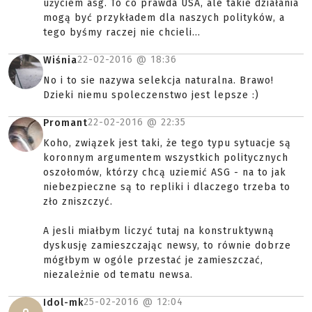
użyciem asg. To co prawda USA, ale takie działania
mogą być przykładem dla naszych polityków, a
tego byśmy raczej nie chcieli...
22-02-2016 @
18:36
Wiśnia
No i to sie nazywa selekcja naturalna. Brawo!
Dzieki niemu spoleczenstwo jest lepsze :)
22-02-2016 @
22:35
Promant
Koho, związek jest taki, że tego typu sytuacje są
koronnym argumentem wszystkich politycznych
oszołomów, którzy chcą uziemić ASG - na to jak
niebezpieczne są to repliki i dlaczego trzeba to
zło zniszczyć.
A jesli miałbym liczyć tutaj na konstruktywną
dyskusję zamieszczając newsy, to równie dobrze
mógłbym w ogóle przestać je zamieszczać,
niezależnie od tematu newsa.
25-02-2016 @
12:04
Idol-mk