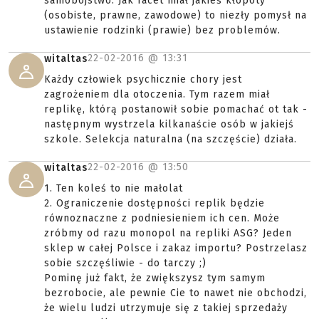
samobójstwo. Jak facet miał jakieś kłopoty
(osobiste, prawne, zawodowe) to niezły pomysł na
ustawienie rodzinki (prawie) bez problemów.
22-02-2016 @
13:31
witaltas
Każdy człowiek psychicznie chory jest
zagrożeniem dla otoczenia. Tym razem miał
replikę, którą postanowił sobie pomachać ot tak -
następnym wystrzela kilkanaście osób w jakiejś
szkole. Selekcja naturalna (na szczęście) działa.
22-02-2016 @
13:50
witaltas
1. Ten koleś to nie małolat
2. Ograniczenie dostępności replik będzie
równoznaczne z podniesieniem ich cen. Może
zróbmy od razu monopol na repliki ASG? Jeden
sklep w całej Polsce i zakaz importu? Postrzelasz
sobie szczęśliwie - do tarczy ;)
Pominę już fakt, że zwiększysz tym samym
bezrobocie, ale pewnie Cie to nawet nie obchodzi,
że wielu ludzi utrzymuje się z takiej sprzedaży