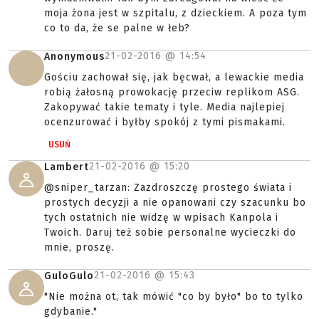
moja żona jest w szpitalu, z dzieckiem. A poza tym
co to da, że se palne w łeb?
21-02-2016 @
14:54
Anonymous
Gościu zachował się, jak bęcwał, a lewackie media
robią żałosną prowokację przeciw replikom ASG.
Zakopywać takie tematy i tyle. Media najlepiej
ocenzurować i byłby spokój z tymi pismakami.
USUŃ
21-02-2016 @
15:20
Lambert
@sniper_tarzan: Zazdroszczę prostego świata i
prostych decyzji a nie opanowani czy szacunku bo
tych ostatnich nie widzę w wpisach Kanpola i
Twoich. Daruj też sobie personalne wycieczki do
mnie, proszę.
21-02-2016 @
15:43
GuloGulo
"Nie można ot, tak mówić "co by było" bo to tylko
gdybanie."