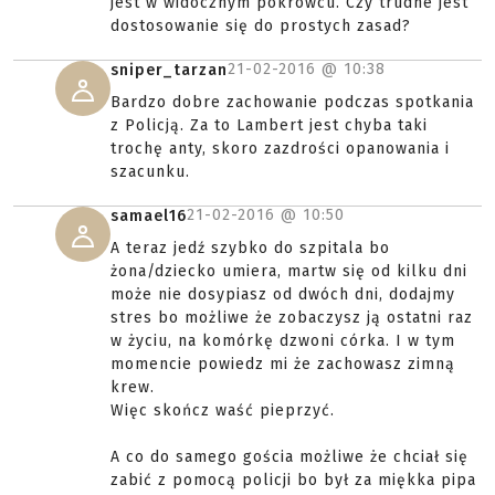
jest w widocznym pokrowcu. Czy trudne jest
dostosowanie się do prostych zasad?
21-02-2016 @
10:38
sniper_tarzan
Bardzo dobre zachowanie podczas spotkania
z Policją. Za to Lambert jest chyba taki
trochę anty, skoro zazdrości opanowania i
szacunku.
21-02-2016 @
10:50
samael16
A teraz jedź szybko do szpitala bo
żona/dziecko umiera, martw się od kilku dni
może nie dosypiasz od dwóch dni, dodajmy
stres bo możliwe że zobaczysz ją ostatni raz
w życiu, na komórkę dzwoni córka. I w tym
momencie powiedz mi że zachowasz zimną
krew.
Więc skończ waść pieprzyć.
A co do samego gościa możliwe że chciał się
zabić z pomocą policji bo był za miękka pipa