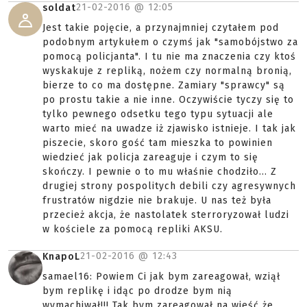
21-02-2016 @
12:05
soldat
Jest takie pojęcie, a przynajmniej czytałem pod
podobnym artykułem o czymś jak "samobójstwo za
pomocą policjanta". I tu nie ma znaczenia czy ktoś
wyskakuje z repliką, nożem czy normalną bronią,
bierze to co ma dostępne. Zamiary "sprawcy" są
po prostu takie a nie inne. Oczywiście tyczy się to
tylko pewnego odsetku tego typu sytuacji ale
warto mieć na uwadze iż zjawisko istnieje. I tak jak
piszecie, skoro gość tam mieszka to powinien
wiedzieć jak policja zareaguje i czym to się
skończy. I pewnie o to mu właśnie chodziło... Z
drugiej strony pospolitych debili czy agresywnych
frustratów nigdzie nie brakuje. U nas też była
przecież akcja, że nastolatek sterroryzował ludzi
w kościele za pomocą repliki AKSU.
21-02-2016 @
12:43
KnapoL
samael16: Powiem Ci jak bym zareagował, wziął
bym replikę i idąc po drodze bym nią
wymachiwał!!! Tak bym zareagował na wieść że