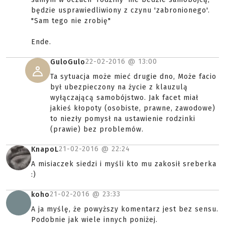
będzie usprawiedliwiony z czynu 'zabronionego'.
"Sam tego nie zrobię"
Ende.
22-02-2016 @
13:00
GuloGulo
Ta sytuacja może mieć drugie dno, Może facio
był ubezpieczony na życie z klauzulą
wyłączającą samobójstwo. Jak facet miał
jakieś kłopoty (osobiste, prawne, zawodowe)
to niezły pomysł na ustawienie rodzinki
(prawie) bez problemów.
21-02-2016 @
22:24
KnapoL
A misiaczek siedzi i myśli kto mu zakosił sreberka
:)
21-02-2016 @
23:33
koho
A ja myślę, że powyższy komentarz jest bez sensu.
Podobnie jak wiele innych poniżej.