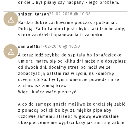
or die... Był pijany czy naćpany - jego problem.
21-02-2016 @
10:38
sniper_tarzan
Bardzo dobre zachowanie podczas spotkania z
Policją. Za to Lambert jest chyba taki trochę anty,
skoro zazdrości opanowania i szacunku.
21-02-2016 @
10:50
samael16
A teraz jedź szybko do szpitala bo żona/dziecko
umiera, martw się od kilku dni może nie dosypiasz
od dwóch dni, dodajmy stres bo możliwe że
zobaczysz ją ostatni raz w życiu, na komórkę
dzwoni córka. I w tym momencie powiedz mi że
zachowasz zimną krew.
Więc skończ waść pieprzyć.
A co do samego gościa możliwe że chciał się zabić
z pomocą policji bo był za miękka pipa aby
uczciwie samemu strzelić w głowę ewentualnie
ubezpieczenie nie wypłaci kasy jak sam się zabije.