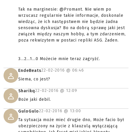
Tak na marginesie: @Promant. Nie wiem po
wrzucasz regularnie takie informacje, doskonale
wiedząc, że ich następstwem nie będzie żadna
sensowna dyskusja? Bo na dobrą sprawę jaki jest
związek między naszym hobby, a tym zdarzeniem,
poza rekwizytem w postaci repliki ASG. Żaden.
3...2...1...0 Możecie mnie teraz zagryźć.
22-02-2016 @
06:46
EndeBeats
Siema, co jest?
22-02-2016 @
12:09
Sharikq
Boże jaki debil.
22-02-2016 @
13:00
GuloGulo
Ta sytuacja może mieć drugie dno, Może facio był
ubezpieczony na życie z klauzulą wyłączającą