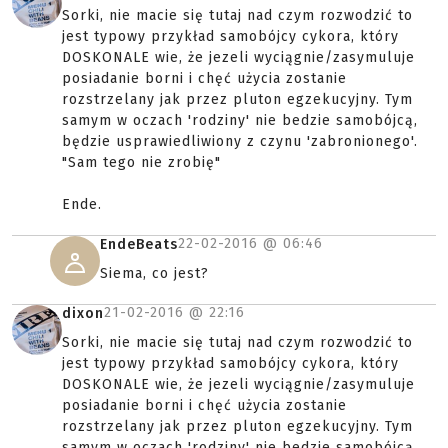
Sorki, nie macie się tutaj nad czym rozwodzić to
jest typowy przykład samobójcy cykora, który
DOSKONALE wie, że jezeli wyciągnie/zasymuluje
posiadanie borni i chęć użycia zostanie
rozstrzelany jak przez pluton egzekucyjny. Tym
samym w oczach 'rodziny' nie bedzie samobójcą,
będzie usprawiedliwiony z czynu 'zabronionego'.
"Sam tego nie zrobię"
Ende.
22-02-2016 @
06:46
EndeBeats
Siema, co jest?
21-02-2016 @
22:16
dixon
Sorki, nie macie się tutaj nad czym rozwodzić to
jest typowy przykład samobójcy cykora, który
DOSKONALE wie, że jezeli wyciągnie/zasymuluje
posiadanie borni i chęć użycia zostanie
rozstrzelany jak przez pluton egzekucyjny. Tym
samym w oczach 'rodziny' nie bedzie samobójcą,