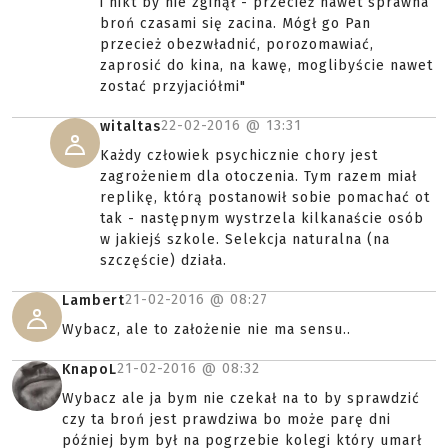
i nikt by nie zginął - przecież nawet sprawna
broń czasami się zacina. Mógł go Pan
przecież obezwładnić, porozomawiać,
zaprosić do kina, na kawę, moglibyście nawet
zostać przyjaciółmi"
22-02-2016 @
13:31
witaltas
Każdy człowiek psychicznie chory jest
zagrożeniem dla otoczenia. Tym razem miał
replikę, którą postanowił sobie pomachać ot
tak - następnym wystrzela kilkanaście osób
w jakiejś szkole. Selekcja naturalna (na
szczęście) działa.
21-02-2016 @
08:27
Lambert
Wybacz, ale to założenie nie ma sensu..
21-02-2016 @
08:32
KnapoL
Wybacz ale ja bym nie czekał na to by sprawdzić
czy ta broń jest prawdziwa bo może parę dni
później bym był na pogrzebie kolegi który umarł