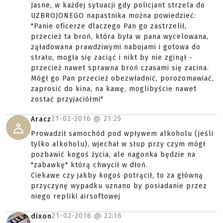
Jasne, w każdej sytuacji gdy policjant strzela do
UZBROJONEGO napastnika można powiedzieć:
"Panie oficerze dlaczego Pan go zastrzelił,
przecież ta broń, która była w pana wycelowana,
ząładowana prawdziwymi nabojami i gotowa do
strału, mogła się zaciąć i nikt by nie zginął -
przecież nawet sprawna broń czasami się zacina.
Mógł go Pan przecież obezwładnić, porozomawiać,
zaprosić do kina, na kawę, moglibyście nawet
zostać przyjaciółmi"
21-02-2016 @
21:25
Aracz
Prowadził samochód pod wpływem alkoholu (jeśli
tylko alkoholu), wjechał w słup przy czym mógł
pozbawić kogoś życia, ale nagonka będzie na
"zabawkę" którą chwycił w dłoń.
Ciekawe czy jakby kogoś potrącił, to za główną
przyczynę wypadku uznano by posiadanie przez
niego repliki airsoftowej
21-02-2016 @
22:16
dixon