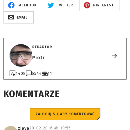
FACEBOOK
TWITTER
PINTEREST
EMAIL
REDAKTOR
Piotr
4408
6544
11
KOMENTARZE
ZALOGUJ SIĘ ABY KOMENTOWAĆ
20-02-2016 @
19:55
ziava