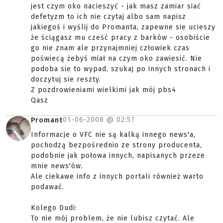
jest czym oko nacieszyć - jak masz zamiar siać
defetyzm to ich nie czytaj albo sam napisz
jakiegoś i wyślij do Promanta, zapewne sie ucieszy
że ściągasz mu cześć pracy z barków - osobiście
go nie znam ale przynajmniej człowiek czas
poświecą żebyś miał na czym oko zawiesić. Nie
podoba sie to wypad, szukaj po innych stronach i
doczytuj sie reszty.
Z pozdrowieniami wielkimi jak mój pbs4
Qasz
01-06-2008 @
02:57
Promant
Informacje o VFC nie są kalką innego news'a,
pochodzą bezpośrednio ze strony producenta,
podobnie jak połowa innych, napisanych przeze
mnie news'ów.
Ale ciekawe info z innych portali również warto
podawać.
Kolego Dudi:
To nie mój problem, że nie lubisz czytać. Ale