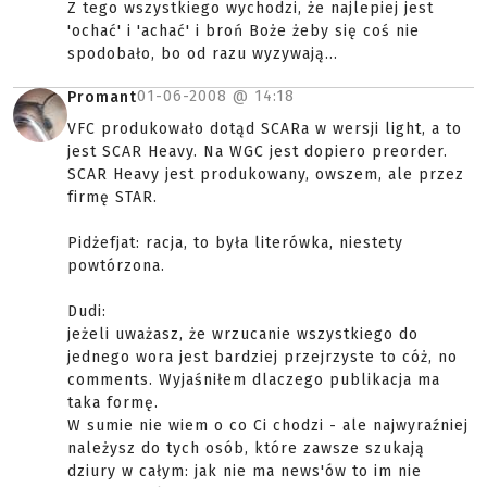
Z tego wszystkiego wychodzi, że najlepiej jest
'ochać' i 'achać' i broń Boże żeby się coś nie
spodobało, bo od razu wyzywają...
01-06-2008 @
14:18
Promant
VFC produkowało dotąd SCARa w wersji light, a to
jest SCAR Heavy. Na WGC jest dopiero preorder.
SCAR Heavy jest produkowany, owszem, ale przez
firmę STAR.
Pidżefjat: racja, to była literówka, niestety
powtórzona.
Dudi:
jeżeli uważasz, że wrzucanie wszystkiego do
jednego wora jest bardziej przejrzyste to cóż, no
comments. Wyjaśniłem dlaczego publikacja ma
taka formę.
W sumie nie wiem o co Ci chodzi - ale najwyraźniej
należysz do tych osób, które zawsze szukają
dziury w całym: jak nie ma news'ów to im nie