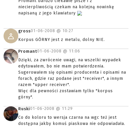
Promant bardzo ciekawie pisze i z
niecierpliwością czekam na kolejną nowinkę
napisaną z jego klawiatury
01-06-2008 @
10:27
gross
Korpus GÓRNY jest z metalu, dolny NIE.
01-06-2008 @
11:06
Promant
Dzięki, za zwrócenie uwagi, na wszelki wypadek
edytowałem, bo nie mam potwierdzenia.
Sugerowałem się opisami producenta i opisami na
forach, gdzie raz podane jest "receiver", a innym
razem "upper receiver".
Więc dla pewności zostawiam tylko "korpus
górny".
01-06-2008 @
11:29
Ruski
Co do koloru to wersja czarna na wgc też jest
dostępna jakby komuś piaskowa nie odpowiadała.