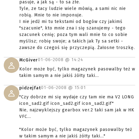
pasuje, a jak są - to sa złe.
Tyle, ze tacy ludzie wiele mówią, a sami nic nie
robią. Mnie to nie imponuje.
I nie jedź mi tu tekstami od bogów czy jakimś
"szacunie", kto mnie zna i się szanujemy - tego
szacunek cenię; poza tym wali mnie to co sobie
myślisz; robię swoje; a takich jak Ty sa setki -
zawsze do czegoś się przyczepią. Źałosne troszkę.
01-06-2008 @
14:24
McGiver
Kolor może być, tylko magazynek pasowalby też w
takim samym a nie jakiś żółty taki...
01-06-2008 @
15:01
pidzejfat
"Czy dobrze mi się wydaje czy tam nie ma V2 LONG
icon_sad2.gif icon_sad2.gif icon_sad2.gif"
Nie, najzwyklejszy gearbox ver.2 taki sam jak w HK
VFC...
"Kolor może być, tylko magazynek pasowalby też
w takim samym a nie jakiś żółty taki..."