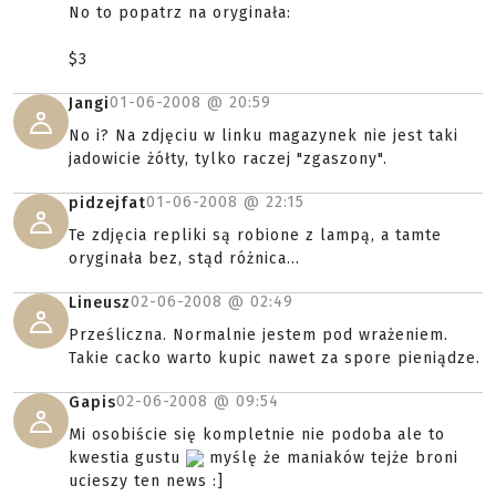
No to popatrz na oryginała:
$3
01-06-2008 @
20:59
Jangi
No i? Na zdjęciu w linku magazynek nie jest taki
jadowicie żółty, tylko raczej "zgaszony".
01-06-2008 @
22:15
pidzejfat
Te zdjęcia repliki są robione z lampą, a tamte
oryginała bez, stąd różnica...
02-06-2008 @
02:49
Lineusz
Prześliczna. Normalnie jestem pod wrażeniem.
Takie cacko warto kupic nawet za spore pieniądze.
02-06-2008 @
09:54
Gapis
Mi osobiście się kompletnie nie podoba ale to
kwestia gustu
myślę że maniaków tejże broni
ucieszy ten news :]