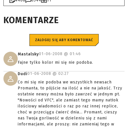
4408
6544
11
KOMENTARZE
ZALOGUJ SIĘ ABY KOMENTOWAĆ
01-06-2008 @
01:46
Mastalsky
Fajne tylko kolor mi się nie podoba.
01-06-2008 @
02:27
Dudi
Co mi się nie podoba we wszystkich newsach
Promanta, to pójście na ilość a nie na jakość. Trzy
ostatnie newsy można było zawrzeć w jednym pt.
"Nowości od VFC", ale zamiast tego mamy natłok
ilościowy wiadomości o raz po raz innej replice,
choć w przeciągu ćwierć dnia... Promant, cieszy
nas Twoja gorliwość w dzieleniu się z nami
informacjami, ale proszę: nie zamieniaj tego w