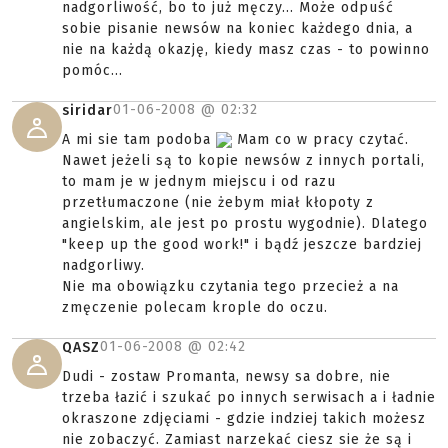
nadgorliwość, bo to już męczy... Może odpuść
sobie pisanie newsów na koniec każdego dnia, a
nie na każdą okazję, kiedy masz czas - to powinno
pomóc...
01-06-2008 @
02:32
siridar
A mi sie tam podoba
Mam co w pracy czytać.
Nawet jeżeli są to kopie newsów z innych portali,
to mam je w jednym miejscu i od razu
przetłumaczone (nie żebym miał kłopoty z
angielskim, ale jest po prostu wygodnie). Dlatego
"keep up the good work!" i bądź jeszcze bardziej
nadgorliwy.
Nie ma obowiązku czytania tego przecież a na
zmęczenie polecam krople do oczu.
01-06-2008 @
02:42
QASZ
Dudi - zostaw Promanta, newsy sa dobre, nie
trzeba łazić i szukać po innych serwisach a i ładnie
okraszone zdjęciami - gdzie indziej takich możesz
nie zobaczyć. Zamiast narzekać ciesz sie że są i