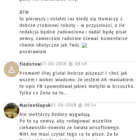
BTW
to pierwszy i ostatni raz kiedy się tłumaczę z
dobrze zrobionej roboty - w przyszłości, o ile
redakcja będzie zadowolona i nadal będę pisał
newsy, zamierzam radośnie olewać komentarze
równie idiotyczne jak Twój.
pozdrawiam
01-06-2008 @
08:48
fiedotow
Promant! Olej gluta! Dobrze piszesz! I choć jak
wszem i wobec wiadomo, że jestem AK-maniakiem,
to opis FN spowodował jakieś motylki w brzuszku.
Tylko co Żona na to...
01-06-2008 @
08:54
MarineSlupsk
Ale niektórzy bzdury wygadują.
Po to są newsy, aby redagować wszelkie
ciekawostki-nowinki ze świata airsoftowego.
Nikt nie musi czytać tego co tu pisze. Za to