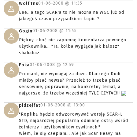
01-06-2008 @
11:35
Wolf.Tns
Eee...a tego SCAR'a to nie można na WGC już od
jakiegoś czasu przypadkiem kupic ?
01-06-2008 @
11:45
Gogin
Piękny, choć nie zapomnę komentarza pewnego
użytkownika... "Ta, kolba wygląda jak kalosz"
<hahaha>
01-06-2008 @
12:59
Foka
Promant, nie wymagaj za dużo. Dlaczego Dudi
miałby pisać newsa? Przecież to trzeba pisać
sensownie, poprawnie, na konkretny temat, a
najgorsze, że trzeba wcześniej TYLE CZYTAĆ!!!
01-06-2008 @
13:00
pidzejfat
"Replika będzie odwzorowywać wersję SCAR-L
STD, najbardziej popularną odmianę ostrą wśród
żołnierzy i użytkowników cywilnych."
Wiem, że się czepiam... Ale jak Scar Heavy ma