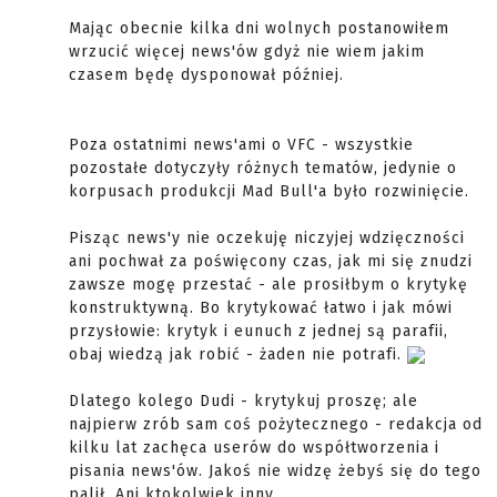
Mając obecnie kilka dni wolnych postanowiłem
wrzucić więcej news'ów gdyż nie wiem jakim
czasem będę dysponował później.
Poza ostatnimi news'ami o VFC - wszystkie
pozostałe dotyczyły różnych tematów, jedynie o
korpusach produkcji Mad Bull'a było rozwinięcie.
Pisząc news'y nie oczekuję niczyjej wdzięczności
ani pochwał za poświęcony czas, jak mi się znudzi
zawsze mogę przestać - ale prosiłbym o krytykę
konstruktywną. Bo krytykować łatwo i jak mówi
przysłowie: krytyk i eunuch z jednej są parafii,
obaj wiedzą jak robić - żaden nie potrafi.
Dlatego kolego Dudi - krytykuj proszę; ale
najpierw zrób sam coś pożytecznego - redakcja od
kilku lat zachęca userów do współtworzenia i
pisania news'ów. Jakoś nie widzę żebyś się do tego
palił. Ani ktokolwiek inny.