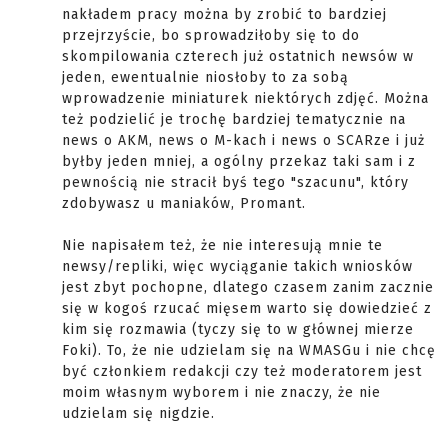
nakładem pracy można by zrobić to bardziej
przejrzyście, bo sprowadziłoby się to do
skompilowania czterech już ostatnich newsów w
jeden, ewentualnie niosłoby to za sobą
wprowadzenie miniaturek niektórych zdjęć. Można
też podzielić je trochę bardziej tematycznie na
news o AKM, news o M-kach i news o SCARze i już
byłby jeden mniej, a ogólny przekaz taki sam i z
pewnością nie stracił byś tego "szacunu", który
zdobywasz u maniaków, Promant.
Nie napisałem też, że nie interesują mnie te
newsy/repliki, więc wyciąganie takich wniosków
jest zbyt pochopne, dlatego czasem zanim zacznie
się w kogoś rzucać mięsem warto się dowiedzieć z
kim się rozmawia (tyczy się to w głównej mierze
Foki). To, że nie udzielam się na WMASGu i nie chcę
być członkiem redakcji czy też moderatorem jest
moim własnym wyborem i nie znaczy, że nie
udzielam się nigdzie.