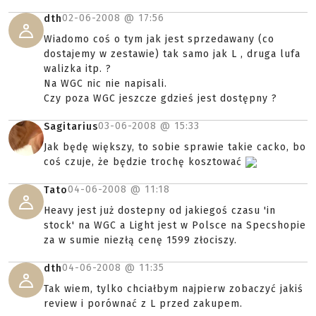
02-06-2008 @
17:56
dth
Wiadomo coś o tym jak jest sprzedawany (co
dostajemy w zestawie) tak samo jak L , druga lufa
walizka itp. ?
Na WGC nic nie napisali.
Czy poza WGC jeszcze gdzieś jest dostępny ?
03-06-2008 @
15:33
Sagitarius
Jak będę większy, to sobie sprawie takie cacko, bo
coś czuje, że będzie trochę kosztować
04-06-2008 @
11:18
Tato
Heavy jest już dostepny od jakiegoś czasu 'in
stock' na WGC a Light jest w Polsce na Specshopie
za w sumie niezłą cenę 1599 złociszy.
04-06-2008 @
11:35
dth
Tak wiem, tylko chciałbym najpierw zobaczyć jakiś
review i porównać z L przed zakupem.