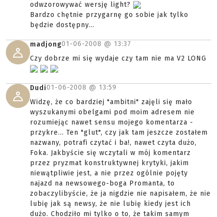
odwzorowywać wersję light?
Bardzo chętnie przygarnę go sobie jak tylko
będzie dostępny...
01-06-2008 @
13:37
madjong
Czy dobrze mi się wydaje czy tam nie ma V2 LONG
01-06-2008 @
13:59
Dudi
Widzę, że co bardziej "ambitni" zajęli się mało
wyszukanymi obelgami pod moim adresem nie
rozumiejąc nawet sensu mojego komentarza -
przykre... Ten "glut", czy jak tam jeszcze zostałem
nazwany, potrafi czytać i ba!, nawet czyta dużo,
Foka. Jakbyście się wczytali w mój komentarz
przez pryzmat konstruktywnej krytyki, jakim
niewątpliwie jest, a nie przez ogólnie pojęty
najazd na newsowego-boga Promanta, to
zobaczylibyście, że ja nigdzie nie napisałem, że nie
lubię jak są newsy, że nie lubię kiedy jest ich
dużo. Chodziło mi tylko o to, że takim samym