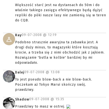
Większość starć jest na dystansach do 50m i do
właśnie takiego zasięgu efektywnego będą dążyć
repliki do póki nasze lasy nie zamienią się w teren
do CQB.
09-07-2008 @
12:19
Ray
Podobno strasznie awaryjna ta zabawka jest. A
drugi duży minus, to magazynki które kosztują
krocie, a trzeba się z nimi obchodzić jak z jajkiem.
Rozwiązanie 'butla w kolbie' bardziej by mi
odpowiadało.
09-07-2008 @
13:08
Dalej
To jest pseudo blow-back a nie blow-back.
Poczekam aż Tokyo Marui skończy swój,
prawdziwy.
09-07-2008 @
15:35
Shadow
Prawdziwy to masz w ostrej.