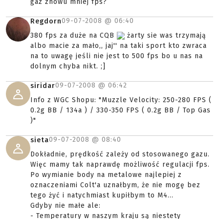
gaz znowu mniej fps?
09-07-2008 @
06:40
Regdorn
380 fps za duże na CQB
żarty sie was trzymają
albo macie za mało,, jaj'' na taki sport kto zwraca
na to uwagę jeśli nie jest to 500 fps bo u nas na
dolnym chyba nikt. ;]
09-07-2008 @
06:42
siridar
Info z WGC Shopu: "Muzzle Velocity: 250-280 FPS (
0.2g BB / 134a ) / 330-350 FPS ( 0.2g BB / Top Gas
)"
09-07-2008 @
08:40
sieta
Dokładnie, prędkość zależy od stosowanego gazu.
Więc mamy tak naprawdę możliwość regulacji fps.
Po wymianie body na metalowe najlepiej z
oznaczeniami Colt'a uznałbym, że nie mogę bez
tego żyć i natychmiast kupiłbym to M4...
Gdyby nie małe ale:
- Temperatury w naszym kraju są niestety