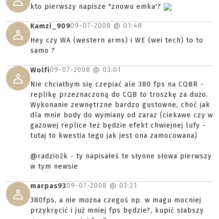
kto pierwszy napisze "znowu emka'?
09-07-2008 @
01:48
Kamzi_909
Hey czy WA (western arms) i WE (wei tech) to to
samo ?
09-07-2008 @
03:01
Wolfi
Nie chciałbym się czepiać ale 380 fps na CQBR -
replikę przeznaczoną do CQB to troszkę za dużo.
Wykonanie zewnętrzne bardzo gustowne, choć jak
dla mnie body do wymiany od zaraz (ciekawe czy w
gazowej replice też będzie efekt chwiejnej lufy -
tutaj to kwestia tego jak jest ona zamocowana)
@radzio2k - ty napisałeś te słynne słowa pierwszy
w tym newsie
09-07-2008 @
03:21
marpas93
380fps, a nie można czegoś np. w magu mocniej
przykręcić i już mniej fps będzie?, kupić słabszy