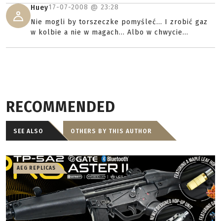
17-07-2008 @
23:28
Huey
Nie mogli by torszeczke pomyśleć... I zrobić gaz
w kolbie a nie w magach... Albo w chwycie...
RECOMMENDED
SEE ALSO
OTHERS BY THIS AUTHOR
AEG REPLICAS