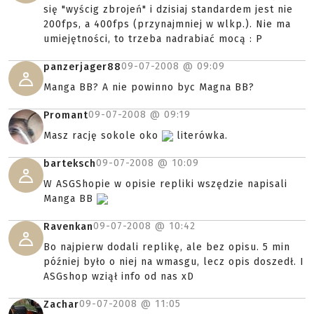
się "wyścig zbrojeń" i dzisiaj standardem jest nie
200fps, a 400fps (przynajmniej w wlkp.). Nie ma
umiejętności, to trzeba nadrabiać mocą : P
09-07-2008 @
09:09
panzerjager88
Manga BB? A nie powinno byc Magna BB?
09-07-2008 @
09:19
Promant
Masz rację sokole oko
literówka.
09-07-2008 @
10:09
barteksch
W ASGShopie w opisie repliki wszędzie napisali
Manga BB
09-07-2008 @
10:42
Ravenkan
Bo najpierw dodali replikę, ale bez opisu. 5 min
później było o niej na wmasgu, lecz opis doszedł. I
ASGshop wziął info od nas xD
09-07-2008 @
11:05
Zachar