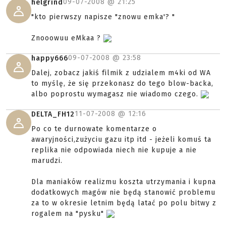
09-07-2008 @
21:25
helgrind
"kto pierwszy napisze "znowu emka'? "
Znooowuu eMkaa ?
09-07-2008 @
23:58
happy666
Dalej, zobacz jakiś filmik z udzialem m4ki od WA
to myślę, że się przekonasz do tego blow-backa,
albo poprostu wymagasz nie wiadomo czego.
11-07-2008 @
12:16
DELTA_FH12
Po co te durnowate komentarze o
awaryjności,zużyciu gazu itp itd - jeżeli komuś ta
replika nie odpowiada niech nie kupuje a nie
marudzi.
Dla maniaków realizmu koszta utrzymania i kupna
dodatkowych magów nie będą stanowić problemu
za to w okresie letnim będą latać po polu bitwy z
rogalem na "pysku"