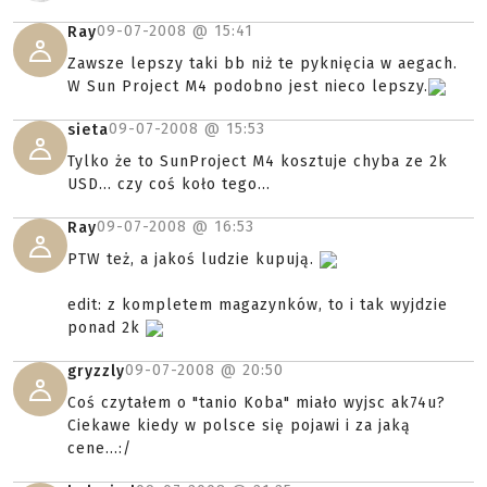
09-07-2008 @
15:41
Ray
Zawsze lepszy taki bb niż te pyknięcia w aegach.
W Sun Project M4 podobno jest nieco lepszy.
09-07-2008 @
15:53
sieta
Tylko że to SunProject M4 kosztuje chyba ze 2k
USD... czy coś koło tego...
09-07-2008 @
16:53
Ray
PTW też, a jakoś ludzie kupują.
edit: z kompletem magazynków, to i tak wyjdzie
ponad 2k
09-07-2008 @
20:50
gryzzly
Coś czytałem o "tanio Koba" miało wyjsc ak74u?
Ciekawe kiedy w polsce się pojawi i za jaką
cene...:/