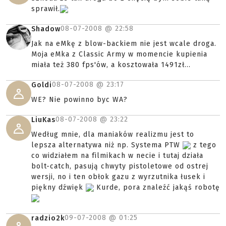
sprawił.
08-07-2008 @
22:58
Shadow
Jak na eMkę z blow-backiem nie jest wcale droga.
Moja eMka z Classic Army w momencie kupienia
miała też 380 fps'ów, a kosztowała 1491zł...
08-07-2008 @
23:17
Goldi
WE? Nie powinno byc WA?
08-07-2008 @
23:22
LiuKas
Według mnie, dla maniaków realizmu jest to
lepsza alternatywa niż np. Systema PTW
z tego
co widziałem na filmikach w necie i tutaj działa
bolt-catch, pasują chwyty pistoletowe od ostrej
wersji, no i ten obłok gazu z wyrzutnika łusek i
piękny dźwięk
Kurde, pora znaleźć jakąś robotę
09-07-2008 @
01:25
radzio2k