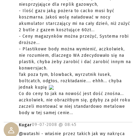
niesprzyjające dla replik gazowych,
- Ilość gazu jaką pożera to cacko musi być
koszmarna. Jakoś wolę naładować w nocy
akumulator starczający mi na cały dzień, niż zużyć
2 butle z gazem kosztujące 60zł...
- Ceny magazynków można przeżyć, Systema robi
droższe...
- Plastikowe body można wymienić, aczkolwiek,
nie rozumiem, dlaczego WA zdecydowało się na
plastik, chyba żeby zarobić i dać zarobić innym na
konwersjach.
Tak poza tym, blowback, wyrzutnik łusek,
boltcatch, odgłos, rozkładanie.... ehhh... chyba
jednak kupię
Co do ceny to jak na nowość jest dość znośna...
aczkolwiek, nie obraziłbym się, gdyby za pół roku
zaczeli montować w niej standardowo metalowe
body w tej samej cenie...
09-07-2008 @
08:45
Kugar
@watashi - właśnie przez takich jak wy nakręca