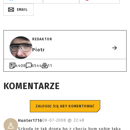
EMAIL
REDAKTOR
Piotr
4408
6544
11
KOMENTARZE
ZALOGUJ SIĘ ABY KOMENTOWAĆ
08-07-2008 @
22:48
Hunter1716
Szkoda że tak droga bo z chęcią bym sobie taką