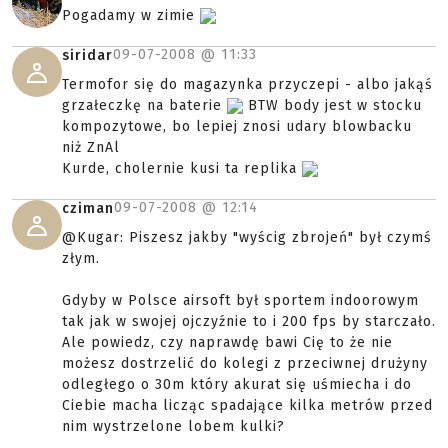
Pogadamy w zimie
09-07-2008 @
11:33
siridar
Termofor się do magazynka przyczepi - albo jakąś
grzałeczkę na baterie
BTW body jest w stocku
kompozytowe, bo lepiej znosi udary blowbacku
niż ZnAl
Kurde, cholernie kusi ta replika
09-07-2008 @
12:14
cziman
@Kugar: Piszesz jakby "wyścig zbrojeń" był czymś
złym.
Gdyby w Polsce airsoft był sportem indoorowym
tak jak w swojej ojczyźnie to i 200 fps by starczało.
Ale powiedz, czy naprawdę bawi Cię to że nie
możesz dostrzelić do kolegi z przeciwnej drużyny
odległego o 30m który akurat się uśmiecha i do
Ciebie macha licząc spadające kilka metrów przed
nim wystrzelone lobem kulki?