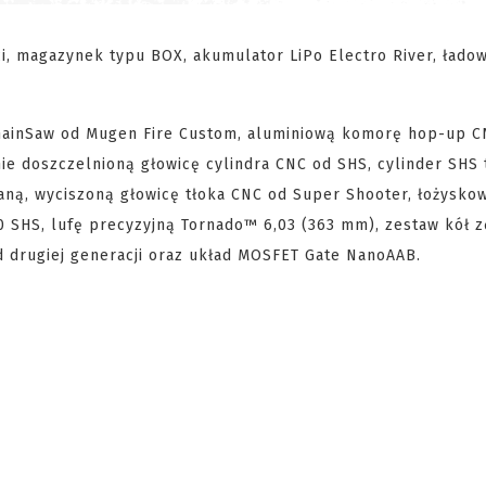
, magazynek typu BOX, akumulator LiPo Electro River, łado
hainSaw od Mugen Fire Custom, aluminiową komorę hop-up C
e doszczelnioną głowicę cylindra CNC od SHS, cylinder SHS 
aną, wyciszoną głowicę tłoka CNC od Super Shooter, łożysko
 SHS, lufę precyzyjną Tornado™ 6,03 (363 mm), zestaw kół 
d drugiej generacji oraz układ MOSFET Gate NanoAAB.