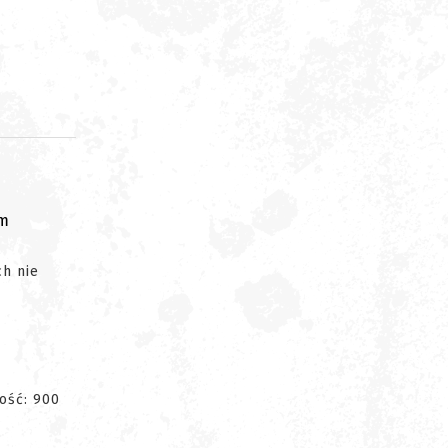
om
ch nie
ość: 900