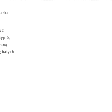
warka
NC
typ 0,
waną
zębatych