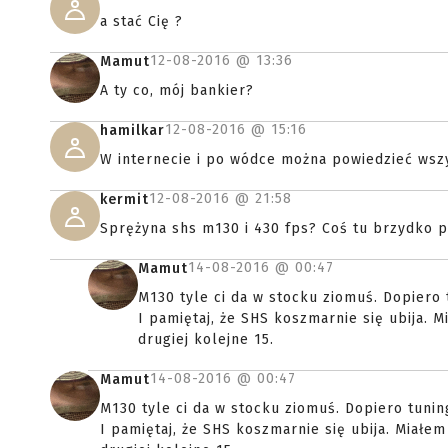
a stać Cię ?
12-08-2016 @
13:36
Mamut
A ty co, mój bankier?
12-08-2016 @
15:16
hamilkar
W internecie i po wódce można powiedzieć wszy
12-08-2016 @
21:58
kermit
Sprężyna shs m130 i 430 fps? Coś tu brzydko pac
14-08-2016 @
00:47
Mamut
M130 tyle ci da w stocku ziomuś. Dopiero 
I pamiętaj, że SHS koszmarnie się ubija. 
drugiej kolejne 15.
14-08-2016 @
00:47
Mamut
M130 tyle ci da w stocku ziomuś. Dopiero tunin
I pamiętaj, że SHS koszmarnie się ubija. Miałe