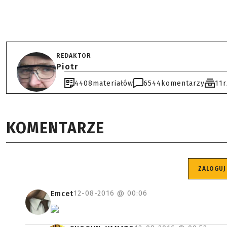
REDAKTOR
Piotr
4408
materiałów
6544
komentarzy
11
KOMENTARZE
ZALOGUJ
12-08-2016 @
00:06
Emcet