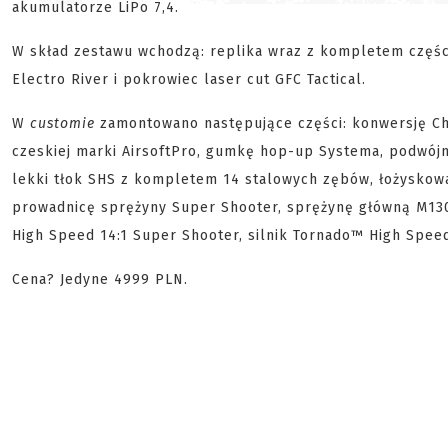
akumulatorze LiPo 7,4.
W skład zestawu wchodzą: replika wraz z kompletem części
Electro River i pokrowiec laser cut GFC Tactical.
W
customie
zamontowano następujące części: konwersję C
czeskiej marki AirsoftPro, gumkę hop-up Systema, podwójni
lekki tłok SHS z kompletem 14 stalowych zębów, łożyskow
prowadnicę sprężyny Super Shooter, sprężynę główną M130
High Speed 14:1 Super Shooter, silnik Tornado™ High Spee
Cena? Jedyne 4999 PLN.