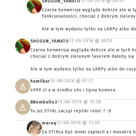
12-08-2016 @
00:53
SHOGUN_YAMATO
Czarna konwersja wygląda dobrze ale w ty
funkcjonalności, chociaż z dobrym zielony
Ale w tym wydaniu tylko na LARPy albo do
12-08-2016 @
00:53
SHOGUN_YAMATO
Czarna konwersja wygląda dobrze ale w tych ko
chociaż z dobrym zielonym laserem dałoby się z
Ale w tym wydaniu tylko na LARPy albo do cosp
12-08-2016 @
07:37
hamilkar
4999 zł a w środku shs i lipna komora
12-08-2016 @
10:38
BBombello3
To już STIHL zaczął repliki robić ? :D
12-08-2016 @
12:20
mareq
Za STIHLa byś mniej zapłacił a i masakra 