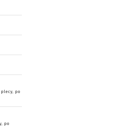
 plecy, po
y, po