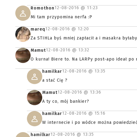
12-08-2016 @
11:23
Romothon
Mi tam przypomina nerfa :P
12-08-2016 @
12:20
mareq
Za STIHLa byś mniej zapłacił a i masakra byłaby
12-08-2016 @
13:32
Mamut
O kurna! Biere to. Na LARPy post-apo ideał po m
12-08-2016 @
13:35
hamilkar
a stać Cię ?
12-08-2016 @
13:36
Mamut
A ty co, mój bankier?
12-08-2016 @
15:16
hamilkar
W internecie i po wódce można powiedzieć
12-08-2016 @
13:35
hamilkar