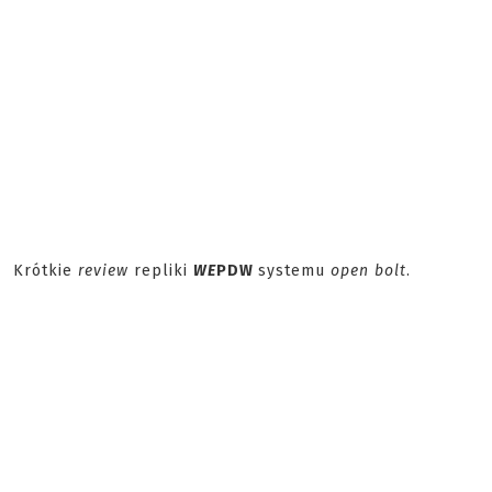
Krótkie
review
repliki
WE
PDW
systemu
open bolt
.