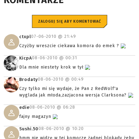
KOMENTARZE
ZALOGUJ SIĘ ABY KOMENTOWAĆ
07-06-2010 @
21:49
ctxpl
Czyżby wreszcie ciekawa komora do emek ?
08-06-2010 @
00:31
KicpA
Dla mnie niestety krok w tył
08-06-2010 @
00:49
Brodaty
Czy tylko mi się wydaje, że Pan z RedWolf'a
wyglada jak młoda,zazjacona wersja Clarksona?
08-06-2010 @
06:28
edie
fajny magazyn
08-06-2010 @
10:20
Sushi.50
hmm nie widzę w tej komorze żadnej blokady żeby