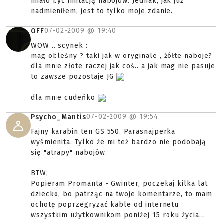
miało być imitacją nabojów. Jednak, jak już
nadmieniłem, jest to tylko moje zdanie.
07-02-2009 @
19:40
OFF
WOW .. scynek :
mag obleśny ? taki jak w oryginale , żółte naboje?
dla mnie złote raczej jak coś.. a jak mag nie pasuje
to zawsze pozostaje JG
dla mnie cudeńko
07-02-2009 @
19:54
Psycho_Mantis
Fajny karabin ten GS 550. Parasnajperka
wyśmienita. Tylko że mi też bardzo nie podobają
się "atrapy" nabojów.
BTW;
Popieram Promanta - Gwinter, poczekaj kilka lat
dziecko, bo patrząc na twoje komentarze, to mam
ochotę poprzegryzać kable od internetu
wszystkim użytkownikom poniżej 15 roku życia...