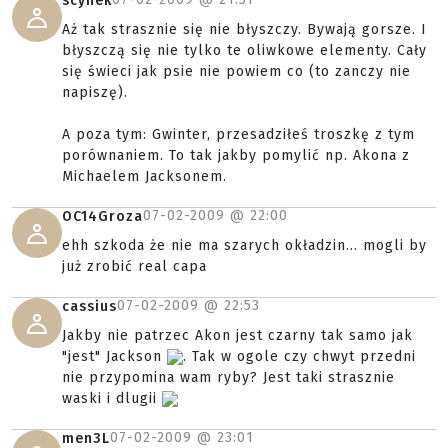
scynek
Aż tak strasznie się nie błyszczy. Bywają gorsze. I
błyszczą się nie tylko te oliwkowe elementy. Cały
się świeci jak psie nie powiem co (to zanczy nie
napiszę).
A poza tym: Gwinter, przesadziłeś troszkę z tym
porównaniem. To tak jakby pomylić np. Akona z
Michaelem Jacksonem.
07-02-2009 @
22:00
OC14Groza
ehh szkoda że nie ma szarych okładzin... mogli by
już zrobić real capa
07-02-2009 @
22:53
cassius
Jakby nie patrzec Akon jest czarny tak samo jak
"jest" Jackson
. Tak w ogole czy chwyt przedni
nie przypomina wam ryby? Jest taki strasznie
waski i dlugii
07-02-2009 @
23:01
men3L