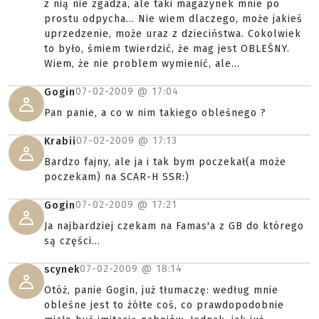
z nią nie zgadza, ale taki magazynek mnie po
prostu odpycha... Nie wiem dlaczego, może jakieś
uprzedzenie, może uraz z dzieciństwa. Cokolwiek
to było, śmiem twierdzić, że mag jest OBLEŚNY.
Wiem, że nie problem wymienić, ale...
07-02-2009 @
17:04
Gogin
Pan panie, a co w nim takiego obleśnego ?
07-02-2009 @
17:13
Krabii
Bardzo fajny, ale ja i tak bym poczekał(a może
poczekam) na SCAR-H SSR:)
07-02-2009 @
17:21
Gogin
Ja najbardziej czekam na Famas'a z GB do którego
są części...
07-02-2009 @
18:14
scynek
Otóż, panie Gogin, już tłumaczę: według mnie
obleśne jest to żółte coś, co prawdopodobnie