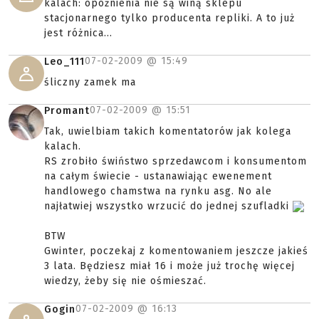
kalach: opóźnienia nie są winą sklepu
stacjonarnego tylko producenta repliki. A to już
jest różnica...
07-02-2009 @
15:49
Leo_111
śliczny zamek ma
07-02-2009 @
15:51
Promant
Tak, uwielbiam takich komentatorów jak kolega
kalach.
RS zrobiło świństwo sprzedawcom i konsumentom
na całym świecie - ustanawiając ewenement
handlowego chamstwa na rynku asg. No ale
najłatwiej wszystko wrzucić do jednej szufladki
BTW
Gwinter, poczekaj z komentowaniem jeszcze jakieś
3 lata. Będziesz miał 16 i może już trochę więcej
wiedzy, żeby się nie ośmieszać.
07-02-2009 @
16:13
Gogin