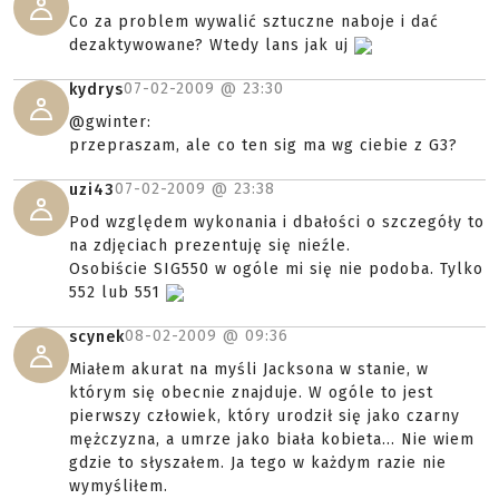
Co za problem wywalić sztuczne naboje i dać
dezaktywowane? Wtedy lans jak uj
07-02-2009 @
23:30
kydrys
@gwinter:
przepraszam, ale co ten sig ma wg ciebie z G3?
07-02-2009 @
23:38
uzi43
Pod względem wykonania i dbałości o szczegóły to
na zdjęciach prezentuję się nieźle.
Osobiście SIG550 w ogóle mi się nie podoba. Tylko
552 lub 551
08-02-2009 @
09:36
scynek
Miałem akurat na myśli Jacksona w stanie, w
którym się obecnie znajduje. W ogóle to jest
pierwszy człowiek, który urodził się jako czarny
mężczyzna, a umrze jako biała kobieta... Nie wiem
gdzie to słyszałem. Ja tego w każdym razie nie
wymyśliłem.