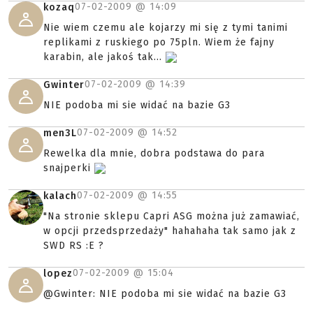
07-02-2009 @
14:09
kozaq
Nie wiem czemu ale kojarzy mi się z tymi tanimi
replikami z ruskiego po 75pln. Wiem że fajny
karabin, ale jakoś tak...
07-02-2009 @
14:39
Gwinter
NIE podoba mi sie widać na bazie G3
07-02-2009 @
14:52
men3L
Rewelka dla mnie, dobra podstawa do para
snajperki
07-02-2009 @
14:55
kalach
"Na stronie sklepu Capri ASG można już zamawiać,
w opcji przedsprzedaży" hahahaha tak samo jak z
SWD RS :E ?
07-02-2009 @
15:04
lopez
@Gwinter: NIE podoba mi sie widać na bazie G3