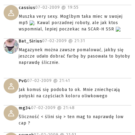
07-02-2009 @
19:55
cassius
Muszka very sexy. Moglbym taka miec w swojej
mp5
. Kawal porzadnej roboty, ale jak ktos
wspomnial, lepiej poczekac na SCAR-H SSR
07-02-2009 @
21:31
Bat_Sirius
Magazynek można zawsze pomalować, jakby się
jeszcze udało dobrać farbę by pasowała to byłoby
naprawdę ślicznie.
07-02-2009 @
21:41
PvG
Jak komuś się podoba to ok. Mnie zniechęcają
połyski na częściach koloru oliwkowego
07-02-2009 @
21:48
mg34
Śliczność < ślini się > ten mag to naprawdę low
cap ?
07-02-2009 @
21:51