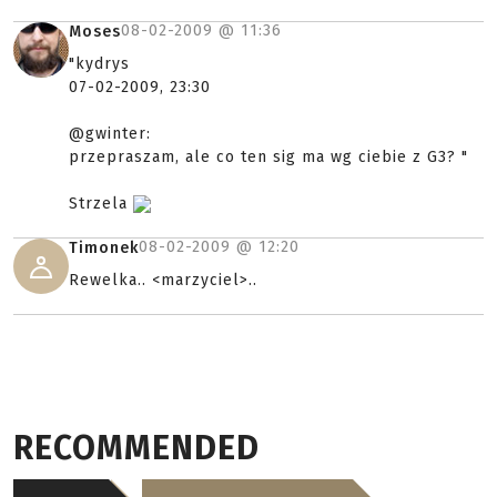
08-02-2009 @
11:36
Moses
"kydrys
07-02-2009, 23:30
@gwinter:
przepraszam, ale co ten sig ma wg ciebie z G3? "
Strzela
08-02-2009 @
12:20
Timonek
Rewelka.. <marzyciel>..
RECOMMENDED