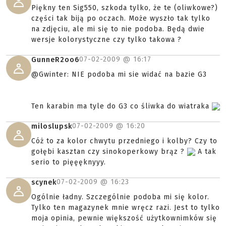
Piękny ten Sig550, szkoda tylko, że te (oliwkowe?)
części tak biją po oczach. Może wyszło tak tylko
na zdjęciu, ale mi się to nie podoba. Będą dwie
wersje kolorystyczne czy tylko takowa ?
07-02-2009 @
16:17
GunneR2oo6
@Gwinter: NIE podoba mi sie widać na bazie G3
Ten karabin ma tyle do G3 co śliwka do wiatraka
07-02-2009 @
16:20
miloslupsk
Cóż to za kolor chwytu przedniego i kolby? Czy to
gołębi kasztan czy sinokoperkowy brąz ?
A tak
serio to pięęęknyyy.
07-02-2009 @
16:23
scynek
Ogólnie ładny. Szczególnie podoba mi się kolor.
Tylko ten magazynek mnie wręcz razi. Jest to tylko
moja opinia, pewnie większość użytkownimków się