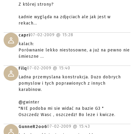
Z której strony?
Ładnie wygląda na zdjęciach ale jak jest w
rekach...
07-02-2009 @
15:28
capri
kalach:
Porównanie lekko niestosowne, a już na pewno nie
śmieszne ...
07-02-2009 @
15:40
Filq
Ladna przemyslana konstrukcja. Duzo dobrych
pomyslow i tych poprawionych z innych
karabinow.
@gwinter
"NIE podoba mi sie widać na bazie G3 "
Oszczedz Wasc , oszczedz! Bo leze i kwicze.
07-02-2009 @
15:43
GunneR2oo6