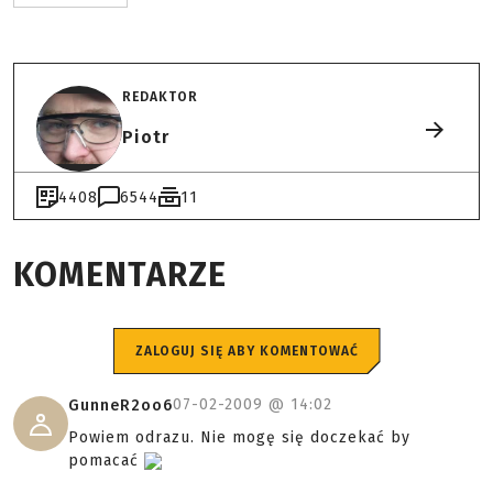
REDAKTOR
Piotr
4408
6544
11
KOMENTARZE
ZALOGUJ SIĘ ABY KOMENTOWAĆ
07-02-2009 @
14:02
GunneR2oo6
Powiem odrazu. Nie mogę się doczekać by
pomacać