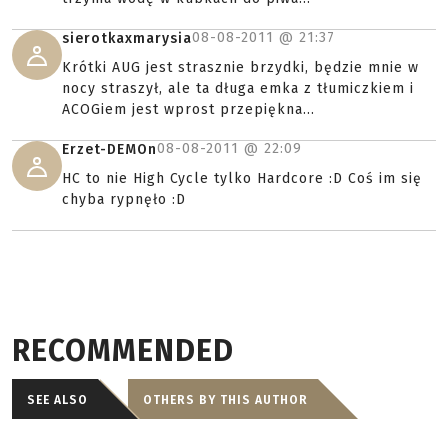
08-08-2011 @
21:37
sierotkaxmarysia
Krótki AUG jest strasznie brzydki, będzie mnie w
nocy straszył, ale ta długa emka z tłumiczkiem i
ACOGiem jest wprost przepiękna...
08-08-2011 @
22:09
Erzet-DEMOn
HC to nie High Cycle tylko Hardcore :D Coś im się
chyba rypnęło :D
RECOMMENDED
SEE ALSO
OTHERS BY THIS AUTHOR