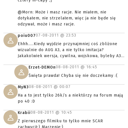
cztery hi-capy ;]
@Morn: Może i masz racje. Nie miałem, nie
dotykałem, nie strzelałem, więc ja nie będe się
odzywał, może i masz racje.
07-08-2011 @
23:53
poiu007
Ehhh.....Kiedy wyjdzie przynajmniej coś zbliżone
wizualnie do AUG A3, a nie tylko imitacja?
Jakakolwiek wersja, cywilna, wojskowa, byleby A3...
08-08-2011 @
16:45
Erzet-DEMOn
Święta prawda! Chyba się nie doczekamy :(
08-08-2011 @
00:07
MyN3
Ha a to jest tylko 26k/s a niektórzy na forum mają
po 40 :D
08-08-2011 @
10:45
Krabii
Z pierwszego filmiku to tylko mnie SCAR
zachwycił:) Marzenie;)