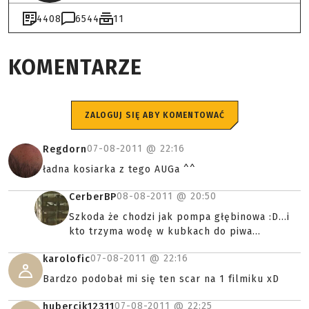
4408
6544
11
KOMENTARZE
ZALOGUJ SIĘ ABY KOMENTOWAĆ
07-08-2011 @
22:16
Regdorn
ładna kosiarka z tego AUGa ^^
08-08-2011 @
20:50
CerberBP
Szkoda że chodzi jak pompa głębinowa :D...i
kto trzyma wodę w kubkach do piwa...
07-08-2011 @
22:16
karolofic
Bardzo podobał mi się ten scar na 1 filmiku xD
07-08-2011 @
22:25
hubercik12311