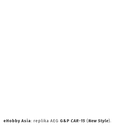
eHobby Asia
: replika AEG
G&P
CAR-15
(
New Style
).