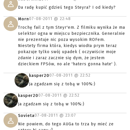
Da radę kupić gdzieś tego Steyra? I od kiedy?
07-08-2011 @
22:48
Morn
Trochę fail z tym Steyr'em. Z filmiku wynika że ma
selektor ogna w miejscu bezpiecznika. Generalnie
nie prezentuje nic poza wysokim ROFem.
Niestety firma która, kiedys wiodła prym teraz
pokazuje tylko swój upadek ( oczywiście moje
zdanie i zaraz zacznie się dym, że jestem
dzieckiem FPSów, no ale 'haters gonna hate' ).
07-08-2011 @
22:52
kasper20
Ja zgadzam się z tobą w 100%:)
07-08-2011 @
22:52
kasper20
Ja zgadzam się z tobą w 100%:)
07-08-2011 @
23:07
Sovieta
Nie powiem, do tego AUGa to trza by mieć ze