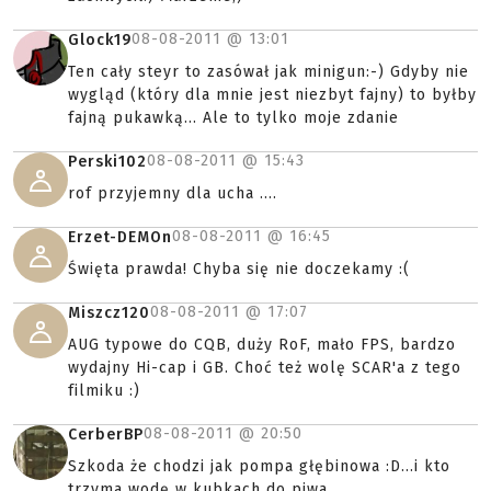
08-08-2011 @
13:01
Glock19
Ten cały steyr to zasówał jak minigun:-) Gdyby nie
wygląd (który dla mnie jest niezbyt fajny) to byłby
fajną pukawką... Ale to tylko moje zdanie
08-08-2011 @
15:43
Perski102
rof przyjemny dla ucha ....
08-08-2011 @
16:45
Erzet-DEMOn
Święta prawda! Chyba się nie doczekamy :(
08-08-2011 @
17:07
Miszcz120
AUG typowe do CQB, duży RoF, mało FPS, bardzo
wydajny Hi-cap i GB. Choć też wolę SCAR'a z tego
filmiku :)
08-08-2011 @
20:50
CerberBP
Szkoda że chodzi jak pompa głębinowa :D...i kto
trzyma wodę w kubkach do piwa...