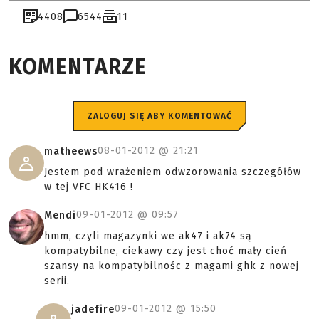
4408
6544
11
KOMENTARZE
ZALOGUJ SIĘ ABY KOMENTOWAĆ
08-01-2012 @
21:21
matheews
Jestem pod wrażeniem odwzorowania szczegółów
w tej VFC HK416 !
09-01-2012 @
09:57
Mendi
hmm, czyli magazynki we ak47 i ak74 są
kompatybilne, ciekawy czy jest choć mały cień
szansy na kompatybilnośc z magami ghk z nowej
serii.
09-01-2012 @
15:50
jadefire