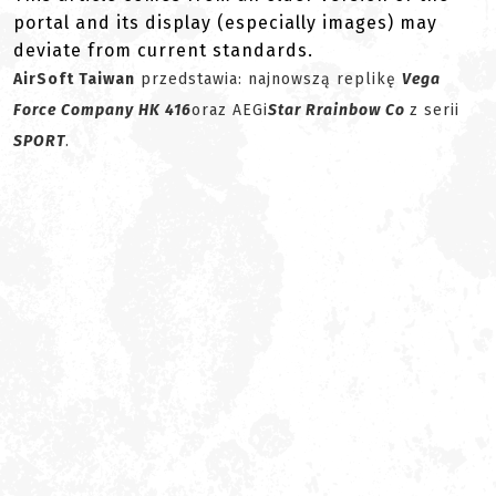
portal and its display (especially images) may
deviate from current standards.
AirSoft Taiwan
przedstawia: najnowszą replikę
Vega
Force Company HK 416
oraz AEGi
Star Rrainbow Co
z serii
SPORT
.