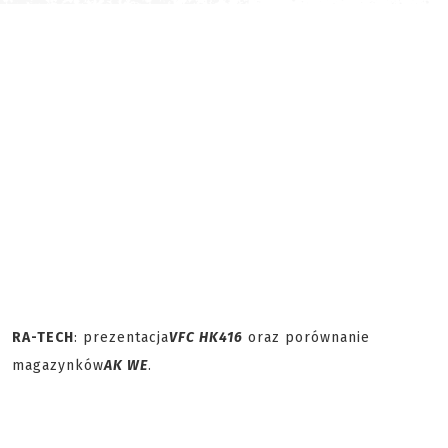
RA-TECH
: prezentacja
VFC HK416
oraz porównanie
magazynków
AK WE
.