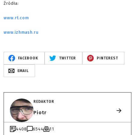
Źródła:
www.rt.com
www.izhmash.ru
FACEBOOK
TWITTER
PINTEREST
EMAIL
REDAKTOR
Piotr
4408
6544
11