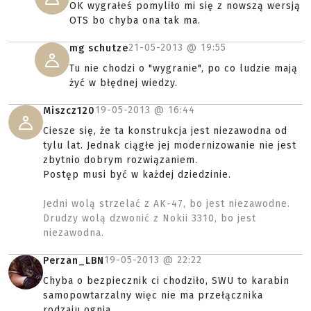
OK wygrałeś pomyliło mi się z nowszą wersją
OTS bo chyba ona tak ma.
21-05-2013 @
19:55
mg schutze
Tu nie chodzi o "wygranie", po co ludzie mają
żyć w błędnej wiedzy.
19-05-2013 @
16:44
Miszcz120
Ciesze się, że ta konstrukcja jest niezawodna od
tylu lat. Jednak ciągłe jej modernizowanie nie jest
zbytnio dobrym rozwiązaniem.
Postęp musi być w każdej dziedzinie.
Jedni wolą strzelać z AK-47, bo jest niezawodne.
Drudzy wolą dzwonić z Nokii 3310, bo jest
niezawodna.
19-05-2013 @
22:22
Perzan_LBN
Chyba o bezpiecznik ci chodziło, SWU to karabin
samopowtarzalny więc nie ma przełącznika
rodzaju ognia