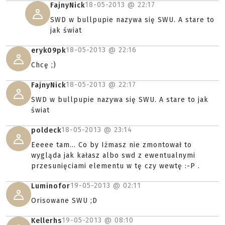
18-05-2013 @
22:17
FajnyNick
SWD w bullpupie nazywa się SWU. A stare to
jak świat
18-05-2013 @
22:16
eryk09pk
Chcę ;)
18-05-2013 @
22:17
FajnyNick
SWD w bullpupie nazywa się SWU. A stare to jak
świat
18-05-2013 @
23:14
poldeck
Eeeee tam... Co by Iżmasz nie zmontował to
wygląda jak kałasz albo swd z ewentualnymi
przesunięciami elementu w tę czy wewtę :-P .
19-05-2013 @
02:11
Luminofor
Orisowane SWU ;D
19-05-2013 @
08:10
Kellerhs