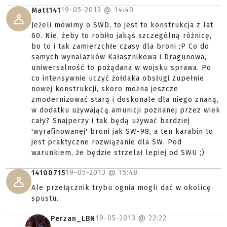
19-05-2013 @
14:40
Matt141
Jeżeli mówimy o SWD, to jest to konstrukcja z lat
60. Nie, żeby to robiło jakąś szczególną różnicę,
bo to i tak zamierzchłe czasy dla broni ;P Co do
samych wynalazków Kałasznikowa i Dragunowa,
uniwersalność to pożądana w wojsku sprawa. Po
co intensywnie uczyć żołdaka obsługi zupełnie
nowej konstrukcji, skoro można jeszcze
zmodernizować starą i doskonale dla niego znaną,
w dodatku używającą amunicji poznanej przez wiek
cały? Snajperzy i tak będą używać bardziej
'wyrafinowanej' broni jak SW-98, a ten karabin to
jest praktyczne rozwiązanie dla SW. Pod
warunkiem, że będzie strzelał lepiej od SWU ;)
19-05-2013 @
15:48
14100715
Ale przełącznik trybu ognia mogli dać w okolicę
spustu.
19-05-2013 @
22:22
Perzan_LBN