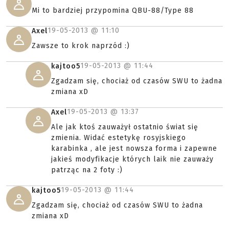
Mi to bardziej przypomina QBU-88/Type 88
19-05-2013 @
11:10
Axel
Zawsze to krok naprzód :)
19-05-2013 @
11:44
kajtoo5
Zgadzam się, chociaż od czasów SWU to żadna
zmiana xD
19-05-2013 @
13:37
Axel
Ale jak ktoś zauważył ostatnio świat się
zmienia. Widać estetykę rosyjskiego
karabinka , ale jest nowsza forma i zapewne
jakieś modyfikacje których laik nie zauważy
patrząc na 2 foty :)
19-05-2013 @
11:44
kajtoo5
Zgadzam się, chociaż od czasów SWU to żadna
zmiana xD