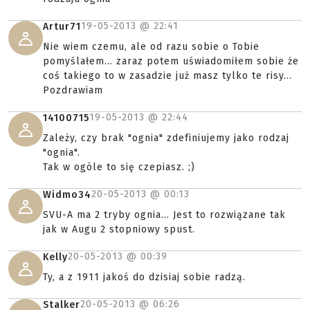
19-05-2013 @
22:41
Artur71
Nie wiem czemu, ale od razu sobie o Tobie
pomyślałem... zaraz potem uświadomiłem sobie że
coś takiego to w zasadzie już masz tylko te risy...
Pozdrawiam
19-05-2013 @
22:44
14100715
Zależy, czy brak "ognia" zdefiniujemy jako rodzaj
"ognia".
Tak w ogóle to się czepiasz. ;)
20-05-2013 @
00:13
Widmo34
SVU-A ma 2 tryby ognia... Jest to rozwiązane tak
jak w Augu 2 stopniowy spust.
20-05-2013 @
00:39
Kelly
Ty, a z 1911 jakoś do dzisiaj sobie radzą.
20-05-2013 @
06:26
Stalker