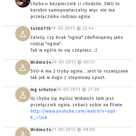
Chyba o bezpiecznik ci chodziło, SWU to
karabin samopowtarzalny więc nie ma
przełącznika rodzaju ognia
19-05-2013 @
22:44
14100715
Zależy, czy brak "ognia" zdefiniujemy jako
rodzaj "ognia".
Tak w ogóle to się czepiasz. ;)
20-05-2013 @
00:13
Widmo34
SVU-A ma 2 tryby ognia... Jest to rozwiązane
tak jak w Augu 2 stopniowy spust.
20-05-2013 @
21:38
mg schutze
Oj chyba się mylisz Widmo34 tam jest
przełącznik ognia, zobacz sobie na filmie
http://www.youtube.com/watch?v=uq0-
6_r7j48
21-05-2013 @
08:50
Widmo34