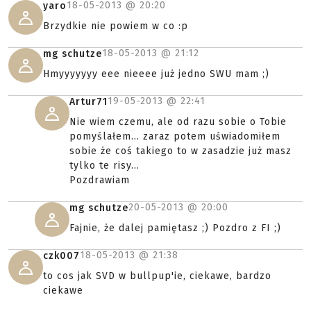
18-05-2013 @
20:20
yaro
Brzydkie nie powiem w co :p
18-05-2013 @
21:12
mg schutze
Hmyyyyyyy eee nieeee już jedno SWU mam ;)
19-05-2013 @
22:41
Artur71
Nie wiem czemu, ale od razu sobie o Tobie
pomyślałem... zaraz potem uświadomiłem
sobie że coś takiego to w zasadzie już masz
tylko te risy...
Pozdrawiam
20-05-2013 @
20:00
mg schutze
Fajnie, że dalej pamiętasz ;) Pozdro z FI ;)
18-05-2013 @
21:38
czk007
to cos jak SVD w bullpup'ie, ciekawe, bardzo
ciekawe