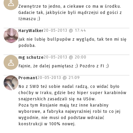
Zewnętrze to jedno, a ciekawe co ma w środku.
Gadacie tak, jakbyście byli mądrzejsi od gości z
Iżmaszu ;)
20-05-2013 @
17:44
HaryWalker
Jak nie lubię bullpupów z wyglądu, tak ten mi się
podoba.
20-05-2013 @
20:00
mg schutze
Fajnie, że dalej pamiętasz ;) Pozdro z FI ;)
20-05-2013 @
21:09
Promant
No z SWD też sobie nadal radzą, co widać było
choćby w Iraku, gdzie bez hiper super karabinów
snajperskich zasadzali się na USów.
Poza tym Rosjanie mają tez inne karabiny
wyborowe, a fabryka najwyraźniej robi to co jej
wygodnie, nie musi od podstaw wdrażać
konstrukcji w 100% nowej.