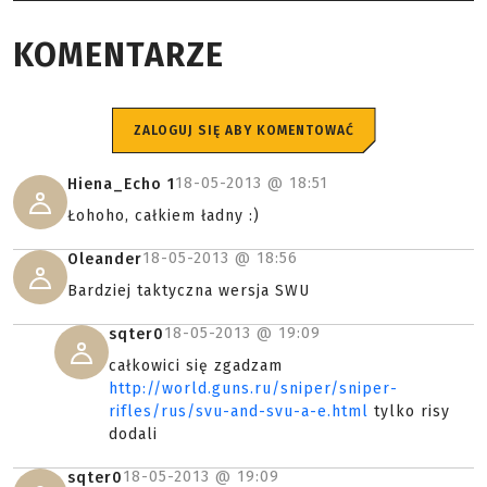
KOMENTARZE
ZALOGUJ SIĘ ABY KOMENTOWAĆ
18-05-2013 @
18:51
Hiena_Echo 1
Łohoho, całkiem ładny :)
18-05-2013 @
18:56
Oleander
Bardziej taktyczna wersja SWU
18-05-2013 @
19:09
sqter0
całkowici się zgadzam
http://world.guns.ru/sniper/sniper-
rifles/rus/svu-and-svu-a-e.html
tylko risy
dodali
18-05-2013 @
19:09
sqter0