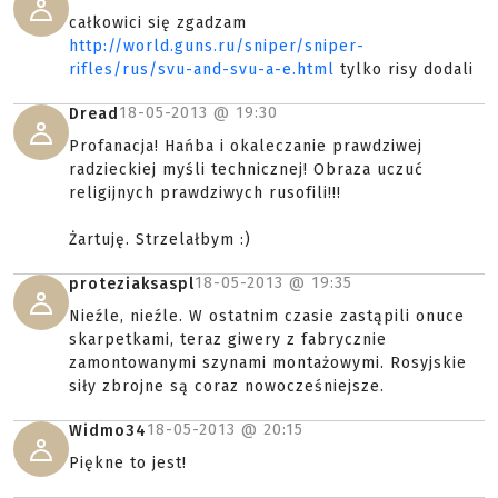
całkowici się zgadzam
http://world.guns.ru/sniper/sniper-
rifles/rus/svu-and-svu-a-e.html
tylko risy dodali
18-05-2013 @
19:30
Dread
Profanacja! Hańba i okaleczanie prawdziwej
radzieckiej myśli technicznej! Obraza uczuć
religijnych prawdziwych rusofili!!!
Żartuję. Strzelałbym :)
18-05-2013 @
19:35
proteziaksaspl
Nieźle, nieźle. W ostatnim czasie zastąpili onuce
skarpetkami, teraz giwery z fabrycznie
zamontowanymi szynami montażowymi. Rosyjskie
siły zbrojne są coraz nowocześniejsze.
18-05-2013 @
20:15
Widmo34
Piękne to jest!