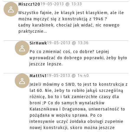
19-05-2013 @
13:33
Miszcz120
Wszystko fajnie, że klasyk jest klasykiem, ale ile
można męczyć się z konstrukcją z 1946 ?
Ładny karabinek, chociaż jak widać, nic nowego
praktycznie...
19-05-2013 @
13:36
SirHawk
Po co zmieniać coś, co dobre? Lepiej
wprowadzać do dobrego poprawki, żeby było
jeszcze lepsze.
19-05-2013 @
14:40
Matt141
Jeżeli mówimy o SWD, to jest to konstrukcja z
lat 60. Nie, żeby to robiło jakąś szczególną
różnicę, bo to i tak zamierzchłe czasy dla
broni ;P Co do samych wynalazków
Kałasznikowa i Dragunowa, uniwersalność to
pożądana w wojsku sprawa. Po co
intensywnie uczyć żołdaka obsługi zupełnie
nowej konstrukcji, skoro można jeszcze