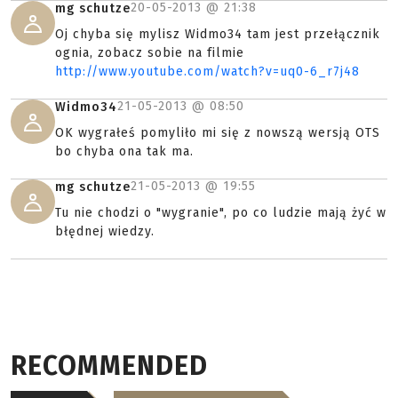
20-05-2013 @
21:38
mg schutze
Oj chyba się mylisz Widmo34 tam jest przełącznik
ognia, zobacz sobie na filmie
http://www.youtube.com/watch?v=uq0-6_r7j48
21-05-2013 @
08:50
Widmo34
OK wygrałeś pomyliło mi się z nowszą wersją OTS
bo chyba ona tak ma.
21-05-2013 @
19:55
mg schutze
Tu nie chodzi o "wygranie", po co ludzie mają żyć w
błędnej wiedzy.
RECOMMENDED