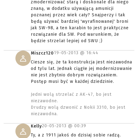
zmodernizować starą i doskonale dla niego
znaną, w dodatku używającą amunicji
poznanej przez wiek cały? Snajperzy i tak
będą używać bardziej 'wyrafinowanej' broni
jak SW-98, a ten karabin to jest praktyczne
rozwiązanie dla SW. Pod warunkiem, że
będzie strzelał lepiej od SWU ;)
19-05-2013 @
16:44
Miszcz120
Ciesze się, że ta konstrukcja jest niezawodna
od tylu lat. Jednak ciągłe jej modernizowanie
nie jest zbytnio dobrym rozwiązaniem.
Postęp musi być w każdej dziedzinie.
Jedni wolą strzelać z AK-47, bo jest
niezawodne.
Drudzy wolą dzwonić z Nokii 3310, bo jest
niezawodna.
20-05-2013 @
00:39
Kelly
Ty, a z 1911 jakoś do dzisiaj sobie radzą.