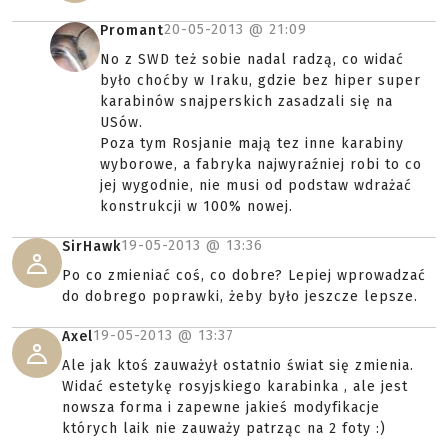
20-05-2013 @
21:09
Promant
No z SWD też sobie nadal radzą, co widać
było choćby w Iraku, gdzie bez hiper super
karabinów snajperskich zasadzali się na
USów.
Poza tym Rosjanie mają tez inne karabiny
wyborowe, a fabryka najwyraźniej robi to co
jej wygodnie, nie musi od podstaw wdrażać
konstrukcji w 100% nowej.
19-05-2013 @
13:36
SirHawk
Po co zmieniać coś, co dobre? Lepiej wprowadzać
do dobrego poprawki, żeby było jeszcze lepsze.
19-05-2013 @
13:37
Axel
Ale jak ktoś zauważył ostatnio świat się zmienia.
Widać estetykę rosyjskiego karabinka , ale jest
nowsza forma i zapewne jakieś modyfikacje
których laik nie zauważy patrząc na 2 foty :)