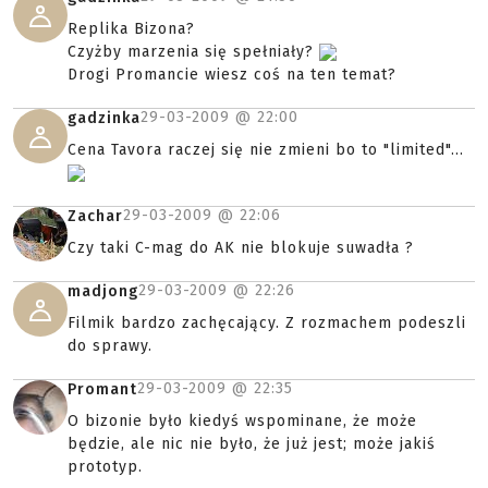
Replika Bizona?
Czyżby marzenia się spełniały?
Drogi Promancie wiesz coś na ten temat?
29-03-2009 @
22:00
gadzinka
Cena Tavora raczej się nie zmieni bo to "limited"...
29-03-2009 @
22:06
Zachar
Czy taki C-mag do AK nie blokuje suwadła ?
29-03-2009 @
22:26
madjong
Filmik bardzo zachęcający. Z rozmachem podeszli
do sprawy.
29-03-2009 @
22:35
Promant
O bizonie było kiedyś wspominane, że może
będzie, ale nic nie było, że już jest; może jakiś
prototyp.