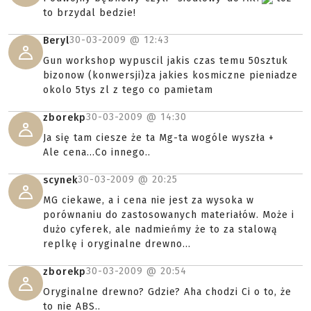
to brzydal bedzie!
30-03-2009 @
12:43
Beryl
Gun workshop wypuscil jakis czas temu 50sztuk
bizonow (konwersji)za jakies kosmiczne pieniadze
okolo 5tys zl z tego co pamietam
30-03-2009 @
14:30
zborekp
Ja się tam ciesze że ta Mg-ta wogóle wyszła +
Ale cena...Co innego..
30-03-2009 @
20:25
scynek
MG ciekawe, a i cena nie jest za wysoka w
porównaniu do zastosowanych materiałów. Może i
dużo cyferek, ale nadmieńmy że to za stalową
replkę i oryginalne drewno...
30-03-2009 @
20:54
zborekp
Oryginalne drewno? Gdzie? Aha chodzi Ci o to, że
to nie ABS..