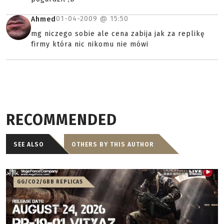
01-04-2009 @
15:50
Ahmed
mg niczego sobie ale cena zabija jak za replikę
firmy która nic nikomu nie mówi
RECOMMENDED
SEE ALSO
OTHERS BY THIS AUTHOR
GG/CO2/GBB REPLICAS