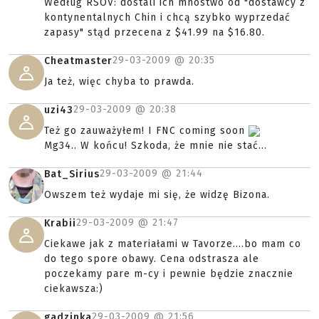
Według RSOV: dostali ich mnóstwo od "dostawcy z
kontynentalnych Chin i chcą szybko wyprzedać
zapasy" stąd przecena z $41.99 na $16.80.
29-03-2009 @
20:35
Cheatmaster
Ja też, więc chyba to prawda.
29-03-2009 @
20:38
uzi43
Też go zauważyłem! I FNC coming soon
Mg34.. W końcu! Szkoda, że mnie nie stać...
29-03-2009 @
21:44
Bat_Sirius
Owszem też wydaje mi się, że widzę Bizona.
29-03-2009 @
21:47
Krabii
Ciekawe jak z materiałami w Tavorze....bo mam co
do tego spore obawy. Cena odstrasza ale
poczekamy pare m-cy i pewnie będzie znacznie
ciekawsza:)
29-03-2009 @
21:56
gadzinka