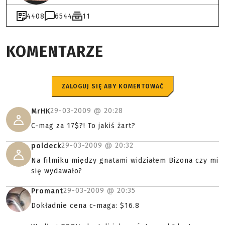
4408
6544
11
KOMENTARZE
ZALOGUJ SIĘ ABY KOMENTOWAĆ
29-03-2009 @
20:28
MrHK
C-mag za 17$?! To jakiś żart?
29-03-2009 @
20:32
poldeck
Na filmiku między gnatami widziałem Bizona czy mi
się wydawało?
29-03-2009 @
20:35
Promant
Dokładnie cena c-maga: $16.8