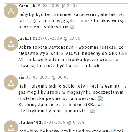
29-03-2009 @
22:37
Karol_K
mógłby być ten trommel karbowany , ale taki też
tak tragicznie nie wygląda.... może to jakaś wersja
poor men - volkssturm
29-03-2009 @
23:05
Jackall37
Dobra robota Daytonagun - wspomnę jeszcze, że
niedawno wypuścili STALOWE bebechy do GHK GBB
AK, ciekawe kiedy ich stronka będzie wreszcie
otwarta, bo może być bardzo ciekawie.
30-03-2009 @
00:05
sisi
Heh... Bizonik ładnie sobie leży i nęci (2:42min)... a
gaz mogli by zrobić w magazynku podczepianym
(buteleczka pewnie by tam weszła...
Bo domyślam się że to będzie GBB... ale
elektrykiem bym nie pogardził...
30-03-2009 @
01:04
stalker190
Podwójny bębnowy-czyli ''siodłowy''do AK?
toż