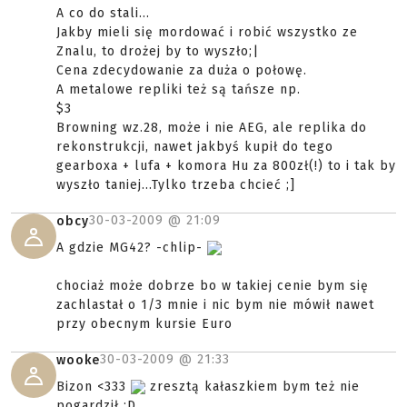
A co do stali...
Jakby mieli się mordować i robić wszystko ze
Znalu, to drożej by to wyszło;|
Cena zdecydowanie za duża o połowę.
A metalowe repliki też są tańsze np.
$3
Browning wz.28, może i nie AEG, ale replika do
rekonstrukcji, nawet jakbyś kupił do tego
gearboxa + lufa + komora Hu za 800zł(!) to i tak by
wyszło taniej...Tylko trzeba chcieć ;]
30-03-2009 @
21:09
obcy
A gdzie MG42? -chlip-
chociaż może dobrze bo w takiej cenie bym się
zachlastał o 1/3 mnie i nic bym nie mówił nawet
przy obecnym kursie Euro
30-03-2009 @
21:33
wooke
Bizon <333
zresztą kałaszkiem bym też nie
pogardził ;D