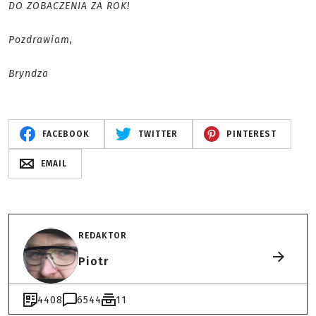
DO ZOBACZENIA ZA ROK!
Pozdrawiam,
Bryndza
FACEBOOK
TWITTER
PINTEREST
EMAIL
REDAKTOR
Piotr
4408
6544
11