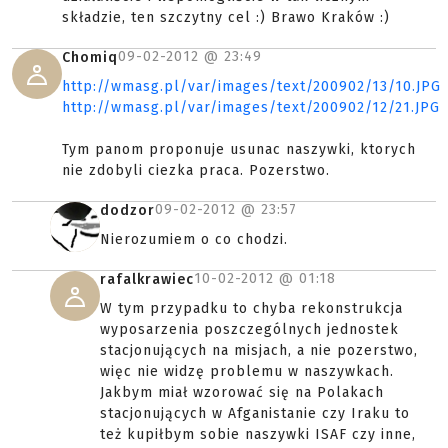
składzie, ten szczytny cel :) Brawo Kraków :)
09-02-2012 @
23:49
Chomiq
http://wmasg.pl/var/images/text/200902/13/10.JPG
http://wmasg.pl/var/images/text/200902/12/21.JPG
Tym panom proponuje usunac naszywki, ktorych
nie zdobyli ciezka praca. Pozerstwo.
09-02-2012 @
23:57
dodzor
Nierozumiem o co chodzi.
10-02-2012 @
01:18
rafalkrawiec
W tym przypadku to chyba rekonstrukcja
wyposarzenia poszczególnych jednostek
stacjonujących na misjach, a nie pozerstwo,
więc nie widzę problemu w naszywkach.
Jakbym miał wzorować się na Polakach
stacjonujących w Afganistanie czy Iraku to
też kupiłbym sobie naszywki ISAF czy inne,