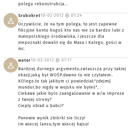
polega rekonstrukcja...
10-02-2012 @
01:24
Srubokret
Oczywiście, że na tym polega, to jest zapewne
fikcyjne konto kogoś kto nas nie za bardzo lubi z
małopolskiego środowiska, i jeszcze dla
niepoznaki dowalił się do Maxa i Kalego, gości w
mc.
10-02-2012 @
07:17
water
Bardziej durnego argumentu,zwlaszcza przy takiej
okazji,jaką był WOŚP,dawno tu nie czytałem..
KOlego,to tak jakbym ci powiedział,"zdejmij
mundur,bo nigdy w wojsku nie byłeś"...
Ciekawe jakie bylo zaangażowanie w w/w impreze
z twojej strony?
Ciepły obiad u babci?
Panowie wynik zbiórki sie liczy!
Im wiecej lansu,tym wiecej hajsu!