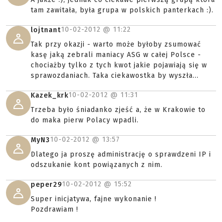
tam zawitała, była grupa w polskich panterkach :).
10-02-2012 @
11:22
lojtnant
Tak przy okazji - warto może byłoby zsumować
kasę jaką zebrali maniacy ASG w całej Polsce -
chociażby tylko z tych kwot jakie pojawiają się w
sprawozdaniach. Taka ciekawostka by wyszła...
10-02-2012 @
11:31
Kazek_krk
Trzeba było śniadanko zjeść a, że w Krakowie to
do maka pierw Polacy wpadli.
10-02-2012 @
13:57
MyN3
Dlatego ja proszę administrację o sprawdzeni IP i
odszukanie kont powiązanych z nim.
10-02-2012 @
15:52
peper29
Super inicjatywa, fajne wykonanie !
Pozdrawiam !