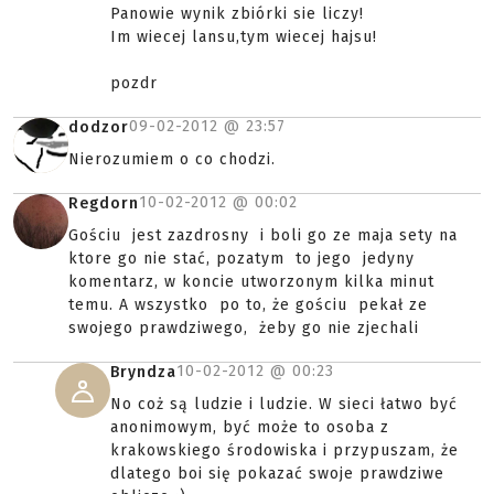
Panowie wynik zbiórki sie liczy!
Im wiecej lansu,tym wiecej hajsu!
pozdr
09-02-2012 @
23:57
dodzor
Nierozumiem o co chodzi.
10-02-2012 @
00:02
Regdorn
Gościu jest zazdrosny i boli go ze maja sety na
ktore go nie stać, pozatym to jego jedyny
komentarz, w koncie utworzonym kilka minut
temu. A wszystko po to, że gościu pekał ze
swojego prawdziwego, żeby go nie zjechali
10-02-2012 @
00:23
Bryndza
No coż są ludzie i ludzie. W sieci łatwo być
anonimowym, być może to osoba z
krakowskiego środowiska i przypuszam, że
dlatego boi się pokazać swoje prawdziwe