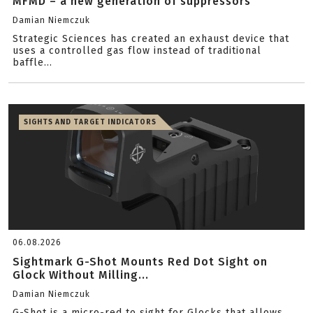
MFMD – a new generation of suppressors
Damian Niemczuk
Strategic Sciences has created an exhaust device that
uses a controlled gas flow instead of traditional
baffle...
SIGHTS AND TARGET INDICATORS
06.08.2026
Sightmark G-Shot Mounts Red Dot Sight on
Glock Without Milling...
Damian Niemczuk
G-Shot is a micro-red to sight for Glocks that allows