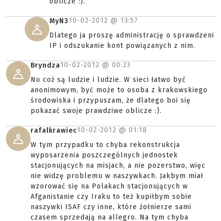
oblicze :).
10-02-2012 @
13:57
MyN3
Dlatego ja proszę administrację o sprawdzeni
IP i odszukanie kont powiązanych z nim.
10-02-2012 @
00:23
Bryndza
No coż są ludzie i ludzie. W sieci łatwo być
anonimowym, być może to osoba z krakowskiego
środowiska i przypuszam, że dlatego boi się
pokazać swoje prawdziwe oblicze :).
10-02-2012 @
01:18
rafalkrawiec
W tym przypadku to chyba rekonstrukcja
wyposarzenia poszczególnych jednostek
stacjonujących na misjach, a nie pozerstwo, więc
nie widzę problemu w naszywkach. Jakbym miał
wzorować się na Polakach stacjonujących w
Afganistanie czy Iraku to też kupiłbym sobie
naszywki ISAF czy inne, które żołnierze sami
czasem sprzedają na allegro. Na tym chyba