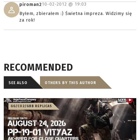
10-02-2012 @
19:03
piroman2
Byłem, zbierałem :) Świetna impreza. Widzimy się
za rok!
RECOMMENDED
SEE ALSO
OTHERS BY THIS AUTHOR
GG/CO2/GBB REPLICAS