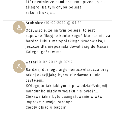
które żołnierze sami czasem sprzedają na
allegro. Na tym chyba polega
rekonstrukcja...
10-02-2012 @
01:24
Srubokret
Oczywiście, że na tym polega, to jest
zapewne fikcyjne konto kogoś kto nas nie za
bardzo lubi z małopolskiego środowiska, i
jeszcze dla niepoznaki dowalił się do Maxa i
Kalego, gości w mc.
10-02-2012 @
07:17
water
Bardziej durnego argumentu,zwlaszcza przy
takiej okazji,jaką był WOŚP,dawno tu nie
czytałem..
KOlego,to tak jakbym ci powiedział,"zdejmij
mundur,bo nigdy w wojsku nie byłeś"...
Ciekawe jakie bylo zaangażowanie w w/w
impreze z twojej strony?
Ciepły obiad u babci?