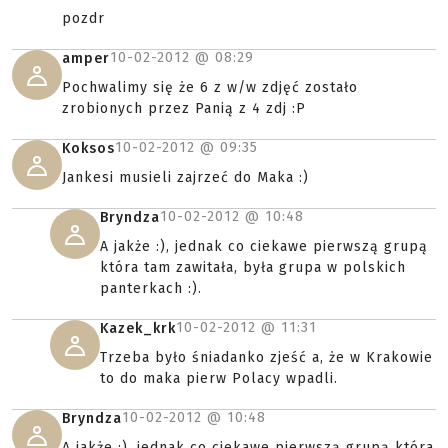
pozdr
10-02-2012 @
08:29
amper
Pochwalimy się że 6 z w/w zdjęć zostało
zrobionych przez Panią z 4 zdj :P
10-02-2012 @
09:35
Koksos
Jankesi musieli zajrzeć do Maka :)
10-02-2012 @
10:48
Bryndza
A jakże :), jednak co ciekawe pierwszą grupą
która tam zawitała, była grupa w polskich
panterkach :).
10-02-2012 @
11:31
Kazek_krk
Trzeba było śniadanko zjeść a, że w Krakowie
to do maka pierw Polacy wpadli.
10-02-2012 @
10:48
Bryndza
A jakże :), jednak co ciekawe pierwszą grupą która