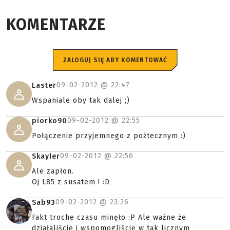
KOMENTARZE
ZALOGUJ SIĘ ABY KOMENTOWAĆ
09-02-2012 @
22:47
Laster
Wspaniale oby tak dalej ;)
09-02-2012 @
22:55
piorko90
Połączenie przyjemnego z pożtecznym :)
09-02-2012 @
22:56
Skayler
Ale zapłon.
Oj L85 z susatem ! :D
09-02-2012 @
23:26
Sab93
Fakt troche czasu minęło :P Ale ważne że
działaliście i wspomogliście w tak licznym