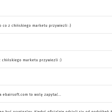
 co z chińskiego marketu przywiezli :)
 chińskiego marketu przywiezli :)
 ebairsoft.com to wolę zapytać...
n być oryginalny. Kiedyś oficjalnie odcięli się od podróbek 