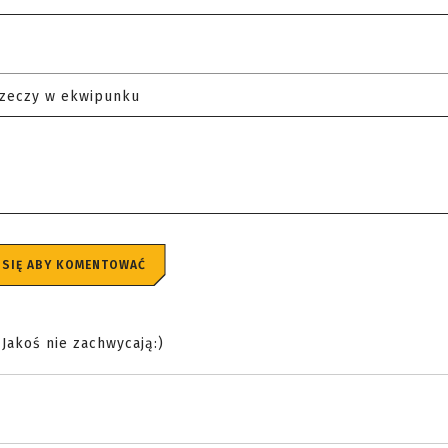
rzeczy w ekwipunku
 SIĘ ABY KOMENTOWAĆ
 Jakoś nie zachwycają:)