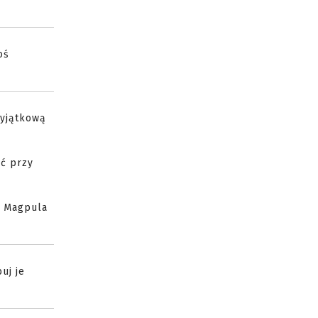
oś
wyjątkową
ać przy
o Magpula
uj je