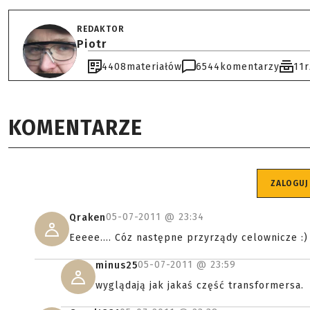
REDAKTOR
Piotr
4408
materiałów
6544
komentarzy
11
KOMENTARZE
ZALOGUJ
05-07-2011 @
23:34
Qraken
Eeeee.... Cóz następne przyrządy celownicze :)
05-07-2011 @
23:59
minus25
wyglądają jak jakaś część transformersa.