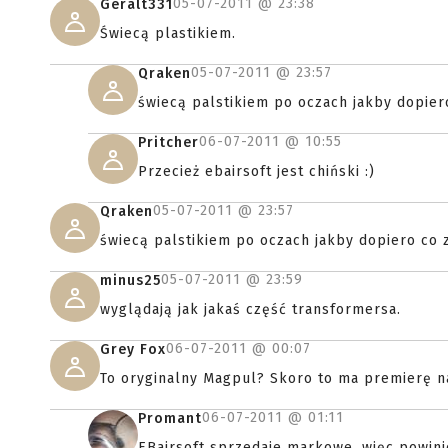
05-07-2011 @
23:38
Geralt331
Świecą plastikiem.
05-07-2011 @
23:57
Qraken
świecą palstikiem po oczach jakby dopiero
06-07-2011 @
10:55
Pritcher
Przecież ebairsoft jest chiński :)
05-07-2011 @
23:57
Qraken
świecą palstikiem po oczach jakby dopiero co z
05-07-2011 @
23:59
minus25
wyglądają jak jakaś część transformersa.
06-07-2011 @
00:07
Grey Fox
To oryginalny Magpul? Skoro to ma premierę na
06-07-2011 @
01:11
Promant
EBairsoft sprzedaje markowe, więc powinie