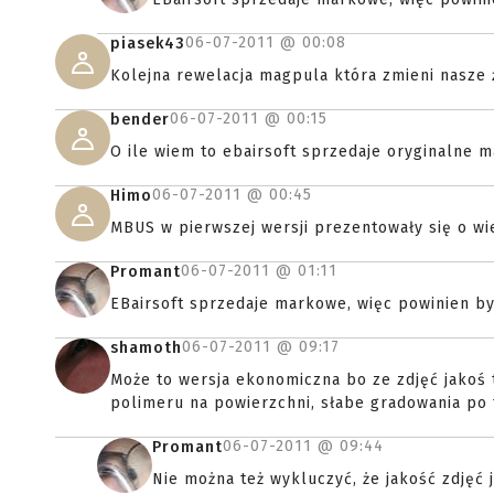
06-07-2011 @
00:08
piasek43
Kolejna rewelacja magpula która zmieni nasze 
06-07-2011 @
00:15
bender
O ile wiem to ebairsoft sprzedaje oryginalne 
06-07-2011 @
00:45
Himo
MBUS w pierwszej wersji prezentowały się o wie
06-07-2011 @
01:11
Promant
EBairsoft sprzedaje markowe, więc powinien być
06-07-2011 @
09:17
shamoth
Może to wersja ekonomiczna bo ze zdjęć jakoś t
polimeru na powierzchni, słabe gradowania po f
06-07-2011 @
09:44
Promant
Nie można też wykluczyć, że jakość zdjęć 