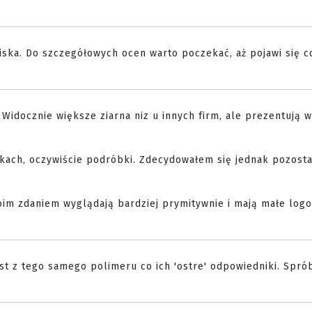
niska. Do szczegółowych ocen warto poczekać, aż pojawi się c
 Widocznie większe ziarna niz u innych firm, ale prezentują 
ękach, oczywiście podróbki. Zdecydowałem się jednak pozost
oim zdaniem wyglądają bardziej prymitywnie i mają małe log
est z tego samego polimeru co ich 'ostre' odpowiedniki. Sprób