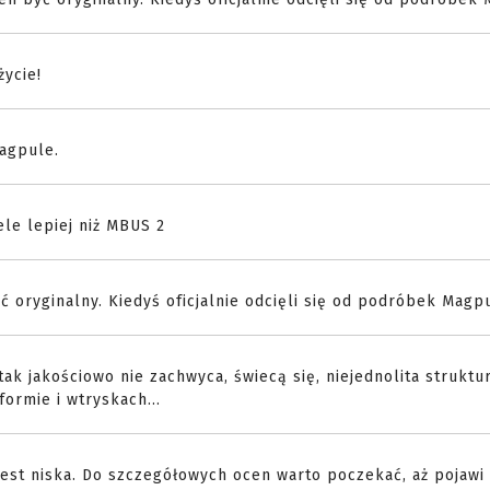
życie!
magpule.
le lepiej niż MBUS 2
 oryginalny. Kiedyś oficjalnie odcięli się od podróbek Magpu
ak jakościowo nie zachwyca, świecą się, niejednolita struktu
ormie i wtryskach...
jest niska. Do szczegółowych ocen warto poczekać, aż pojawi 