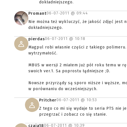
dokładniejszego.
06-07-2011 @
09:44
Promant
Nie można też wykluczyć, że jakość zdjęć jest 
dokładniejszego.
06-07-2011 @
10:18
pierdas
Magpul robi własnie części z takiego polimeru.
wytrzymałość.
MBUS w wersji 2 miałem już pół roku temu w r
swoich ver.1. Sa poprostu łądniejsze ;D.
Nowsze przyrządy są sporo niższe i węższe, m
w porównaniu do wcześniejszych.
06-07-2011 @
10:53
Pritcher
Z tego co mi się wydaje to seria PTS nie j
przegrzać i zobacz co się stanie.
06-07-2011 @
10:39
czaja18