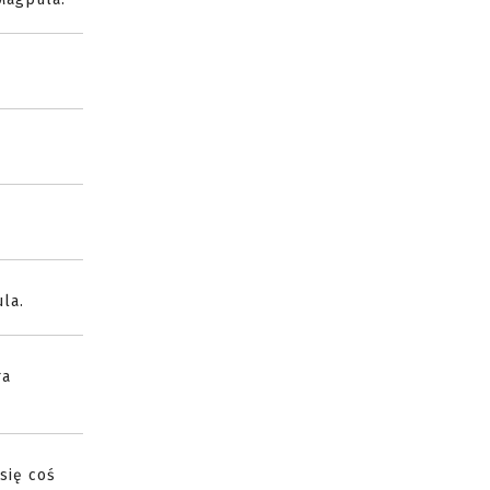
la.
ra
się coś