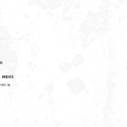
om
ii
MBUS
ymi w