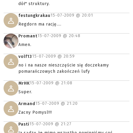
dół" struktury.
15-07-2009 @
20:01
festungkrakau
Regdorn ma rację....
15-07-2009 @
20:48
Promant
Amen.
15-07-2009 @
20:59
volf13
no i na nasze nieszczęście się doczekamy
pomarańczowych zakończeń lufy
15-07-2009 @
21:08
MrHK
Super.
15-07-2009 @
21:20
Armand
Zacny Pomysl!!!
15-07-2009 @
21:27
Pasti
Ja sądzę że mimo wszystko powinniśmy coś