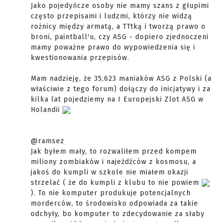
Jako pojedyńcze osoby nie mamy szans z głupimi
często przepisami i ludzmi, którzy nie widzą
rożnicy między armatą, a TTtką i tworzą prawo o
broni, paintball'u, czy ASG - dopiero zjednoczeni
mamy poważne prawo do wypowiedzenia się i
kwestionowania przepisów.
Mam nadzieję, że 35,623 maniaków ASG z Polski (a
właściwie z tego forum) dołączy do inicjatywy i za
kilka lat pojedziemy na I Europejski Zlot ASG w
Holandii
@ramsez
Jak byłem mały, to rozwaliłem przed kompem
miliony zombiaków i najeźdźców z kosmosu, a
jakoś do kumpli w szkole nie miałem okazji
strzelać ( że do kumpli z klubu to nie powiem
). To nie komputer produkuje potencjalnych
morderców, to środowisko odpowiada za takie
odchyły, bo komputer to zdecydowanie za słaby