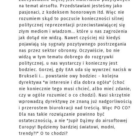
na temat airsoftu. Przedstawiani jesteśmy jako
pasjonaci, z kodeksem honorowym itd. Więc nie
rozumiem skąd to poczucie konieczności silnej
politycznej reprezentacji przeciwstawiającej się
złym mediom i władzom... które u nas zagrożenia
jak dotąd nie widzą. Nawet częściej niż kiedyś
pojawiają się sygnały pozytywnego postrzegania
nas przez sektor obronny. Oczywiście, bo nie
widzą w tym tematu dobrego do rozgrywki
politycznej, u nas wystarczy i konieczny jest
bodziec. Gorzej, gdy EAA uda się wywrzeć nacisk w
Brukseli i... powstanie owy bodziec - kolejna
dyrektywa "w interesie i dla dobra ogółu" (choć
nie koniecznie tego musi chcieć, albo mieć zdanie,
czy w ogóle rozumieć o co chodzi). Nasi skrzętnie
wprowadzą dyrektywę ze znaną już nadgorliwością
i przerostem biurokracji nad treścią. Więc PO CO?
Dla nas takie rozwiązanie powinno być
ostatecznością, a nie "Jupi! Dążmy do airsoftowej
Europy! Będziemy bardziej światowi, modni,
trendy?!" O to chodzi?