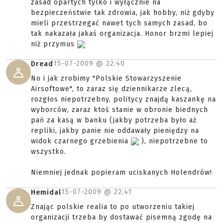
zasad opartych tylko i wyłącznie na
bezpieczeństwie tak zdrowia, jak hobby, niż gdyby
mieli przestrzegać nawet tych samych zasad, bo
tak nakazała jakaś organizacja. Honor brzmi lepiej
niż przymus
15-07-2009 @
22:40
Dread
No i jak zrobimy "Polskie Stowarzyszenie
Airsoftowe", to zaraz się dziennikarze zlecą,
rozgłos niepotrzebny, politycy znajdą kaszankę na
wyborców, zaraz ktoś stanie w obronie biednych
pań za kasą w banku (jakby potrzeba było aż
repliki, jakby panie nie oddawały pieniędzy na
widok czarnego grzebienia
), niepotrzebne to
wszystko.
Niemniej jednak popieram uciskanych Holendrów!
15-07-2009 @
22:41
Hemidal
Znając polskie realia to po utworzeniu takiej
organizacji trzeba by dostawać pisemną zgodę na