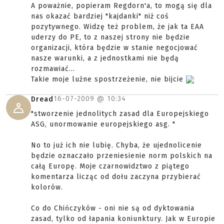
A poważnie, popieram Regdorn'a, to mogą się dla
nas okazać bardziej "kajdanki" niż coś
pozytywnego. Widzę też problem, że jak ta EAA
uderzy do PE, to z naszej strony nie będzie
organizacji, która będzie w stanie negocjować
nasze warunki, a z jednostkami nie będą
rozmawiać...
Takie moje luźne spostrzeżenie, nie bijcie
16-07-2009 @
10:34
Dread
"stworzenie jednolitych zasad dla Europejskiego
ASG, unormowanie europejskiego asg. "
No to już ich nie lubię. Chyba, że ujednolicenie
będzie oznaczało przeniesienie norm polskich na
całą Europę. Moje czarnowidztwo z piątego
komentarza licząc od dołu zaczyna przybierać
kolorów.
Co do Chińczyków - oni nie są od dyktowania
zasad, tylko od łapania koniunktury. Jak w Europie