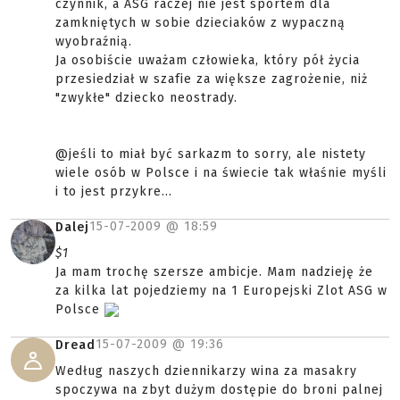
czynnik, a ASG raczej nie jest sportem dla
zamkniętych w sobie dzieciaków z wypaczną
wyobraźnią.
Ja osobiście uważam człowieka, który pół życia
przesiedział w szafie za większe zagrożenie, niż
"zwykłe" dziecko neostrady.
@jeśli to miał być sarkazm to sorry, ale nistety
wiele osób w Polsce i na świecie tak właśnie myśli
i to jest przykre...
15-07-2009 @
18:59
Dalej
$1
Ja mam trochę szersze ambicje. Mam nadzieję że
za kilka lat pojedziemy na 1 Europejski Zlot ASG w
Polsce
15-07-2009 @
19:36
Dread
Według naszych dziennikarzy wina za masakry
spoczywa na zbyt dużym dostępie do broni palnej