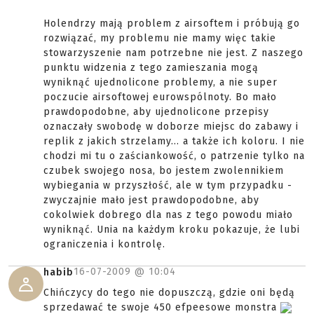
Holendrzy mają problem z airsoftem i próbują go
rozwiązać, my problemu nie mamy więc takie
stowarzyszenie nam potrzebne nie jest. Z naszego
punktu widzenia z tego zamieszania mogą
wyniknąć ujednolicone problemy, a nie super
poczucie airsoftowej eurowspólnoty. Bo mało
prawdopodobne, aby ujednolicone przepisy
oznaczały swobodę w doborze miejsc do zabawy i
replik z jakich strzelamy... a także ich koloru. I nie
chodzi mi tu o zaściankowość, o patrzenie tylko na
czubek swojego nosa, bo jestem zwolennikiem
wybiegania w przyszłość, ale w tym przypadku -
zwyczajnie mało jest prawdopodobne, aby
cokolwiek dobrego dla nas z tego powodu miało
wyniknąć. Unia na każdym kroku pokazuje, że lubi
ograniczenia i kontrolę.
16-07-2009 @
10:04
habib
Chińczycy do tego nie dopuszczą, gdzie oni będą
sprzedawać te swoje 450 efpeesowe monstra