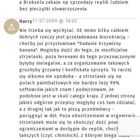
a Bruksela zakaże np sprzedaży replik ludziom
bez pieczątki stowarzyszenia.
17-07-2009 @
18:02
Harry
Nie trzeba się wychylać. UE mimo kilku całkiem
dobrych rzeczy jest przeładowana biurokracją -
choćby już przysłowiowe "badanie krzywizny
banana". Mogłoby dojść do tego, że nieoficjalne
strzelanki, poza terenami do tego przeznaczonymi
byłyby nielegalne, a za organizowanie takowych
groziłyby grzywny i konfiskata sprzętu. To raczej
się nikomu nie spodoba - a strzelanie się na
polach paintballowych nie bardzo leży 99%
softowców jakich znam i podejrzewam, że
podobnie jest w skali całego kraju. Z jednej strony
jakieś odgórne przepisy mogłyby coś tam zdziałać,
a z drugiej tak jak tu piszą przedmówcy -
pociągnąć w dół. Poza obostrzeniami w organizacji
strzelanek może się to skończyć dość poważnymi
ograniczeniami w dostępie do replik, choćby tych
tańszych (czyt. chińskich), z którymi biega masa