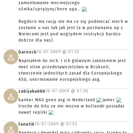
zamontowanie mocniejszego
silnika/sprężyny/bore upa...
Regdorn ma rację nie ma co się podniecać niech w
zostanie u nas tak jak jest (a w porównaniu np z
Niemcami jest pod względem restrykcji bardzo
dobrze dla nas).
16-07-2009 @
01:32
Darnock
Napisałem do nich. I ich głównym założeniem jest
mieć silne przedstawicielstwo w Brukseli,
stworzenie jednolitych zasad dla Europejskiego
ASG, unormowanie europejskiego asg.
16-07-2009 @
07:36
zabijaka666
kanker MAG geen asg in Nederland
jamer
troche do kitu ze nie mozna w hollandii posiadac
nawet repliki
16-07-2009 @
07:53
Fanatik
Regdorn i Hemidal mają całkowitą rację, trzeba to