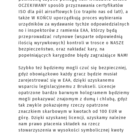
OCZEKIWANY sposób przyznawania certyfikatów
ISO dla pól airsoftowych (co trapiło nas od lat!), a
także W KOŃCU uporządkują proces wybierania
urzędników za wydawanie tychże odpowiedzialnych
no i inspektorów z ramienia EAA, którzy będą
przeprowadzać rutynowe (wsparte odpowiednią
ilością wyrywkowych) kontroli w trosce o NASZE
bezpieczeństwo, oraz nakładać kary, na
popełniających karygodne błędy zagrażające NAM!
Szybko też będziemy mogli czuć się bezpieczniej,
gdyż obowiązkowo każdy gracz będzie musiał
zarejestrować się w EAA, dzięki uzyskanemu
wsparciu legislacyjnemu z Brukseli. Licencje
opatrzone bardzo barwnym hologramem będziemy
mogli pokazywać znajomym z dumą i chlubą, gdyż
tak zwykle pokazujemy rzeczy opatrzone
znaczkiem skarbowym w kwotach od 100 EUR w
górę. Dzięki uzyskanej licencji, uzyskamy należne
nam prawo płacenia składek na rzecz
stowarzyszenia w wysokości symbolicznej kwoty