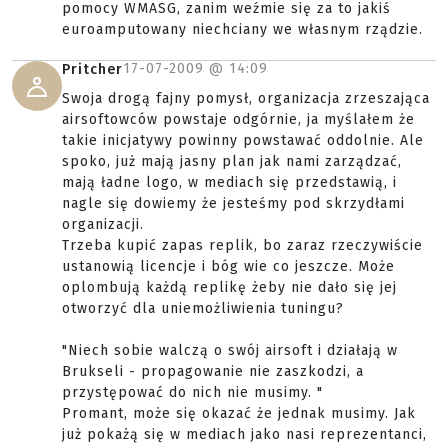
pomocy WMASG, zanim weźmie się za to jakiś
euroamputowany niechciany we własnym rządzie.
17-07-2009 @
14:09
Pritcher
Swoja drogą fajny pomysł, organizacja zrzeszająca
airsoftowców powstaje odgórnie, ja myślałem że
takie inicjatywy powinny powstawać oddolnie. Ale
spoko, już mają jasny plan jak nami zarządzać,
mają ładne logo, w mediach się przedstawią, i
nagle się dowiemy że jesteśmy pod skrzydłami
organizacji.
Trzeba kupić zapas replik, bo zaraz rzeczywiście
ustanowią licencje i bóg wie co jeszcze. Może
oplombują każdą replikę żeby nie dało się jej
otworzyć dla uniemożliwienia tuningu?
"Niech sobie walczą o swój airsoft i działają w
Brukseli - propagowanie nie zaszkodzi, a
przystępować do nich nie musimy. "
Promant, może się okazać że jednak musimy. Jak
już pokażą się w mediach jako nasi reprezentanci,