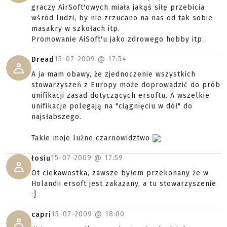
graczy AirSoft'owych miała jakąś siłę przebicia
wśród ludzi, by nie zrzucano na nas od tak sobie
masakry w szkołach itp.
Promowanie AiSoft'u jako zdrowego hobby itp.
15-07-2009 @
17:54
Dread
A ja mam obawy, że zjednoczenie wszystkich
stowarzyszeń z Europy może doprowadzić do prób
unifikacji zasad dotyczących ersoftu. A wszelkie
unifikacje polegają na "ciągnięciu w dół" do
najsłabszego.
Takie moje luźne czarnowidztwo
15-07-2009 @
17:59
łosiu
Ot ciekawostka, zawsze byłem przekonany że w
Holandii ersoft jest zakazany, a tu stowarzyszenie
:]
15-07-2009 @
18:00
capri