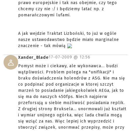
prawo europejskie i tak nas obejmie, czy tego
chcemy czy nie :/ i będziemy latać np. z
pomarańczowymi lufami.
A jak wejdzie Traktat Lizboński, to już w ogóle
nasze ustawodawstwo będzie miało marginalne
znaczenie - tak mówią
17-07-2009 @
12:56
Xander_Blade
Pomysł może i ciekawy, ale wykonawca... budzi
wątpliwości. Problem polega na "unifikacji" i
braku doświadczenia holendrów z ASG. Nie ma się
co podpinać pod organizacje w ktorej szczyt
marzeń to posiadanie jakiegokolwiek AEGa, jak to
się ma do naszych 450fps. Niech najpierw
przeforsują u siebie możliwość posiadania replik.
Z drugiej strony Bruksela... unormowali już kształt
i wymiar unijnego ogórka, więc lada chwila mogą
się wziąć za nas. Więc lepiej ich wyprzedzić i
stworzyć związek, unormwać przepisy, może przy