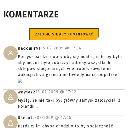
KOMENTARZE
ZALOGUJ SIĘ ABY KOMENTOWAĆ
15-07-2009 @
17:34
Radomir91
Pomysł bardzo dobry oby się udało , miło by było
aby można było zobaczyć adresy wszystkich
sklepów stacjonarnych w europie. zawsze na
wakacjach za granicą jest wtedy na co popatrzeć
15-07-2009 @
17:42
woytaz2
Myślę, że nie taki był główny zamysł założycieli z
Holandii...
15-07-2009 @
17:46
Ukesu
Bardziej im chyba chodzi o to by społeczność