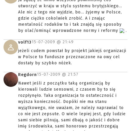
utworzyć w kraju w stylu systemu brytyjskiego...
Ale nic z tego nie wyjdzie, bo... żyjemy w Polsce,
gdzie ciężko cokolwiek zrobić. A i znając
mentalność rodaków to i tak znajdą się sposoby
by olać/ominąć wprowadzone normy i reformy
.
15-07-2009 @
21:49
volf13
jeżeli cudem powstał by projekt jakiejś organizacji
w Polsce to fundusze przeznaczone na owy cel
dostały by szybko nóżek.
15-07-2009 @
21:57
Regdorn
Nawet jeśli z początku taką organizacją by
kierowali ludzie sensowni, z czasem by to się
rozpłynęło. Taka organizacja to ostateczność i
wyższa konieczność. Dopóki nie ma stanu
wyjątkowego, nie uważam, że należy naprawiać to
co nie jest zepsute. O wiele lepiej jest, gdy ludzie
sami siebie pilnują, sami dbają o jakość i dobre
imię środowiska, sami honorowo przestrzegają