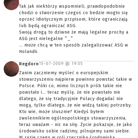
Tak jak niektórzy wspomnieli, prawdopodobnie
chodzi o stworzenie czegoś co bedzie mogło się
oprzeć idiotycznym przpisom, które ograniczają
lub będą ograniczać ASG.
Swoją drogą to dziwne że mają legalne prochy a
ASG jest nielegalne ^_^
... może chcą w ten sposób zalegalizować ASG w
Holandii.
15-07-2009 @
19:55
Regdorn
Zanim zaczniemy myśleć o europejskim
stowarzyszeniu najpierw powinno powstać takie w
Polsce. Póki co, mimo licznych prób takie nie
powstało i... teraz myślę, że nie powstało nie
dlatego, że się tradycyjnie Polacy dogadać nie
mogą, tylko dlatego, że nie widzą takiej potrzeby.
Kto wie, może słusznie? Kiedyś byłem
zwolennikiem ogólnopolskiego stowarzyszenia,
teraz uważam - nic na siłę. Życie pokazuje, że jako
środowisko sobie radzimy, pilnujemy sami siebie.
W razie czego w roli rzecznika środowiska