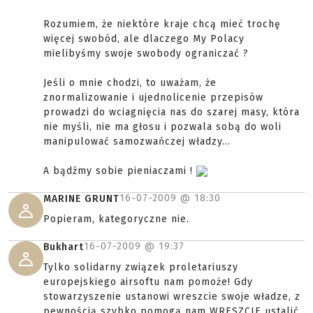
Rozumiem, że niektóre kraje chcą mieć trochę
więcej swobód, ale dlaczego My Polacy
mielibyśmy swoje swobody ograniczać ?
Jeśli o mnie chodzi, to uważam, że
znormalizowanie i ujednolicenie przepisów
prowadzi do wciagnięcia nas do szarej masy, która
nie myśli, nie ma głosu i pozwala sobą do woli
manipulować samozwańczej władzy...
A bądźmy sobie pieniaczami !
16-07-2009 @
18:30
MARINE GRUNT
Popieram, kategoryczne nie.
16-07-2009 @
19:37
Bukhart
Tylko solidarny związek proletariuszy
europejskiego airsoftu nam pomoże! Gdy
stowarzyszenie ustanowi wreszcie swoje władze, z
pewnością szybko pomogą nam WRESZCIE ustalić