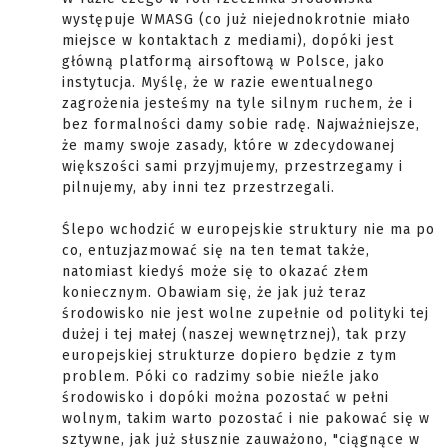
występuje WMASG (co już niejednokrotnie miało
miejsce w kontaktach z mediami), dopóki jest
główną platformą airsoftową w Polsce, jako
instytucja. Myślę, że w razie ewentualnego
zagrożenia jesteśmy na tyle silnym ruchem, że i
bez formalności damy sobie radę. Najważniejsze,
że mamy swoje zasady, które w zdecydowanej
większości sami przyjmujemy, przestrzegamy i
pilnujemy, aby inni tez przestrzegali.
Ślepo wchodzić w europejskie struktury nie ma po
co, entuzjazmować się na ten temat także,
natomiast kiedyś może się to okazać złem
koniecznym. Obawiam się, że jak już teraz
środowisko nie jest wolne zupełnie od polityki tej
dużej i tej małej (naszej wewnętrznej), tak przy
europejskiej strukturze dopiero będzie z tym
problem. Póki co radzimy sobie nieźle jako
środowisko i dopóki można pozostać w pełni
wolnym, takim warto pozostać i nie pakować się w
sztywne, jak już słusznie zauważono, "ciągnące w