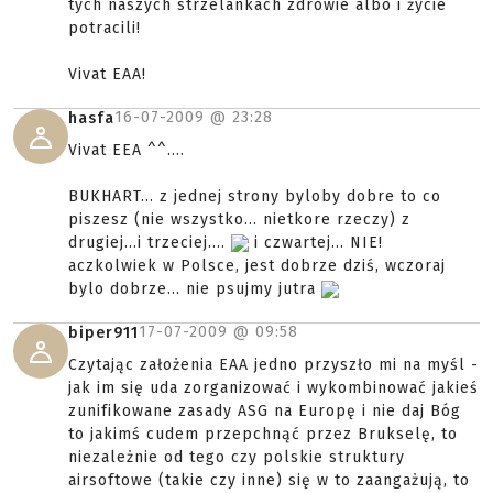
tych naszych strzelankach zdrowie albo i życie
potracili!
Vivat EAA!
16-07-2009 @
23:28
hasfa
Vivat EEA ^^....
BUKHART... z jednej strony byloby dobre to co
piszesz (nie wszystko... nietkore rzeczy) z
drugiej...i trzeciej....
i czwartej... NIE!
aczkolwiek w Polsce, jest dobrze dziś, wczoraj
bylo dobrze... nie psujmy jutra
17-07-2009 @
09:58
biper911
Czytając założenia EAA jedno przyszło mi na myśl -
jak im się uda zorganizować i wykombinować jakieś
zunifikowane zasady ASG na Europę i nie daj Bóg
to jakimś cudem przepchnąć przez Brukselę, to
niezależnie od tego czy polskie struktury
airsoftowe (takie czy inne) się w to zaangażują, to