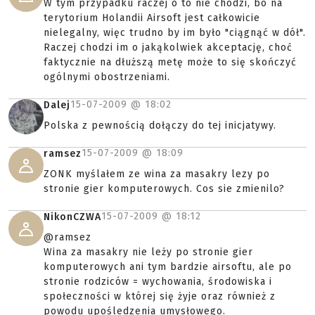
W tym przypadku raczej o to nie chodzi, bo na
terytorium Holandii Airsoft jest całkowicie
nielegalny, więc trudno by im było "ciągnąć w dół".
Raczej chodzi im o jakąkolwiek akceptację, choć
faktycznie na dłuższą metę może to się skończyć
ogólnymi obostrzeniami.
15-07-2009 @
18:02
Dalej
Polska z pewnością dołączy do tej inicjatywy.
15-07-2009 @
18:09
ramsez
ZONK myślałem ze wina za masakry lezy po
stronie gier komputerowych. Cos sie zmienilo?
15-07-2009 @
18:12
NikonCZWA
@ramsez
Wina za masakry nie leży po stronie gier
komputerowych ani tym bardzie airsoftu, ale po
stronie rodziców = wychowania, środowiska i
społeczności w której się żyje oraz również z
powodu upośledzenia umysłowego.