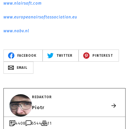
www.nlairsoft.com
www.europeanairsoftassociation.eu
www.nabv.nl
FACEBOOK
TWITTER
PINTEREST
EMAIL
REDAKTOR
Piotr
4408
6544
11