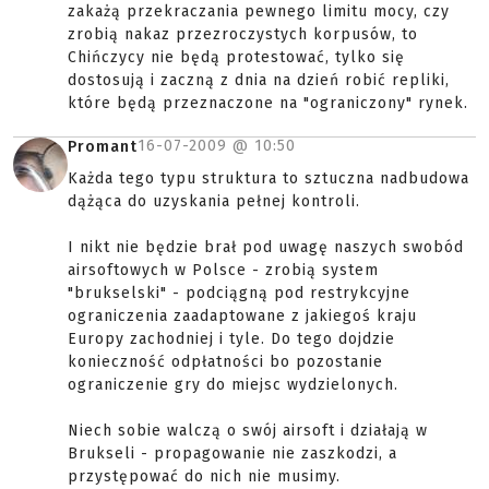
zakażą przekraczania pewnego limitu mocy, czy
zrobią nakaz przezroczystych korpusów, to
Chińczycy nie będą protestować, tylko się
dostosują i zaczną z dnia na dzień robić repliki,
które będą przeznaczone na "ograniczony" rynek.
16-07-2009 @
10:50
Promant
Każda tego typu struktura to sztuczna nadbudowa
dążąca do uzyskania pełnej kontroli.
I nikt nie będzie brał pod uwagę naszych swobód
airsoftowych w Polsce - zrobią system
"brukselski" - podciągną pod restrykcyjne
ograniczenia zaadaptowane z jakiegoś kraju
Europy zachodniej i tyle. Do tego dojdzie
konieczność odpłatności bo pozostanie
ograniczenie gry do miejsc wydzielonych.
Niech sobie walczą o swój airsoft i działają w
Brukseli - propagowanie nie zaszkodzi, a
przystępować do nich nie musimy.