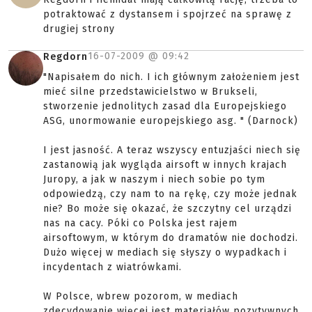
potraktować z dystansem i spojrzeć na sprawę z
drugiej strony
16-07-2009 @
09:42
Regdorn
"Napisałem do nich. I ich głównym założeniem jest
mieć silne przedstawicielstwo w Brukseli,
stworzenie jednolitych zasad dla Europejskiego
ASG, unormowanie europejskiego asg. " (Darnock)
I jest jasność. A teraz wszyscy entuzjaści niech się
zastanowią jak wygląda airsoft w innych krajach
Juropy, a jak w naszym i niech sobie po tym
odpowiedzą, czy nam to na rękę, czy może jednak
nie? Bo może się okazać, że szczytny cel urządzi
nas na cacy. Póki co Polska jest rajem
airsoftowym, w którym do dramatów nie dochodzi.
Dużo więcej w mediach się słyszy o wypadkach i
incydentach z wiatrówkami.
W Polsce, wbrew pozorom, w mediach
zdecydowanie więcej jest materiałów pozytywnych