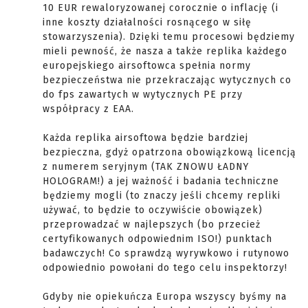
10 EUR rewaloryzowanej corocznie o inflację (i
inne koszty działalności rosnącego w siłę
stowarzyszenia). Dzięki temu procesowi będziemy
mieli pewność, że nasza a także replika każdego
europejskiego airsoftowca spełnia normy
bezpieczeństwa nie przekraczając wytycznych co
do fps zawartych w wytycznych PE przy
współpracy z EAA.
Każda replika airsoftowa będzie bardziej
bezpieczna, gdyż opatrzona obowiązkową licencją
z numerem seryjnym (TAK ZNOWU ŁADNY
HOLOGRAM!) a jej ważność i badania techniczne
będziemy mogli (to znaczy jeśli chcemy repliki
używać, to będzie to oczywiście obowiązek)
przeprowadzać w najlepszych (bo przecież
certyfikowanych odpowiednim ISO!) punktach
badawczych! Co sprawdzą wyrywkowo i rutynowo
odpowiednio powołani do tego celu inspektorzy!
Gdyby nie opiekuńcza Europa wszyscy byśmy na