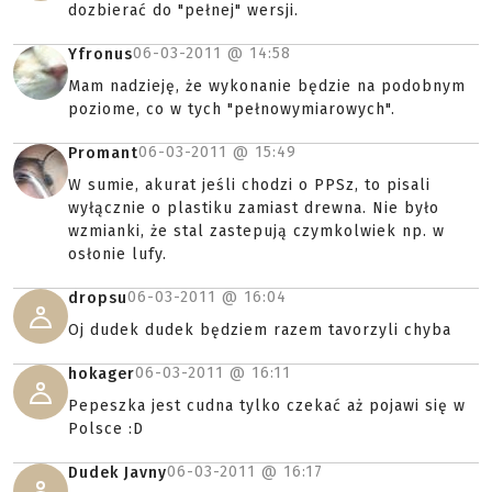
dozbierać do "pełnej" wersji.
06-03-2011 @
14:58
Yfronus
Mam nadzieję, że wykonanie będzie na podobnym
poziome, co w tych "pełnowymiarowych".
06-03-2011 @
15:49
Promant
W sumie, akurat jeśli chodzi o PPSz, to pisali
wyłącznie o plastiku zamiast drewna. Nie było
wzmianki, że stal zastepują czymkolwiek np. w
osłonie lufy.
06-03-2011 @
16:04
dropsu
Oj dudek dudek będziem razem tavorzyli chyba
06-03-2011 @
16:11
hokager
Pepeszka jest cudna tylko czekać aż pojawi się w
Polsce :D
06-03-2011 @
16:17
Dudek Javny