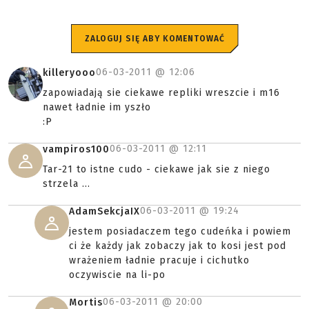
ZALOGUJ SIĘ ABY KOMENTOWAĆ
06-03-2011 @
12:06
killeryooo
zapowiadają sie ciekawe repliki wreszcie i m16
nawet ładnie im yszło
:P
06-03-2011 @
12:11
vampiros100
Tar-21 to istne cudo - ciekawe jak sie z niego
strzela ...
06-03-2011 @
19:24
AdamSekcjaIX
jestem posiadaczem tego cudeńka i powiem
ci że każdy jak zobaczy jak to kosi jest pod
wrażeniem ładnie pracuje i cichutko
oczywiscie na li-po
06-03-2011 @
20:00
Mortis