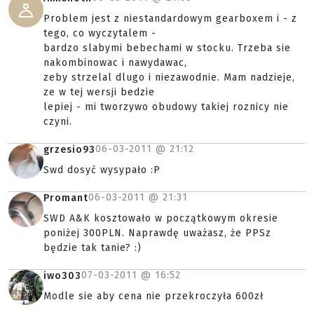
Problem jest z niestandardowym gearboxem i - z
tego, co wyczytalem -
bardzo slabymi bebechami w stocku. Trzeba sie
nakombinowac i nawydawac,
zeby strzelal dlugo i niezawodnie. Mam nadzieje,
ze w tej wersji bedzie
lepiej - mi tworzywo obudowy takiej roznicy nie
czyni.
06-03-2011 @
21:12
grzesio93
Swd dosyć wysypało :P
06-03-2011 @
21:31
Promant
SWD A&K kosztowało w początkowym okresie
poniżej 300PLN. Naprawdę uważasz, że PPSz
będzie tak tanie? :)
07-03-2011 @
16:52
iwo303
Modle sie aby cena nie przekroczyła 600zł