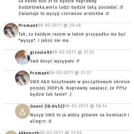
za około 800 zł to będzie naprawdę
budżetówka,wielu ludzi będzie taką posiadać :D
Zwiastuje to wysyp czerwono armistów :D
06-03-2011 @
20:46
Promant
Tak, za każdym razem w takim przypadku ma być
"wysyp". I jakoś nie ma.
06-03-2011 @
21:12
grzesio93
Swd dosyć wysypało :P
06-03-2011 @
21:31
Promant
SWD A&K kosztowało w początkowym okresie
poniżej 300PLN. Naprawdę uważasz, że PPSz
będzie tak tanie? :)
08-03-2011 @
06:14
Guest (ID:6452)
Wysyp SWD to ja widzę głównie na komisach i
allegro :D
06-03-2011 @
21:03
Akkenoth