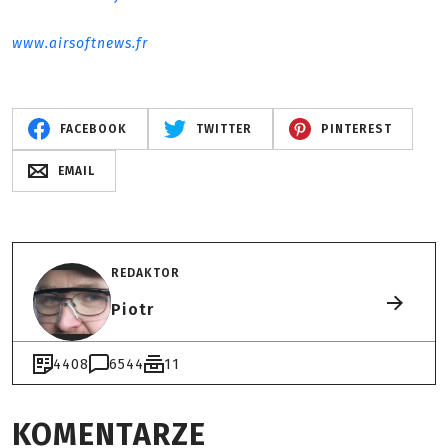
www.airsoftnews.fr
FACEBOOK
TWITTER
PINTEREST
EMAIL
REDAKTOR
Piotr
4408
6544
11
KOMENTARZE