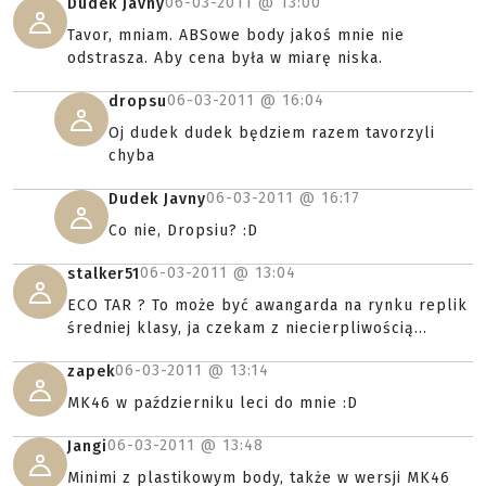
06-03-2011 @
13:00
Dudek Javny
Tavor, mniam. ABSowe body jakoś mnie nie
odstrasza. Aby cena była w miarę niska.
06-03-2011 @
16:04
dropsu
Oj dudek dudek będziem razem tavorzyli
chyba
06-03-2011 @
16:17
Dudek Javny
Co nie, Dropsiu? :D
06-03-2011 @
13:04
stalker51
ECO TAR ? To może być awangarda na rynku replik
średniej klasy, ja czekam z niecierpliwością...
06-03-2011 @
13:14
zapek
MK46 w październiku leci do mnie :D
06-03-2011 @
13:48
Jangi
Minimi z plastikowym body, także w wersji MK46