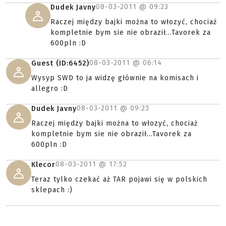
08-03-2011 @
09:23
Dudek Javny
Raczej między bajki można to włozyć, chociaż
kompletnie bym sie nie obraził...Tavorek za
600pln :D
08-03-2011 @
06:14
Guest (ID:6452)
Wysyp SWD to ja widzę głównie na komisach i
allegro :D
08-03-2011 @
09:23
Dudek Javny
Raczej między bajki można to włozyć, chociaż
kompletnie bym sie nie obraził...Tavorek za
600pln :D
08-03-2011 @
17:52
Klecor
Teraz tylko czekać aż TAR pojawi się w polskich
sklepach :)