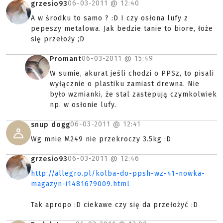
06-03-2011 @
12:40
grzesio93
A w środku to samo ? :D I czy osłona lufy z
pepeszy metalowa. Jak bedzie tanie to biore, łoże
się przełoży ;D
06-03-2011 @
15:49
Promant
W sumie, akurat jeśli chodzi o PPSz, to pisali
wyłącznie o plastiku zamiast drewna. Nie
było wzmianki, że stal zastepują czymkolwiek
np. w osłonie lufy.
06-03-2011 @
12:41
snup dogg
Wg mnie M249 nie przekroczy 3.5kg :D
06-03-2011 @
12:46
grzesio93
http://allegro.pl/kolba-do-ppsh-wz-41-nowka-
magazyn-i1481679009.html
Tak apropo :D ciekawe czy się da przełożyć :D