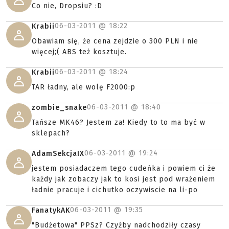
Co nie, Dropsiu? :D
06-03-2011 @
18:22
Krabii
Obawiam się, że cena zejdzie o 300 PLN i nie
więcej;( ABS też kosztuje.
06-03-2011 @
18:24
Krabii
TAR ładny, ale wolę F2000:p
06-03-2011 @
18:40
zombie_snake
Tańsze MK46? Jestem za! Kiedy to to ma być w
sklepach?
06-03-2011 @
19:24
AdamSekcjaIX
jestem posiadaczem tego cudeńka i powiem ci że
każdy jak zobaczy jak to kosi jest pod wrażeniem
ładnie pracuje i cichutko oczywiscie na li-po
06-03-2011 @
19:35
FanatykAK
"Budżetowa" PPSz? Czyżby nadchodziły czasy