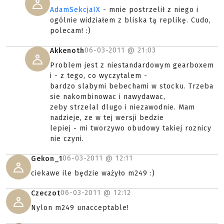
AdamSekcjaIX
- mnie postrzelił z niego i
ogólnie widziałem z bliska tą replikę. Cudo,
polecam! :)
06-03-2011 @
21:03
Akkenoth
Problem jest z niestandardowym gearboxem
i - z tego, co wyczytalem -
bardzo slabymi bebechami w stocku. Trzeba
sie nakombinowac i nawydawac,
zeby strzelal dlugo i niezawodnie. Mam
nadzieje, ze w tej wersji bedzie
lepiej - mi tworzywo obudowy takiej roznicy
nie czyni.
06-03-2011 @
12:11
Gekon_1
ciekawe ile będzie ważyło m249 :)
06-03-2011 @
12:12
Czeczot
Nylon m249 unacceptable!