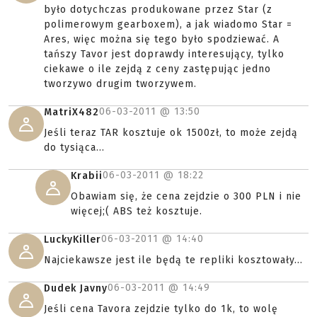
było dotychczas produkowane przez Star (z
polimerowym gearboxem), a jak wiadomo Star =
Ares, więc można się tego było spodziewać. A
tańszy Tavor jest doprawdy interesujący, tylko
ciekawe o ile zejdą z ceny zastępując jedno
tworzywo drugim tworzywem.
06-03-2011 @
13:50
MatriX482
Jeśli teraz TAR kosztuje ok 1500zł, to może zejdą
do tysiąca...
06-03-2011 @
18:22
Krabii
Obawiam się, że cena zejdzie o 300 PLN i nie
więcej;( ABS też kosztuje.
06-03-2011 @
14:40
LuckyKiller
Najciekawsze jest ile będą te repliki kosztowały...
06-03-2011 @
14:49
Dudek Javny
Jeśli cena Tavora zejdzie tylko do 1k, to wolę