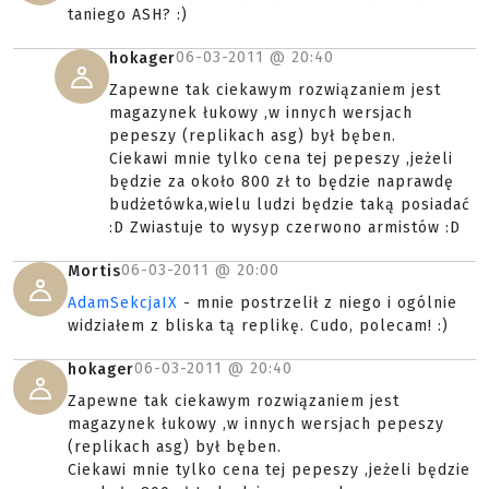
taniego ASH? :)
06-03-2011 @
20:40
hokager
Zapewne tak ciekawym rozwiązaniem jest
magazynek łukowy ,w innych wersjach
pepeszy (replikach asg) był bęben.
Ciekawi mnie tylko cena tej pepeszy ,jeżeli
będzie za około 800 zł to będzie naprawdę
budżetówka,wielu ludzi będzie taką posiadać
:D Zwiastuje to wysyp czerwono armistów :D
06-03-2011 @
20:00
Mortis
AdamSekcjaIX
- mnie postrzelił z niego i ogólnie
widziałem z bliska tą replikę. Cudo, polecam! :)
06-03-2011 @
20:40
hokager
Zapewne tak ciekawym rozwiązaniem jest
magazynek łukowy ,w innych wersjach pepeszy
(replikach asg) był bęben.
Ciekawi mnie tylko cena tej pepeszy ,jeżeli będzie