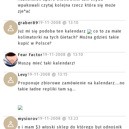
wpakowali czytaj kolejna rzecz która się może
zje*ać
19-11-2008 @
13:10
graber89
Już mi się podoba ten kalendarz
co to za małe
kolimatorki na tych Gietach? Można gdzieś takie
kupić w Polsce?
19-11-2008 @
13:10
Fear Factor
Muszę mieć taki kalendarz!
19-11-2008 @
13:15
Levy
Proponuje zbiorowe zamówienie na kalendarz....no
takie ładne repliki tam są...
19-11-2008 @
13:23
mysiorov
o i mam $3 włoski sklep do którego był odnośnik