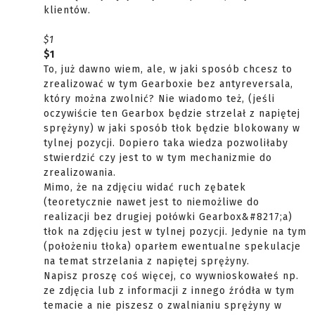
klientów.
$1
$1
To, już dawno wiem, ale, w jaki sposób chcesz to
zrealizować w tym Gearboxie bez antyreversala,
który można zwolnić? Nie wiadomo też, (jeśli
oczywiście ten Gearbox będzie strzelał z napiętej
sprężyny) w jaki sposób tłok będzie blokowany w
tylnej pozycji. Dopiero taka wiedza pozwoliłaby
stwierdzić czy jest to w tym mechanizmie do
zrealizowania.
Mimo, że na zdjęciu widać ruch zębatek
(teoretycznie nawet jest to niemożliwe do
realizacji bez drugiej połówki Gearbox&#8217;a)
tłok na zdjęciu jest w tylnej pozycji. Jedynie na tym
(położeniu tłoka) oparłem ewentualne spekulacje
na temat strzelania z napiętej sprężyny.
Napisz proszę coś więcej, co wywnioskowałeś np.
ze zdjęcia lub z informacji z innego źródła w tym
temacie a nie piszesz o zwalnianiu sprężyny w