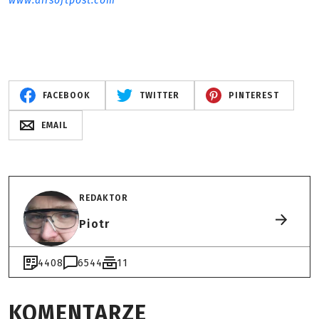
www.airsoftpost.com
FACEBOOK
TWITTER
PINTEREST
EMAIL
REDAKTOR
Piotr
4408
6544
11
KOMENTARZE