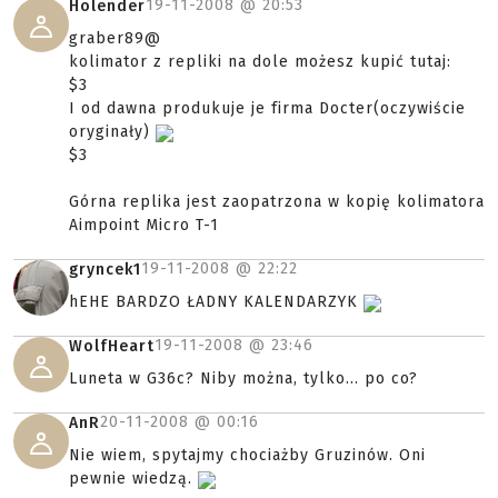
19-11-2008 @
20:53
Holender
graber89@
kolimator z repliki na dole możesz kupić tutaj:
$3
I od dawna produkuje je firma Docter(oczywiście
oryginały)
$3
Górna replika jest zaopatrzona w kopię kolimatora
Aimpoint Micro T-1
19-11-2008 @
22:22
gryncek1
hEHE BARDZO ŁADNY KALENDARZYK
19-11-2008 @
23:46
WolfHeart
Luneta w G36c? Niby można, tylko... po co?
20-11-2008 @
00:16
AnR
Nie wiem, spytajmy chociażby Gruzinów. Oni
pewnie wiedzą.