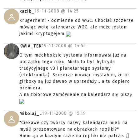
19-11-2008 @
14:25
kazik_
krugerheini - odmienne od WGC. Chociaż szczerze
mówiąc wolę kalendarze WGC, ale może jestem
jakimś kryptogejem
19-11-2008 @
14:55
KWIA_TEK
O tym mechboksie systema informowała już na
początku tego roku. Miała to być hybryda
tradycyjnego v3 i planetarnego systemy
(elektronika). Szczerze mówiąc myślałem, że te
girboxy są już dawno w sprzedaży... a tu dopiero
premiera.
A na zbiorowe zamówienie na kalendarz się piszę
19-11-2008 @
15:19
Mikolaj_L
"Ciekawe czy twórcy nazwy kalendarza mieli na
myśli prezentowane na obrazkach repliki?"
Hmm...ja w każdym razie na repliki nie patrze. ;]