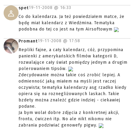
19-11-2008 @
16:33
spet
Co do kalendarza. Ja też powiedziałem matce, że
będę miał kalendarz z Wiedźmina. Tematyka
podobna do tej co jest na tym Airsoftowym
19-11-2008 @
17:58
Promant
Repliki fajne, a cały kalendarz, cóż, przypomina
panienki z amerykańskich filmów kategorii D,
rozwalające cały świat pomiędzy jednym a drugim
polerowaniem tipsów.
Zdecydowanie można takie coś zrobić lepiej. A
odmienność jaką miałem na myśli jest raczej
oczywista; tematyka kalendarzy asg rzadko kiedy
opiera się na roznegliżowanych laskach. Takie
bzdety można znaleźć gdzie indziej - ciekawiej
podane.
Ja bym wolał dobre zdjęcia z konkretnej akcji,
frontu, ćwiczeń itp. No ale nikt nikomu nie
zabrania podziwiać genowefy pigwy.