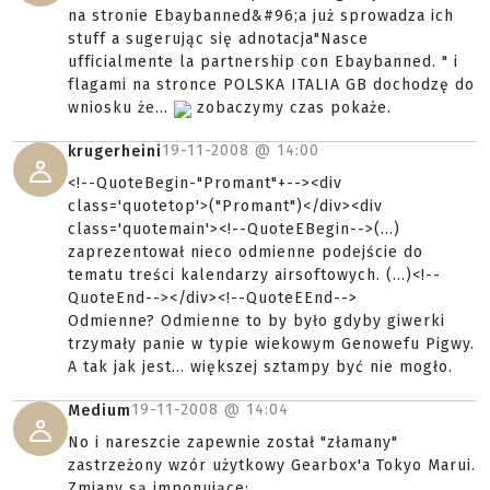
na stronie Ebaybanned&#96;a już sprowadza ich
stuff a sugerując się adnotacja"Nasce
ufficialmente la partnership con Ebaybanned. " i
flagami na stronce POLSKA ITALIA GB dochodzę do
wniosku że...
zobaczymy czas pokaże.
19-11-2008 @
14:00
krugerheini
<!--QuoteBegin-"Promant"+--><div
class='quotetop'>("Promant")</div><div
class='quotemain'><!--QuoteEBegin-->(...)
zaprezentował nieco odmienne podejście do
tematu treści kalendarzy airsoftowych. (...)<!--
QuoteEnd--></div><!--QuoteEEnd-->
Odmienne? Odmienne to by było gdyby giwerki
trzymały panie w typie wiekowym Genowefu Pigwy.
A tak jak jest... większej sztampy być nie mogło.
19-11-2008 @
14:04
Medium
No i nareszcie zapewnie został "złamany"
zastrzeżony wzór użytkowy Gearbox'a Tokyo Marui.
Zmiany są imponujące: