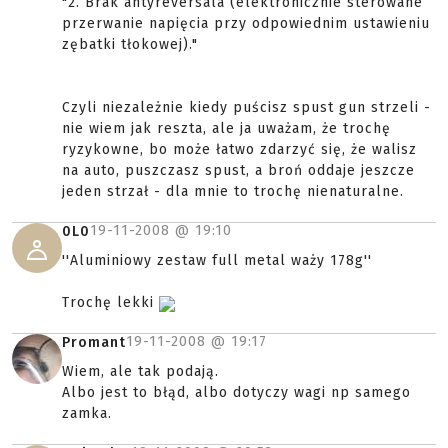
"2. Brak antyreversala (elektronicznie sterowane
przerwanie napięcia przy odpowiednim ustawieniu
zębatki tłokowej)."
Czyli niezależnie kiedy puścisz spust gun strzeli -
nie wiem jak reszta, ale ja uważam, że trochę
ryzykowne, bo może łatwo zdarzyć się, że walisz
na auto, puszczasz spust, a broń oddaje jeszcze
jeden strzał - dla mnie to trochę nienaturalne.
19-11-2008 @
19:10
0L0
''Aluminiowy zestaw full metal waży 178g''
Trochę lekki
19-11-2008 @
19:17
Promant
Wiem, ale tak podają.
Albo jest to błąd, albo dotyczy wagi np samego
zamka.