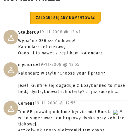
ZALOGUJ SIĘ ABY KOMENTOWAĆ
19-11-2008 @
12:47
Stalker69
Wypaśne G36 :>> Cudowne!
Kalendarz też ciekawy..
Oooo.. i to nawet z replikami kalendarz!
19-11-2008 @
12:55
mysiorov
kalendarz w stylu "Choose your fighter!"
Jeżeli Gunfire się dogaduje z Ebaybanned to może
będą dystrybuować ich ofertę? ... już zaczęli ....
19-11-2008 @
12:55
Cement
Ten GB prawdopodobnie będzie miał Bursta
M
że to sugerować ten brązowy dynks przy zębatce
tłokowej.
Aczkolwiek sporo elektroniki tam chyba