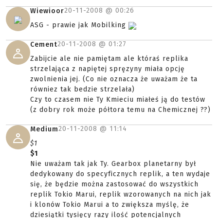
20-11-2008 @
00:26
Wiewioor
ASG - prawie jak Mobilking
20-11-2008 @
01:27
Cement
Zabijcie ale nie pamiętam ale któraś replika
strzelająca z napiętej spręzyny miała opcję
zwolnienia jej. (Co nie oznacza że uważam że ta
równiez tak bedzie strzelała)
Czy to czasem nie Ty Kmieciu miałeś ją do testów
(z dobry rok może półtora temu na Chemicznej ??)
20-11-2008 @
11:14
Medium
$1
$1
Nie uważam tak jak Ty. Gearbox planetarny był
dedykowany do specyficznych replik, a ten wydaje
się, że będzie można zastosować do wszystkich
replik Tokio Marui, replik wzorowanych na nich jak
i klonów Tokio Marui a to zwiększa myślę, że
dziesiątki tysięcy razy ilość potencjalnych