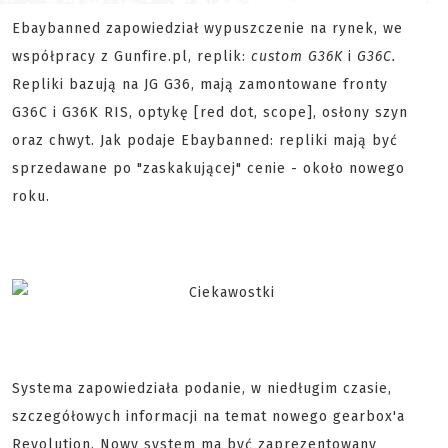
Ebaybanned zapowiedział wypuszczenie na rynek, we
współpracy z Gunfire.pl, replik:
custom G36K
i
G36C.
Repliki bazują na JG G36, mają zamontowane fronty
G36C i G36K RIS, optykę [red dot, scope], osłony szyn
oraz chwyt. Jak podaje Ebaybanned: repliki mają być
sprzedawane po "zaskakującej" cenie - około nowego
roku.
Systema zapowiedziała podanie, w niedługim czasie,
szczegółowych informacji na temat nowego gearbox'a
Revolution. Nowy system ma być zaprezentowany