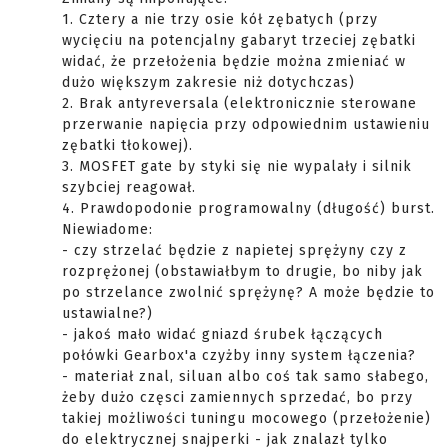
1. Cztery a nie trzy osie kół zębatych (przy
wycięciu na potencjalny gabaryt trzeciej zębatki
widać, że przełożenia będzie można zmieniać w
dużo większym zakresie niż dotychczas)
2. Brak antyreversala (elektronicznie sterowane
przerwanie napięcia przy odpowiednim ustawieniu
zębatki tłokowej).
3. MOSFET gate by styki się nie wypalały i silnik
szybciej reagował.
4. Prawdopodonie programowalny (długość) burst.
Niewiadome:
- czy strzelać będzie z napietej sprężyny czy z
rozprężonej (obstawiałbym to drugie, bo niby jak
po strzelance zwolnić sprężynę? A może będzie to
ustawialne?)
- jakoś mało widać gniazd śrubek łączących
połówki Gearbox'a czyżby inny system łączenia?
- materiał znal, siluan albo coś tak samo słabego,
żeby dużo częsci zamiennych sprzedać, bo przy
takiej możliwości tuningu mocowego (przełożenie)
do elektrycznej snajperki - jak znalazł tylko