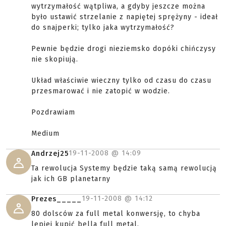
wytrzymałość wątpliwa, a gdyby jeszcze można
było ustawić strzelanie z napiętej sprężyny - ideał
do snajperki; tylko jaka wytrzymałość?
Pewnie będzie drogi nieziemsko dopóki chińczysy
nie skopiują.
Układ właściwie wieczny tylko od czasu do czasu
przesmarować i nie zatopić w wodzie.
Pozdrawiam
Medium
19-11-2008 @
14:09
Andrzej25
Ta rewolucja Systemy będzie taką samą rewolucją
jak ich GB planetarny
19-11-2008 @
14:12
Prezes_____
80 dolsców za full metal konwersję, to chyba
lepiej kupić bella full metal.