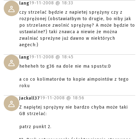
19-11-2008 @
18:33
lang
czy strzelać będzie z napietej sprężyny czy z
rozprężonej (obstawiałbym to drugie, bo niby jak
po strzelance zwolnić sprężynę? A może będzie to
ustawialne?) taki znawca a niewie że można
zwalniać spreżyne już dawno w niektórych
aegech:)
19-11-2008 @
18:45
lang
heheheh to g36 na dole nie ma spustu:D
a co co kolimatorów to kopie aimpointów z tego
roku
19-11-2008 @
18:56
Jackall37
Z napiętej sprężyny nie bardzo chyba może taki
GB strzelać:
patrz punkt 2.