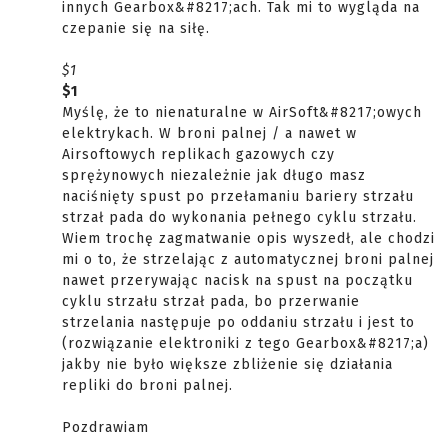
innych Gearbox&#8217;ach. Tak mi to wygląda na
czepanie się na siłę.
$1
$1
Myślę, że to nienaturalne w AirSoft&#8217;owych
elektrykach. W broni palnej / a nawet w
Airsoftowych replikach gazowych czy
sprężynowych niezależnie jak długo masz
naciśnięty spust po przełamaniu bariery strzału
strzał pada do wykonania pełnego cyklu strzału.
Wiem trochę zagmatwanie opis wyszedł, ale chodzi
mi o to, że strzelając z automatycznej broni palnej
nawet przerywając nacisk na spust na początku
cyklu strzału strzał pada, bo przerwanie
strzelania następuje po oddaniu strzału i jest to
(rozwiązanie elektroniki z tego Gearbox&#8217;a)
jakby nie było większe zbliżenie się działania
repliki do broni palnej.
Pozdrawiam