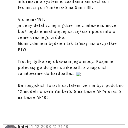
informacji o systemie, zasilaniu ani cechach
technicznych Yunkera-5 na 6mm BB.
Alchemik193:
ja ceny detalicznej nigdzie nie znalazłem, może
ktoś będzie miał więcej szczęścia i poda info o
cenie oraz jego żródło.
Moim zdaniem będzie i tak tańszy niż wszystkie
PTW.
Trochę tylko się obawiam jego mocy. Rosjanie
polecają go do gier strikeball, a znając ich
zamiłowanie do hardballa...
Na rosyjskich forach czytałem, że ma być podobno
12 modeli w serii Yunker5: 6 na bazie AK74 oraz 6
na bazie AK105.
21-12-2008 @
21:10
Dalej