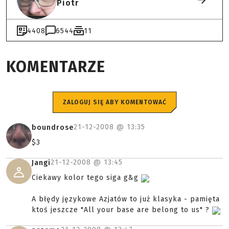
Piotr
4408
6544
11
KOMENTARZE
ZALOGUJ SIĘ ABY KOMENTOWAĆ
21-12-2008 @
13:35
boundrose
$3
21-12-2008 @
13:45
Jangi
Ciekawy kolor tego siga g&g
A błędy językowe Azjatów to już klasyka - pamięta
ktoś jeszcze "All your base are belong to us" ?