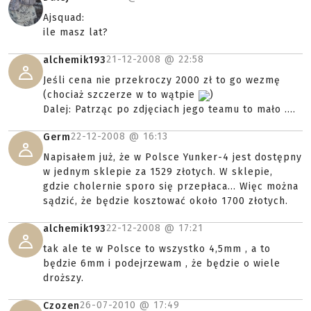
Ajsquad:
ile masz lat?
21-12-2008 @
22:58
alchemik193
Jeśli cena nie przekroczy 2000 zł to go wezmę
(chociaż szczerze w to wątpie
)
Dalej: Patrząc po zdjęciach jego teamu to mało ....
22-12-2008 @
16:13
Germ
Napisałem już, że w Polsce Yunker-4 jest dostępny
w jednym sklepie za 1529 złotych. W sklepie,
gdzie cholernie sporo się przepłaca... Więc można
sądzić, że będzie kosztować około 1700 złotych.
22-12-2008 @
17:21
alchemik193
tak ale te w Polsce to wszystko 4,5mm , a to
będzie 6mm i podejrzewam , że będzie o wiele
droższy.
26-07-2010 @
17:49
Czozen