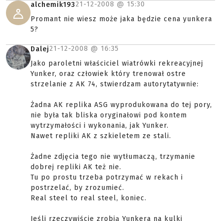
21-12-2008 @
15:30
alchemik193
Promant nie wiesz może jaka będzie cena yunkera
5?
21-12-2008 @
16:35
Dalej
Jako paroletni właściciel wiatrówki rekreacyjnej
Yunker, oraz człowiek który trenował ostre
strzelanie z AK 74, stwierdzam autorytatywnie:
Żadna AK replika ASG wyprodukowana do tej pory,
nie była tak bliska oryginałowi pod kontem
wytrzymałości i wykonania, jak Yunker.
Nawet repliki AK z szkieletem ze stali.
Żadne zdjęcia tego nie wytłumaczą, trzymanie
dobrej repliki AK też nie.
Tu po prostu trzeba potrzymać w rekach i
postrzelać, by zrozumieć.
Real steel to real steel, koniec.
Jeśli rzeczywiście zrobią Yunkera na kulki