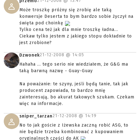
21-12-2008 @
13:47
przemo
Może troszkę próżny się zrobię ale taką
konwersje Deserta to bym bardzo sobie życzył na
święta pod choinkę
Tylko cena też jak dla mnie troszkę ładna...
Ciekaw tylko jestem z jakiego stopu dokładnie to
jest zrobione?
21-12-2008 @
14:05
Dzwonek
Hahaha ... tego serio nie wiedziałem, że G&G ma
taką barwną nazwę - Guay-Guay
Na poważanie: te szyny, jeśli będą tanie, tak jak
producent zapowiada, to bardzo mnię
zainteresują, bo akurat takowych szukam. Czekam
więc na informacje.
21-12-2008 @
14:19
sniper_tarzan
No to jak goście z Iżewska zaczną robić ASG, to
nie będzie trzeba kombinować z kupowaniem
oryginalnych części do AK