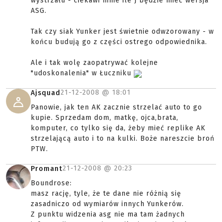
wystrzału - ciekawi mnie ile J będzie mieć wersja
ASG.
Tak czy siak Yunker jest świetnie odwzorowany - w
końcu budują go z części ostrego odpowiednika.
Ale i tak wolę zaopatrywać kolejne
"udoskonalenia" w Łuczniku
21-12-2008 @
18:01
Ajsquad
Panowie, jak ten AK zacznie strzelać auto to go
kupie. Sprzedam dom, matkę, ojca,brata,
komputer, co tylko się da, żeby mieć replike AK
strzelającą auto i to na kulki. Boże nareszcie broń
PTW.
21-12-2008 @
20:23
Promant
Boundrose:
masz rację, tyle, że te dane nie różnią się
zasadniczo od wymiarów innych Yunkerów.
Z punktu widzenia asg nie ma tam żadnych