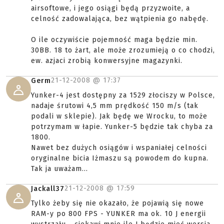
airsoftowe, i jego osiągi będą przyzwoite, a
celność zadowalająca, bez wątpienia go nabędę.
O ile oczywiście pojemność maga będzie min.
30BB. 18 to żart, ale może zrozumieją o co chodzi,
ew. azjaci zrobią konwersyjne magazynki.
21-12-2008 @
17:37
Germ
Yunker-4 jest dostępny za 1529 złociszy w Polsce,
nadaje śrutowi 4,5 mm prędkość 150 m/s (tak
podali w sklepie). Jak będę we Wrocku, to może
potrzymam w łapie. Yunker-5 będzie tak chyba za
1800.
Nawet bez dużych osiągów i wspaniałej celności
oryginalne bicia Iżmaszu są powodem do kupna.
Tak ja uważam...
21-12-2008 @
17:59
Jackall37
Tylko żeby się nie okazało, że pojawią się nowe
RAM-y po 800 FPS - YUNKER ma ok. 10 J energii