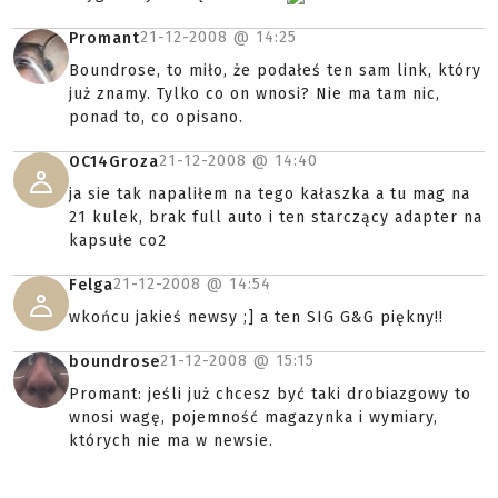
21-12-2008 @
14:25
Promant
Boundrose, to miło, że podałeś ten sam link, który
już znamy. Tylko co on wnosi? Nie ma tam nic,
ponad to, co opisano.
21-12-2008 @
14:40
OC14Groza
ja sie tak napaliłem na tego kałaszka a tu mag na
21 kulek, brak full auto i ten starczący adapter na
kapsułe co2
21-12-2008 @
14:54
Felga
wkońcu jakieś newsy ;] a ten SIG G&G piękny!!
21-12-2008 @
15:15
boundrose
Promant: jeśli już chcesz być taki drobiazgowy to
wnosi wagę, pojemność magazynka i wymiary,
których nie ma w newsie.