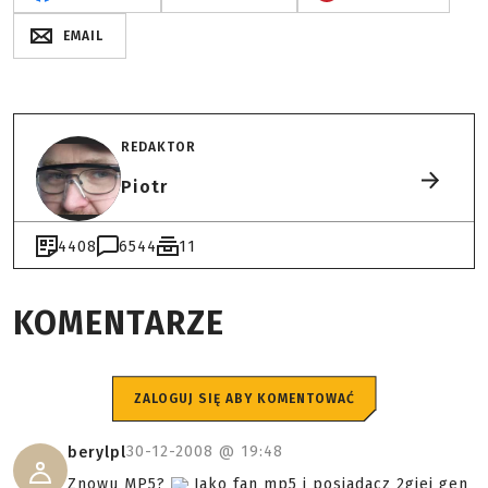
EMAIL
REDAKTOR
Piotr
4408
6544
11
KOMENTARZE
ZALOGUJ SIĘ ABY KOMENTOWAĆ
30-12-2008 @
19:48
berylpl
Znowu MP5?
Jako fan mp5 i posiadacz 2giej gen