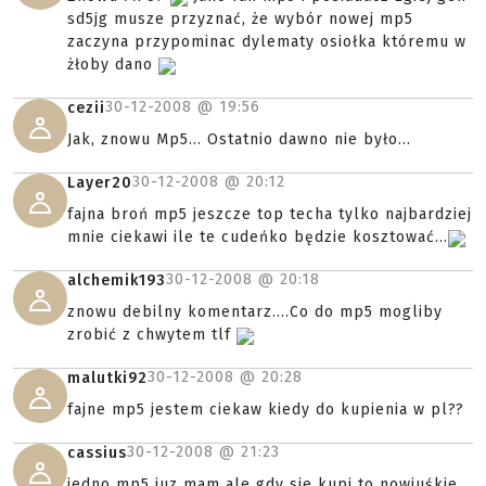
sd5jg musze przyznać, że wybór nowej mp5
zaczyna przypominac dylematy osiołka któremu w
żłoby dano
30-12-2008 @
19:56
cezii
Jak, znowu Mp5... Ostatnio dawno nie było...
30-12-2008 @
20:12
Layer20
fajna broń mp5 jeszcze top techa tylko najbardziej
mnie ciekawi ile te cudeńko będzie kosztować...
30-12-2008 @
20:18
alchemik193
znowu debilny komentarz....Co do mp5 mogliby
zrobić z chwytem tlf
30-12-2008 @
20:28
malutki92
fajne mp5 jestem ciekaw kiedy do kupienia w pl??
30-12-2008 @
21:23
cassius
jedno mp5 juz mam ale gdy sie kupi to nowiuśkie