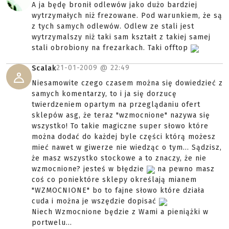
A ja będę bronił odlewów jako dużo bardziej
wytrzymałych niż frezowane. Pod warunkiem, że są
z tych samych odlewów. Odlew ze stali jest
wytrzymalszy niż taki sam kształt z takiej samej
stali obrobiony na frezarkach. Taki offtop
21-01-2009 @
22:49
Scalak
Niesamowite czego czasem można się dowiedzieć z
samych komentarzy, to i ja się dorzucę
twierdzeniem opartym na przeglądaniu ofert
sklepów asg, że teraz "wzmocnione" nazywa się
wszystko! To takie magiczne super słowo które
można dodać do każdej byle części którą możesz
mieć nawet w giwerze nie wiedząc o tym... Sądzisz,
że masz wszystko stockowe a to znaczy, że nie
wzmocnione? jesteś w błędzie
na pewno masz
coś co poniektóre sklepy określają mianem
"WZMOCNIONE" bo to fajne słowo które działa
cuda i można je wszędzie dopisać
Niech Wzmocnione będzie z Wami a pieniążki w
portwelu...