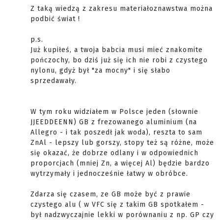
Z taką wiedzą z zakresu materiałoznawstwa można
podbić świat !
p.s.
Już kupiłeś, a twoja babcia musi mieć znakomite
pończochy, bo dziś już się ich nie robi z czystego
nylonu, gdyż był "za mocny" i się słabo
sprzedawały.
W tym roku widziałem w Polsce jeden (słownie
JJEEDDEENN) GB z frezowanego aluminium (na
Allegro - i tak poszedł jak woda), reszta to sam
ZnAl - lepszy lub gorszy, stopy też są różne, może
się okazać, że dobrze odlany i w odpowiednich
proporcjach (mniej Zn, a więcej Al) będzie bardzo
wytrzymały i jednocześnie łatwy w obróbce.
Zdarza się czasem, ze GB może być z prawie
czystego alu ( w VFC się z takim GB spotkałem -
był nadzwyczajnie lekki w porównaniu z np. GP czy