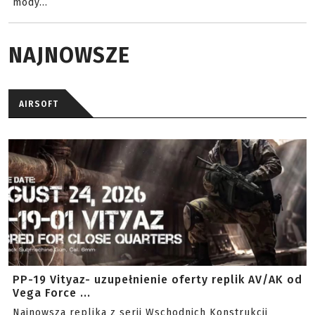
mody...
NAJNOWSZE
AIRSOFT
PP-19 Vityaz- uzupełnienie oferty replik AV/AK od
Vega Force ...
Najnowsza replika z serii Wschodnich Konstrukcji