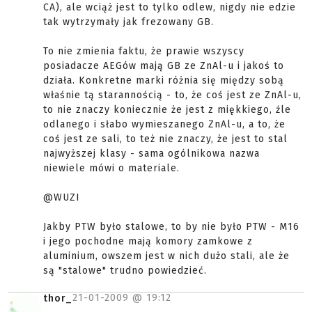
CA), ale wciąż jest to tylko odlew, nigdy nie edzie
tak wytrzymały jak frezowany GB.
To nie zmienia faktu, że prawie wszyscy
posiadacze AEGów mają GB ze ZnAl-u i jakoś to
działa. Konkretne marki różnia się między sobą
właśnie tą starannością - to, że coś jest ze ZnAl-u,
to nie znaczy koniecznie że jest z miękkiego, źle
odlanego i słabo wymieszanego ZnAl-u, a to, że
coś jest ze sali, to też nie znaczy, że jest to stal
najwyższej klasy - sama ogólnikowa nazwa
niewiele mówi o materiale.
@WUZI
Jakby PTW było stalowe, to by nie było PTW - M16
i jego pochodne mają komory zamkowe z
aluminium, owszem jest w nich dużo stali, ale że
są "stalowe" trudno powiedzieć.
21-01-2009 @
19:12
thor_