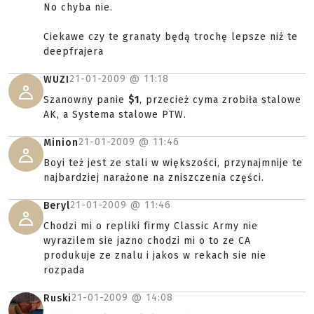
No chyba nie.
Ciekawe czy te granaty będą trochę lepsze niż te
deepfrajera
21-01-2009 @
11:18
WUZI
Szanowny panie
$1
, przecież cyma zrobiła stalowe
AK, a Systema stalowe PTW.
21-01-2009 @
11:46
Minion
Boyi też jest ze stali w większości, przynajmnije te
najbardziej narażone na zniszczenia części.
21-01-2009 @
11:46
Beryl
Chodzi mi o repliki firmy Classic Army nie
wyrazilem sie jazno chodzi mi o to ze CA
produkuje ze znalu i jakos w rekach sie nie
rozpada
21-01-2009 @
14:08
Ruski