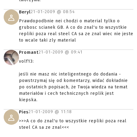
21-01-2009 @
08:54
Beryl
Prawdopodbnie nei chodzi o material tylko o
grubosc scianek GB. A co do znal'u to wszystkie
repliki poza real steel CA sa ze znal wiec nie jeste
to wcale taki zly material
21-01-2009 @
09:41
Promant
volf13:
jeśli nie masz nic inteligentnego do dodania -
powstrzymaj się od komentarzy, widać dokładnie
po ostatnich popisach, że Twoja wiedza na temat
materiałów i cech technicznych replik jest
kiepska.
21-01-2009 @
11:18
Pies
>>>A co do znal'u to wszystkie repliki poza real
steel CA sa ze znal<<<