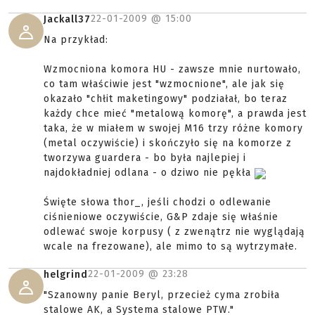
22-01-2009 @
15:00
Jackall37
Na przykład:
Wzmocniona komora HU - zawsze mnie nurtowało,
co tam właściwie jest "wzmocnione", ale jak się
okazało "chłit maketingowy" podziałał, bo teraz
każdy chce mieć "metalową komorę", a prawda jest
taka, że w miałem w swojej M16 trzy różne komory
(metal oczywiście) i skończyło się na komorze z
tworzywa guardera - bo była najlepiej i
najdokładniej odlana - o dziwo nie pękła
Święte słowa thor_, jeśli chodzi o odlewanie
ciśnieniowe oczywiście, G&P zdaje się właśnie
odlewać swoje korpusy ( z zwenątrz nie wyglądają
wcale na frezowane), ale mimo to są wytrzymałe.
22-01-2009 @
23:28
helgrind
"Szanowny panie Beryl, przecież cyma zrobiła
stalowe AK, a Systema stalowe PTW."