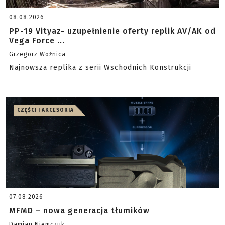
08.08.2026
PP-19 Vityaz- uzupełnienie oferty replik AV/AK od
Vega Force ...
Grzegorz Woźnica
Najnowsza replika z serii Wschodnich Konstrukcji
CZĘŚCI I AKCESORIA
07.08.2026
MFMD – nowa generacja tłumików
Damian Niemczuk