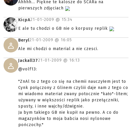
Ahhhh... Piękne te kalosze do SCARa na
pierwszych zdjęciach
21-01-2009 @
15:34
KicpA
E ale tu chodzi o GB nie o korpusy replik
21-01-2009 @
16:05
Beryl
Ale mi chodzi o material a nie czesci.
21-01-2009 @
16:13
Jackall37
@volf13:
"ZnAl to z tego co się na chemii nauczyłem jest to
Cynk połączony z Glinem czyliii daje nam z tego co
mi wiadomo materiał zwany potocznie "kało"-litem;
używany w większości replik jako przełączniki,
spusty, i inne wajchy/dźwignie.
Ja bym takiego GB nie kupił na pewno. A co do
magazynków to moja babcia nosi nylonowe
pończochy."