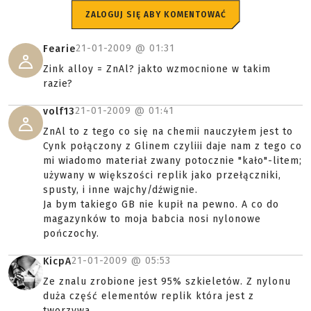
ZALOGUJ SIĘ ABY KOMENTOWAĆ
21-01-2009 @
01:31
Fearie
Zink alloy = ZnAl? jakto wzmocnione w takim
razie?
21-01-2009 @
01:41
volf13
ZnAl to z tego co się na chemii nauczyłem jest to
Cynk połączony z Glinem czyliii daje nam z tego co
mi wiadomo materiał zwany potocznie "kało"-litem;
używany w większości replik jako przełączniki,
spusty, i inne wajchy/dźwignie.
Ja bym takiego GB nie kupił na pewno. A co do
magazynków to moja babcia nosi nylonowe
pończochy.
21-01-2009 @
05:53
KicpA
Ze znalu zrobione jest 95% szkieletów. Z nylonu
duża część elementów replik która jest z
tworzywa.