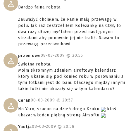
Bardzo fajna robota.
Zauważyć chciałem, że Panie mają przewagę w
polu. Jak raz zestrzeliłem Koleżankę na CQB, to
dwa razy dłużej myślałem przed następnymi
strzałami aby ponownie jej nie trafić. Dawało to
przewagę przeciwnikowi.
08-03-2009 @
20:55
przemowe
Świetna robota.
Moim skromnym zdaniem airoftowy kalendarz
który ukazał się pod koniec roku w porównaniu z
tymi fotkami jest do bani. Dlaczego między innymi
takie fotki nie ukazały się w tym kalendarzu?
08-03-2009 @
20:57
Ceran
No Yaro, szacun na dzień drogu Kruku
ktoś
ukazał wkońcu piękną stronę Airsoftu
08-03-2009 @
20:58
Yautja