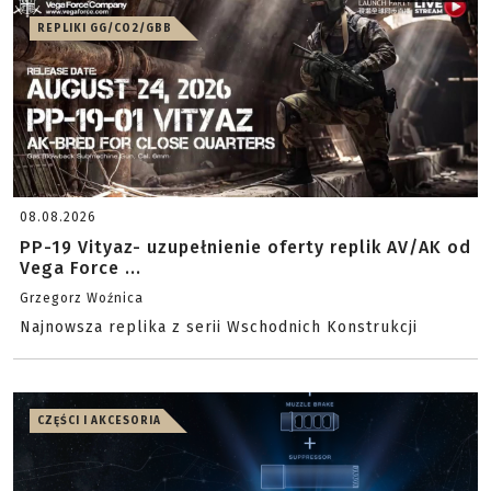
REPLIKI GG/CO2/GBB
08.08.2026
PP-19 Vityaz- uzupełnienie oferty replik AV/AK od
Vega Force ...
Grzegorz Woźnica
Najnowsza replika z serii Wschodnich Konstrukcji
CZĘŚCI I AKCESORIA