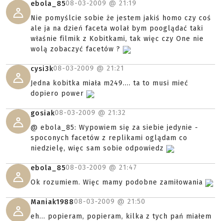
08-03-2009 @
21:19
ebola_85
Nie pomyślcie sobie że jestem jakiś homo czy coś
ale ja na dzień faceta wolał bym pooglądać taki
właśnie filmik z Kobitkami, tak więc czy One nie
wolą zobaczyć facetów ?
08-03-2009 @
21:21
cysi3k
Jedna kobitka miała m249.... ta to musi mieć
dopiero power
08-03-2009 @
21:32
gosiak
@ ebola_85: Wypowiem się za siebie jedynie -
spoconych facetów z replikami oglądam co
niedzielę, więc sam sobie odpowiedz
08-03-2009 @
21:47
ebola_85
Ok rozumiem. Więc mamy podobne zamiłowania
08-03-2009 @
21:50
Maniak1988
eh... popieram, popieram, kilka z tych pań miałem