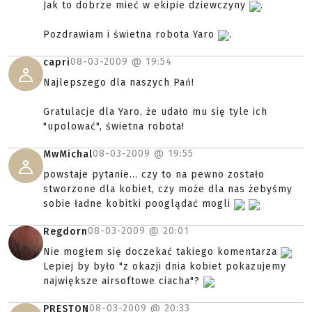
Jak to dobrze mieć w ekipie dziewczyny
.
Pozdrawiam i świetna robota Yaro
.
08-03-2009 @
19:54
capri
Najlepszego dla naszych Pań!
Gratulacje dla Yaro, że udało mu się tyle ich
"upolować", świetna robota!
08-03-2009 @
19:55
MwMichal
powstaje pytanie... czy to na pewno zostało
stworzone dla kobiet, czy może dla nas żebyśmy
sobie ładne kobitki pooglądać mogli
08-03-2009 @
20:01
Regdorn
Nie mogłem się doczekać takiego komentarza
Lepiej by było "z okazji dnia kobiet pokazujemy
największe airsoftowe ciacha"?
08-03-2009 @
20:33
PRESTON