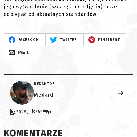
jego wyświetlanie (szczególnie zdjęcia) może
odbiegać od aktualnych standardów.
FACEBOOK
TWITTER
PINTEREST
EMAIL
REDAKTOR
Medard
2028
3765
4
KOMENTARZE