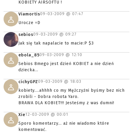
KOBIETY AIRSOFTU !
09-03-2009 @
07:47
Viamortis
Urocze =D
09-03-2009 @
09:27
sebios
Jak się tak napalacie to macie:P $3
09-03-2009 @
12:10
ebola_85
Sebios 8mego jest dzień KOBIET a nie dzień
dziecka...
09-03-2009 @
18:03
cichyGPZ
kobiety....ahhhh co my Mężczyźni byśmy bez nich
zrobili - Dobra robota Yaro.
BRAWA DLA KOBIET!!! Jesteśmy z was dumni!
12-03-2009 @
00:01
Xie
Sporo komentarzy... aż nie wiadomo które
komentować.