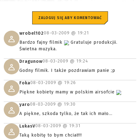
ZALOGUJ SIĘ ABY KOMENTOWAĆ
08-03-2009 @
19:21
wrobel102
Bardzo fajny filmik
Gratuluje produkcjii.
Świetna muzyka.
08-03-2009 @
19:24
Dragunow
Godny filmik. I także pozdrawiam panie ;p
08-03-2009 @
19:26
Foka
Piękne kobiety mamy w polskim airsofcie
08-03-2009 @
19:30
yaro
A piękne, szkoda tylko, że tak ich mało...
08-03-2009 @
19:31
LukasV
Taką kobitę to bym chciał!!!