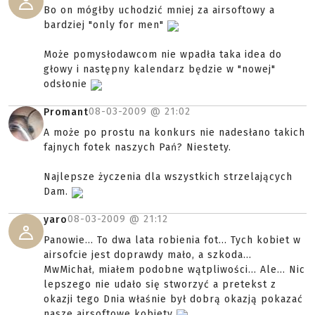
Bo on mógłby uchodzić mniej za airsoftowy a
bardziej "only for men"
Może pomysłodawcom nie wpadła taka idea do
głowy i następny kalendarz będzie w "nowej"
odsłonie
08-03-2009 @
21:02
Promant
A może po prostu na konkurs nie nadesłano takich
fajnych fotek naszych Pań? Niestety.
Najlepsze życzenia dla wszystkich strzelających
Dam.
08-03-2009 @
21:12
yaro
Panowie... To dwa lata robienia fot... Tych kobiet w
airsofcie jest doprawdy mało, a szkoda...
MwMichał, miałem podobne wątpliwości... Ale... Nic
lepszego nie udało się stworzyć a pretekst z
okazji tego Dnia właśnie był dobrą okazją pokazać
nasze airsoftowe kobiety