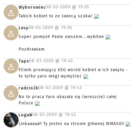
08-03-2009 @
19:35
Wyborowiec
Takich kobiet to ze świecą szukać
08-03-2009 @
19:36
Levy
Super pomysł! Panie owszem....wybitne
Pozdrawiam.
08-03-2009 @
19:40
Taps
Filmik promujący ASG wśród kobiet w ich święto -
to tylko yaro mógł wymyśleć
08-03-2009 @
19:43
radzio2k
No to praca Yaro ukazała się (wreszcie) całej
Polsce
08-03-2009 @
19:43
LogaN
Linkaaaaa!! Ty jesteś na stronie głównej WMASG!!