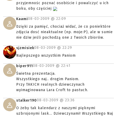
przyjemnośc poznać osobiście i powalczyć u ich
boku, oby częściej
08-03-2009 @
22:09
Kaami
Dzięki za pamięć, chociaż widać, że co poniektóre
zdjęcia dosć nieaktualne (np. moje:P), ale w sumie
nie dziw jeśli pochodzą one z Twoich zbiorów.
08-03-2009 @
22:29
sjzmisiek
Najlepszego wszystkim Paniom
08-03-2009 @
22:41
biper911
Świetna prezentacja.
Wszystkiego naj.. drogim Paniom.
Przy TAKICH realnych dziewczynach
wyimaginowana Lara Croft to pastuch.
08-03-2009 @
23:36
stalker190
O żeby tak kalendarz z naszymi pięknymi
uzbrojonymi lask... Dziewczynami! Wszystkiego Naj