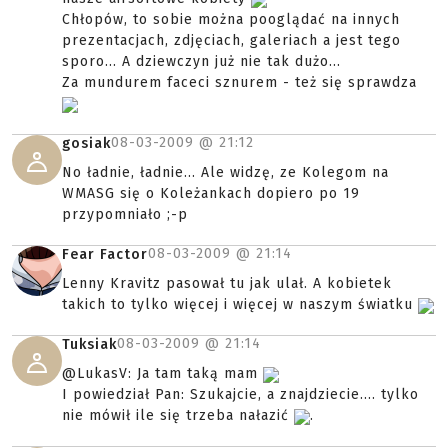
Chłopów, to sobie można pooglądać na innych
prezentacjach, zdjęciach, galeriach a jest tego
sporo... A dziewczyn już nie tak dużo...
Za mundurem faceci sznurem - też się sprawdza
08-03-2009 @
21:12
gosiak
No ładnie, ładnie... Ale widzę, ze Kolegom na
WMASG się o Koleżankach dopiero po 19
przypomniało ;-p
08-03-2009 @
21:14
Fear Factor
Lenny Kravitz pasował tu jak ulał. A kobietek
takich to tylko więcej i więcej w naszym światku
08-03-2009 @
21:14
Tuksiak
@LukasV: Ja tam taką mam
I powiedział Pan: Szukajcie, a znajdziecie.... tylko
nie mówił ile się trzeba nałazić
.