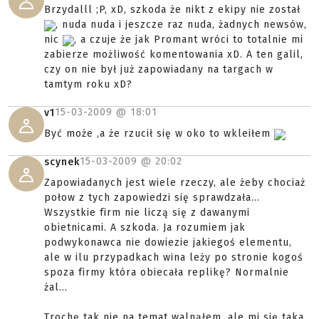
Brzydalll ;P, xD, szkoda że nikt z ekipy nie został
, nuda nuda i jeszcze raz nuda, żadnych newsów,
nic
, a czuje że jak Promant wróci to totalnie mi
zabierze możliwość komentowania xD. A ten galil,
czy on nie był już zapowiadany na targach w
tamtym roku xD?
15-03-2009 @
18:01
v1
Być może ,a że rzucił się w oko to wkleiłem
15-03-2009 @
20:02
scynek
Zapowiadanych jest wiele rzeczy, ale żeby chociaż
połow z tych zapowiedzi się sprawdzała...
Wszystkie firm nie liczą się z dawanymi
obietnicami. A szkoda. Ja rozumiem jak
podwykonawca nie dowiezie jakiegoś elementu,
ale w ilu przypadkach wina leży po stronie kogoś
spoza firmy która obiecała replikę? Normalnie
żal...
Trochę tak nie na temat walnąłem, ale mi się taka