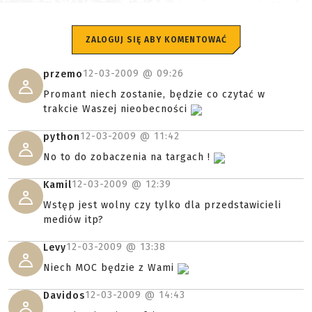
ZALOGUJ SIĘ ABY KOMENTOWAĆ
12-03-2009 @
09:26
przemo
Promant niech zostanie, będzie co czytać w
trakcie Waszej nieobecności
12-03-2009 @
11:42
python
No to do zobaczenia na targach !
12-03-2009 @
12:39
Kamil
Wstęp jest wolny czy tylko dla przedstawicieli
mediów itp?
12-03-2009 @
13:38
Levy
Niech MOC będzie z Wami
12-03-2009 @
14:43
Davidos