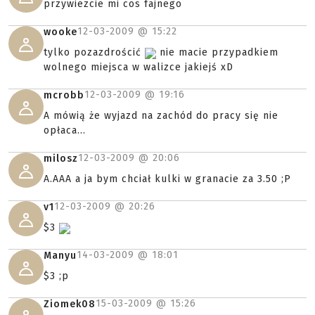
przywiezcie mi cos fajnego
12-03-2009 @
15:22
wooke
tylko pozazdrościć
nie macie przypadkiem
wolnego miejsca w walizce jakiejś xD
12-03-2009 @
19:16
mcrobb
A mówią że wyjazd na zachód do pracy się nie
opłaca...
12-03-2009 @
20:06
milosz
A.AAA a ja bym chciał kulki w granacie za 3.50 ;P
12-03-2009 @
20:26
v1
$3
14-03-2009 @
18:01
Manyu
$3 ;p
15-03-2009 @
15:26
Ziomek08