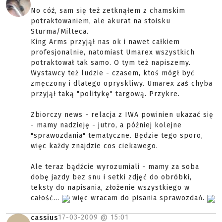
No cóź, sam się też zetknąłem z chamskim
potraktowaniem, ale akurat na stoisku
Sturma/Milteca.
King Arms przyjął nas ok i nawet całkiem
profesjonalnie, natomiast Umarex wszystkich
potraktował tak samo. O tym też napiszemy.
Wystawcy też ludzie - czasem, ktoś mógł być
zmęczony i dlatego opryskliwy. Umarex zaś chyba
przyjął taką "politykę" targową. Przykre.
Zbiorczy news - relacja z IWA powinien ukazać się
- mamy nadzieję - jutro, a później kolejne
"sprawozdania" tematyczne. Będzie tego sporo,
więc każdy znajdzie cos ciekawego.
Ale teraz bądźcie wyrozumiali - mamy za soba
dobę jazdy bez snu i setki zdjęć do obróbki,
teksty do napisania, złożenie wszystkiego w
całość...
więc wracam do pisania sprawozdań.
17-03-2009 @
15:01
cassius