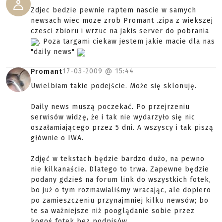
Zdjec bedzie pewnie raptem nascie w samych
newsach wiec moze zrob Promant .zipa z wiekszej
czesci zbioru i wrzuc na jakis server do pobrania
. Poza targami ciekaw jestem jakie macie dla nas
"daily news"
17-03-2009 @
15:44
Promant
Uwielbiam takie podejście. Może się sklonuję.
Daily news muszą poczekać. Po przejrzeniu
serwisów widzę, że i tak nie wydarzyło się nic
oszałamiającego przez 5 dni. A wszyscy i tak piszą
głównie o IWA.
Zdjęć w tekstach będzie bardzo dużo, na pewno
nie kilkanaście. Dlatego to trwa. Zapewne będzie
podany gdzieś na forum link do wszystkich fotek,
bo już o tym rozmawialiśmy wracając, ale dopiero
po zamieszczeniu przynajmniej kilku newsów; bo
te sa ważniejsze niż pooglądanie sobie przez
kogoś fotek bez podpisów.