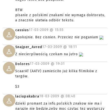
BTW
pisanie z polskimi znakami nie wymaga doktoratu,
a znacznie ułatwia odbiór tekstu.
17-03-2009 @
15:55
cassius
Spokojnie. Bez cisnien. Przeciez nie poganiam
17-03-2009 @
18:11
Snajper_Avred
Z niecierpliwością czekam na jutro
17-03-2009 @
19:31
Dolores
ScaarAT (AATV) zamieściło już kilka filmików z
targów.
$3
18-03-2009 @
08:40
laciupakabra
dzieki promant za info.polskich znakow nie ma i
narazie nie bedzie.zeby moc czytac tez wystarczy