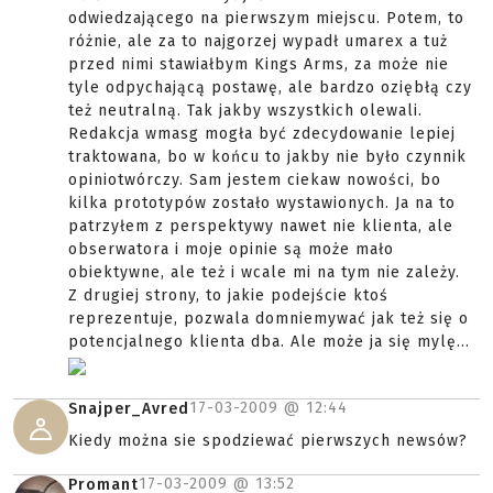
odwiedzającego na pierwszym miejscu. Potem, to
różnie, ale za to najgorzej wypadł umarex a tuż
przed nimi stawiałbym Kings Arms, za może nie
tyle odpychającą postawę, ale bardzo oziębłą czy
też neutralną. Tak jakby wszystkich olewali.
Redakcja wmasg mogła być zdecydowanie lepiej
traktowana, bo w końcu to jakby nie było czynnik
opiniotwórczy. Sam jestem ciekaw nowości, bo
kilka prototypów zostało wystawionych. Ja na to
patrzyłem z perspektywy nawet nie klienta, ale
obserwatora i moje opinie są może mało
obiektywne, ale też i wcale mi na tym nie zależy.
Z drugiej strony, to jakie podejście ktoś
reprezentuje, pozwala domniemywać jak też się o
potencjalnego klienta dba. Ale może ja się mylę...
17-03-2009 @
12:44
Snajper_Avred
Kiedy można sie spodziewać pierwszych newsów?
17-03-2009 @
13:52
Promant