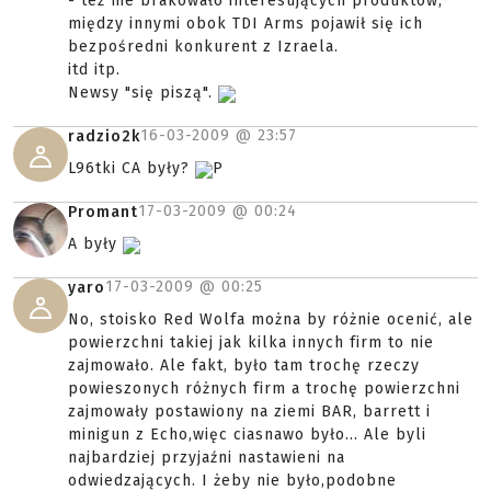
- też nie brakowało interesujących produktów,
między innymi obok TDI Arms pojawił się ich
bezpośredni konkurent z Izraela.
itd itp.
Newsy "się piszą".
16-03-2009 @
23:57
radzio2k
L96tki CA były?
P
17-03-2009 @
00:24
Promant
A były
17-03-2009 @
00:25
yaro
No, stoisko Red Wolfa można by różnie ocenić, ale
powierzchni takiej jak kilka innych firm to nie
zajmowało. Ale fakt, było tam trochę rzeczy
powieszonych różnych firm a trochę powierzchni
zajmowały postawiony na ziemi BAR, barrett i
minigun z Echo,więc ciasnawo było... Ale byli
najbardziej przyjaźni nastawieni na
odwiedzających. I żeby nie było,podobne