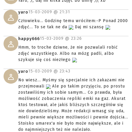
Yaro, ;(, daj mi kilka zdjęć bo umrę ;(( xD
15-03-2009 @
21:31
yaro
Człowieku... Godzinę temu wróciłem:-P Ponad 2000
zdjęć... To se tak ne da
Daj mi szansę
15-03-2009 @
23:26
happy666
Hmm, to troche dziwne, że nie pozwalali robić
zdjęć wszystkiego. Albo na mózg padli, albo
szykuje się coś niezłego
15-03-2009 @
23:43
yaro
No wiesz... Myśmy się specjalnie ich zakazami nie
przejmowali
Ale po takim przyjęciu, po prostu
zostawiliśmy ich sobie samym... Co prawda, była
możliwość zobaczenia repliki emki na gaz. Akurat
ktoś testował, ale jakiś bliższych szczegółów się
nie dowiedzieliśmy. Może redakcji wmasg się uda,
mieli pewnie większe możliwości i pewnie dojścia...
Stoisko umarex'a nie było może największe, ale i
do najmniejszych też nie należało.