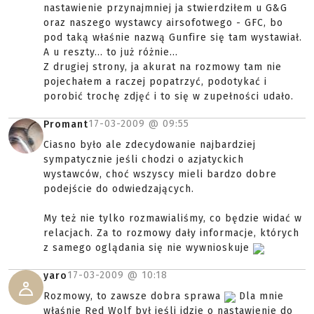
nastawienie przynajmniej ja stwierdziłem u G&G
oraz naszego wystawcy airsofotwego - GFC, bo
pod taką właśnie nazwą Gunfire się tam wystawiał.
A u reszty... to już różnie...
Z drugiej strony, ja akurat na rozmowy tam nie
pojechałem a raczej popatrzyć, podotykać i
porobić trochę zdjęć i to się w zupełności udało.
17-03-2009 @
09:55
Promant
Ciasno było ale zdecydowanie najbardziej
sympatycznie jeśli chodzi o azjatyckich
wystawców, choć wszyscy mieli bardzo dobre
podejście do odwiedzających.
My też nie tylko rozmawialiśmy, co będzie widać w
relacjach. Za to rozmowy dały informacje, których
z samego oglądania się nie wywnioskuje
17-03-2009 @
10:18
yaro
Rozmowy, to zawsze dobra sprawa
Dla mnie
właśnie Red Wolf był jeśli idzie o nastawienie do