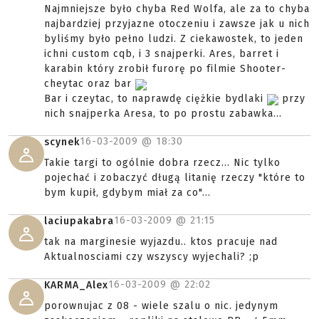
Najmniejsze było chyba Red Wolfa, ale za to chyba
najbardziej przyjazne otoczeniu i zawsze jak u nich
byliśmy było pełno ludzi. Z ciekawostek, to jeden
ichni custom cqb, i 3 snajperki. Ares, barret i
karabin który zrobił furorę po filmie Shooter-
cheytac oraz bar
Bar i czeytac, to naprawdę ciężkie bydlaki
przy
nich snajperka Aresa, to po prostu zabawka...
16-03-2009 @
18:30
scynek
Takie targi to ogólnie dobra rzecz... Nic tylko
pojechać i zobaczyć długą litanię rzeczy "które to
bym kupił, gdybym miał za co"...
16-03-2009 @
21:15
laciupakabra
tak na marginesie wyjazdu.. ktos pracuje nad
Aktualnosciami czy wszyscy wyjechali? ;p
16-03-2009 @
22:02
KARMA_Alex
porownujac z 08 - wiele szalu o nic. jedynym