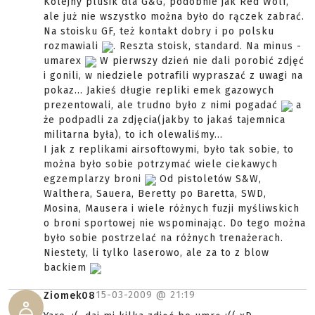
Kolejny plusik dla G&G, podobnie jak Red Wolf,
ale już nie wszystko można było do rączek zabrać.
Na stoisku GF, też kontakt dobry i po polsku
rozmawiali
. Reszta stoisk, standard. Na minus -
umarex
W pierwszy dzień nie dali porobić zdjęć
i gonili, w niedziele potrafili wypraszać z uwagi na
pokaz... Jakieś długie repliki emek gazowych
prezentowali, ale trudno było z nimi pogadać
a
że podpadli za zdjęcia(jakby to jakaś tajemnica
militarna była), to ich olewaliśmy...
I jak z replikami airsoftowymi, było tak sobie, to
można było sobie potrzymać wiele ciekawych
egzemplarzy broni
Od pistoletów S&W,
Walthera, Sauera, Beretty po Baretta, SWD,
Mosina, Mausera i wiele różnych fuzji myśliwskich
o broni sportowej nie wspominając. Do tego można
było sobie postrzelać na różnych trenażerach.
Niestety, li tylko laserowo, ale za to z blow
backiem
15-03-2009 @
21:19
Ziomek08