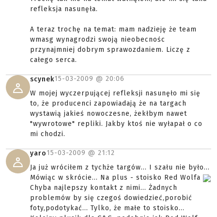
refleksja nasunęła.
A teraz trochę na temat: mam nadzieję że team
wmasg wynagrodzi swoją nieobecnośc
przynajmniej dobrym sprawozdaniem. Liczę z
całego serca.
15-03-2009 @
20:06
scynek
W mojej wyczerpującej refleksji nasunęło mi się
to, że producenci zapowiadają że na targach
wystawią jakieś nowoczesne, żekłbym nawet
"wywrotowe" repliki. Jakby ktoś nie wyłapał o co
mi chodzi.
15-03-2009 @
21:12
yaro
Ja już wróciłem z tychże targów... I szału nie było...
Mówiąc w skrócie... Na plus - stoisko Red Wolfa
Chyba najlepszy kontakt z nimi... Żadnych
problemów by się czegoś dowiedzieć,porobić
foty,podotykać... Tylko, że małe to stoisko...