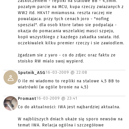
zaskoczeniem - repliki na stalowe BB - 4,5mm.
pozatym parcie na MCU, kupa rzeczy zwiazanych z
WW2 itd. HK417 mniamusna. reszta raczej nie
powalajaca. przy tych cenach joro - "nofing
speszial". dla osob ktore latwo sie podpalaja -
okazja do pomacania wszelakiej masci szpeju,
kopii wszystkiego z kazdego zakadka swiata. itd.
oczekiwalek kilku premier rzeczy i sie zawiodlem.
żgadzam sie z yaro - co do zdjec oraz faktu ze
stoisko RW mialo swoj wypierd.
16-03-2009 @
22:08
Sputnik_ASG
O ile mi wiadomo to repliki na stalowe 4,5 BB to
wiatrówki (w ogóle bronie na 4,5)
16-03-2009 @
23:41
Promant
Co do aktualności: IWA jest najbardziej aktualna.
W najbliższych dniach ukaże się sporo newsów na
temat IWA. Relacja ogólna i szczegółowe