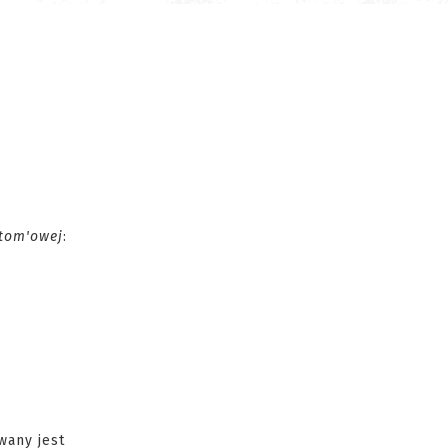
tom'owej
:
wany jest