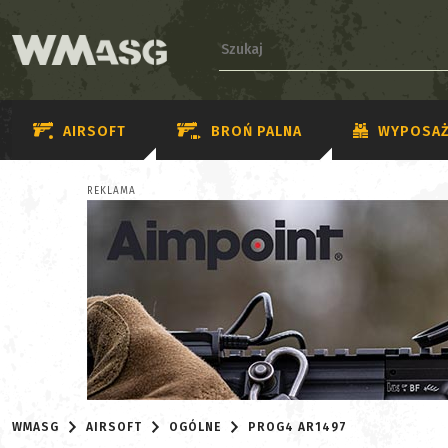
AIRSOFT
BROŃ PALNA
WYPOSAŻ
REKLAMA
WMASG
AIRSOFT
OGÓLNE
PROG4 AR1497