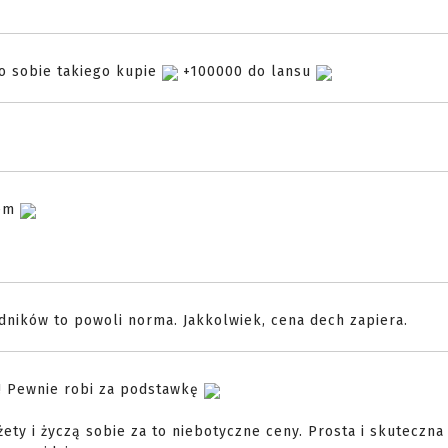
o sobie takiego kupie
+100000 do lansu
rem
dników to powoli norma. Jakkolwiek, cena dech zapiera.
i! Pewnie robi za podstawkę
żety i życzą sobie za to niebotyczne ceny. Prosta i skuteczn