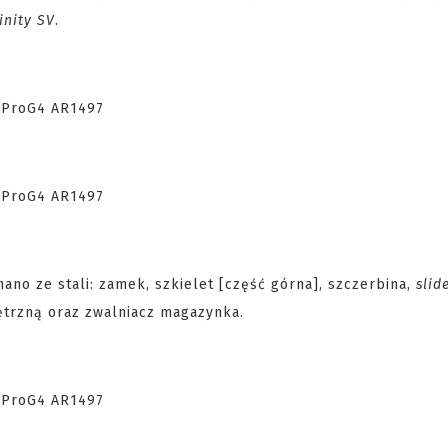
inity SV
.
o ze stali: zamek, szkielet [część górna], szczerbina,
slid
ętrzną oraz zwalniacz magazynka.