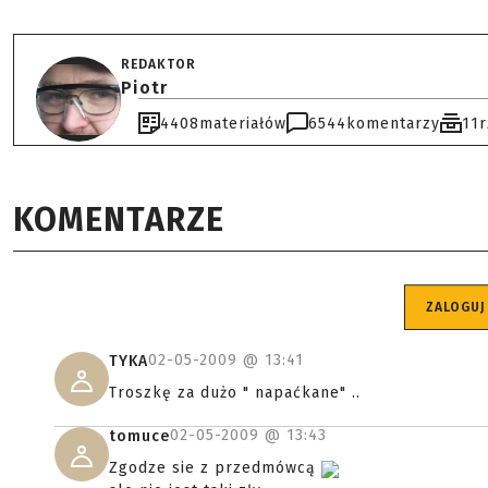
REDAKTOR
Piotr
4408
materiałów
6544
komentarzy
11
KOMENTARZE
ZALOGUJ
02-05-2009 @
13:41
TYKA
Troszkę za dużo " napaćkane" ..
02-05-2009 @
13:43
tomuce
Zgodze sie z przedmówcą