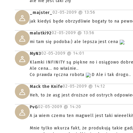
ale nie jest taki zły
02-05-2009 @
13:56
_majster_
jak kiedyś będe obrzydliwie bogaty to na pewn
02-05-2009 @
13:56
malutki92
mi tam się podoba:) ale lepsza jest cena
02-05-2009 @
14:01
MyN3
Klamki INFINITY są piękne no i osiągowo dob
Ale cena... no właśnie..
Co prawda ręczna robota
:D Ale i tak drogo..
02-05-2009 @
14:12
Mack the Knife
Heh, to że asg jest droższe od ostrych odpowie
02-05-2009 @
14:20
PvG
A ja wiem czemu ten magwell jest taki wieeelk
Mnie tylko wkurza fakt, że produkują takie gad