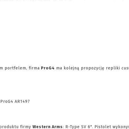
m portfelem, firma
ProG4
ma kolejną propozycję repliki
cus
e produktu firmy
Western Arms
: R-Type SV 6". Pistolet wykony