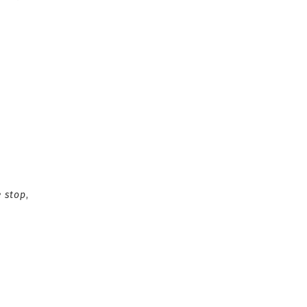
e stop
,