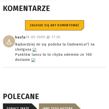
KOMENTARZE
ZALOGUJ SIĘ ABY KOMENTOWAĆ
26-05-2009 @
17:30
hasfa
Najbardziej mi się podoba ta (ładownica?) na
shotguna
Punktów lansu to to chyba odemnie ze 100
dostanie
POLECANE
ZOBACZ TAKŻE
INNE TEGO AUTORA